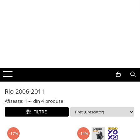
Toate Produsele
Navigații auto dedicate
Navigatii Dedicate
BMW
Volkswagen
Rio 2006-2011
Audi
Afiseaza:
1-
4
din
4
produse
Mercedes Benz
FILTRE
Ford
-17%
-14%
Skoda