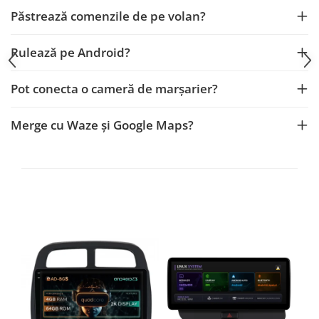
Smart
Păstrează comenzile de pe volan?
Fiat
Rulează pe Android?
Jeep
Pot conecta o cameră de marșarier?
Volvo
Merge cu Waze și Google Maps?
Iveco
Porsche
Ssangyong
Daihatsu
Dodge
Navigații auto universale