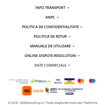
Rame adaptoare Daihatsu
INFO TRANSPORT
Rame adaptoare Mazda
ANPC
POLITICA DE CONFIDENTIALITATE
Rame adaptoare Kia
POLITICA DE RETUR
Rame adaptoare Alfa Romeo
MANUALE DE UTILIZARE
Rame adaptoare Nissan
ONLINE DISPUTE RESOLUTION
Rame adaptoare Fiat
DATE COMERCIALE
Rame adaptoare Hyundai
Rame adaptoare Chevrolet
Rame adaptoare Mitsubishi
Rame adaptoare Jeep
© 2018 - 2026AutoDrop.ro. Toate drepturile rezervate.
Platforma