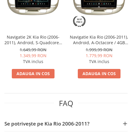
Nissan
Mitsubishi
Navigatie 2K Kia Rio (2006-
Navigatie Kia Rio (2006-2011),
Land Rover
2011), Android, S-Quadcore /
Android, A-Octacore / 4GB
4GB RAM + 64GB ROM, 9.5
RAM + 64GB ROM, 9 Inch -
1.649,99 RON
1.999,99 RON
Mazda
Inch - AD-BGS90042K+AD-
AD-BGA9004+AD-BGRKIT232
1.349,99 RON
1.779,99 RON
BGRKIT232
TVA inclus
TVA inclus
Honda
ADAUGA IN COS
ADAUGA IN COS
Citroen
Isuzu
FAQ
Chrysler
Subaru
Se potrivește pe Kia Rio 2006-2011?