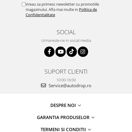
Rame adaptoare Dacia
Vreau sa primesc newsletter cu promotiile
magazinului. Afla mai multe in
Politica de
Confidentialitate
Rame adaptoare Audi
Rame adaptoare BMW
SOCIAL
Urmareste-ne in social media
Rame adaptoare Seat
Rame adaptoare Renault
SUPORT CLIENTI
Rame adaptoare Volvo
10:00-16:00
Rame adaptoare Honda
Service@autodrop.ro
Rame Adaptoare Porsche
DESPRE NOI
Rame adaptoare Peugeot
GARANTIA PRODUSELOR
Rame adaptoare Citroen
TERMENI SI CONDITII