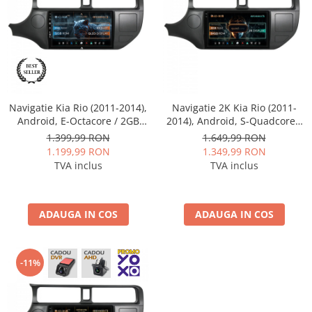
Mitsubishi
Rame adaptoare Mazda
Land Rover
Rame adaptoare Kia
Mazda
Rame adaptoare Alfa Romeo
Navigatie Kia Rio (2011-2014),
Navigatie 2K Kia Rio (2011-
Honda
Rame adaptoare Nissan
Android, E-Octacore / 2GB
2014), Android, S-Quadcore /
RAM + 32GB ROM, 9 Inch -
4GB RAM + 64GB ROM, 9.5
1.399,99 RON
1.649,99 RON
AD-BGE9002+AD-BGRKIT226
Inch - AD-BGS90042K+AD-
1.199,99 RON
1.349,99 RON
Citroen
Rame adaptoare Fiat
BGRKIT226
TVA inclus
TVA inclus
Isuzu
Rame adaptoare Hyundai
ADAUGA IN COS
ADAUGA IN COS
Chrysler
Rame adaptoare Chevrolet
Subaru
Rame adaptoare Mitsubishi
-11%
Smart
Rame adaptoare Jeep