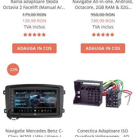
Ramă adaptoare Skoda
Navigatie All-in-one, Android,
Camere marșarier auto
Octavia 2 Facelift (Manual A/C)
Octacore, 2GB RAM & 32GB
2009-2013 - fațetă 213×133
ROM, 7 Inch - AD-BGP1002
179,00 RON
950,00 RON
Camere marșarier universale
(RNS 510 / RCD 330), montaj
139,99 RON
749,99 RON
dedicat
TVA inclus
TVA inclus
Camere Skoda
Camere Volkswagen
ADAUGA IN COS
ADAUGA IN COS
Camere Mercedes Benz
-22%
Camere Audi
Camere BMW
Camere Ford
Camere Opel
Camere Iveco
Conectica Adaptoare ISO
Navigatie Mercedes Benz C-
Quadlock Volkswagen - AD-
Class W203 / Vito / Viano /