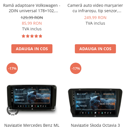
Ramă adaptoare Volkswagen -
Cameră auto video marșarier
2DIN universal 178×102,
cu infraroșu, tip senzor,
montaj dedicat
rezoluție 1280x720P, unghi
129,99 RON
249,99 RON
deschis 140° - AD-BGCM4
85,99 RON
TVA inclus
TVA inclus
ADAUGA IN COS
ADAUGA IN COS
-17%
-17%
Navigatie Mercedes Benz ML
Navigatie Skoda Octavia 3