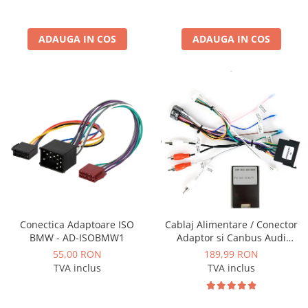
Conectică BMW
ADAUGA IN COS
ADAUGA IN COS
Conectică Volkswagen
Conectică Mercedes Benz
Conectică Ford
Conectică Opel
Conectică Skoda
Conectică Honda
Conectica Adaptoare ISO
Cablaj Alimentare / Conector
BMW - AD-ISOBMW1
Adaptor si Canbus Audi
Conectică Chevrolet
A3/A4/A6/TT pentru navigatii
55,00 RON
189,99 RON
Android - AD-BGCAUDI5AE4I
TVA inclus
TVA inclus
Conectică Suzuki
Conectică Renault