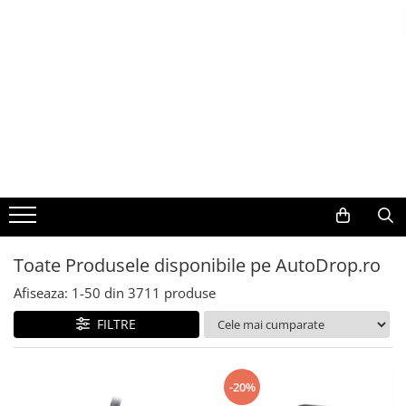
Toate Produsele
Navigații auto dedicate
Navigatii Dedicate
BMW
Volkswagen
Toate Produsele disponibile pe AutoDrop.ro
Audi
Afiseaza:
1-
50
din
3711
produse
Mercedes Benz
FILTRE
Ford
-20%
Skoda