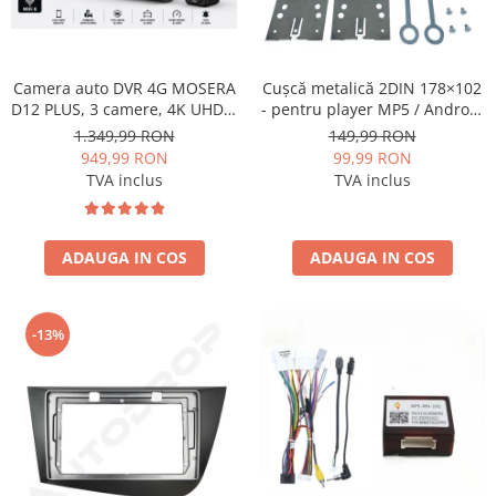
Rame adaptoare Dacia
Rame adaptoare Audi
Camera auto DVR 4G MOSERA
Cușcă metalică 2DIN 178×102
D12 PLUS, 3 camere, 4K UHD +
- pentru player MP5 / Android
Rame adaptoare BMW
Full HD + Full HD, Sony
universal
1.349,99 RON
149,99 RON
IMX415, GPS Tracking, WiFi 6,
949,99 RON
99,99 RON
Rame adaptoare Seat
Night Vision IR, Cloud Live
TVA inclus
TVA inclus
View, monitorizare parcare,
aplicatie mobil + PC
Rame adaptoare Renault
ADAUGA IN COS
ADAUGA IN COS
Rame adaptoare Volvo
Rame adaptoare Honda
-13%
Rame Adaptoare Porsche
Rame adaptoare Peugeot
Rame adaptoare Citroen