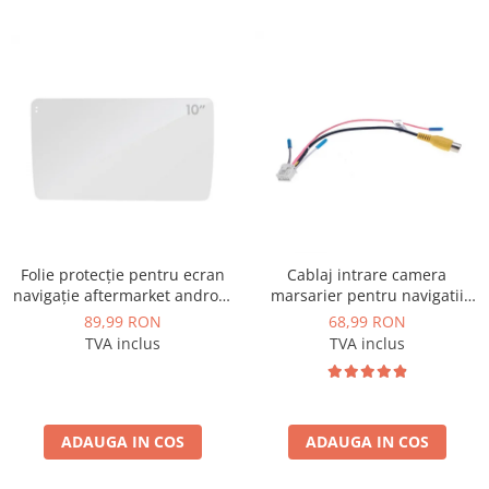
Folie protecție pentru ecran
Cablaj intrare camera
navigație aftermarket android
marsarier pentru navigatii
10.1 inch - AD-BGCF10
Android - AD-BGCCAM1
89,99 RON
68,99 RON
TVA inclus
TVA inclus
ADAUGA IN COS
ADAUGA IN COS