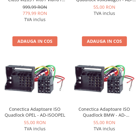
ISOVW
CLK, Android, P-Octacore /
55,00 RON
999,99 RON
Camere Renault
2GB RAM + 32GB ROM, 7 Inch
TVA inclus
779,99 RON
- AD-BGP1002+AD-BGRBE014
TVA inclus
Camere Fiat
Camere Citroen
ADAUGA IN COS
ADAUGA IN COS
Camere Peugeot
Camere Fiat
Camere înregistrare trafic
Accesorii multimedia
Conectică Auto
Conectica Adaptoare ISO
Conectica Adaptoare ISO
Quadlock OPEL - AD-ISOOPEL
Quadlock BMW - AD-
Conectică Auto
ISOBMW2
55,00 RON
55,00 RON
TVA inclus
TVA inclus
Conectică Audi