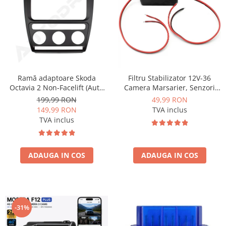
Nissan
Mitsubishi
Land Rover
Ramă adaptoare Skoda
Filtru Stabilizator 12V-36
Octavia 2 Non-Facelift (Auto
Camera Marsarier, Senzori
Mazda
A/C) 2004-2009 - fațetă
Auto Deparazitare - AD-
199,99 RON
49,99 RON
213×133 (RNS 510 / RCD 330),
BGCFILTER
149,99 RON
TVA inclus
Honda
montaj dedicat
TVA inclus
Citroen
ADAUGA IN COS
ADAUGA IN COS
Isuzu
Chrysler
-31%
Subaru