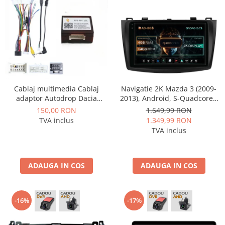
Cablaj multimedia Cablaj
Navigatie 2K Mazda 3 (2009-
adaptor Autodrop Dacia
2013), Android, S-Quadcore /
Duster (2015-2017) pentru
4GB RAM + 64GB ROM, 9.5
150,00 RON
1.649,99 RON
Navigații multimedia Android
Inch - AD-BGS90042K+AD-
TVA inclus
1.349,99 RON
BGRKIT320
TVA inclus
ADAUGA IN COS
ADAUGA IN COS
-16%
-17%