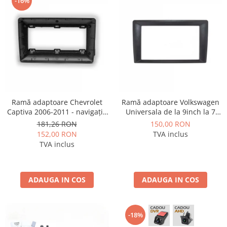
-16%
Ramă adaptoare Chevrolet
Ramă adaptoare Volkswagen
Captiva 2006-2011 - navigație
Universala de la 9inch la 7
Android 9″, montaj dedicat
inch - navigație Android 9″,
181,26 RON
150,00 RON
montaj dedicat
152,00 RON
TVA inclus
TVA inclus
ADAUGA IN COS
ADAUGA IN COS
-18%