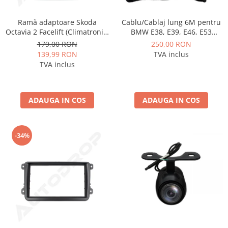
Ramă adaptoare Skoda
Cablu/Cablaj lung 6M pentru
Octavia 2 Facelift (Climatronic)
BMW E38, E39, E46, E53
2009-2013 - fațetă 213×133
pentru sistem amplificat - AD-
179,00 RON
250,00 RON
(RNS 510 / RCD 330), montaj
BGCBM6M
139,99 RON
TVA inclus
dedicat
TVA inclus
ADAUGA IN COS
ADAUGA IN COS
-34%