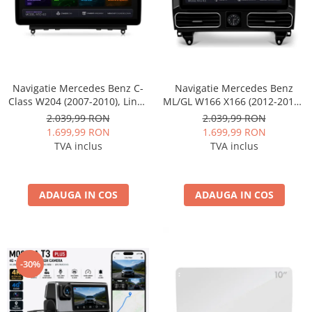
Navigatie Mercedes Benz C-
Navigatie Mercedes Benz
Class W204 (2007-2010), Linux
ML/GL W166 X166 (2012-2015),
OS & OEM, NTG 4.0, CarPlay &
Linux OS & OEM, NTG 4.5,
2.039,99 RON
2.039,99 RON
Android Auto Wireless,
CarPlay & Android Auto
1.699,99 RON
1.699,99 RON
MirrorLink, Camera AHD, 12.3
Wireless, MirrorLink, Camera
TVA inclus
TVA inclus
Inch - AD-BGMBLNX1240+AD-
AHD, 12.3 Inch - AD-
BGRKITMB003
BGMBLNX1245+AD-
BGRKITMB016
ADAUGA IN COS
ADAUGA IN COS
-30%