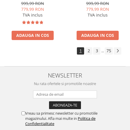
ROM, 7 Inch - AD-
Android, P-Octacore / 2GB
999,99 RON
999,99 RON
BGP1002+AD-BGROP002
RAM + 32GB ROM, 7 Inch -
779,99 RON
779,99 RON
AD-BGP1002+AD-
TVA inclus
TVA inclus
BGRCH0092DIN
ADAUGA IN COS
ADAUGA IN COS
1
2
3
75
...
NEWSLETTER
Nu rata ofertele si promotiile noastre
Vreau sa primesc newsletter cu promotiile
magazinului. Afla mai multe in
Politica de
Confidentialitate