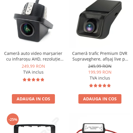
Opel
Dacia
Peugeot
Hyundai
Cameră auto video marșarier
Cameră trafic Premium DVR
cu infraroșu AHD, rezoluție
Supraveghere, afișaj live pe
Toyota
1920x1080P, unghi deschis
multimedia și înregistrare pe
249,99 RON
249,99 RON
155° - AD-BGCM10-G
SD - AD-BGCMDVR3
TVA inclus
199,99 RON
Seat
TVA inclus
Kia
ADAUGA IN COS
ADAUGA IN COS
Chevrolet
Suzuki
-25%
Renault