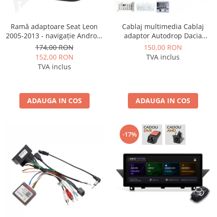
Rame adaptoare Daihatsu
Ramă adaptoare Seat Leon
Cablaj multimedia Cablaj
Rame adaptoare Mazda
2005-2013 - navigație Android
adaptor Autodrop Dacia
9″, montaj dedicat
Logan / Sandero pentru
174,00 RON
150,00 RON
Navigatii multimedia Android
Rame adaptoare Kia
152,00 RON
TVA inclus
TVA inclus
Rame adaptoare Alfa Romeo
Rame adaptoare Nissan
ADAUGA IN COS
ADAUGA IN COS
Rame adaptoare Fiat
-17%
Rame adaptoare Hyundai
Rame adaptoare Chevrolet
Rame adaptoare Mitsubishi
Rame adaptoare Jeep