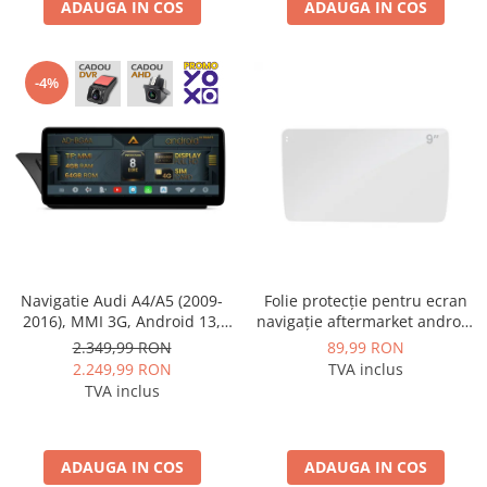
ADAUGA IN COS
ADAUGA IN COS
-4%
Folie protecție pentru ecran
Navigatie Audi A4/A5 (2009-
navigație aftermarket android
2016), MMI 3G, Android 13,
9 inch - AD-BGCF9
MB-Octacore, 4GB RAM +
89,99 RON
2.349,99 RON
64GB ROM, 12.3 Inch - AD-
TVA inclus
2.249,99 RON
BGAA12004H+AD-
TVA inclus
BGRKITA4002
ADAUGA IN COS
ADAUGA IN COS