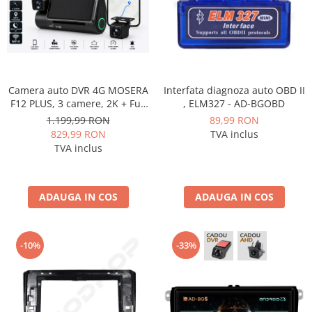
Smart
Fiat
Jeep
Camera auto DVR 4G MOSERA
Interfata diagnoza auto OBD II
Volvo
F12 PLUS, 3 camere, 2K + Full
, ELM327 - AD-BGOBD
HD, Sony IMX415, GPS
1.199,99 RON
89,99 RON
Tracking, WiFi 6, Night Vision
829,99 RON
TVA inclus
Iveco
IR, Cloud Live View,
TVA inclus
monitorizare parcare,
Porsche
aplicatie mobil + PC
ADAUGA IN COS
ADAUGA IN COS
Ssangyong
Daihatsu
-10%
-33%
Dodge
Navigații auto universale