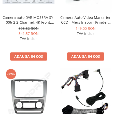
Camera auto DVR MOSERA SY-
Camera Auto Video Marsarier
006-2 2-Channel, 4K Front,
CCD - Mers Inapoi - Prindere
1080P Spate, ecran 2.99", GPS,
Standard - AD-BGCM1
505,52 RON
149,00 RON
WiFi, Night Vision, G-Sensor,
341,57 RON
TVA inclus
Loop Recording
TVA inclus
ADAUGA IN COS
ADAUGA IN COS
-22%