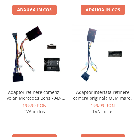
ADAUGA IN COS
ADAUGA IN COS
Conectică Kia
Conectică Hyundai
Conectică Mitsubishi
Lumini ambientale
Adaptor retinere comenzi
Adaptor interfata retinere
volan Mercedes Benz - AD-
camera originala OEM marca
BGRKIT407-C
VAG Volkswagen, Skoda - AD-
199,99 RON
199,99 RON
BGCWCOEM
TVA inclus
TVA inclus