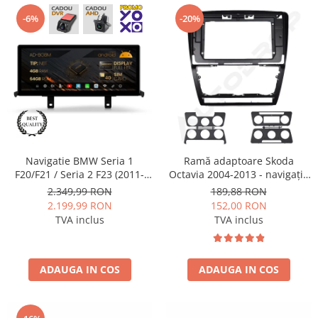
-6%
-20%
Navigatie BMW Seria 1
Ramă adaptoare Skoda
F20/F21 / Seria 2 F23 (2011-
Octavia 2004-2013 - navigație
2016), Varianta NBT, Android
Android 10.1″, montaj dedicat
2.349,99 RON
189,88 RON
13, BM-Octacore / 4GB RAM +
2.199,99 RON
152,00 RON
64GB ROM, 12.3" Inch - AD-
TVA inclus
TVA inclus
BGBM12004NB+AD-
BGRKITBM011
ADAUGA IN COS
ADAUGA IN COS