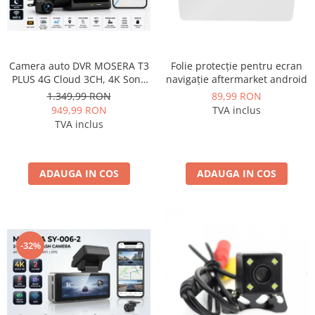
Camera auto DVR MOSERA T3
Folie protecție pentru ecran
PLUS 4G Cloud 3CH, 4K Sony
navigație aftermarket android
IMX415 + interior 1080P +
1.349,99 RON
89,99 RON
camera spate 1080P, GPS,
949,99 RON
TVA inclus
WiFi 6, ecran touch IPS 3”,
TVA inclus
Night Vision, monitorizare live
ADAUGA IN COS
ADAUGA IN COS
-32%