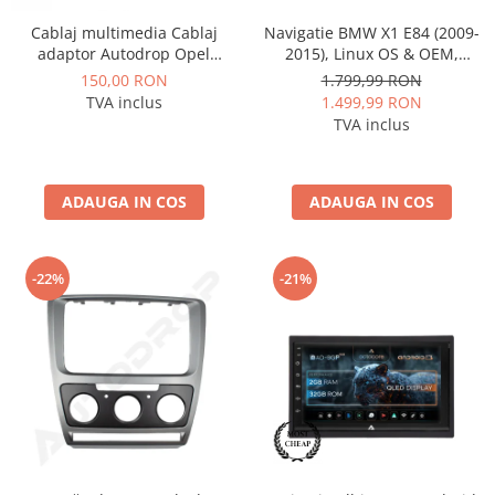
Cablaj multimedia Cablaj
Navigatie BMW X1 E84 (2009-
Rame adaptoare Dodge
adaptor Autodrop Opel
2015), Linux OS & OEM,
pentru Navigatii multimedia
Varianta iDrive, CarPlay &
150,00 RON
1.799,99 RON
Rame adaptoare Chrysler
Android
Android Auto Wireless,
TVA inclus
1.499,99 RON
MirrorLink, Camera AHD, 12.3
TVA inclus
Inch - AD-BGBMLNX12+AD-
Rame adaptoare Isuzu
BGRKITBM004
Rame adaptoare Subaru
ADAUGA IN COS
ADAUGA IN COS
Rame adaptoare Iveco
-22%
-21%
Rame adaptoare Smart
Rame adaptoare Land Rover
Rame adaptoare Ssangyong
Rame adaptoare Hummer
Camere marșarier auto