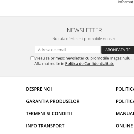
prietenoasa si dispusa sa ajute. M-a indrumat
informați
Rame adaptoare Dacia
pas cu pas si mi-a atras atentia ca nu era
repetate 
conectat cablul de video de la camera OE...
rapidă, s
Rame adaptoare Audi
revin la e
NEWSLETTER
Rame adaptoare BMW
Nu rata ofertele si promotiile noastre
Rame adaptoare Seat
Vreau sa primesc newsletter cu promotiile magazinului.
Rame adaptoare Renault
Afla mai multe in
Politica de Confidentialitate
Rame adaptoare Volvo
Rame adaptoare Honda
DESPRE NOI
POLITIC
Rame Adaptoare Porsche
GARANTIA PRODUSELOR
POLITIC
TERMENI SI CONDITII
MANUALE
Rame adaptoare Peugeot
INFO TRANSPORT
ONLINE
Rame adaptoare Citroen