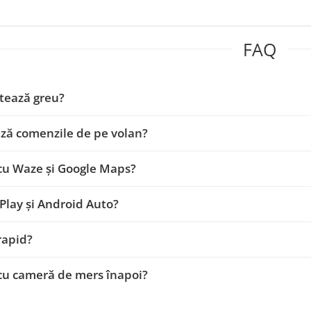
FAQ
tează greu?
ză comenzile de pe volan?
cu Waze și Google Maps?
Play și Android Auto?
 rapid?
cu cameră de mers înapoi?