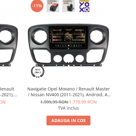
-11%
Renault
Navigatie Opel Movano / Renault Master
-2021),
/ Nissan NV400 (2011-2021), Android, A-
AM + 64GB
Octacore / 4GB RAM + 64GB ROM, 10.1
RON
1.999,99 RON
1.779,99 RON
042K+AD-
Inch - AD-BGA10004+AD-BGRKIT388V2
TVA inclus
ADAUGA IN COS