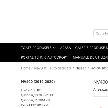
Toate Produsele
Navigații auto dedicate
Navigatii Dedicate
TOATE PRODUSELE
ACASA
GALERIE PRODUSE 
BMW
PORTAL TEHNIC AUTODROP™
MANUALE DE UTILIZA
Volkswagen
Home /
Navigații auto dedicate /
Nissan /
NV400 (2010
Audi
NV400 
NV400 (2010-2020)
Mercedes Benz
Afiseaza:
Juke 2010-2019
Ford
Qashqai J10 2006-2013
Qashqai J11 2014 - >>
Skoda
X-Trail T32 2013 - >>