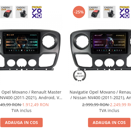
-25%
e Opel Movano / Renault Master
Navigatie Opel Movano / Renau
 NV400 (2011-2021), Android, V-
/ Nissan NV400 (2011-2021), An
 / 4GB RAM + 64GB ROM, 10.36
Octacore / 8GB RAM + 256GB 
549,99 RON
1.912,49 RON
2.999,99 RON
2.249,99 
 AD-BGV10004+AD-BGRKIT388V2
Inch - AD-BGZ10008+AD-BGRK
TVA inclus
TVA inclus
ADAUGA IN COS
ADAUGA IN COS