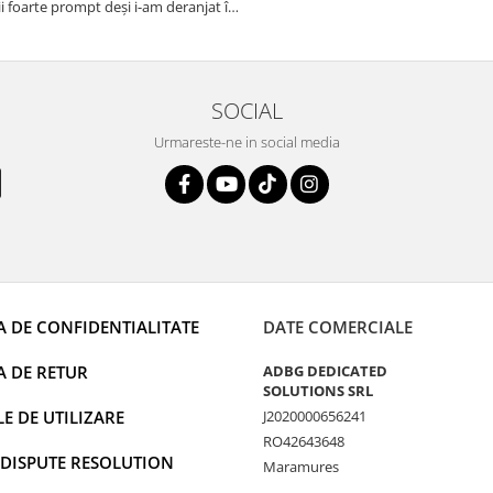
i foarte prompt deși i-am deranjat în
rânduri. Foarte serviabili, livrare
uport tehnic, totul impecabil, o să
i și pentru vi...
SOCIAL
Urmareste-ne in social media
A DE CONFIDENTIALITATE
DATE COMERCIALE
A DE RETUR
ADBG DEDICATED
SOLUTIONS SRL
 DE UTILIZARE
J2020000656241
RO42643648
 DISPUTE RESOLUTION
Maramures