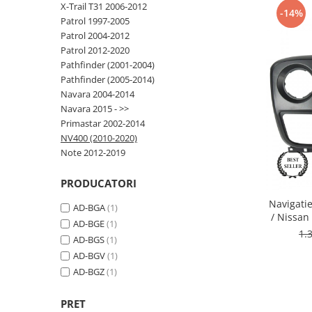
X-Trail T31 2006-2012
-14%
Patrol 1997-2005
Opel
Patrol 2004-2012
Patrol 2012-2020
Dacia
Pathfinder (2001-2004)
Pathfinder (2005-2014)
Peugeot
Navara 2004-2014
Navara 2015 - >>
Hyundai
Primastar 2002-2014
NV400 (2010-2020)
Toyota
Note 2012-2019
Seat
PRODUCATORI
Navigati
AD-BGA
(1)
Kia
/ Nissan
AD-BGE
(1)
Octacor
1.
AD-BGS
(1)
Inch -
Chevrolet
AD-BGV
(1)
AD-BGZ
(1)
Suzuki
PRET
Renault