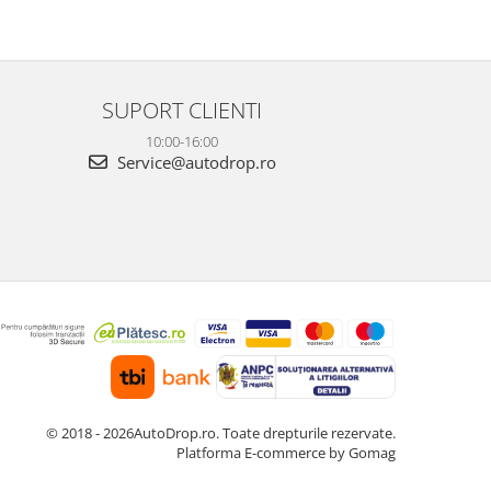
este foarte clară, atât ziua, cât și noaptea, iar
foarte clară, atâ
cele 3 camere oferă o acoperire completă a
camere oferă o 
ma...
Fun...
SUPORT CLIENTI
10:00-16:00
Service@autodrop.ro
© 2018 - 2026AutoDrop.ro. Toate drepturile rezervate.
Platforma E-commerce by Gomag