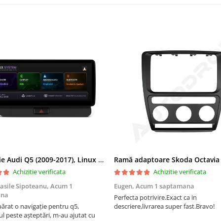
Navigatie Audi Q5 (2009-2017), Linux OS & OEM, MMI 3G, CarPlay & Android Auto Wireless, MirrorLink, Camera AHD, 12.3 Inch - AD-BGAALNXH+AD-BGRKITQ5002
Achizitie verificata
Achizitie verificata
asile Sipoteanu,
Acum 1
Eugen,
Acum 1 saptamana
ana
Perfecta potrivire.Exact ca in
rat o navigație pentru q5,
descriere,livrarea super fast.Bravo!
l peste așteptări, m-au ajutat cu