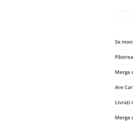
Smart
Fiat
Jeep
Se mon
Volvo
Păstrea
Iveco
Merge 
Porsche
Ssangyong
Are Car
Daihatsu
Livrați
Dodge
Merge 
Navigații auto universale