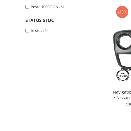
Peste 1000 RON
(5)
-25%
Nissan
STATUS STOC
Mitsubishi
In stoc
(5)
Land Rover
Mazda
Honda
Citroen
Navigati
Isuzu
/ Nissan
Octacore
2.
Chrysler
Inch -
Subaru