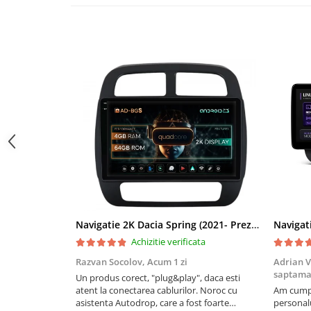
Navigații auto universale
Navigații universale 2DIN
Navigații universale 1DIN
Rame adaptoare auto
Rame adaptoare auto
Rame adaptoare Volkswagen
Rame adaptoare Ford
Rame adaptoare M-Benz
Rame adaptoare Opel
Navigatie 2K Dacia Spring (2021- Prezent), Android, S-Quadcore / 4GB RAM + 64GB ROM, 9.5 Inch - AD-BGS90042K+AD-BGRKIT366V4s
Achizitie verificata
Rame adaptoare Skoda
Razvan Socolov,
Acum 1 zi
Adrian V
saptam
Un produs corect, "plug&play", daca esti
Rame adaptoare Suzuki
atent la conectarea cablurilor. Noroc cu
Am cumpă
asistenta Autodrop, care a fost foarte
personalu