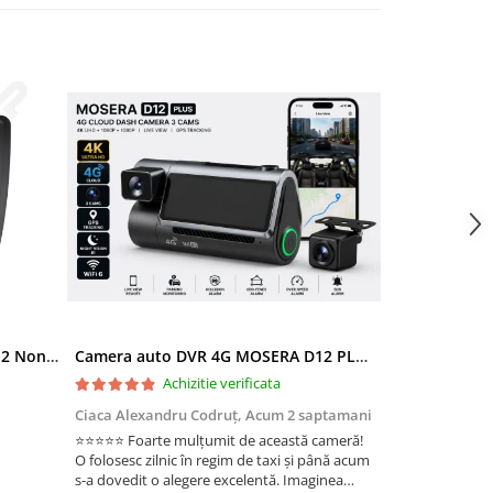
Ramă adaptoare Skoda Octavia 2 Non-Facelift (Auto A/C) 2004-2009 - fațetă 213×133 (RNS 510 / RCD 330), montaj dedicat
Camera auto DVR 4G MOSERA D12 PLUS, 3 camere, 4K UHD + Full HD + Full HD, Sony IMX415, GPS Tracking, WiFi 6, Night Vision IR, Cloud Live View, monitorizare parcare, aplicatie mobil + PC
Achizitie verificata
Ac
Ciaca Alexandru Codruț,
Acum 2 saptamani
Ciaca Alexandr
⭐⭐⭐⭐⭐ Foarte mulțumit de această cameră!
Sunt foarte mul
O folosesc zilnic în regim de taxi și până acum
folosesc zilnic î
s-a dovedit o alegere excelentă. Imaginea
a dovedit o ale