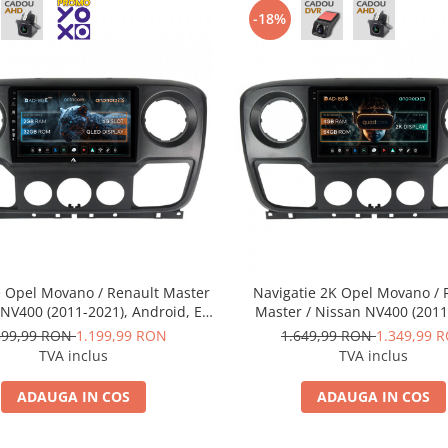
-18%
e Opel Movano / Renault Master
Navigatie 2K Opel Movano / 
 NV400 (2011-2021), Android, E-
Master / Nissan NV400 (2011
e / 2GB RAM + 32GB ROM, 10.1
Android, S-Quadcore / 4GB R
399,99 RON
1.199,99 RON
1.649,99 RON
1.349,99 
 AD-BGE10002+AD-BGRKIT388V2
ROM, 10.36 Inch - AD-BGS100
TVA inclus
TVA inclus
BGRKIT388V2
ADAUGA IN COS
ADAUGA IN COS