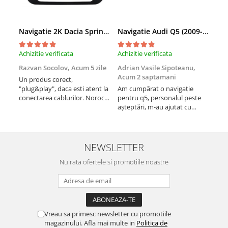
Camere marșarier auto
Camere marșarier universale
Navigatie 2K Dacia Spring (2021- Prezent), Android, S-Quadcore / 4GB RAM + 64GB ROM, 9.5 Inch - AD-BGS90042K+AD-BGRKIT366V4s
Navigatie Audi Q5 (2009-2017), Linux OS & OEM, MMI 3G, CarPlay & Android Auto Wireless, MirrorLink, Camera AHD, 12.3 Inch - AD-BGAALNXH+AD-BGRKITQ5002
Camere Skoda
Achizitie verificata
Achizitie verificata
Achi
Razvan Socolov,
Acum 5 zile
Adrian Vasile Sipoteanu,
Eug
Camere Volkswagen
Acum 2 saptamani
Un produs corect,
Perf
"plug&play", daca esti atent la
Am cumpărat o navigație
desc
conectarea cablurilor. Noroc
pentru q5, personalul peste
fast
Camere Mercedes Benz
cu asistenta Autodrop, care a
așteptări, m-au ajutat cu
fost foarte prietenoasa si
informații foarte prompt deși
Camere Audi
dispusa sa ajute. M-a
i-am deranjat în repetate
indrumat pas cu pas si mi-a
rânduri. Foarte serviabili,
atras atentia ca nu era
livrare rapidă, suport tehnic,
NEWSLETTER
Camere BMW
conectat cablul de video de la
totul impecabil, o să revin la ei
camera OE...
Nu rata ofertele si promotiile noastre
și pentru vi...
Camere Ford
Camere Opel
Vreau sa primesc newsletter cu promotiile
Camere Iveco
magazinului. Afla mai multe in
Politica de