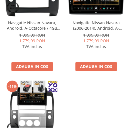
Rame adaptoare Dacia
Rame adaptoare Audi
Navigatie Nissan Navara,
Navigatie Nissan Navara
Android, A-Octacore / 4GB
(2006-2014), Android, A-
Rame adaptoare BMW
RAM + 64GB ROM, 9 Inch -
Octacore / 4GB RAM + 64GB
1.999,99 RON
1.999,99 RON
AD-BGA9004+AD-BGRKIT170
ROM, 9 Inch - AD-
1.779,99 RON
1.779,99 RON
Rame adaptoare Seat
BGA9004+AD-BGRKIT172
TVA inclus
TVA inclus
Rame adaptoare Renault
ADAUGA IN COS
ADAUGA IN COS
Rame adaptoare Volvo
Rame adaptoare Honda
-11%
Rame Adaptoare Porsche
Rame adaptoare Peugeot
Rame adaptoare Citroen