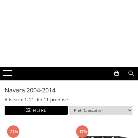
Toate Produsele
Navigații auto dedicate
Navigatii Dedicate
BMW
Volkswagen
Navara 2004-2014
Audi
Afiseaza:
1-
11
din
11
produse
Mercedes Benz
FILTRE
Ford
-21%
-17%
Skoda