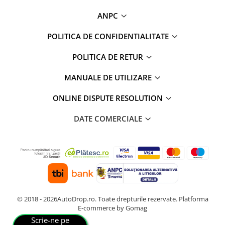
Conectică BMW
ANPC
POLITICA DE CONFIDENTIALITATE
Conectică Volkswagen
POLITICA DE RETUR
Conectică Mercedes Benz
MANUALE DE UTILIZARE
Conectică Ford
ONLINE DISPUTE RESOLUTION
Conectică Opel
DATE COMERCIALE
Conectică Skoda
Conectică Honda
Conectică Chevrolet
Conectică Suzuki
© 2018 - 2026AutoDrop.ro. Toate drepturile rezervate.
Platforma
E-commerce by Gomag
Scrie-ne pe
Conectică Renault