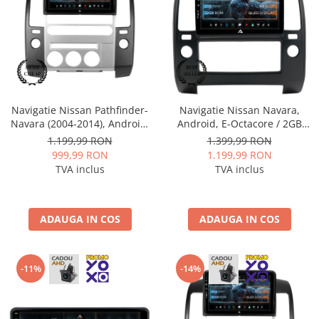
Nissan
Mitsubishi
Land Rover
Navigatie Nissan Pathfinder-
Navigatie Nissan Navara,
Navara (2004-2014), Android,
Android, E-Octacore / 2GB
Mazda
P-Octacore / 2GB RAM + 32GB
RAM + 32GB ROM, 9 Inch -
1.199,99 RON
1.399,99 RON
ROM, 9 Inch - AD-
AD-BGE9002+AD-BGRKIT170
999,99 RON
1.199,99 RON
Honda
BGP9002+AD-BGRKIT170V2
TVA inclus
TVA inclus
Citroen
ADAUGA IN COS
ADAUGA IN COS
Isuzu
Chrysler
-11%
-14%
Subaru