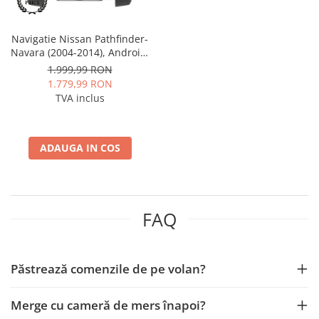
Rame adaptoare Daihatsu
Navigatie Nissan Pathfinder-
Rame adaptoare Mazda
Navara (2004-2014), Android,
A-Octacore / 4GB RAM + 64GB
1.999,99 RON
ROM, 9 Inch - AD-
Rame adaptoare Kia
1.779,99 RON
BGA9004+AD-BGRKIT170V2
TVA inclus
Rame adaptoare Alfa Romeo
Rame adaptoare Nissan
ADAUGA IN COS
Rame adaptoare Fiat
Rame adaptoare Hyundai
FAQ
Rame adaptoare Chevrolet
Păstrează comenzile de pe volan?
Rame adaptoare Mitsubishi
Merge cu cameră de mers înapoi?
Rame adaptoare Jeep