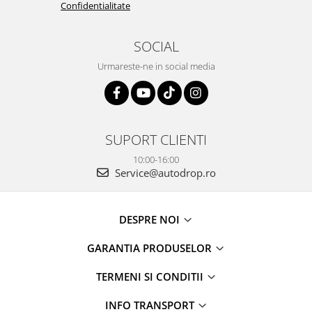
Confidentialitate
Camere Renault
SOCIAL
Camere Fiat
Urmareste-ne in social media
Camere Citroen
Camere Peugeot
SUPORT CLIENTI
Camere Fiat
10:00-16:00
Service@autodrop.ro
Camere înregistrare trafic
Accesorii multimedia
DESPRE NOI
Conectică Auto
GARANTIA PRODUSELOR
Conectică Auto
TERMENI SI CONDITII
Conectică Audi
INFO TRANSPORT