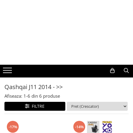
Toate Produsele
Navigații auto dedicate
Navigatii Dedicate
BMW
Volkswagen
Qashqai J11 2014 - >>
Audi
Afiseaza:
1-
6
din
6
produse
Mercedes Benz
FILTRE
Ford
-17%
-14%
Skoda