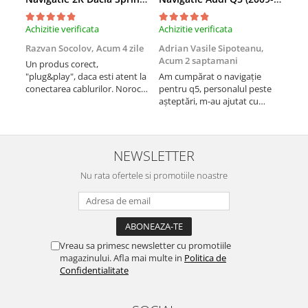
Rame adaptoare Dacia
Achizitie verificata
Achizitie verificata
Achi
Rame adaptoare Audi
Razvan Socolov,
Acum 4 zile
Adrian Vasile Sipoteanu,
Eug
Acum 2 saptamani
Un produs corect,
Perf
Rame adaptoare BMW
"plug&play", daca esti atent la
Am cumpărat o navigație
desc
conectarea cablurilor. Noroc
pentru q5, personalul peste
fast
cu asistenta Autodrop, care a
așteptări, m-au ajutat cu
Rame adaptoare Seat
fost foarte prietenoasa si
informații foarte prompt deși
dispusa sa ajute. M-a
i-am deranjat în repetate
Rame adaptoare Renault
indrumat pas cu pas si mi-a
rânduri. Foarte serviabili,
atras atentia ca nu era
livrare rapidă, suport tehnic,
NEWSLETTER
conectat cablul de video de la
totul impecabil, o să revin la ei
Rame adaptoare Volvo
camera OE...
Nu rata ofertele si promotiile noastre
și pentru vi...
Rame adaptoare Honda
Rame Adaptoare Porsche
Vreau sa primesc newsletter cu promotiile
magazinului. Afla mai multe in
Politica de
Rame adaptoare Peugeot
Confidentialitate
Rame adaptoare Citroen