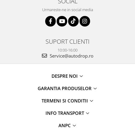
SOCIAL
Rame adaptoare Daihatsu
Urmareste-ne in social media
Rame adaptoare Mazda
Rame adaptoare Kia
SUPORT CLIENTI
Rame adaptoare Alfa Romeo
10:00-16:00
Service@autodrop.ro
Rame adaptoare Nissan
DESPRE NOI
Rame adaptoare Fiat
GARANTIA PRODUSELOR
Rame adaptoare Hyundai
TERMENI SI CONDITII
Rame adaptoare Chevrolet
INFO TRANSPORT
Rame adaptoare Mitsubishi
ANPC
Rame adaptoare Jeep