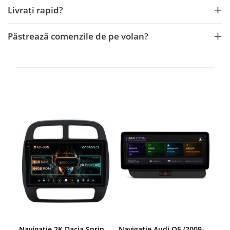
Navigații auto universale
Livrați rapid?
Navigații universale 2DIN
Navigații universale 1DIN
Păstrează comenzile de pe volan?
Rame adaptoare auto
Rame adaptoare auto
Rame adaptoare Volkswagen
Rame adaptoare Ford
Rame adaptoare M-Benz
Rame adaptoare Opel
Rame adaptoare Skoda
Rame adaptoare Suzuki
Navigatie 2K Dacia Spring (2021- Prezent), Android, S-Quadcore / 4GB RAM + 64GB ROM, 9.5 Inch - AD-BGS90042K+AD-BGRKIT366V4s
Navigatie Audi Q5 (2009-2017), Linux OS & OEM, MMI 3G, CarPlay & Android Auto Wireless, MirrorLink, Camera AHD, 12.3 Inch - AD-BGAALNXH+AD-BGRKITQ5002