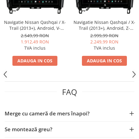
Smart
Fiat
Navigatie Nissan Qashqai / X-
Navigatie Nissan Qashqai / X-
Trail (2013+), Android, V-
Trail (2013+), Android, Z-
Jeep
Octacore / 4GB RAM + 64GB
Octacore / 8GB RAM + 256GB
2.549,99 RON
2.999,99 RON
ROM, 10.36 Inch - AD-
ROM, 10.1 Inch - AD-
1.912,49 RON
2.249,99 RON
BGV10004+AD-BGRKIT162
BGZ10008+AD-BGRKIT162
Volvo
TVA inclus
TVA inclus
Iveco
ADAUGA IN COS
ADAUGA IN COS
Porsche
Ssangyong
FAQ
Daihatsu
Merge cu cameră de mers înapoi?
Dodge
Se montează greu?
Navigații auto universale