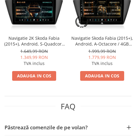
Mitsubishi
Rame adaptoare Mazda
Land Rover
Rame adaptoare Kia
Navigatie 2K Skoda Fabia
Navigatie Skoda Fabia (2015+),
Mazda
Rame adaptoare Alfa Romeo
(2015+), Android, S-Quadcore
Android, A-Octacore / 4GB
/ 4GB RAM + 64GB ROM, 9.5
RAM + 64GB ROM, 9 Inch -
1.649,99 RON
1.999,99 RON
Honda
Rame adaptoare Nissan
Inch - AD-BGS90042K+AD-
AD-BGA9004+AD-BGRKIT039
1.349,99 RON
1.779,99 RON
BGRKIT039
TVA inclus
TVA inclus
Citroen
Rame adaptoare Fiat
ADAUGA IN COS
ADAUGA IN COS
Isuzu
Rame adaptoare Hyundai
Chrysler
Rame adaptoare Chevrolet
FAQ
Subaru
Rame adaptoare Mitsubishi
Smart
Rame adaptoare Jeep
Păstrează comenzile de pe volan?