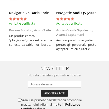
Navigatie 2K Dacia Spring (2021- Prezent), Android, S-Quadcore / 4GB RAM + 64GB ROM, 9.5 Inch - AD-BGS90042K+AD-BGRKIT366V4s
Navigatie Audi Q5 (2009-2017), Linux OS & OEM, MMI 3G, CarPlay & Android Auto Wireless, MirrorLink, Camera AHD, 12.3 Inch - AD-BGAALNXH+AD-BGRKITQ5002
Achizitie verificata
Achizitie verificata
Achi
Razvan Socolov,
Acum 3 zile
Adrian Vasile Sipoteanu,
Eug
Acum 2 saptamani
Un produs corect,
Perf
"plug&play", daca esti atent la
Am cumpărat o navigație
desc
conectarea cablurilor. Noroc
pentru q5, personalul peste
fast
cu asistenta Autodrop, care a
așteptări, m-au ajutat cu
fost foarte prietenoasa si
informații foarte prompt deși
dispusa sa ajute. M-a
i-am deranjat în repetate
indrumat pas cu pas si mi-a
rânduri. Foarte serviabili,
atras atentia ca nu era
livrare rapidă, suport tehnic,
NEWSLETTER
conectat cablul de video de la
totul impecabil, o să revin la ei
camera OE...
Nu rata ofertele si promotiile noastre
și pentru vi...
Vreau sa primesc newsletter cu promotiile
magazinului. Afla mai multe in
Politica de
Confidentialitate