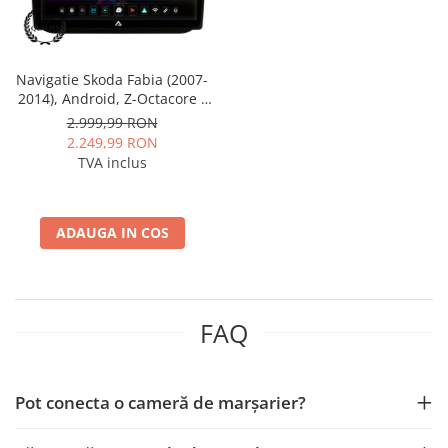
Rame adaptoare Dacia
Rame adaptoare Audi
Navigatie Skoda Fabia (2007-
2014), Android, Z-Octacore /
Rame adaptoare BMW
8GB RAM + 256GB ROM, 10.1
2.999,99 RON
Inch - AD-BGZ10008+AD-
2.249,99 RON
Rame adaptoare Seat
BGRKIT046
TVA inclus
Rame adaptoare Renault
ADAUGA IN COS
Rame adaptoare Volvo
Rame adaptoare Honda
FAQ
Rame Adaptoare Porsche
Rame adaptoare Peugeot
Pot conecta o cameră de marșarier?
Rame adaptoare Citroen