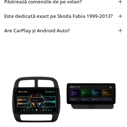
Păstrează comenzile de pe volan?
Rame adaptoare Daihatsu
Este dedicată exact pe Skoda Fabia 1999-2013?
Rame adaptoare Mazda
Are CarPlay și Android Auto?
Rame adaptoare Kia
Rame adaptoare Alfa Romeo
Rame adaptoare Nissan
Rame adaptoare Fiat
Rame adaptoare Hyundai
Rame adaptoare Chevrolet
Rame adaptoare Mitsubishi
Rame adaptoare Jeep