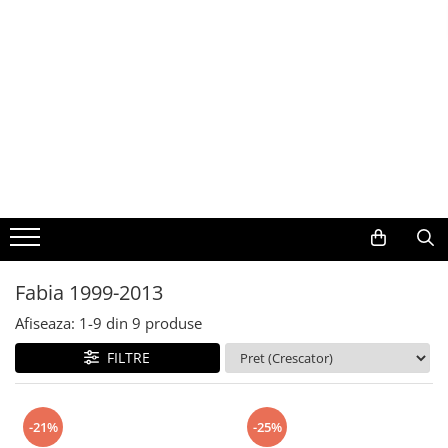
Toate Produsele
Navigații auto dedicate
Navigatii Dedicate
BMW
Volkswagen
Fabia 1999-2013
Audi
Afiseaza:
1-
9
din
9
produse
Mercedes Benz
FILTRE
Ford
-21%
-25%
Skoda