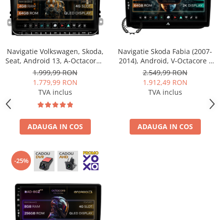
Navigații auto universale
Navigații universale 2DIN
Navigații universale 1DIN
Navigatie Volkswagen, Skoda,
Navigatie Skoda Fabia (2007-
Rame adaptoare auto
Seat, Android 13, A-Octacore /
2014), Android, V-Octacore /
Rame adaptoare auto
4GB RAM + 64GB ROM, 9 Inch
4GB RAM + 64GB ROM, 10.36
1.999,99 RON
2.549,99 RON
- AD-BGAW9AC
Inch - AD-BGV10004+AD-
1.779,99 RON
1.912,49 RON
BGRKIT046
Rame adaptoare Volkswagen
TVA inclus
TVA inclus
Rame adaptoare Ford
ADAUGA IN COS
ADAUGA IN COS
Rame adaptoare M-Benz
Rame adaptoare Opel
-25%
Rame adaptoare Skoda
Rame adaptoare Suzuki