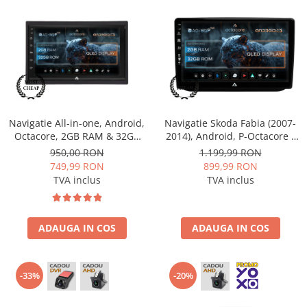
Opel
Dacia
Peugeot
Hyundai
Navigatie All-in-one, Android,
Navigatie Skoda Fabia (2007-
Octacore, 2GB RAM & 32GB
2014), Android, P-Octacore /
Toyota
ROM, 7 Inch - AD-BGP1002
2GB RAM + 32GB ROM, 10.1
950,00 RON
1.199,99 RON
Inch - AD-BGP10002+AD-
749,99 RON
899,99 RON
BGRKIT046
Seat
TVA inclus
TVA inclus
Kia
ADAUGA IN COS
ADAUGA IN COS
Chevrolet
Suzuki
-33%
-20%
Renault