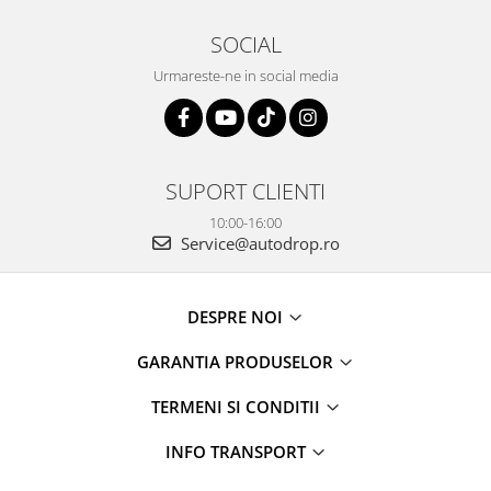
Camere marșarier auto
SOCIAL
Camere marșarier universale
Urmareste-ne in social media
Camere Skoda
Camere Volkswagen
SUPORT CLIENTI
Camere Mercedes Benz
10:00-16:00
Service@autodrop.ro
Camere Audi
Camere BMW
DESPRE NOI
GARANTIA PRODUSELOR
Camere Ford
TERMENI SI CONDITII
Camere Opel
INFO TRANSPORT
Camere Iveco