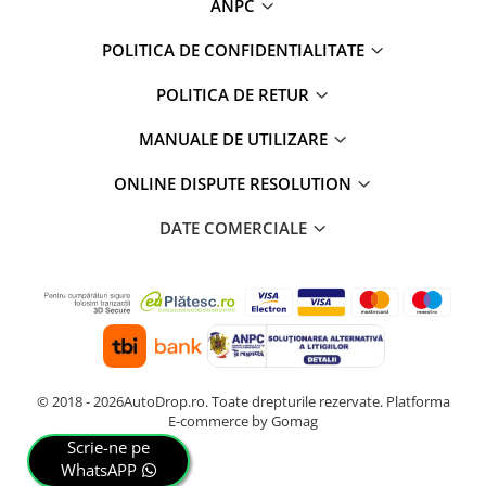
ANPC
Camere Renault
POLITICA DE CONFIDENTIALITATE
Camere Fiat
POLITICA DE RETUR
Camere Citroen
MANUALE DE UTILIZARE
Camere Peugeot
ONLINE DISPUTE RESOLUTION
Camere Fiat
DATE COMERCIALE
Camere înregistrare trafic
Accesorii multimedia
Conectică Auto
© 2018 - 2026AutoDrop.ro. Toate drepturile rezervate.
Platforma
Conectică Auto
E-commerce by Gomag
Scrie-ne pe
Conectică Audi
WhatsAPP