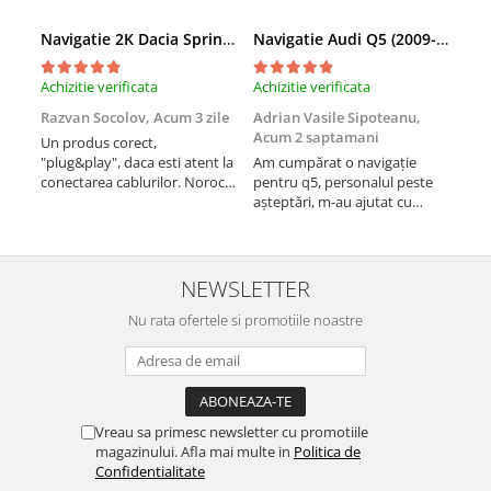
Rame adaptoare Dodge
Navigatie 2K Dacia Spring (2021- Prezent), Android, S-Quadcore / 4GB RAM + 64GB ROM, 9.5 Inch - AD-BGS90042K+AD-BGRKIT366V4s
Navigatie Audi Q5 (2009-2017), Linux OS & OEM, MMI 3G, CarPlay & Android Auto Wireless, MirrorLink, Camera AHD, 12.3 Inch - AD-BGAALNXH+AD-BGRKITQ5002
Achizitie verificata
Achizitie verificata
Achi
Rame adaptoare Chrysler
Razvan Socolov,
Acum 3 zile
Adrian Vasile Sipoteanu,
Eug
Acum 2 saptamani
Rame adaptoare Isuzu
Un produs corect,
Perf
"plug&play", daca esti atent la
Am cumpărat o navigație
desc
conectarea cablurilor. Noroc
pentru q5, personalul peste
fast
Rame adaptoare Subaru
cu asistenta Autodrop, care a
așteptări, m-au ajutat cu
fost foarte prietenoasa si
informații foarte prompt deși
Rame adaptoare Iveco
dispusa sa ajute. M-a
i-am deranjat în repetate
indrumat pas cu pas si mi-a
rânduri. Foarte serviabili,
atras atentia ca nu era
livrare rapidă, suport tehnic,
NEWSLETTER
Rame adaptoare Smart
conectat cablul de video de la
totul impecabil, o să revin la ei
camera OE...
Nu rata ofertele si promotiile noastre
și pentru vi...
Rame adaptoare Land Rover
Rame adaptoare Ssangyong
Rame adaptoare Hummer
Vreau sa primesc newsletter cu promotiile
magazinului. Afla mai multe in
Politica de
Camere marșarier auto
Confidentialitate