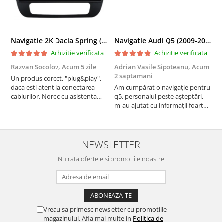
Navigatie 2K Dacia Spring (2021- Prezent), Android, S-Quadcore / 4GB RAM + 64GB ROM, 9.5 Inch - AD-BGS90042K+AD-BGRKIT366V4s
Navigatie Audi Q5 (2009-2017), Linux OS & OEM, MMI 3G, CarPlay & Android Auto Wireless, MirrorLink, Camera AHD, 12.3 Inch - AD-BGAALNXH+AD-BGRKITQ5002
Achizitie verificata
Achizitie verificata
Razvan Socolov,
Acum 5 zile
Adrian Vasile Sipoteanu,
Acum
E
2 saptamani
Un produs corect, "plug&play",
P
daca esti atent la conectarea
Am cumpărat o navigație pentru
d
cablurilor. Noroc cu asistenta
q5, personalul peste așteptări,
f
Autodrop, care a fost foarte
m-au ajutat cu informații foarte
prietenoasa si dispusa sa ajute.
prompt deși i-am deranjat în
M-a indrumat pas cu pas si mi-a
repetate rânduri. Foarte
atras atentia ca nu era conectat
serviabili, livrare rapidă, suport
cablul de video de la camera
tehnic, totul impecabil, o să revin
NEWSLETTER
OE...
la ei și pentru vi...
Nu rata ofertele si promotiile noastre
Vreau sa primesc newsletter cu promotiile
magazinului. Afla mai multe in
Politica de