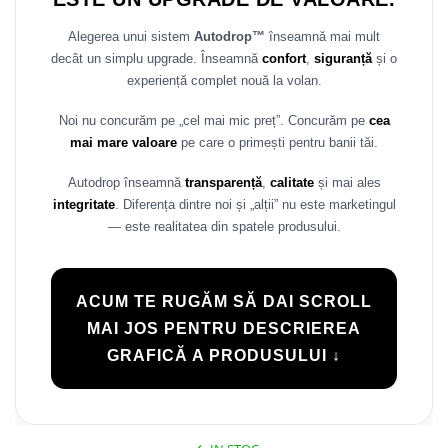
Alegerea unui sistem
Autodrop™
înseamnă mai mult
decât un simplu upgrade. Înseamnă
confort
,
siguranță
și o
experiență complet nouă la volan.
Noi nu concurăm pe „cel mai mic preț”. Concurăm pe
cea
mai mare valoare
pe care o primești pentru banii tăi.
Autodrop înseamnă
transparență
,
calitate
și mai ales
integritate
. Diferența dintre noi și „alții” nu este marketingul
— este realitatea din spatele produsului.
ACUM TE RUGĂM SĂ DAI SCROLL
MAI JOS PENTRU DESCRIEREA
GRAFICĂ A PRODUSULUI ↓