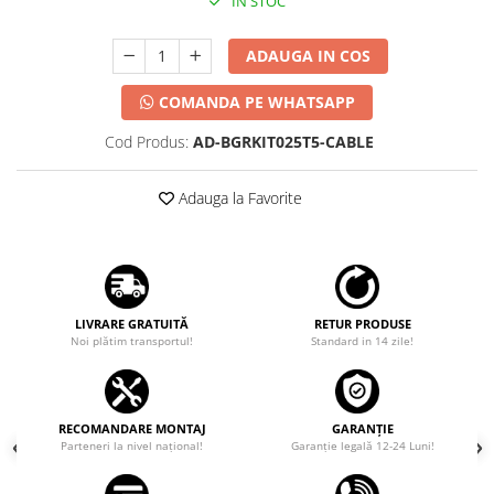
IN STOC
ADAUGA IN COS
COMANDA PE WHATSAPP
Cod Produs:
AD-BGRKIT025T5-CABLE
Adauga la Favorite
LIVRARE GRATUITĂ
RETUR PRODUSE
Noi plătim transportul!
Standard in 14 zile!
RECOMANDARE MONTAJ
GARANȚIE
Parteneri la nivel național!
Garanţie legală 12-24 Luni!