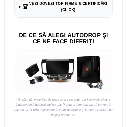
VEZI DOVEZI TOP FIRME & CERTIFICĂRI
🏆
(CLICK)
DE CE SĂ ALEGI AUTODROP ȘI
CE NE FACE DIFERIȚI
*Grafica din materialul de mai sus are caracter pur informativ și este
independentă de produsul curent. Produsul dumneavoastră va veni la
pachet cu kit-urile menționate în codul de produs și cu ofertele listate pe
pagina produsului.