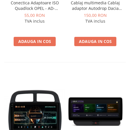
Conectica Adaptoare ISO
Cablaj multimedia Cablaj
Quadlock OPEL - AD-
adaptor Autodrop Dacia
ISOOPEL
Logan / Sandero pentru
55,00 RON
150,00 RON
Navigatii multimedia
TVA inclus
TVA inclus
Android
ADAUGA IN COS
ADAUGA IN COS