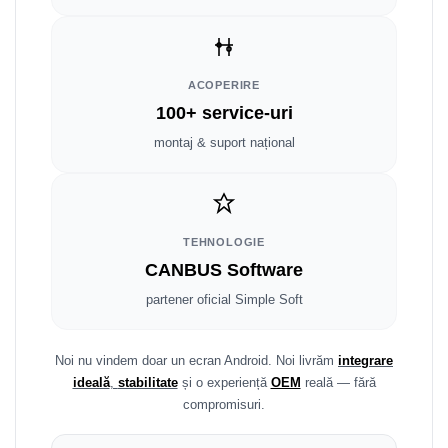
Fiat
Rame adaptoare Dodge
Jeep
Rame adaptoare Chrysler
ACOPERIRE
Volvo
Rame adaptoare Isuzu
100+ service-uri
Iveco
Rame adaptoare Subaru
montaj & suport național
Porsche
Rame adaptoare Iveco
Ssangyong
Rame adaptoare Smart
TEHNOLOGIE
CANBUS Software
Daihatsu
Rame adaptoare Land Rover
partener oficial Simple Soft
Dodge
Rame adaptoare Ssangyong
Rame adaptoare Hummer
Noi nu vindem doar un ecran Android. Noi livrăm
integrare
ideală
,
stabilitate
și o experiență
OEM
reală — fără
compromisuri.