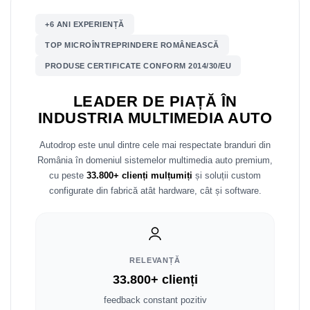
Mitsubishi
Rame adaptoare Mazda
+6 ANI EXPERIENȚĂ
TOP MICROÎNTREPRINDERE ROMÂNEASCĂ
Land Rover
Rame adaptoare Kia
PRODUSE CERTIFICATE CONFORM 2014/30/EU
Mazda
Rame adaptoare Alfa Romeo
LEADER DE PIAȚĂ ÎN
INDUSTRIA MULTIMEDIA AUTO
Honda
Rame adaptoare Nissan
Autodrop este unul dintre cele mai respectate branduri din
Citroen
Rame adaptoare Fiat
România în domeniul sistemelor multimedia auto premium,
cu peste
33.800+ clienți mulțumiți
și soluții custom
Isuzu
Rame adaptoare Hyundai
configurate din fabrică atât hardware, cât și software.
Chrysler
Rame adaptoare Chevrolet
Subaru
Rame adaptoare Mitsubishi
RELEVANȚĂ
Smart
Rame adaptoare Jeep
33.800+ clienți
feedback constant pozitiv