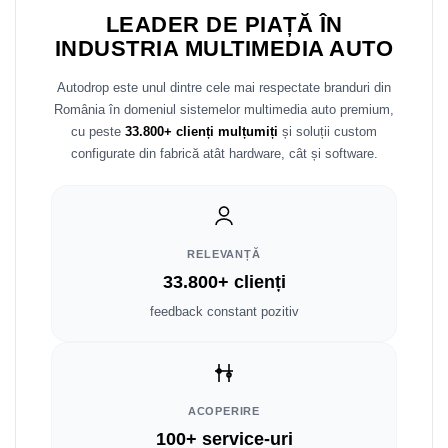
LEADER DE PIAȚĂ ÎN
Nissan
INDUSTRIA MULTIMEDIA AUTO
Autodrop este unul dintre cele mai respectate branduri din
Mitsubishi
România în domeniul sistemelor multimedia auto premium,
cu peste
33.800+ clienți mulțumiți
și soluții custom
Land Rover
configurate din fabrică atât hardware, cât și software.
Mazda
Honda
RELEVANȚĂ
Citroen
33.800+ clienți
feedback constant pozitiv
Isuzu
Chrysler
Subaru
ACOPERIRE
100+ service-uri