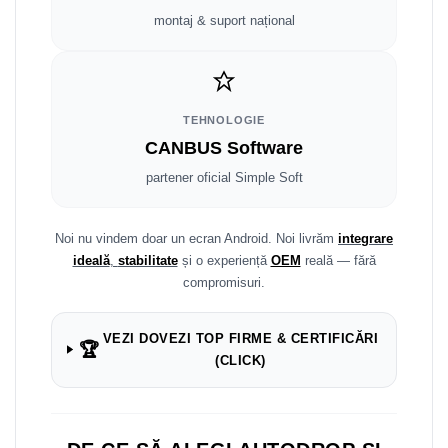
Smart
montaj & suport național
Fiat
Jeep
TEHNOLOGIE
CANBUS Software
Volvo
partener oficial Simple Soft
Iveco
Noi nu vindem doar un ecran Android. Noi livrăm
integrare
Porsche
ideală
,
stabilitate
și o experiență
OEM
reală — fără
compromisuri.
Ssangyong
Daihatsu
VEZI DOVEZI TOP FIRME & CERTIFICĂRI
🏆
(CLICK)
Dodge
Navigații auto universale