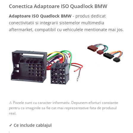
Camere marșarier auto
Conectica Adaptoare ISO Quadlock BMW
Adaptoare ISO Quadlock BMW
- produs dedicat
Camere marșarier universale
conectivitatii si integrarii sistemelor multimedia
aftermarket, compatibil cu vehiculele mentionate mai jos.
Camere Skoda
Camere Volkswagen
Camere Mercedes Benz
Camere Audi
Camere BMW
Camere Ford
⚠ Pozele sunt cu caracter informativ. Depunem eforturi constante
pentru ca imaginile sa fie cat mai reprezentative fata de produsul
Camere Opel
real.
✓ Ce include cablajul
Camere Iveco