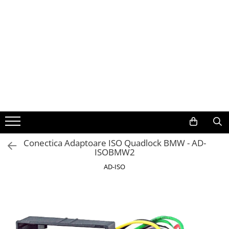
Toate Produsele
Navigații auto dedicate
Navigatii Dedicate
BMW
Volkswagen
Conectica Adaptoare ISO Quadlock BMW - AD-
ISOBMW2
Audi
AD-ISO
Mercedes Benz
Ford
Skoda