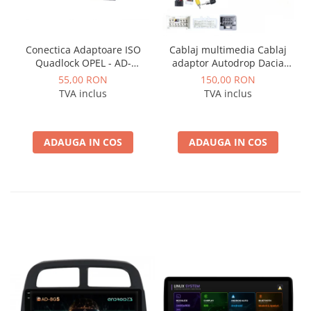
Conectica Adaptoare ISO
Cablaj multimedia Cablaj
Quadlock OPEL - AD-
adaptor Autodrop Dacia
ISOOPEL
Logan / Sandero pentru
55,00 RON
150,00 RON
Navigatii multimedia
TVA inclus
TVA inclus
Android
ADAUGA IN COS
ADAUGA IN COS