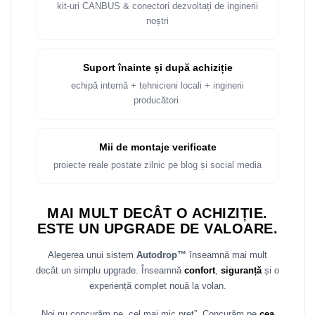
Rame adaptoare Dacia
kit-uri CANBUS & conectori dezvoltați de inginerii
noștri
Rame adaptoare Audi
Suport înainte și după achiziție
Rame adaptoare BMW
echipă internă + tehnicieni locali + inginerii
producători
Rame adaptoare Seat
Rame adaptoare Renault
Mii de montaje verificate
proiecte reale postate zilnic pe blog și social media
Rame adaptoare Volvo
Rame adaptoare Honda
MAI MULT DECÂT O ACHIZIȚIE.
ESTE UN UPGRADE DE VALOARE.
Rame Adaptoare Porsche
Alegerea unui sistem
Autodrop™
înseamnă mai mult
Rame adaptoare Peugeot
decât un simplu upgrade. Înseamnă
confort
,
siguranță
și o
experiență complet nouă la volan.
Rame adaptoare Citroen
Noi nu concurăm pe „cel mai mic preț”. Concurăm pe
cea