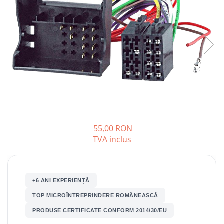
Opel
Dacia
Peugeot
Hyundai
Toyota
55,00 RON
Seat
TVA inclus
Kia
Chevrolet
+6 ANI EXPERIENȚĂ
TOP MICROÎNTREPRINDERE ROMÂNEASCĂ
Suzuki
PRODUSE CERTIFICATE CONFORM 2014/30/EU
Renault