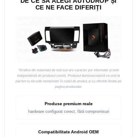
DE CE SĂ ALEGI AUTODROP ȘI
Navigații auto universale
CE NE FACE DIFERIȚI
Navigații universale 2DIN
Navigații universale 1DIN
Rame adaptoare auto
Rame adaptoare auto
Rame adaptoare Volkswagen
Rame adaptoare Ford
*Grafica din materialul de mai sus are caracter pur informativ și este
independentă de produsul curent. Produsul dumneavoastră va veni la
pachet cu kit-urile menționate în codul de produs și cu ofertele listate pe
Rame adaptoare M-Benz
pagina produsului.
Rame adaptoare Opel
Produse premium reale
Rame adaptoare Skoda
hardware configurat corect, fără compromisuri
Rame adaptoare Suzuki
Compatibilitate Android OEM