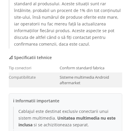
standard al produsului. Aceste situații sunt rar
Conectică BMW
întâlnite, probabil un procent de 1% din tot conținutul
site-ului, însă numărul de produse oferite este mare,
Conectică Volkswagen
iar operatorii nu fac mereu față la actualizarea
informațiilor fiecărui produs. Aceste aspecte se pot
Conectică Mercedes Benz
discuta de altfel când o să fiți contactat pentru
confirmarea comenzii, daca este cazul.
Conectică Ford
📐 Specificatii tehnice
Conectică Opel
Tip conectori
Conform standard fabrica
Conectică Skoda
Compatibilitate
Sisteme multimedia Android
aftermarket
Conectică Honda
ℹ Informatii importante
Conectică Chevrolet
Cablajul este destinat exclusiv conectarii unui
Conectică Suzuki
sistem multimedia.
Unitatea multimedia nu este
inclusa
si se achizitioneaza separat.
Conectică Renault