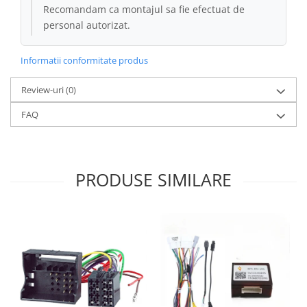
Recomandam ca montajul sa fie efectuat de
personal autorizat.
Conectică Kia
Conectică Hyundai
Informatii conformitate produs
Conectică Mitsubishi
Review-uri
(0)
FAQ
Lumini ambientale
PRODUSE SIMILARE