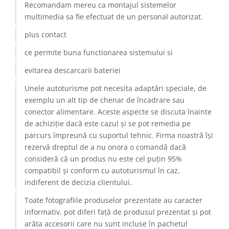
Recomandam mereu ca montajul sistemelor
Camere Renault
multimedia sa fie efectuat de un personal autorizat.
plus contact
Camere Fiat
ce permite buna functionarea sistemului si
Camere Citroen
evitarea descarcarii bateriei
Camere Peugeot
Unele autoturisme pot necesita adaptări speciale, de
exemplu un alt tip de chenar de încadrare sau
Camere Fiat
conector alimentare. Aceste aspecte se discuta înainte
de achiziție dacă este cazul și se pot remedia pe
Camere înregistrare trafic
parcurs împreună cu suportul tehnic. Firma noastră își
rezervă dreptul de a nu onora o comandă dacă
Accesorii multimedia
consideră că un produs nu este cel puțin 95%
compatibil și conform cu autoturismul în caz,
Conectică Auto
indiferent de decizia clientului.
Conectică Auto
Toate fotografiile produselor prezentate au caracter
informativ, pot diferi față de produsul prezentat și pot
Conectică Audi
arăta accesorii care nu sunt incluse în pachetul