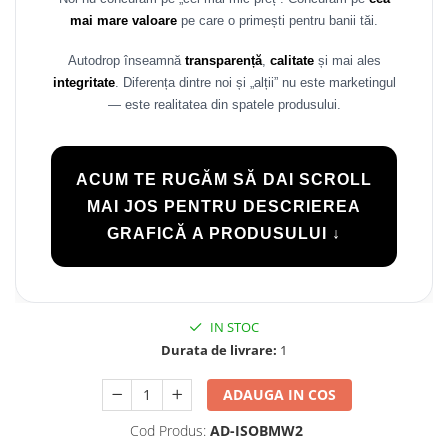
mai mare valoare
pe care o primești pentru banii tăi.
Rame adaptoare Daihatsu
Autodrop înseamnă
transparență
,
calitate
și mai ales
Rame adaptoare Mazda
integritate
. Diferența dintre noi și „alții” nu este marketingul
— este realitatea din spatele produsului.
Rame adaptoare Kia
Rame adaptoare Alfa Romeo
ACUM TE RUGĂM SĂ DAI SCROLL
Rame adaptoare Nissan
MAI JOS PENTRU DESCRIEREA
GRAFICĂ A PRODUSULUI ↓
Rame adaptoare Fiat
Rame adaptoare Hyundai
IN STOC
Rame adaptoare Chevrolet
Durata de livrare:
1
Rame adaptoare Mitsubishi
ADAUGA IN COS
Cod Produs:
AD-ISOBMW2
Rame adaptoare Jeep