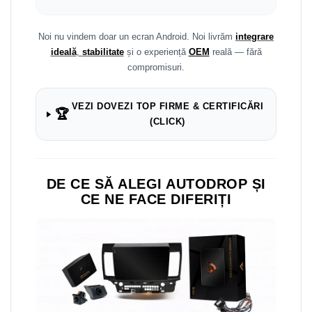
Navigații auto universale
Navigații universale 2DIN
Noi nu vindem doar un ecran Android. Noi livrăm
integrare
Navigații universale 1DIN
ideală
,
stabilitate
și o experiență
OEM
reală — fără
compromisuri.
Rame adaptoare auto
Rame adaptoare auto
VEZI DOVEZI TOP FIRME & CERTIFICĂRI
🏆
(CLICK)
Rame adaptoare Volkswagen
Rame adaptoare Ford
DE CE SĂ ALEGI AUTODROP ȘI
Rame adaptoare M-Benz
CE NE FACE DIFERIȚI
Rame adaptoare Opel
Rame adaptoare Skoda
Rame adaptoare Suzuki