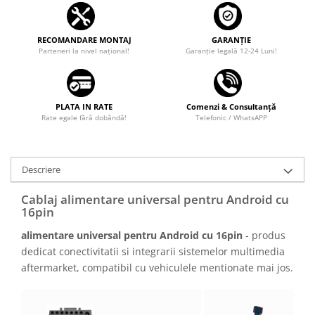
Camere marșarier auto
Camere marșarier universale
RECOMANDARE MONTAJ
GARANȚIE
Parteneri la nivel național!
Garanţie legală 12-24 Luni!
Camere Skoda
Camere Volkswagen
PLATA IN RATE
Comenzi & Consultanță
Rate egale fără dobândă!
Telefonic / WhatsAPP
Camere Mercedes Benz
Camere Audi
Descriere
Cablaj alimentare universal pentru Android cu
Camere BMW
16pin
Camere Ford
alimentare universal pentru Android cu 16pin
- produs
dedicat conectivitatii si integrarii sistemelor multimedia
Camere Opel
aftermarket, compatibil cu vehiculele mentionate mai jos.
Camere Iveco