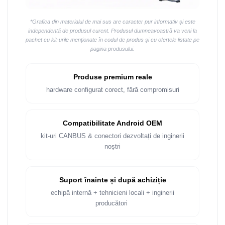
Rame adaptoare Dacia
*Grafica din materialul de mai sus are caracter pur informativ și este
Rame adaptoare Audi
independentă de produsul curent. Produsul dumneavoastră va veni la
pachet cu kit-urile menționate în codul de produs și cu ofertele listate pe
pagina produsului.
Rame adaptoare BMW
Rame adaptoare Seat
Produse premium reale
hardware configurat corect, fără compromisuri
Rame adaptoare Renault
Rame adaptoare Volvo
Compatibilitate Android OEM
kit-uri CANBUS & conectori dezvoltați de inginerii
Rame adaptoare Honda
noștri
Rame Adaptoare Porsche
Suport înainte și după achiziție
Rame adaptoare Peugeot
echipă internă + tehnicieni locali + inginerii
producători
Rame adaptoare Citroen