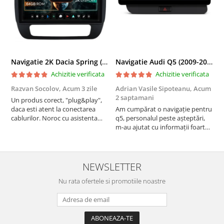
Navigatie 2K Dacia Spring (2021- Prezent), Android, S-Quadcore / 4GB RAM + 64GB ROM, 9.5 Inch - AD-BGS90042K+AD-BGRKIT366V4s
Navigatie Audi Q5 (2009-2017), Linux OS & OEM, MMI 3G, CarPlay & Android Auto Wireless, MirrorLink, Camera AHD, 12.3 Inch - AD-BGAALNXH+AD-BGRKITQ5002
Achizitie verificata
Achizitie verificata
Razvan Socolov,
Acum 3 zile
Adrian Vasile Sipoteanu,
Acum
E
2 saptamani
Un produs corect, "plug&play",
P
daca esti atent la conectarea
Am cumpărat o navigație pentru
d
cablurilor. Noroc cu asistenta
q5, personalul peste așteptări,
f
Autodrop, care a fost foarte
m-au ajutat cu informații foarte
prietenoasa si dispusa sa ajute.
prompt deși i-am deranjat în
M-a indrumat pas cu pas si mi-a
repetate rânduri. Foarte
atras atentia ca nu era conectat
serviabili, livrare rapidă, suport
cablul de video de la camera
tehnic, totul impecabil, o să revin
NEWSLETTER
OE...
la ei și pentru vi...
Nu rata ofertele si promotiile noastre