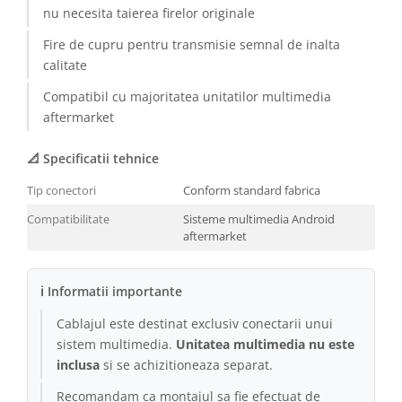
nu necesita taierea firelor originale
Conectică BMW
Fire de cupru pentru transmisie semnal de inalta
Conectică Volkswagen
calitate
Compatibil cu majoritatea unitatilor multimedia
Conectică Mercedes Benz
aftermarket
Conectică Ford
📐 Specificatii tehnice
Conectică Opel
Tip conectori
Conform standard fabrica
Compatibilitate
Sisteme multimedia Android
Conectică Skoda
aftermarket
Conectică Honda
ℹ Informatii importante
Conectică Chevrolet
Cablajul este destinat exclusiv conectarii unui
sistem multimedia.
Unitatea multimedia nu este
Conectică Suzuki
inclusa
si se achizitioneaza separat.
Conectică Renault
Recomandam ca montajul sa fie efectuat de