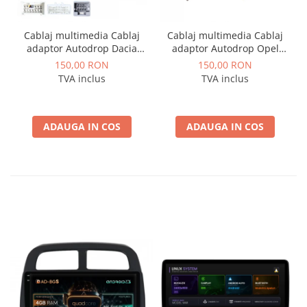
Cablaj multimedia Cablaj
Cablaj multimedia Cablaj
adaptor Autodrop Dacia
adaptor Autodrop Opel
Logan / Sandero pentru
pentru Navigatii
150,00 RON
150,00 RON
Navigatii multimedia
multimedia Android
TVA inclus
TVA inclus
Android
ADAUGA IN COS
ADAUGA IN COS