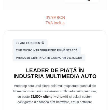
Nissan
39,99 RON
Mitsubishi
TVA inclus
Land Rover
+6 ANI EXPERIENȚĂ
Mazda
TOP MICROÎNTREPRINDERE ROMÂNEASCĂ
Honda
PRODUSE CERTIFICATE CONFORM 2014/30/EU
Citroen
LEADER DE PIAȚĂ ÎN
INDUSTRIA MULTIMEDIA AUTO
Isuzu
Autodrop este unul dintre cele mai respectate branduri din
Chrysler
România în domeniul sistemelor multimedia auto premium,
cu peste
33.800+ clienți mulțumiți
și soluții custom
Subaru
configurate din fabrică atât hardware, cât și software.