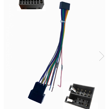
Opel
Dacia
Peugeot
Hyundai
Toyota
Seat
Kia
Chevrolet
Suzuki
Renault