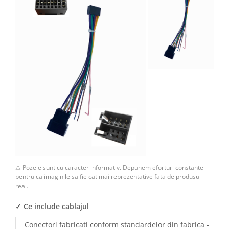
Camere Renault
Camere Fiat
Camere Citroen
Camere Peugeot
Camere Fiat
Camere înregistrare trafic
Accesorii multimedia
⚠ Pozele sunt cu caracter informativ. Depunem eforturi constante
pentru ca imaginile sa fie cat mai reprezentative fata de produsul
Conectică Auto
real.
Conectică Auto
✓ Ce include cablajul
Conectică Audi
Conectori fabricati conform standardelor din fabrica -