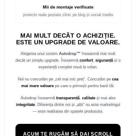
Rame adaptoare Daihatsu
Mii de montaje verificate
proiecte reale postate zilnic pe blog și social media
Rame adaptoare Mazda
Rame adaptoare Kia
MAI MULT DECÂT O ACHIZIȚIE.
ESTE UN UPGRADE DE VALOARE.
Rame adaptoare Alfa Romeo
Alegerea unui sistem
Autodrop™
înseamnă mai mult
decât un simplu upgrade. Înseamnă
confort
,
siguranță
și o
Rame adaptoare Nissan
experiență complet nouă la volan.
Rame adaptoare Fiat
Noi nu concurăm pe „cel mai mic preț”. Concurăm pe
cea
mai mare valoare
pe care o primești pentru banii tăi.
Rame adaptoare Hyundai
Autodrop înseamnă
transparență
,
calitate
și mai ales
Rame adaptoare Chevrolet
integritate
. Diferența dintre noi și „alții” nu este marketingul
— este realitatea din spatele produsului.
Rame adaptoare Mitsubishi
Rame adaptoare Jeep
ACUM TE RUGĂM SĂ DAI SCROLL