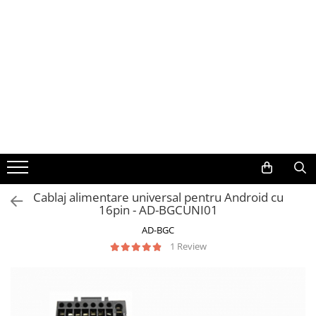
Toate Produsele
Navigații auto dedicate
Navigatii Dedicate
BMW
Volkswagen
Cablaj alimentare universal pentru Android cu
16pin - AD-BGCUNI01
Audi
AD-BGC
Mercedes Benz
1 Review
Ford
Skoda