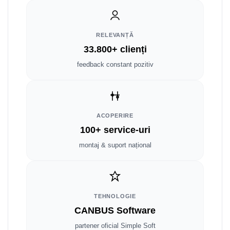
Smart
Fiat
RELEVANȚĂ
33.800+ clienți
Jeep
feedback constant pozitiv
Volvo
Iveco
ACOPERIRE
Porsche
100+ service-uri
montaj & suport național
Ssangyong
Daihatsu
Dodge
TEHNOLOGIE
CANBUS Software
Navigații auto universale
partener oficial Simple Soft