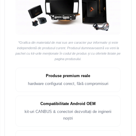
*Grafica din materialul de mai sus are caracter pur informativ și este
independentă de produsul curent. Produsul dumneavoastră va veni la
pachet cu kit-urile menționate în codul de produs și cu ofertele listate pe
pagina produsului.
Produse premium reale
hardware configurat corect, fără compromisuri
Compatibilitate Android OEM
kit-uri CANBUS & conectori dezvoltați de inginerii
noștri