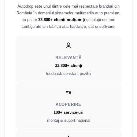
Autodrop este unul dintre cele mai respectate branduri din
Fiat
Rame adaptoare Dodge
România în domeniul sistemelor multimedia auto premium,
cu peste
33.800+ clienți mulțumiți
și soluții custom
Jeep
configurate din fabrică atât hardware, cât și software.
Rame adaptoare Chrysler
Volvo
Rame adaptoare Isuzu
Iveco
Rame adaptoare Subaru
RELEVANȚĂ
33.800+ clienți
Porsche
Rame adaptoare Iveco
feedback constant pozitiv
Ssangyong
Rame adaptoare Smart
Daihatsu
Rame adaptoare Land Rover
ACOPERIRE
Dodge
100+ service-uri
Rame adaptoare Ssangyong
montaj & suport național
Rame adaptoare Hummer