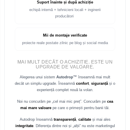
Suport înainte și după achiziție
echipă internă + tehnicieni locali + inginerii
producători
Mii de montaje verificate
proiecte reale postate zilnic pe blog și social media
MAI MULT DECÂT O ACHIZIȚIE. ESTE UN
UPGRADE DE VALOARE.
Alegerea unui sistem
Autodrop™
înseamnă mai mult
decât un simplu upgrade. Înseamnă
confort
,
siguranță
și o
experiență complet nouă la volan.
Noi nu concurăm pe „cel mai mic preț”. Concurăm pe
cea
mai mare valoare
pe care o primești pentru banii tăi.
Autodrop înseamnă
transparență
,
calitate
și mai ales
integritate
. Diferența dintre noi și „alții” nu este marketingul