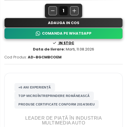
Nissan
Rame adaptoare Daihatsu
Mitsubishi
Rame adaptoare Mazda
ADAUGA IN COS
Land Rover
Rame adaptoare Kia
COMANDA PE WHATSAPP
Mazda
IN STOC
Rame adaptoare Alfa Romeo
Data de livrare:
Marti, 11.08.2026
Honda
Cod Produs:
AD-BGCMBCOEM
Rame adaptoare Nissan
Citroen
Rame adaptoare Fiat
Isuzu
Rame adaptoare Hyundai
+6 ANI EXPERIENȚĂ
Chrysler
TOP MICROÎNTREPRINDERE ROMÂNEASCĂ
Rame adaptoare Chevrolet
PRODUSE CERTIFICATE CONFORM 2014/30/EU
Subaru
Rame adaptoare Mitsubishi
LEADER DE PIAȚĂ ÎN INDUSTRIA
Smart
MULTIMEDIA AUTO
Rame adaptoare Jeep