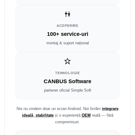
Smart
Fiat
ACOPERIRE
Jeep
100+ service-uri
montaj & suport național
Volvo
Iveco
Porsche
TEHNOLOGIE
CANBUS Software
Ssangyong
partener oficial Simple Soft
Daihatsu
Noi nu vindem doar un ecran Android. Noi livrăm
integrare
Dodge
ideală
,
stabilitate
și o experiență
OEM
reală — fără
compromisuri.
Navigații auto universale