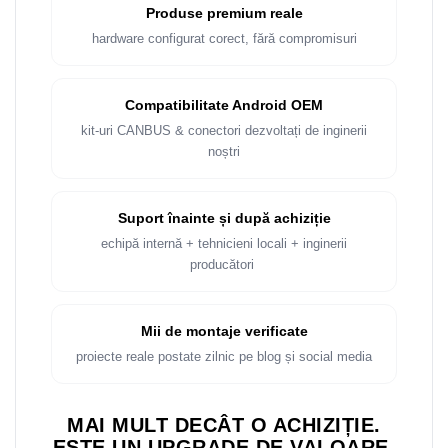
Rame adaptoare Dacia
Produse premium reale
hardware configurat corect, fără compromisuri
Rame adaptoare Audi
Rame adaptoare BMW
Compatibilitate Android OEM
kit-uri CANBUS & conectori dezvoltați de inginerii
Rame adaptoare Seat
noștri
Rame adaptoare Renault
Suport înainte și după achiziție
Rame adaptoare Volvo
echipă internă + tehnicieni locali + inginerii
producători
Rame adaptoare Honda
Rame Adaptoare Porsche
Mii de montaje verificate
proiecte reale postate zilnic pe blog și social media
Rame adaptoare Peugeot
MAI MULT DECÂT O ACHIZIȚIE.
Rame adaptoare Citroen
ESTE UN UPGRADE DE VALOARE.