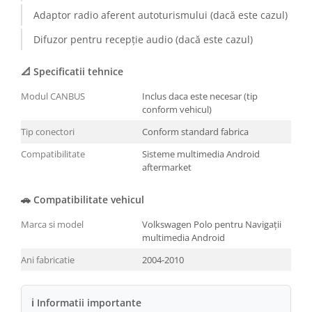
Adaptor radio aferent autoturismului (dacă este cazul)
Conectică BMW
Difuzor pentru recepție audio (dacă este cazul)
Conectică Volkswagen
📐 Specificatii tehnice
Conectică Mercedes Benz
Modul CANBUS
Inclus daca este necesar (tip
conform vehicul)
Conectică Ford
Tip conectori
Conform standard fabrica
Conectică Opel
Compatibilitate
Sisteme multimedia Android
aftermarket
Conectică Skoda
🚗 Compatibilitate vehicul
Conectică Honda
Marca si model
Volkswagen Polo pentru Navigații
multimedia Android
Conectică Chevrolet
Ani fabricatie
2004-2010
Conectică Suzuki
ℹ Informatii importante
Conectică Renault