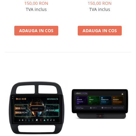
Logan / Sandero pentru
pentru Navigatii
150,00 RON
150,00 RON
Navigatii multimedia
multimedia Android
TVA inclus
TVA inclus
Android
ADAUGA IN COS
ADAUGA IN COS