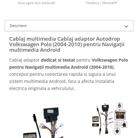
Camere marșarier auto
Rate egale fără dobândă!
Telefonic / WhatsAPP
Camere marșarier universale
Descriere
Camere Skoda
Cablaj multimedia Cablaj adaptor Autodrop
Volkswagen Polo (2004-2010) pentru Navigații
Camere Volkswagen
multimedia Android
Cablaj adaptor
dedicat si testat
pentru
Volkswagen Polo
Camere Mercedes Benz
pentru Navigații multimedia Android (2004-2010)
,
conceput pentru conectarea rapida si sigura a unui
Camere Audi
sistem multimedia Android, fara a afecta instalatia
electrica originala a vehiculului.
Camere BMW
Camere Ford
Camere Opel
Camere Iveco