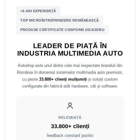
+6 ANI EXPERIENȚĂ
Nissan
TOP MICROÎNTREPRINDERE ROMÂNEASCĂ
Mitsubishi
PRODUSE CERTIFICATE CONFORM 2014/30/EU
Land Rover
LEADER DE PIAȚĂ ÎN
INDUSTRIA MULTIMEDIA AUTO
Mazda
Autodrop este unul dintre cele mai respectate branduri din
Honda
România în domeniul sistemelor multimedia auto premium,
cu peste
33.800+ clienți mulțumiți
și soluții custom
Citroen
configurate din fabrică atât hardware, cât și software.
Isuzu
Chrysler
RELEVANȚĂ
33.800+ clienți
Subaru
feedback constant pozitiv