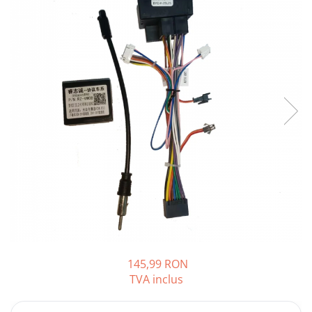
Opel
Dacia
Peugeot
Hyundai
Toyota
Seat
Kia
Chevrolet
145,99 RON
TVA inclus
Suzuki
Renault