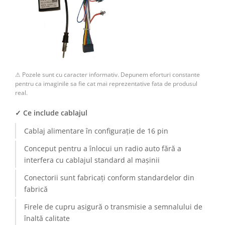
Camere Renault
Camere Fiat
Camere Citroen
⚠ Pozele sunt cu caracter informativ. Depunem eforturi constante
Camere Peugeot
pentru ca imaginile sa fie cat mai reprezentative fata de produsul
real.
Camere Fiat
✓ Ce include cablajul
Camere înregistrare trafic
Cablaj alimentare în configurație de 16 pin
Conceput pentru a înlocui un radio auto fără a
Accesorii multimedia
interfera cu cablajul standard al mașinii
Conectică Auto
Conectorii sunt fabricați conform standardelor din
fabrică
Conectică Auto
Firele de cupru asigură o transmisie a semnalului de
Conectică Audi
înaltă calitate