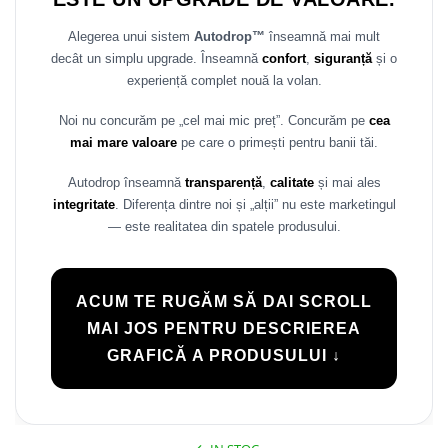
Rame adaptoare Daihatsu
Alegerea unui sistem
Autodrop™
înseamnă mai mult
decât un simplu upgrade. Înseamnă
confort
,
siguranță
și o
Rame adaptoare Mazda
experiență complet nouă la volan.
Rame adaptoare Kia
Noi nu concurăm pe „cel mai mic preț”. Concurăm pe
cea
mai mare valoare
pe care o primești pentru banii tăi.
Rame adaptoare Alfa Romeo
Autodrop înseamnă
transparență
,
calitate
și mai ales
Rame adaptoare Nissan
integritate
. Diferența dintre noi și „alții” nu este marketingul
— este realitatea din spatele produsului.
Rame adaptoare Fiat
Rame adaptoare Hyundai
ACUM TE RUGĂM SĂ DAI SCROLL
MAI JOS PENTRU DESCRIEREA
Rame adaptoare Chevrolet
GRAFICĂ A PRODUSULUI ↓
Rame adaptoare Mitsubishi
Rame adaptoare Jeep