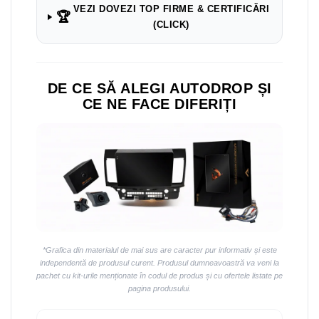
Navigații auto universale
VEZI DOVEZI TOP FIRME & CERTIFICĂRI
🏆
Navigații universale 2DIN
(CLICK)
Navigații universale 1DIN
Rame adaptoare auto
DE CE SĂ ALEGI AUTODROP ȘI
Rame adaptoare auto
CE NE FACE DIFERIȚI
Rame adaptoare Volkswagen
Rame adaptoare Ford
Rame adaptoare M-Benz
Rame adaptoare Opel
*Grafica din materialul de mai sus are caracter pur informativ și este
Rame adaptoare Skoda
independentă de produsul curent. Produsul dumneavoastră va veni la
pachet cu kit-urile menționate în codul de produs și cu ofertele listate pe
pagina produsului.
Rame adaptoare Suzuki