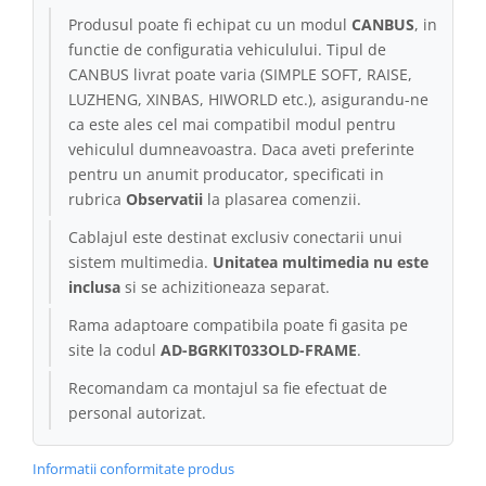
Produsul poate fi echipat cu un modul
CANBUS
, in
Conectică Kia
functie de configuratia vehiculului. Tipul de
CANBUS livrat poate varia (SIMPLE SOFT, RAISE,
Conectică Hyundai
LUZHENG, XINBAS, HIWORLD etc.), asigurandu-ne
ca este ales cel mai compatibil modul pentru
Conectică Mitsubishi
vehiculul dumneavoastra. Daca aveti preferinte
pentru un anumit producator, specificati in
Lumini ambientale
rubrica
Observatii
la plasarea comenzii.
Cablajul este destinat exclusiv conectarii unui
sistem multimedia.
Unitatea multimedia nu este
inclusa
si se achizitioneaza separat.
Rama adaptoare compatibila poate fi gasita pe
site la codul
AD-BGRKIT033OLD-FRAME
.
Recomandam ca montajul sa fie efectuat de
personal autorizat.
Informatii conformitate produs