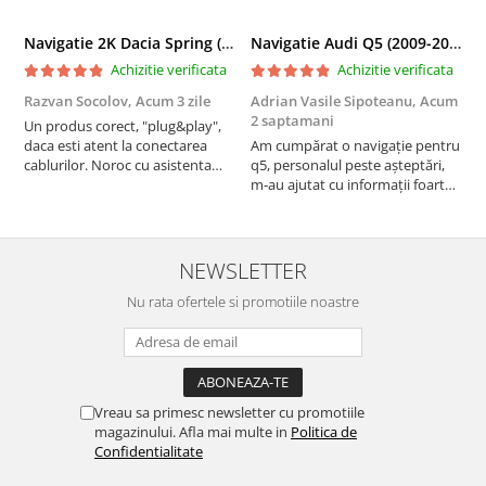
Navigatie 2K Dacia Spring (2021- Prezent), Android, S-Quadcore / 4GB RAM + 64GB ROM, 9.5 Inch - AD-BGS90042K+AD-BGRKIT366V4s
Navigatie Audi Q5 (2009-2017), Linux OS & OEM, MMI 3G, CarPlay & Android Auto Wireless, MirrorLink, Camera AHD, 12.3 Inch - AD-BGAALNXH+AD-BGRKITQ5002
Achizitie verificata
Achizitie verificata
Razvan Socolov,
Acum 3 zile
Adrian Vasile Sipoteanu,
Acum
E
2 saptamani
Un produs corect, "plug&play",
P
daca esti atent la conectarea
Am cumpărat o navigație pentru
d
cablurilor. Noroc cu asistenta
q5, personalul peste așteptări,
f
Autodrop, care a fost foarte
m-au ajutat cu informații foarte
prietenoasa si dispusa sa ajute.
prompt deși i-am deranjat în
M-a indrumat pas cu pas si mi-a
repetate rânduri. Foarte
atras atentia ca nu era conectat
serviabili, livrare rapidă, suport
cablul de video de la camera
tehnic, totul impecabil, o să revin
NEWSLETTER
OE...
la ei și pentru vi...
Nu rata ofertele si promotiile noastre
Vreau sa primesc newsletter cu promotiile
magazinului. Afla mai multe in
Politica de
Confidentialitate