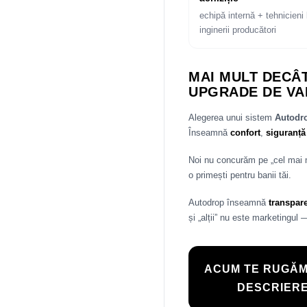
echipă internă + tehnicieni 
inginerii producători
MAI MULT DECÂT
UPGRADE DE VA
Alegerea unui sistem
Autod
Înseamnă
confort
,
siguranță
Noi nu concurăm pe „cel mai
o primești pentru banii tăi.
Autodrop înseamnă
transpar
și „alții” nu este marketingul 
ACUM TE RUGĂM
DESCRIERE