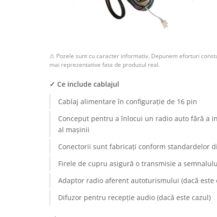
Rame adaptoare Dodge
Rame adaptoare Chrysler
⚠ Pozele sunt cu caracter informativ. Depunem eforturi consta
Rame adaptoare Isuzu
mai reprezentative fata de produsul real.
Rame adaptoare Subaru
✓ Ce include cablajul
Cablaj alimentare în configurație de 16 pin
Rame adaptoare Iveco
Conceput pentru a înlocui un radio auto fără a i
Rame adaptoare Smart
al mașinii
Conectorii sunt fabricați conform standardelor d
Rame adaptoare Land Rover
Firele de cupru asigură o transmisie a semnalului
Rame adaptoare Ssangyong
Adaptor radio aferent autoturismului (dacă este 
Rame adaptoare Hummer
Difuzor pentru recepție audio (dacă este cazul)
Camere marșarier auto