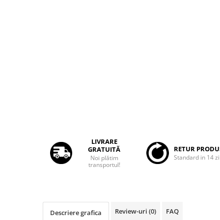
Rame adaptoare Dacia
Rame adaptoare Audi
Rame adaptoare BMW
Rame adaptoare Seat
Rame adaptoare Renault
Rame adaptoare Volvo
Rame adaptoare Honda
LIVRARE
RETUR PRODU
GRATUITĂ
Standard in 14 zi
Noi plătim
Rame Adaptoare Porsche
transportul!
Rame adaptoare Peugeot
Rame adaptoare Citroen
Review-uri
(0)
FAQ
Descriere grafica