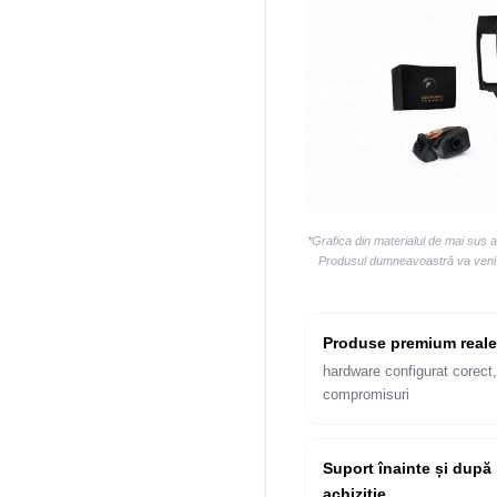
*Grafica din materialul de mai sus 
Produsul dumneavoastră va veni la
Produse premium reale
hardware configurat corect,
compromisuri
Suport înainte și după
achiziție