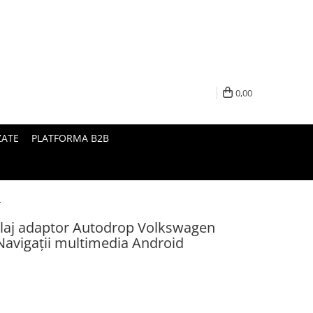
0,00
ZATE
PLATFORMA B2B
d
laj adaptor Autodrop Volkswagen
Navigații multimedia Android