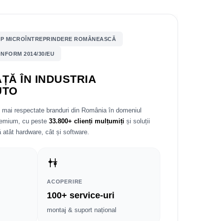
P MICROÎNTREPRINDERE ROMÂNEASCĂ
NFORM 2014/30/EU
ȚĂ ÎN INDUSTRIA
UTO
e mai respectate branduri din România în domeniul
premium, cu peste
33.800+ clienți mulțumiți
și soluții
 atât hardware, cât și software.
ACOPERIRE
100+ service-uri
montaj & suport național