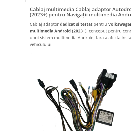
Rame adaptoare Daihatsu
Cablaj multimedia Cablaj adaptor Autod
(2023+) pentru Navigații multimedia Andr
Rame adaptoare Mazda
Cablaj adaptor
dedicat si testat
pentru
Volkswagen
multimedia Android (2023+)
, conceput pentru cone
Rame adaptoare Kia
unui sistem multimedia Android, fara a afecta instal
vehiculului.
Rame adaptoare Alfa Romeo
Rame adaptoare Nissan
Rame adaptoare Fiat
Rame adaptoare Hyundai
Rame adaptoare Chevrolet
Rame adaptoare Mitsubishi
Rame adaptoare Jeep