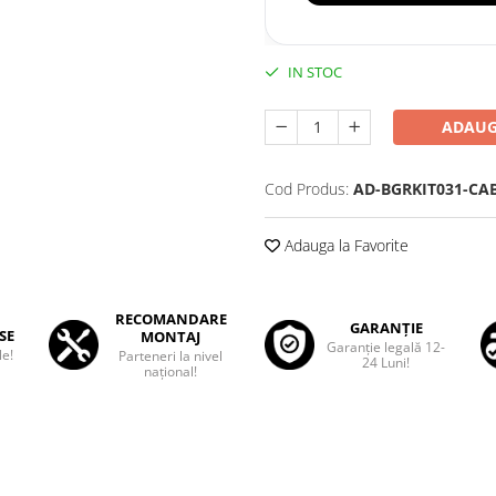
IN STOC
ADAUG
Cod Produs:
AD-BGRKIT031-CA
Adauga la Favorite
RECOMANDARE
GARANȚIE
SE
MONTAJ
Garanţie legală 12-
le!
Parteneri la nivel
24 Luni!
național!