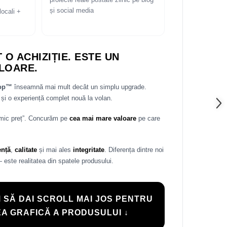
proiecte reale postate zilnic pe blog
și social media
locali +
 O ACHIZIȚIE. ESTE UN
LOARE.
rop™
înseamnă mai mult decât un simplu upgrade.
și o experiență complet nouă la volan.
 mic preț”. Concurăm pe
cea mai mare valoare
pe care
ență
,
calitate
și mai ales
integritate
. Diferența dintre noi
— este realitatea din spatele produsului.
 SĂ DAI SCROLL MAI JOS PENTRU
A GRAFICĂ A PRODUSULUI ↓