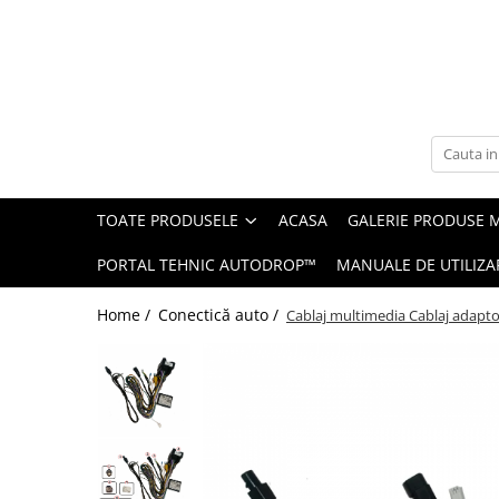
Toate Produsele
Navigații auto dedicate
Navigatii Dedicate
TOATE PRODUSELE
ACASA
GALERIE PRODUSE 
BMW
PORTAL TEHNIC AUTODROP™
MANUALE DE UTILIZA
Volkswagen
Home /
Conectică auto /
Cablaj multimedia Cablaj adapt
Audi
Mercedes Benz
Ford
Skoda