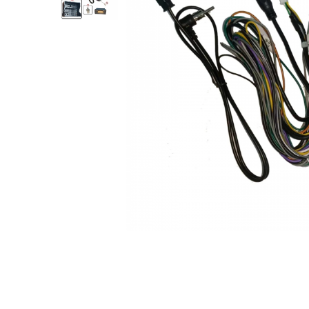
Opel
Dacia
Peugeot
Hyundai
Toyota
Seat
Kia
Chevrolet
Suzuki
Renault