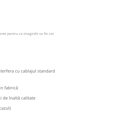
nte pentru ca imaginile sa fie cat
nterfera cu cablajul standard
in fabrică
 de înaltă calitate
cazul)