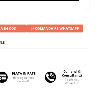
A IN COS
COMANDA PE WHATSAPP
BLE
Comenzi &
PLATA IN RATE
Consultanță
Rate egale fără
Telefonic /
dobândă!
WhatsAPP