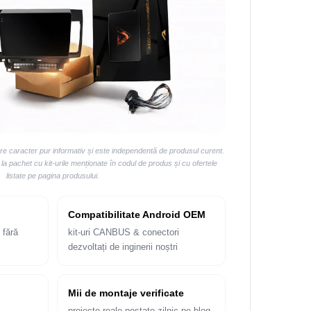
are caracter pur informativ și este independentă de produsul curent.
 pachet cu kit-urile menționate în codul de produs și cu ofertele
listate pe pagina produsului.
Compatibilitate Android OEM
 fără
kit-uri CANBUS & conectori
dezvoltați de inginerii noștri
Mii de montaje verificate