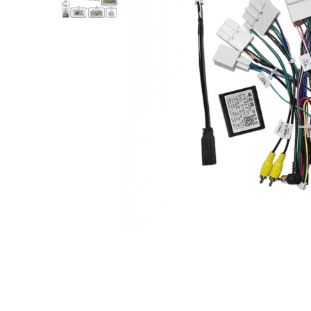
Opel
Dacia
Peugeot
Hyundai
Toyota
Seat
Kia
Chevrolet
Suzuki
Renault