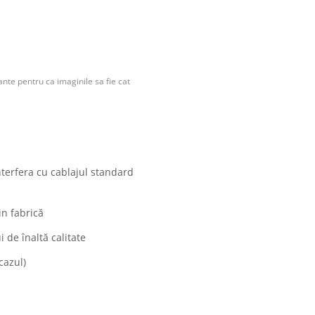
nte pentru ca imaginile sa fie cat
nterfera cu cablajul standard
in fabrică
 de înaltă calitate
cazul)