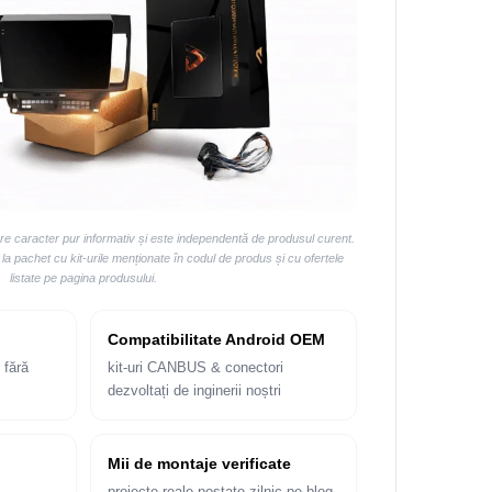
are caracter pur informativ și este independentă de produsul curent.
 pachet cu kit-urile menționate în codul de produs și cu ofertele
listate pe pagina produsului.
Compatibilitate Android OEM
 fără
kit-uri CANBUS & conectori
dezvoltați de inginerii noștri
Mii de montaje verificate