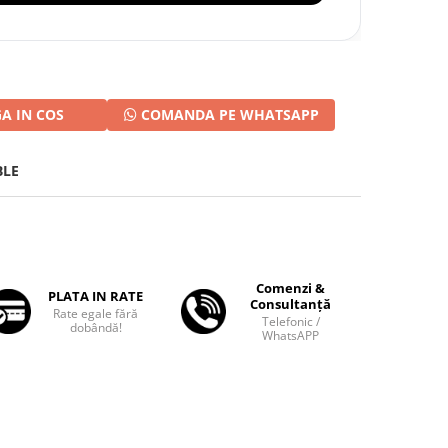
A IN COS
COMANDA PE WHATSAPP
BLE
Comenzi &
PLATA IN RATE
Consultanță
Rate egale fără
Telefonic /
dobândă!
WhatsAPP