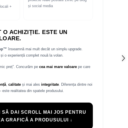
proiecte reale postate zilnic pe blog
și social media
locali +
 O ACHIZIȚIE. ESTE UN
LOARE.
rop™
înseamnă mai mult decât un simplu upgrade.
și o experiență complet nouă la volan.
 mic preț”. Concurăm pe
cea mai mare valoare
pe care
ență
,
calitate
și mai ales
integritate
. Diferența dintre noi
— este realitatea din spatele produsului.
 SĂ DAI SCROLL MAI JOS PENTRU
A GRAFICĂ A PRODUSULUI ↓