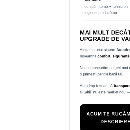
echipă internă + tehnicieni 
inginerii producători
MAI MULT DECÂT
UPGRADE DE VA
Alegerea unui sistem
Autod
Înseamnă
confort
,
siguranță
Noi nu concurăm pe „cel mai
o primești pentru banii tăi.
Autodrop înseamnă
transpar
și „alții” nu este marketingul 
ACUM TE RUGĂM
DESCRIERE