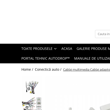
Toate Produsele
Navigații auto dedicate
Navigatii Dedicate
TOATE PRODUSELE
ACASA
GALERIE PRODUSE 
BMW
PORTAL TEHNIC AUTODROP™
MANUALE DE UTILIZA
Volkswagen
Home /
Conectică auto /
Cablaj multimedia Cablaj adapto
Audi
Mercedes Benz
Ford
Skoda