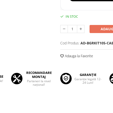
IN STOC
ADAUG
Cod Produs:
AD-BGRKIT105-CA
Adauga la Favorite
RECOMANDARE
GARANȚIE
SE
MONTAJ
Garanţie legală 12-
le!
Parteneri la nivel
24 Luni!
național!