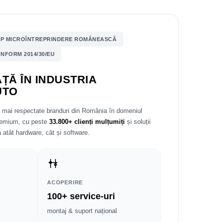
P MICROÎNTREPRINDERE ROMÂNEASCĂ
NFORM 2014/30/EU
ȚĂ ÎN INDUSTRIA
UTO
e mai respectate branduri din România în domeniul
premium, cu peste
33.800+ clienți mulțumiți
și soluții
 atât hardware, cât și software.
ACOPERIRE
100+ service-uri
montaj & suport național