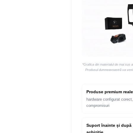
*Grafica din materialul de mai sus 
Produsul dumneavoastră va veni la
Produse premium reale
hardware configurat corect,
compromisuri
Suport înainte și după
achiziție