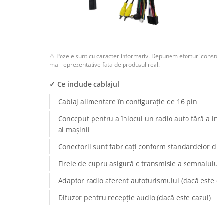
Rame adaptoare Dodge
Rame adaptoare Chrysler
⚠ Pozele sunt cu caracter informativ. Depunem eforturi consta
Rame adaptoare Isuzu
mai reprezentative fata de produsul real.
Rame adaptoare Subaru
✓ Ce include cablajul
Cablaj alimentare în configurație de 16 pin
Rame adaptoare Iveco
Conceput pentru a înlocui un radio auto fără a i
Rame adaptoare Smart
al mașinii
Conectorii sunt fabricați conform standardelor d
Rame adaptoare Land Rover
Firele de cupru asigură o transmisie a semnalului
Rame adaptoare Ssangyong
Adaptor radio aferent autoturismului (dacă este 
Rame adaptoare Hummer
Difuzor pentru recepție audio (dacă este cazul)
Camere marșarier auto