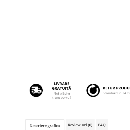
Rame adaptoare Dacia
Rame adaptoare Audi
Rame adaptoare BMW
Rame adaptoare Seat
Rame adaptoare Renault
Rame adaptoare Volvo
Rame adaptoare Honda
LIVRARE
RETUR PRODU
GRATUITĂ
Standard in 14 zi
Noi plătim
Rame Adaptoare Porsche
transportul!
Rame adaptoare Peugeot
Rame adaptoare Citroen
Review-uri
(0)
FAQ
Descriere grafica