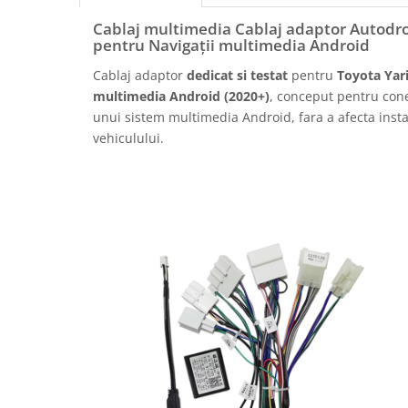
Rame adaptoare Daihatsu
Cablaj multimedia Cablaj adaptor Autodro
pentru Navigații multimedia Android
Rame adaptoare Mazda
Cablaj adaptor
dedicat si testat
pentru
Toyota Yari
multimedia Android (2020+)
, conceput pentru cone
Rame adaptoare Kia
unui sistem multimedia Android, fara a afecta instal
vehiculului.
Rame adaptoare Alfa Romeo
Rame adaptoare Nissan
Rame adaptoare Fiat
Rame adaptoare Hyundai
Rame adaptoare Chevrolet
Rame adaptoare Mitsubishi
Rame adaptoare Jeep