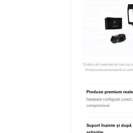
*Grafica din materialul de mai sus 
Produsul dumneavoastră va veni la
Produse premium reale
hardware configurat corect,
compromisuri
Suport înainte și după
achiziție