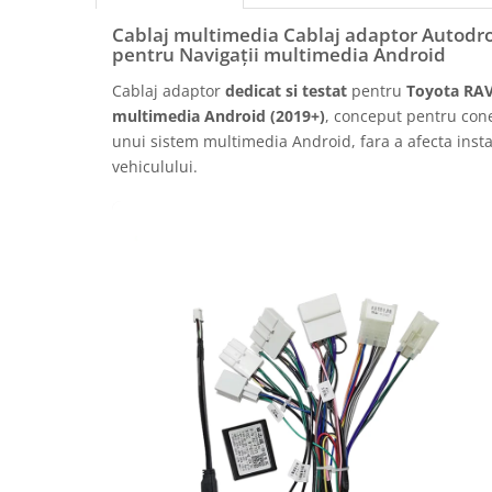
Rame adaptoare Daihatsu
Cablaj multimedia Cablaj adaptor Autodr
pentru Navigații multimedia Android
Rame adaptoare Mazda
Cablaj adaptor
dedicat si testat
pentru
Toyota RAV
multimedia Android (2019+)
, conceput pentru cone
Rame adaptoare Kia
unui sistem multimedia Android, fara a afecta instal
vehiculului.
Rame adaptoare Alfa Romeo
Rame adaptoare Nissan
Rame adaptoare Fiat
Rame adaptoare Hyundai
Rame adaptoare Chevrolet
Rame adaptoare Mitsubishi
Rame adaptoare Jeep