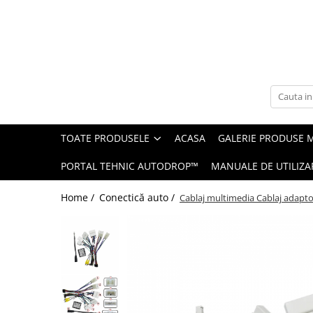
Toate Produsele
Navigații auto dedicate
Navigatii Dedicate
TOATE PRODUSELE
ACASA
GALERIE PRODUSE 
BMW
PORTAL TEHNIC AUTODROP™
MANUALE DE UTILIZA
Volkswagen
Home /
Conectică auto /
Cablaj multimedia Cablaj adapt
Audi
Mercedes Benz
Ford
Skoda