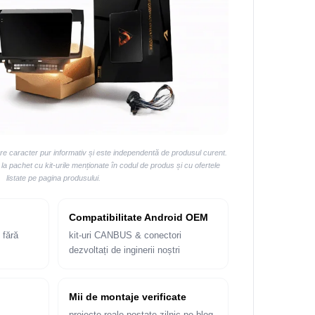
are caracter pur informativ și este independentă de produsul curent.
 pachet cu kit-urile menționate în codul de produs și cu ofertele
listate pe pagina produsului.
Compatibilitate Android OEM
 fără
kit-uri CANBUS & conectori
dezvoltați de inginerii noștri
Mii de montaje verificate