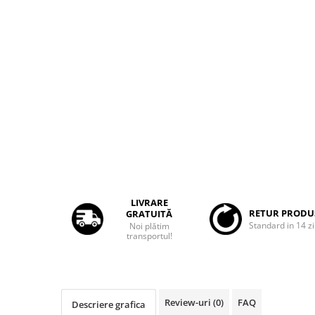
Rame adaptoare Dacia
Rame adaptoare Audi
Rame adaptoare BMW
Rame adaptoare Seat
Rame adaptoare Renault
Rame adaptoare Volvo
Rame adaptoare Honda
LIVRARE
RETUR PRODU
GRATUITĂ
Standard in 14 zi
Noi plătim
Rame Adaptoare Porsche
transportul!
Rame adaptoare Peugeot
Rame adaptoare Citroen
Review-uri
(0)
FAQ
Descriere grafica