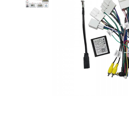
Opel
Dacia
Peugeot
Hyundai
Toyota
Seat
Kia
Chevrolet
Suzuki
Renault