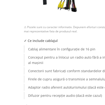
Rame adaptoare Dodge
Rame adaptoare Chrysler
⚠ Pozele sunt cu caracter informativ. Depunem eforturi consta
Rame adaptoare Isuzu
mai reprezentative fata de produsul real.
Rame adaptoare Subaru
✓ Ce include cablajul
Cablaj alimentare în configurație de 16 pin
Rame adaptoare Iveco
Conceput pentru a înlocui un radio auto fără a i
Rame adaptoare Smart
al mașinii
Conectorii sunt fabricați conform standardelor d
Rame adaptoare Land Rover
Firele de cupru asigură o transmisie a semnalului
Rame adaptoare Ssangyong
Adaptor radio aferent autoturismului (dacă este 
Rame adaptoare Hummer
Difuzor pentru recepție audio (dacă este cazul)
Camere marșarier auto