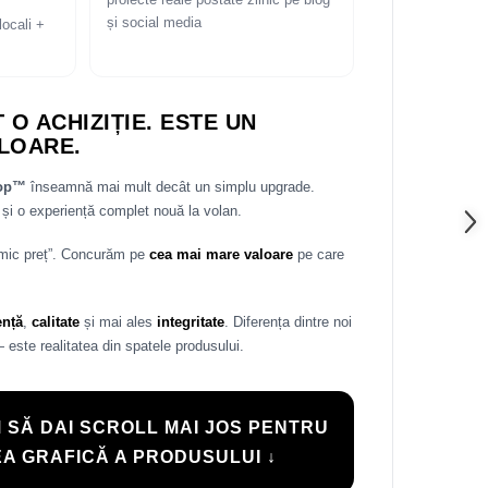
proiecte reale postate zilnic pe blog
și social media
locali +
 O ACHIZIȚIE. ESTE UN
LOARE.
rop™
înseamnă mai mult decât un simplu upgrade.
și o experiență complet nouă la volan.
 mic preț”. Concurăm pe
cea mai mare valoare
pe care
ență
,
calitate
și mai ales
integritate
. Diferența dintre noi
— este realitatea din spatele produsului.
 SĂ DAI SCROLL MAI JOS PENTRU
A GRAFICĂ A PRODUSULUI ↓