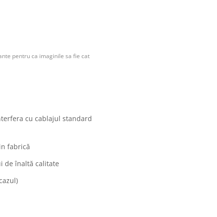
nte pentru ca imaginile sa fie cat
nterfera cu cablajul standard
in fabrică
 de înaltă calitate
cazul)