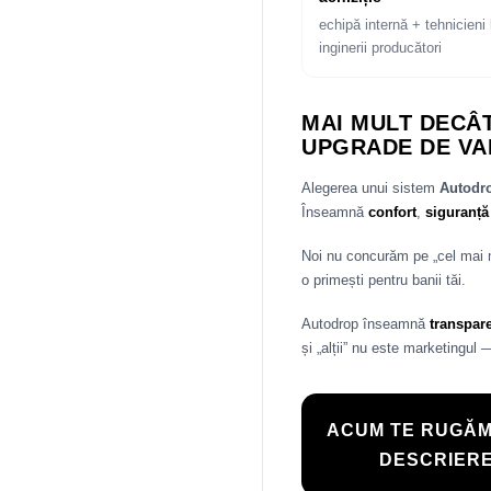
echipă internă + tehnicieni 
inginerii producători
MAI MULT DECÂT
UPGRADE DE VA
Alegerea unui sistem
Autod
Înseamnă
confort
,
siguranță
Noi nu concurăm pe „cel mai
o primești pentru banii tăi.
Autodrop înseamnă
transpar
și „alții” nu este marketingul 
ACUM TE RUGĂM
DESCRIERE