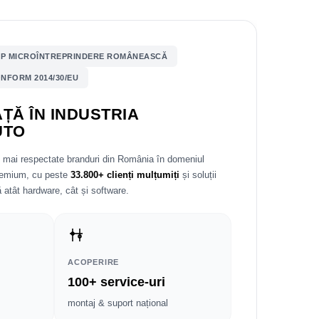
P MICROÎNTREPRINDERE ROMÂNEASCĂ
NFORM 2014/30/EU
ȚĂ ÎN INDUSTRIA
UTO
e mai respectate branduri din România în domeniul
premium, cu peste
33.800+ clienți mulțumiți
și soluții
 atât hardware, cât și software.
ACOPERIRE
100+ service-uri
montaj & suport național