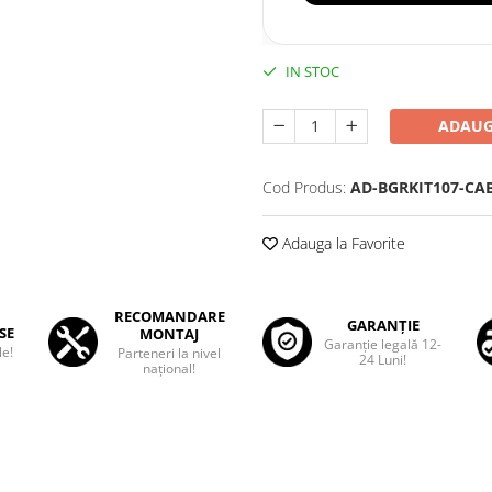
IN STOC
ADAUG
Cod Produs:
AD-BGRKIT107-CA
Adauga la Favorite
RECOMANDARE
GARANȚIE
SE
MONTAJ
Garanţie legală 12-
le!
Parteneri la nivel
24 Luni!
național!