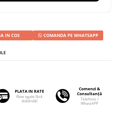
A IN COS
COMANDA PE WHATSAPP
BLE
Comenzi &
PLATA IN RATE
Consultanță
Rate egale fără
Telefonic /
dobândă!
WhatsAPP