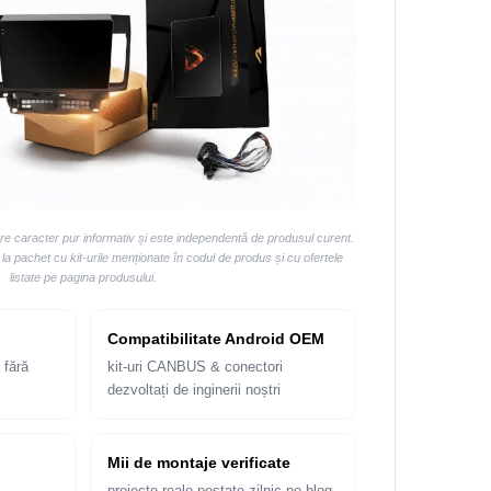
are caracter pur informativ și este independentă de produsul curent.
 pachet cu kit-urile menționate în codul de produs și cu ofertele
listate pe pagina produsului.
Compatibilitate Android OEM
 fără
kit-uri CANBUS & conectori
dezvoltați de inginerii noștri
Mii de montaje verificate