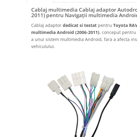
Rame adaptoare Daihatsu
Cablaj multimedia Cablaj adaptor Autodr
2011) pentru Navigații multimedia Androi
Rame adaptoare Mazda
Cablaj adaptor
dedicat si testat
pentru
Toyota RAV
multimedia Android (2006-2011)
, conceput pentru 
Rame adaptoare Kia
a unui sistem multimedia Android, fara a afecta inst
vehiculului.
Rame adaptoare Alfa Romeo
Rame adaptoare Nissan
Rame adaptoare Fiat
Rame adaptoare Hyundai
Rame adaptoare Chevrolet
Rame adaptoare Mitsubishi
Rame adaptoare Jeep