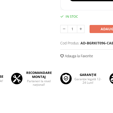
IN STOC
ADAUG
Cod Produs:
AD-BGRKIT096-CA
Adauga la Favorite
RECOMANDARE
GARANȚIE
SE
MONTAJ
Garanţie legală 12-
le!
Parteneri la nivel
24 Luni!
național!