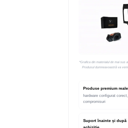
*Grafica din materialul de mai sus 
Produsul dumneavoastră va veni la
Produse premium reale
hardware configurat corect,
compromisuri
Suport înainte și după
achiziție