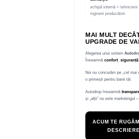
echipă internă + tehnicieni 
inginerii producători
MAI MULT DECÂT
UPGRADE DE VA
Alegerea unui sistem
Autod
Înseamnă
confort
,
siguranță
Noi nu concurăm pe „cel mai
o primești pentru banii tăi.
Autodrop înseamnă
transpar
și „alții” nu este marketingul 
ACUM TE RUGĂM
DESCRIERE