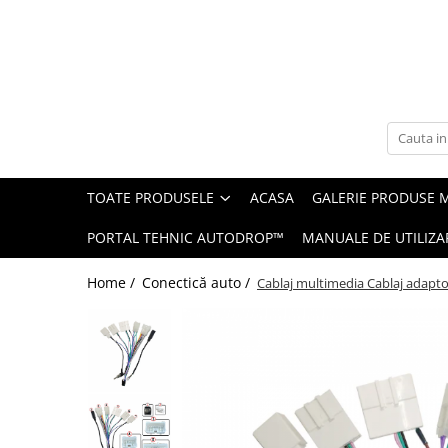
Toate Produsele
Navigații auto dedicate
Navigatii Dedicate
TOATE PRODUSELE
ACASA
GALERIE PRODUSE 
BMW
PORTAL TEHNIC AUTODROP™
MANUALE DE UTILIZA
Volkswagen
Home /
Conectică auto /
Cablaj multimedia Cablaj adapt
Audi
Mercedes Benz
Ford
Skoda