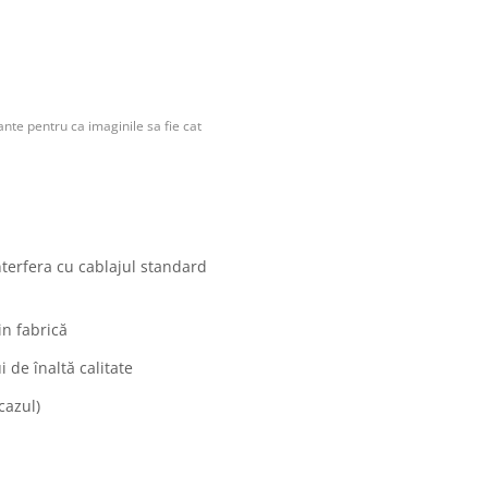
nte pentru ca imaginile sa fie cat
nterfera cu cablajul standard
in fabrică
 de înaltă calitate
cazul)