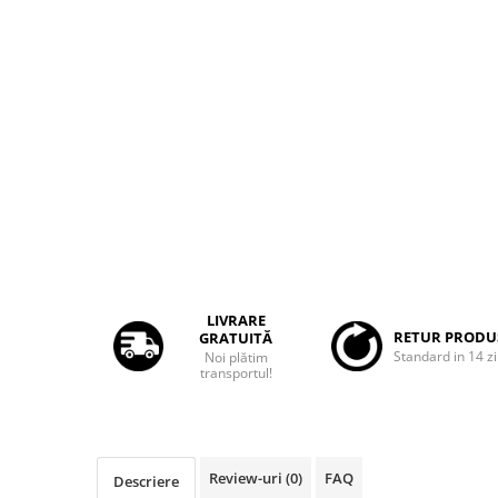
Rame adaptoare Dacia
Rame adaptoare Audi
Rame adaptoare BMW
Rame adaptoare Seat
Rame adaptoare Renault
Rame adaptoare Volvo
Rame adaptoare Honda
LIVRARE
RETUR PRODU
GRATUITĂ
Standard in 14 zi
Noi plătim
Rame Adaptoare Porsche
transportul!
Rame adaptoare Peugeot
Rame adaptoare Citroen
Review-uri
(0)
FAQ
Descriere