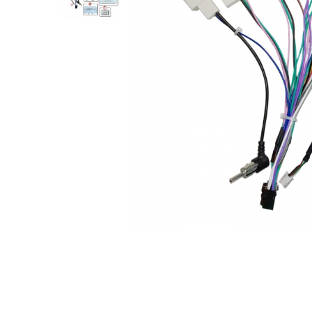
Opel
Dacia
Peugeot
Hyundai
Toyota
Seat
Kia
Chevrolet
Suzuki
Renault