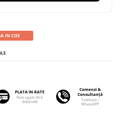
A IN COS
BLE
Comenzi &
PLATA IN RATE
Consultanță
Rate egale fără
Telefonic /
dobândă!
WhatsAPP