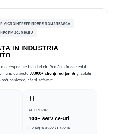
P MICROÎNTREPRINDERE ROMÂNEASCĂ
NFORM 2014/30/EU
ȚĂ ÎN INDUSTRIA
UTO
e mai respectate branduri din România în domeniul
premium, cu peste
33.800+ clienți mulțumiți
și soluții
 atât hardware, cât și software.
ACOPERIRE
100+ service-uri
montaj & suport național