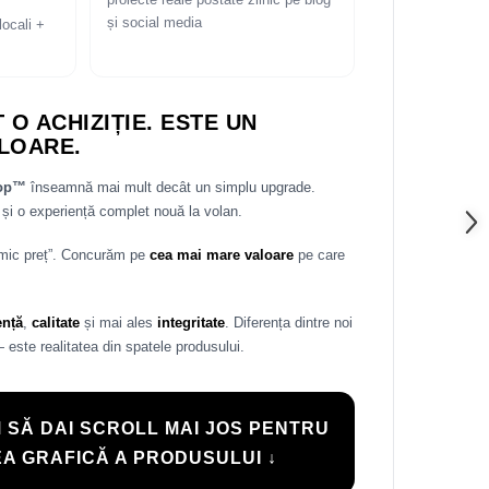
proiecte reale postate zilnic pe blog
și social media
locali +
 O ACHIZIȚIE. ESTE UN
LOARE.
rop™
înseamnă mai mult decât un simplu upgrade.
și o experiență complet nouă la volan.
 mic preț”. Concurăm pe
cea mai mare valoare
pe care
ență
,
calitate
și mai ales
integritate
. Diferența dintre noi
— este realitatea din spatele produsului.
 SĂ DAI SCROLL MAI JOS PENTRU
A GRAFICĂ A PRODUSULUI ↓