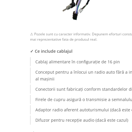
Rame adaptoare Dodge
Rame adaptoare Chrysler
⚠ Pozele sunt cu caracter informativ. Depunem eforturi consta
Rame adaptoare Isuzu
mai reprezentative fata de produsul real.
Rame adaptoare Subaru
✓ Ce include cablajul
Cablaj alimentare în configurație de 16 pin
Rame adaptoare Iveco
Conceput pentru a înlocui un radio auto fără a i
Rame adaptoare Smart
al mașinii
Conectorii sunt fabricați conform standardelor d
Rame adaptoare Land Rover
Firele de cupru asigură o transmisie a semnalului
Rame adaptoare Ssangyong
Adaptor radio aferent autoturismului (dacă este 
Rame adaptoare Hummer
Difuzor pentru recepție audio (dacă este cazul)
Camere marșarier auto