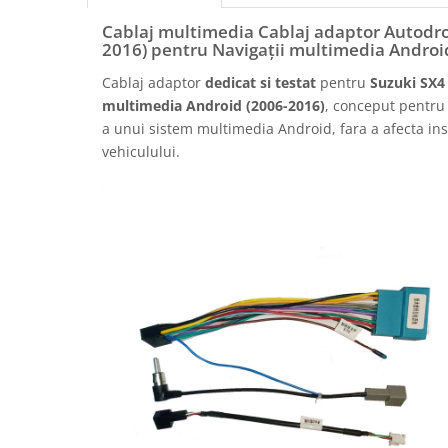
Rame adaptoare Daihatsu
Cablaj multimedia Cablaj adaptor Autodro
2016) pentru Navigații multimedia Androi
Rame adaptoare Mazda
Cablaj adaptor
dedicat si testat
pentru
Suzuki SX4 
multimedia Android (2006-2016)
, conceput pentru 
Rame adaptoare Kia
a unui sistem multimedia Android, fara a afecta inst
vehiculului.
Rame adaptoare Alfa Romeo
Rame adaptoare Nissan
Rame adaptoare Fiat
Rame adaptoare Hyundai
Rame adaptoare Chevrolet
Rame adaptoare Mitsubishi
Rame adaptoare Jeep