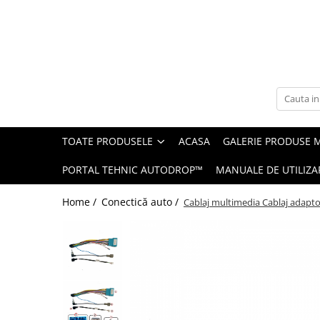
Toate Produsele
Navigații auto dedicate
Navigatii Dedicate
TOATE PRODUSELE
ACASA
GALERIE PRODUSE 
BMW
PORTAL TEHNIC AUTODROP™
MANUALE DE UTILIZA
Volkswagen
Home /
Conectică auto /
Cablaj multimedia Cablaj adapt
Audi
Mercedes Benz
Ford
Skoda