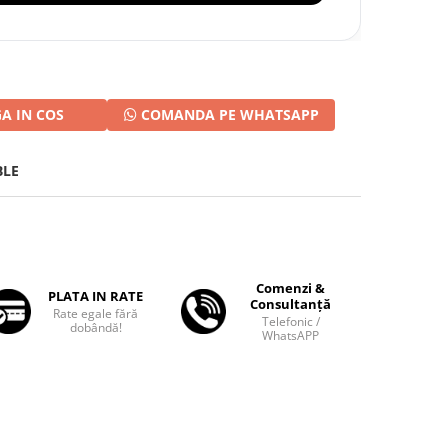
A IN COS
COMANDA PE WHATSAPP
BLE
Comenzi &
PLATA IN RATE
Consultanță
Rate egale fără
Telefonic /
dobândă!
WhatsAPP