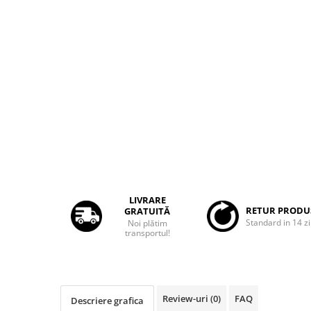
Rame adaptoare Dacia
Rame adaptoare Audi
Rame adaptoare BMW
Rame adaptoare Seat
Rame adaptoare Renault
Rame adaptoare Volvo
Rame adaptoare Honda
LIVRARE
RETUR PRODU
GRATUITĂ
Standard in 14 zi
Noi plătim
Rame Adaptoare Porsche
transportul!
Rame adaptoare Peugeot
Rame adaptoare Citroen
Review-uri
(0)
FAQ
Descriere grafica