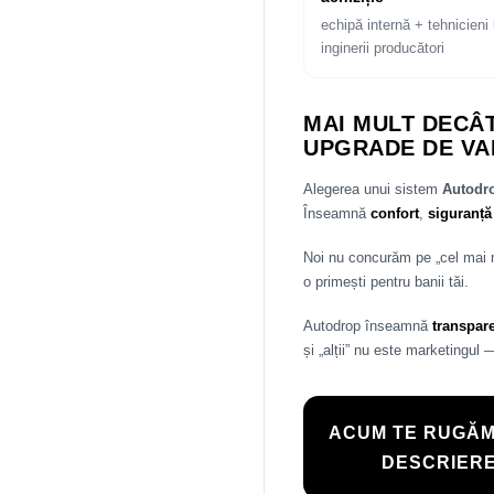
echipă internă + tehnicieni 
inginerii producători
MAI MULT DECÂT
UPGRADE DE VA
Alegerea unui sistem
Autod
Înseamnă
confort
,
siguranță
Noi nu concurăm pe „cel mai
o primești pentru banii tăi.
Autodrop înseamnă
transpar
și „alții” nu este marketingul 
ACUM TE RUGĂM
DESCRIERE