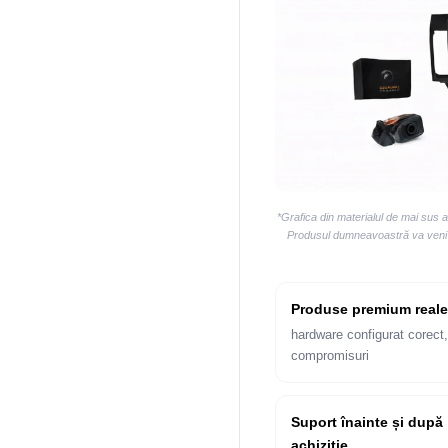
*Grafica din materialul de mai sus 
Produsul dumneavoastră va veni la
Produse premium reale
hardware configurat corect,
compromisuri
Suport înainte și după
achiziție