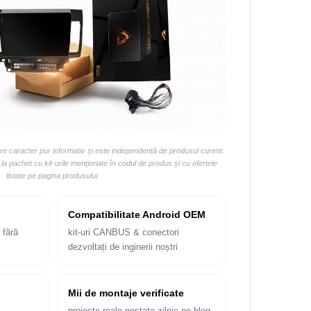
are caracter pur informativ și este independentă de produsul curent.
 pachet cu kit-urile menționate în codul de produs și cu ofertele
listate pe pagina produsului.
Compatibilitate Android OEM
 fără
kit-uri CANBUS & conectori
dezvoltați de inginerii noștri
Mii de montaje verificate