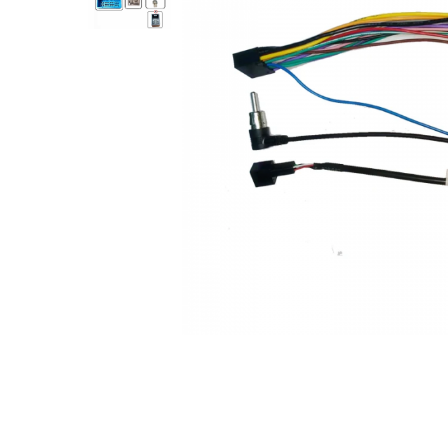
Opel
Dacia
Peugeot
Hyundai
Toyota
Seat
Kia
Chevrolet
Suzuki
Renault