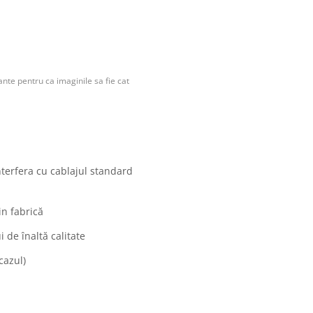
nte pentru ca imaginile sa fie cat
nterfera cu cablajul standard
in fabrică
 de înaltă calitate
cazul)