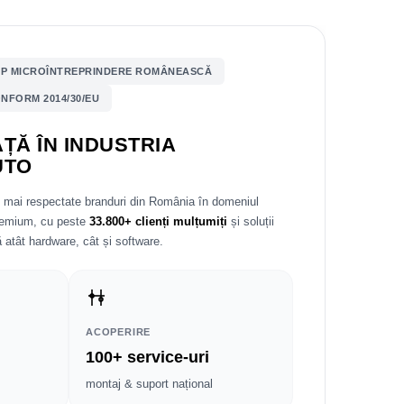
P MICROÎNTREPRINDERE ROMÂNEASCĂ
NFORM 2014/30/EU
ȚĂ ÎN INDUSTRIA
UTO
e mai respectate branduri din România în domeniul
premium, cu peste
33.800+ clienți mulțumiți
și soluții
 atât hardware, cât și software.
ACOPERIRE
100+ service-uri
montaj & suport național