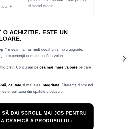
proiecte reale postate zilnic pe blog
și social media
locali +
 O ACHIZIȚIE. ESTE UN
LOARE.
rop™
înseamnă mai mult decât un simplu upgrade.
și o experiență complet nouă la volan.
 mic preț”. Concurăm pe
cea mai mare valoare
pe care
ență
,
calitate
și mai ales
integritate
. Diferența dintre noi
— este realitatea din spatele produsului.
 SĂ DAI SCROLL MAI JOS PENTRU
A GRAFICĂ A PRODUSULUI ↓