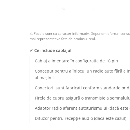
Rame adaptoare Dodge
Rame adaptoare Chrysler
⚠ Pozele sunt cu caracter informativ. Depunem eforturi consta
Rame adaptoare Isuzu
mai reprezentative fata de produsul real.
Rame adaptoare Subaru
✓ Ce include cablajul
Cablaj alimentare în configurație de 16 pin
Rame adaptoare Iveco
Conceput pentru a înlocui un radio auto fără a i
Rame adaptoare Smart
al mașinii
Conectorii sunt fabricați conform standardelor d
Rame adaptoare Land Rover
Firele de cupru asigură o transmisie a semnalului
Rame adaptoare Ssangyong
Adaptor radio aferent autoturismului (dacă este 
Rame adaptoare Hummer
Difuzor pentru recepție audio (dacă este cazul)
Camere marșarier auto