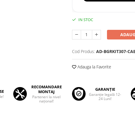
IN STOC
ADAUG
Cod Produs:
AD-BGRKIT307-CA
Adauga la Favorite
RECOMANDARE
GARANȚIE
SE
MONTAJ
Garanţie legală 12-
le!
Parteneri la nivel
24 Luni!
național!