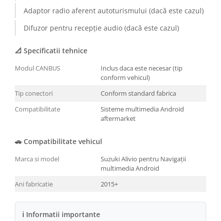
Adaptor radio aferent autoturismului (dacă este cazul)
Conectică BMW
Difuzor pentru recepție audio (dacă este cazul)
Conectică Volkswagen
📐 Specificatii tehnice
Conectică Mercedes Benz
Modul CANBUS
Inclus daca este necesar (tip
conform vehicul)
Conectică Ford
Tip conectori
Conform standard fabrica
Conectică Opel
Compatibilitate
Sisteme multimedia Android
aftermarket
Conectică Skoda
🚗 Compatibilitate vehicul
Conectică Honda
Marca si model
Suzuki Alivio pentru Navigații
multimedia Android
Conectică Chevrolet
Ani fabricatie
2015+
Conectică Suzuki
ℹ Informatii importante
Conectică Renault