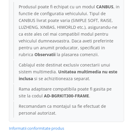
Produsul poate fi echipat cu un modul
CANBUS
, in
Conectică Kia
functie de configuratia vehiculului. Tipul de
CANBUS livrat poate varia (SIMPLE SOFT, RAISE,
Conectică Hyundai
LUZHENG, XINBAS, HIWORLD etc.), asigurandu-ne
ca este ales cel mai compatibil modul pentru
Conectică Mitsubishi
vehiculul dumneavoastra. Daca aveti preferinte
pentru un anumit producator, specificati in
Lumini ambientale
rubrica
Observatii
la plasarea comenzii.
Cablajul este destinat exclusiv conectarii unui
sistem multimedia.
Unitatea multimedia nu este
inclusa
si se achizitioneaza separat.
Rama adaptoare compatibila poate fi gasita pe
site la codul
AD-BGRKIT300-FRAME
.
Recomandam ca montajul sa fie efectuat de
personal autorizat.
Informatii conformitate produs