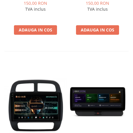
Logan / Sandero pentru
pentru Navigatii
150,00 RON
150,00 RON
Navigatii multimedia
multimedia Android
TVA inclus
TVA inclus
Android
ADAUGA IN COS
ADAUGA IN COS