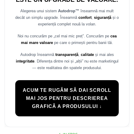
Rame adaptoare Daihatsu
Alegerea unui sistem
Autodrop™
înseamnă mai mult
decât un simplu upgrade. Înseamnă
confort
,
siguranță
și o
Rame adaptoare Mazda
experiență complet nouă la volan.
Rame adaptoare Kia
Noi nu concurăm pe „cel mai mic preț”. Concurăm pe
cea
mai mare valoare
pe care o primești pentru banii tăi.
Rame adaptoare Alfa Romeo
Autodrop înseamnă
transparență
,
calitate
și mai ales
Rame adaptoare Nissan
integritate
. Diferența dintre noi și „alții” nu este marketingul
— este realitatea din spatele produsului.
Rame adaptoare Fiat
Rame adaptoare Hyundai
ACUM TE RUGĂM SĂ DAI SCROLL
MAI JOS PENTRU DESCRIEREA
Rame adaptoare Chevrolet
GRAFICĂ A PRODUSULUI ↓
Rame adaptoare Mitsubishi
Rame adaptoare Jeep