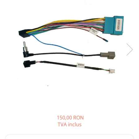
Opel
Dacia
Peugeot
Hyundai
Toyota
Seat
Kia
Chevrolet
150,00 RON
TVA inclus
Suzuki
Renault