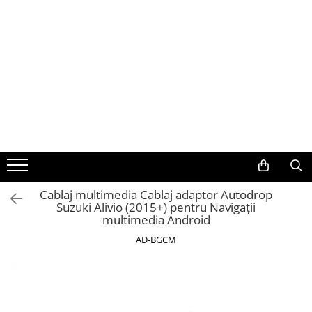
Toate Produsele
Navigații auto dedicate
Navigatii Dedicate
BMW
Volkswagen
Cablaj multimedia Cablaj adaptor Autodrop
Suzuki Alivio (2015+) pentru Navigații
Audi
multimedia Android
Mercedes Benz
AD-BGCM
Ford
Skoda