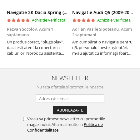
Navigatie 2K Dacia Spring (2021- Prezent), Android, S-Quadcore / 4GB RAM + 64GB ROM, 9.5 Inch - AD-BGS90042K+AD-BGRKIT366V4s
Navigatie Audi Q5 (2009-2017), Linux OS & OEM, MMI 3G, CarPlay & Android Auto Wireless, MirrorLink, Camera AHD, 12.3 Inch - AD-BGAALNXH+AD-BGRKITQ5002
Achizitie verificata
Achizitie verificata
Razvan Socolov,
Acum 1
Adrian Vasile Sipoteanu,
Acum
E
saptamana
2 saptamani
P
Un produs corect, "plug&play",
Am cumpărat o navigație pentru
d
daca esti atent la conectarea
q5, personalul peste așteptări,
f
cablurilor. Noroc cu asistenta
m-au ajutat cu informații foarte
Autodrop, care a fost foarte
prompt deși i-am deranjat în
prietenoasa si dispusa sa ajute.
repetate rânduri. Foarte
M-a indrumat pas cu pas si mi-a
serviabili, livrare rapidă, suport
atras atentia ca nu era conectat
tehnic, totul impecabil, o să revin
NEWSLETTER
cablul de video de la camera
la ei și pentru vi...
OE...
Nu rata ofertele si promotiile noastre
Vreau sa primesc newsletter cu promotiile
magazinului. Afla mai multe in
Politica de
Confidentialitate