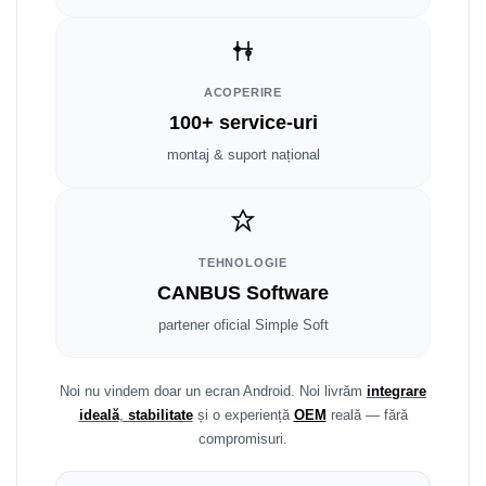
Smart
Fiat
ACOPERIRE
Jeep
100+ service-uri
montaj & suport național
Volvo
Iveco
Porsche
TEHNOLOGIE
CANBUS Software
Ssangyong
partener oficial Simple Soft
Daihatsu
Noi nu vindem doar un ecran Android. Noi livrăm
integrare
Dodge
ideală
,
stabilitate
și o experiență
OEM
reală — fără
compromisuri.
Navigații auto universale