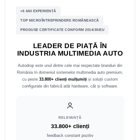
+6 ANI EXPERIENȚĂ
Nissan
TOP MICROÎNTREPRINDERE ROMÂNEASCĂ
Mitsubishi
PRODUSE CERTIFICATE CONFORM 2014/30/EU
Land Rover
LEADER DE PIAȚĂ ÎN
INDUSTRIA MULTIMEDIA AUTO
Mazda
Autodrop este unul dintre cele mai respectate branduri din
Honda
România în domeniul sistemelor multimedia auto premium,
cu peste
33.800+ clienți mulțumiți
și soluții custom
Citroen
configurate din fabrică atât hardware, cât și software.
Isuzu
Chrysler
RELEVANȚĂ
33.800+ clienți
Subaru
feedback constant pozitiv