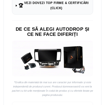
Navigații auto universale
VEZI DOVEZI TOP FIRME & CERTIFICĂRI
🏆
Navigații universale 2DIN
(CLICK)
Navigații universale 1DIN
Rame adaptoare auto
DE CE SĂ ALEGI AUTODROP ȘI
Rame adaptoare auto
CE NE FACE DIFERIȚI
Rame adaptoare Volkswagen
Rame adaptoare Ford
Rame adaptoare M-Benz
Rame adaptoare Opel
*Grafica din materialul de mai sus are caracter pur informativ și este
Rame adaptoare Skoda
independentă de produsul curent. Produsul dumneavoastră va veni la
pachet cu kit-urile menționate în codul de produs și cu ofertele listate pe
pagina produsului.
Rame adaptoare Suzuki