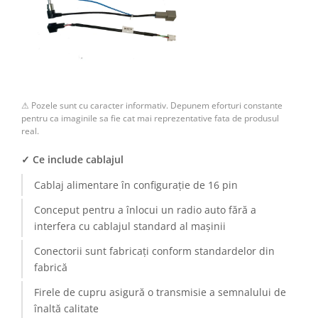
Camere Renault
Camere Fiat
Camere Citroen
⚠ Pozele sunt cu caracter informativ. Depunem eforturi constante
Camere Peugeot
pentru ca imaginile sa fie cat mai reprezentative fata de produsul
real.
Camere Fiat
✓ Ce include cablajul
Camere înregistrare trafic
Cablaj alimentare în configurație de 16 pin
Conceput pentru a înlocui un radio auto fără a
Accesorii multimedia
interfera cu cablajul standard al mașinii
Conectică Auto
Conectorii sunt fabricați conform standardelor din
fabrică
Conectică Auto
Firele de cupru asigură o transmisie a semnalului de
Conectică Audi
înaltă calitate