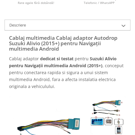
Camere marșarier auto
Rate egale fără dobândă!
Telefonic / WhatsAPP
Camere marșarier universale
Descriere
Camere Skoda
Cablaj multimedia Cablaj adaptor Autodrop
Suzuki Alivio (2015+) pentru Navigații
Camere Volkswagen
multimedia Android
Cablaj adaptor
dedicat si testat
pentru
Suzuki Alivio
Camere Mercedes Benz
pentru Navigații multimedia Android (2015+)
, conceput
pentru conectarea rapida si sigura a unui sistem
Camere Audi
multimedia Android, fara a afecta instalatia electrica
originala a vehiculului.
Camere BMW
Camere Ford
Camere Opel
Camere Iveco