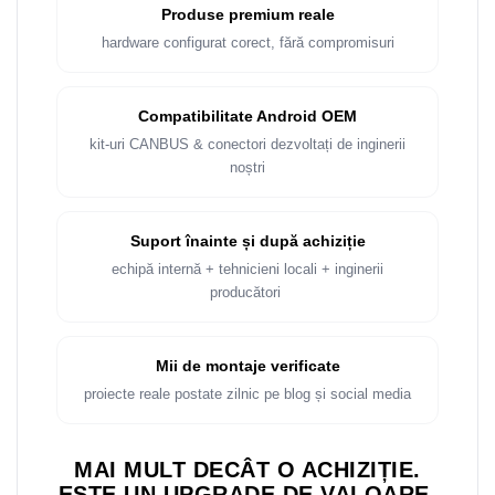
Rame adaptoare Dacia
Produse premium reale
hardware configurat corect, fără compromisuri
Rame adaptoare Audi
Rame adaptoare BMW
Compatibilitate Android OEM
kit-uri CANBUS & conectori dezvoltați de inginerii
Rame adaptoare Seat
noștri
Rame adaptoare Renault
Suport înainte și după achiziție
Rame adaptoare Volvo
echipă internă + tehnicieni locali + inginerii
producători
Rame adaptoare Honda
Rame Adaptoare Porsche
Mii de montaje verificate
proiecte reale postate zilnic pe blog și social media
Rame adaptoare Peugeot
MAI MULT DECÂT O ACHIZIȚIE.
Rame adaptoare Citroen
ESTE UN UPGRADE DE VALOARE.