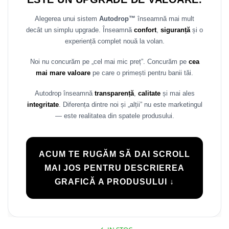
Rame adaptoare Daihatsu
Alegerea unui sistem
Autodrop™
înseamnă mai mult
decât un simplu upgrade. Înseamnă
confort
,
siguranță
și o
Rame adaptoare Mazda
experiență complet nouă la volan.
Rame adaptoare Kia
Noi nu concurăm pe „cel mai mic preț”. Concurăm pe
cea
mai mare valoare
pe care o primești pentru banii tăi.
Rame adaptoare Alfa Romeo
Autodrop înseamnă
transparență
,
calitate
și mai ales
Rame adaptoare Nissan
integritate
. Diferența dintre noi și „alții” nu este marketingul
— este realitatea din spatele produsului.
Rame adaptoare Fiat
Rame adaptoare Hyundai
ACUM TE RUGĂM SĂ DAI SCROLL
MAI JOS PENTRU DESCRIEREA
Rame adaptoare Chevrolet
GRAFICĂ A PRODUSULUI ↓
Rame adaptoare Mitsubishi
Rame adaptoare Jeep