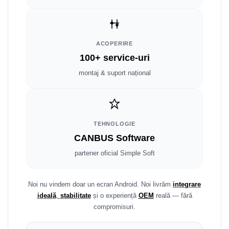
Smart
Fiat
ACOPERIRE
Jeep
100+ service-uri
montaj & suport național
Volvo
Iveco
Porsche
TEHNOLOGIE
CANBUS Software
Ssangyong
partener oficial Simple Soft
Daihatsu
Noi nu vindem doar un ecran Android. Noi livrăm
integrare
Dodge
ideală
,
stabilitate
și o experiență
OEM
reală — fără
compromisuri.
Navigații auto universale