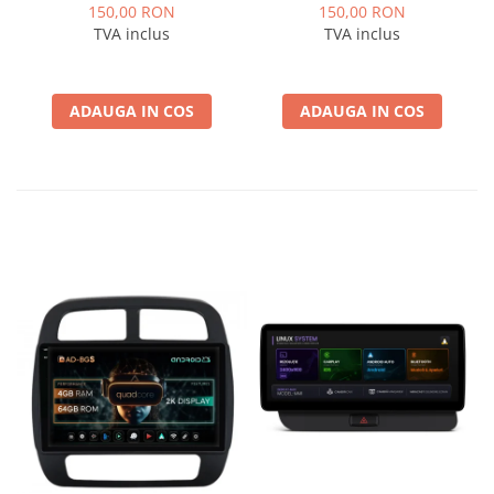
Logan / Sandero pentru
pentru Navigatii
150,00 RON
150,00 RON
Navigatii multimedia
multimedia Android
TVA inclus
TVA inclus
Android
ADAUGA IN COS
ADAUGA IN COS