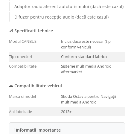
Adaptor radio aferent autoturismului (dacă este cazul)
Conectică BMW
Difuzor pentru recepție audio (dacă este cazul)
Conectică Volkswagen
📐 Specificatii tehnice
Conectică Mercedes Benz
Modul CANBUS
Inclus daca este necesar (tip
conform vehicul)
Conectică Ford
Tip conectori
Conform standard fabrica
Conectică Opel
Compatibilitate
Sisteme multimedia Android
aftermarket
Conectică Skoda
🚗 Compatibilitate vehicul
Conectică Honda
Marca si model
Skoda Octavia pentru Navigații
multimedia Android
Conectică Chevrolet
Ani fabricatie
2013+
Conectică Suzuki
ℹ Informatii importante
Conectică Renault