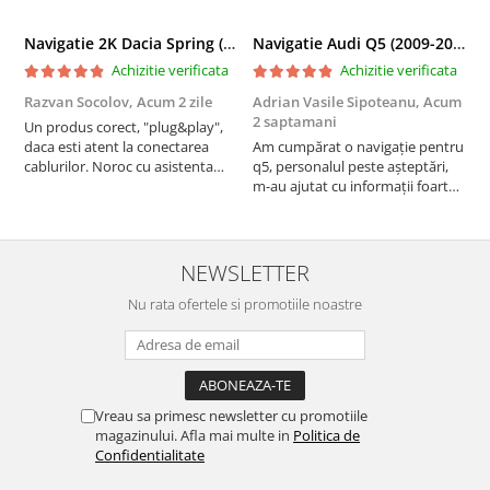
Navigatie 2K Dacia Spring (2021- Prezent), Android, S-Quadcore / 4GB RAM + 64GB ROM, 9.5 Inch - AD-BGS90042K+AD-BGRKIT366V4s
Navigatie Audi Q5 (2009-2017), Linux OS & OEM, MMI 3G, CarPlay & Android Auto Wireless, MirrorLink, Camera AHD, 12.3 Inch - AD-BGAALNXH+AD-BGRKITQ5002
Achizitie verificata
Achizitie verificata
Razvan Socolov,
Acum 2 zile
Adrian Vasile Sipoteanu,
Acum
E
2 saptamani
Un produs corect, "plug&play",
P
daca esti atent la conectarea
Am cumpărat o navigație pentru
d
cablurilor. Noroc cu asistenta
q5, personalul peste așteptări,
f
Autodrop, care a fost foarte
m-au ajutat cu informații foarte
prietenoasa si dispusa sa ajute.
prompt deși i-am deranjat în
M-a indrumat pas cu pas si mi-a
repetate rânduri. Foarte
atras atentia ca nu era conectat
serviabili, livrare rapidă, suport
cablul de video de la camera
tehnic, totul impecabil, o să revin
NEWSLETTER
OE...
la ei și pentru vi...
Nu rata ofertele si promotiile noastre
Vreau sa primesc newsletter cu promotiile
magazinului. Afla mai multe in
Politica de
Confidentialitate