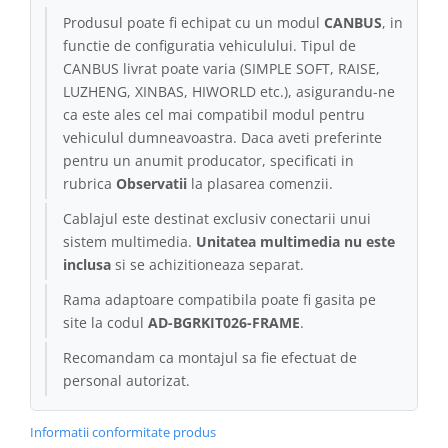
Produsul poate fi echipat cu un modul
CANBUS
, in
Conectică Kia
functie de configuratia vehiculului. Tipul de
CANBUS livrat poate varia (SIMPLE SOFT, RAISE,
Conectică Hyundai
LUZHENG, XINBAS, HIWORLD etc.), asigurandu-ne
ca este ales cel mai compatibil modul pentru
Conectică Mitsubishi
vehiculul dumneavoastra. Daca aveti preferinte
pentru un anumit producator, specificati in
Lumini ambientale
rubrica
Observatii
la plasarea comenzii.
Cablajul este destinat exclusiv conectarii unui
sistem multimedia.
Unitatea multimedia nu este
inclusa
si se achizitioneaza separat.
Rama adaptoare compatibila poate fi gasita pe
site la codul
AD-BGRKIT026-FRAME
.
Recomandam ca montajul sa fie efectuat de
personal autorizat.
Informatii conformitate produs