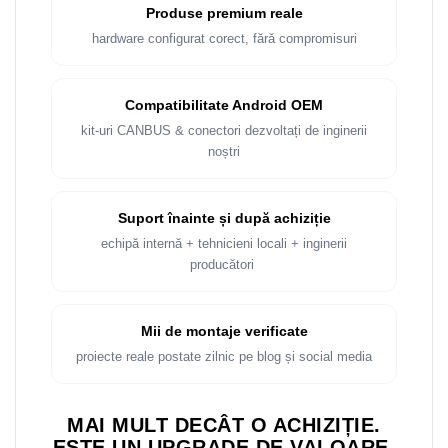
Rame adaptoare Dacia
Produse premium reale
hardware configurat corect, fără compromisuri
Rame adaptoare Audi
Rame adaptoare BMW
Compatibilitate Android OEM
kit-uri CANBUS & conectori dezvoltați de inginerii
Rame adaptoare Seat
noștri
Rame adaptoare Renault
Suport înainte și după achiziție
Rame adaptoare Volvo
echipă internă + tehnicieni locali + inginerii
producători
Rame adaptoare Honda
Rame Adaptoare Porsche
Mii de montaje verificate
proiecte reale postate zilnic pe blog și social media
Rame adaptoare Peugeot
MAI MULT DECÂT O ACHIZIȚIE.
Rame adaptoare Citroen
ESTE UN UPGRADE DE VALOARE.