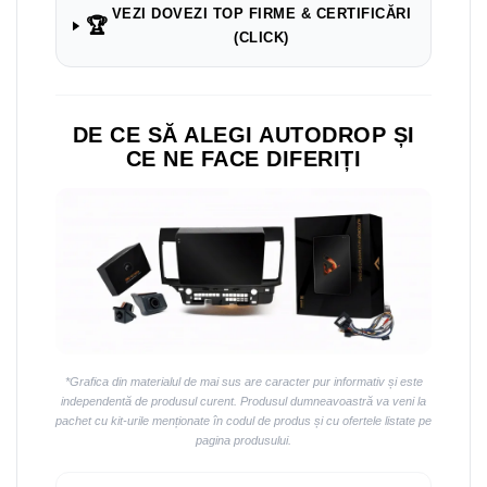
Navigații auto universale
VEZI DOVEZI TOP FIRME & CERTIFICĂRI
🏆
Navigații universale 2DIN
(CLICK)
Navigații universale 1DIN
Rame adaptoare auto
DE CE SĂ ALEGI AUTODROP ȘI
Rame adaptoare auto
CE NE FACE DIFERIȚI
Rame adaptoare Volkswagen
Rame adaptoare Ford
Rame adaptoare M-Benz
Rame adaptoare Opel
*Grafica din materialul de mai sus are caracter pur informativ și este
Rame adaptoare Skoda
independentă de produsul curent. Produsul dumneavoastră va veni la
pachet cu kit-urile menționate în codul de produs și cu ofertele listate pe
pagina produsului.
Rame adaptoare Suzuki