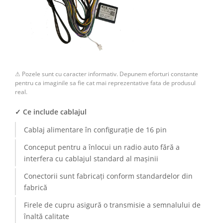
Camere Renault
Camere Fiat
Camere Citroen
⚠ Pozele sunt cu caracter informativ. Depunem eforturi constante
Camere Peugeot
pentru ca imaginile sa fie cat mai reprezentative fata de produsul
real.
Camere Fiat
✓ Ce include cablajul
Camere înregistrare trafic
Cablaj alimentare în configurație de 16 pin
Conceput pentru a înlocui un radio auto fără a
Accesorii multimedia
interfera cu cablajul standard al mașinii
Conectică Auto
Conectorii sunt fabricați conform standardelor din
fabrică
Conectică Auto
Firele de cupru asigură o transmisie a semnalului de
Conectică Audi
înaltă calitate