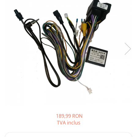
Opel
Dacia
Peugeot
Hyundai
Toyota
Seat
Kia
Chevrolet
189,99 RON
TVA inclus
Suzuki
Renault