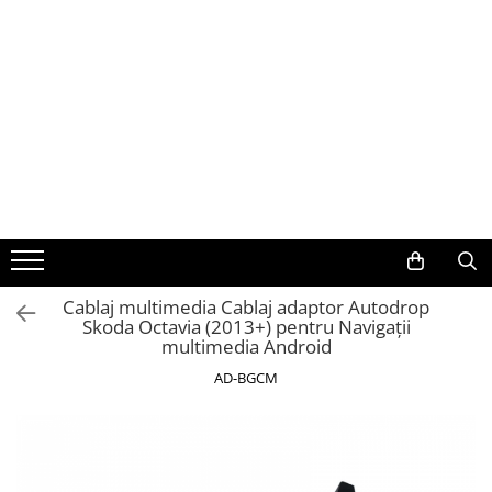
Toate Produsele
Navigații auto dedicate
Navigatii Dedicate
BMW
Volkswagen
Cablaj multimedia Cablaj adaptor Autodrop
Skoda Octavia (2013+) pentru Navigații
Audi
multimedia Android
Mercedes Benz
AD-BGCM
Ford
Skoda