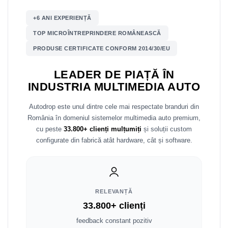
+6 ANI EXPERIENȚĂ
Nissan
TOP MICROÎNTREPRINDERE ROMÂNEASCĂ
Mitsubishi
PRODUSE CERTIFICATE CONFORM 2014/30/EU
Land Rover
LEADER DE PIAȚĂ ÎN
INDUSTRIA MULTIMEDIA AUTO
Mazda
Autodrop este unul dintre cele mai respectate branduri din
Honda
România în domeniul sistemelor multimedia auto premium,
cu peste
33.800+ clienți mulțumiți
și soluții custom
Citroen
configurate din fabrică atât hardware, cât și software.
Isuzu
Chrysler
RELEVANȚĂ
33.800+ clienți
Subaru
feedback constant pozitiv