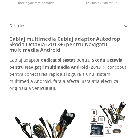
Camere marșarier auto
Rate egale fără dobândă!
Telefonic / WhatsAPP
Camere marșarier universale
Descriere
Camere Skoda
Cablaj multimedia Cablaj adaptor Autodrop
Skoda Octavia (2013+) pentru Navigații
Camere Volkswagen
multimedia Android
Cablaj adaptor
dedicat si testat
pentru
Skoda Octavia
Camere Mercedes Benz
pentru Navigații multimedia Android (2013+)
, conceput
pentru conectarea rapida si sigura a unui sistem
Camere Audi
multimedia Android, fara a afecta instalatia electrica
originala a vehiculului.
Camere BMW
Camere Ford
Camere Opel
Camere Iveco