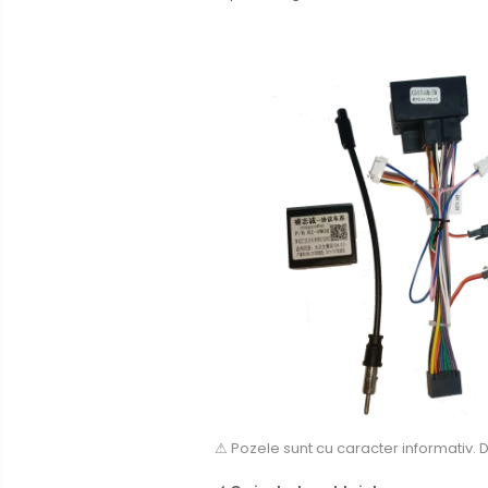
Rame adaptoare Mazda
Rame adaptoare Kia
Rame adaptoare Alfa Romeo
Rame adaptoare Nissan
Rame adaptoare Fiat
Rame adaptoare Hyundai
Rame adaptoare Chevrolet
Rame adaptoare Mitsubishi
Rame adaptoare Jeep
⚠ Pozele sunt cu caracter informativ. 