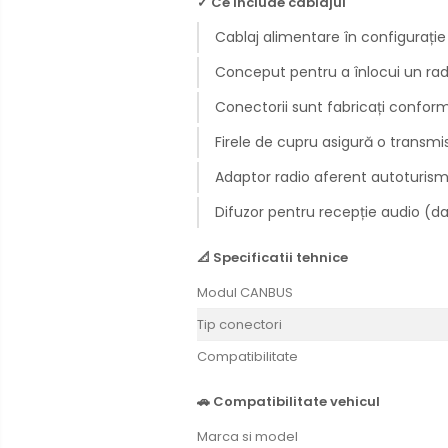
✓ Ce include cablajul
Rame adaptoare Dodge
Cablaj alimentare în configurație
Rame adaptoare Chrysler
Conceput pentru a înlocui un radi
Rame adaptoare Isuzu
Conectorii sunt fabricați conform
Firele de cupru asigură o transmis
Rame adaptoare Subaru
Adaptor radio aferent autoturism
Rame adaptoare Iveco
Difuzor pentru recepție audio (d
Rame adaptoare Smart
📐 Specificatii tehnice
Rame adaptoare Land Rover
Modul CANBUS
Tip conectori
Rame adaptoare Ssangyong
Compatibilitate
Rame adaptoare Hummer
Camere marșarier auto
🚗 Compatibilitate vehicul
Marca si model
Camere marșarier universale