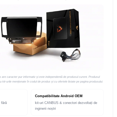
us are caracter pur informativ și este independentă de produsul curent. Produsul
kit-urile menționate în codul de produs și cu ofertele listate pe pagina produsului.
Compatibilitate Android OEM
 fără
kit-uri CANBUS & conectori dezvoltați de
inginerii noștri