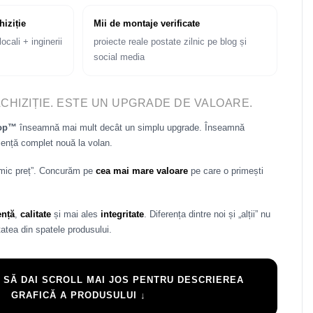
hiziție
Mii de montaje verificate
ocali + inginerii
proiecte reale postate zilnic pe blog și
social media
ACHIZIȚIE. ESTE UN UPGRADE DE VALOARE.
rop™
înseamnă mai mult decât un simplu upgrade. Înseamnă
iență complet nouă la volan.
 mic preț”. Concurăm pe
cea mai mare valoare
pe care o primești
ență
,
calitate
și mai ales
integritate
. Diferența dintre noi și „alții” nu
atea din spatele produsului.
 SĂ DAI SCROLL MAI JOS PENTRU DESCRIEREA
GRAFICĂ A PRODUSULUI ↓