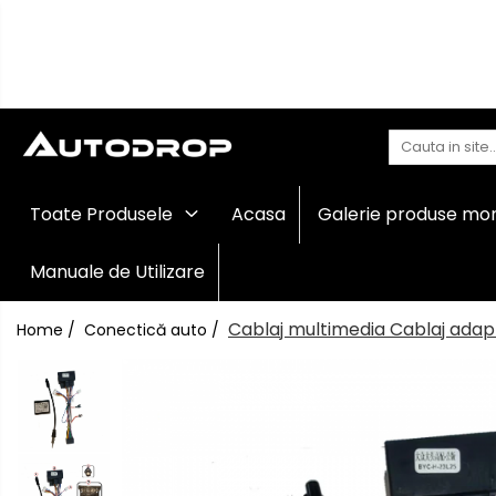
Toate Produsele
Navigații auto dedicate
Navigatii Dedicate
Navigații
Toate Produsele
Acasa
Galerie produse mo
auto
BMW
universale
Rame
Manuale de Utilizare
Volkswagen
adaptoare
auto
Cablaj multimedia Cablaj adap
Home /
Conectică auto /
Audi
Camere
marșarier
Mercedes Benz
auto
Camere
înregistrare
Ford
trafic
Accesorii
Skoda