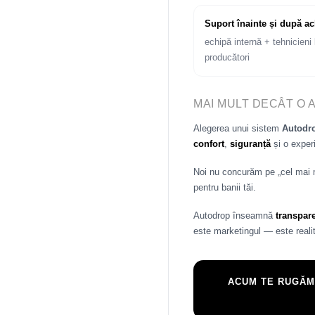
Suport înainte și după ac
echipă internă + tehnicieni l
producători
MAI MULT DECÂT O 
Alegerea unui sistem
Autod
confort
,
siguranță
și o exper
Noi nu concurăm pe „cel mai
pentru banii tăi.
Autodrop înseamnă
transpar
este marketingul — este realit
ACUM TE RUGĂM