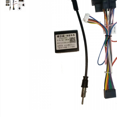
multimedia
Opel
Conectică
Auto
Dacia
Lumini
Peugeot
ambientale
Hyundai
Toyota
Seat
Kia
Chevrolet
Suzuki