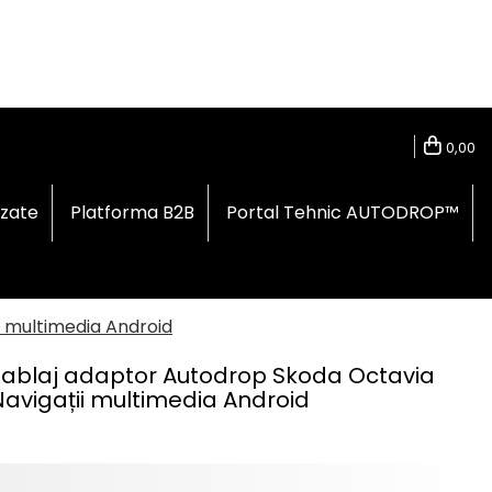
0,00
izate
Platforma B2B
Portal Tehnic AUTODROP™
i multimedia Android
ablaj adaptor Autodrop Skoda Octavia
avigații multimedia Android