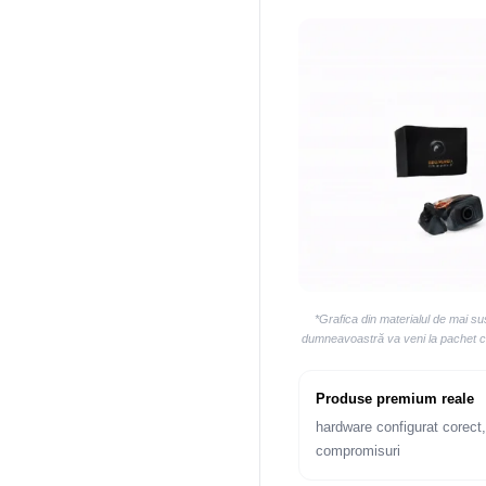
*Grafica din materialul de mai s
dumneavoastră va veni la pachet cu 
Produse premium reale
hardware configurat corect,
compromisuri