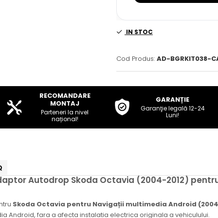
IN STOC
Cod Produs:
AD-BGRKIT038-C
RECOMANDARE
GARANȚIE
MONTAJ
Garanţie legală 12-24
Parteneri la nivel
Luni!
național!
Q
daptor Autodrop Skoda Octavia (2004-2012) pentru
ntru
Skoda Octavia pentru Navigații multimedia Android (2004
a Android, fara a afecta instalatia electrica originala a vehiculului.