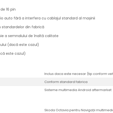
 de 16 pin
o auto fără a interfera cu cablajul standard al mașinii
 standardelor din fabrică
ie a semnalului de înaltă calitate
ului (dacă este cazul)
acă este cazul)
Inclus daca este necesar (tip conform veh
Conform standard fabrica
Sisteme multimedia Android aftermarket
Skoda Octavia pentru Navigații multimed