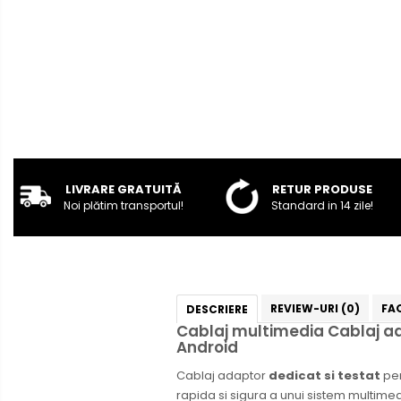
Rame adaptoare Audi
Rame adaptoare BMW
Rame adaptoare Seat
Rame adaptoare Renault
Rame adaptoare Volvo
LIVRARE GRATUITĂ
RETUR PRODUSE
Noi plătim transportul!
Standard in 14 zile!
Rame adaptoare Honda
Rame Adaptoare Porsche
Rame adaptoare Peugeot
REVIEW-URI
(0)
FA
DESCRIERE
Cablaj multimedia Cablaj a
Rame adaptoare Citroen
Android
Cablaj adaptor
dedicat si testat
pe
Rame adaptoare Daihatsu
rapida si sigura a unui sistem multimedi