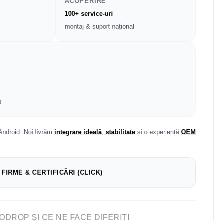
ACOPERIRE
100+ service-uri
montaj & suport național
t
Android. Noi livrăm
integrare ideală
,
stabilitate
și o experiență
OEM
 FIRME & CERTIFICĂRI (CLICK)
ODROP ȘI CE NE FACE DIFERIȚI