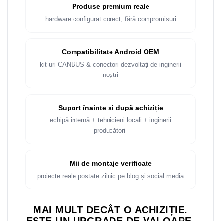
Rame adaptoare Dacia
Produse premium reale
hardware configurat corect, fără compromisuri
Rame adaptoare Audi
Rame adaptoare BMW
Compatibilitate Android OEM
kit-uri CANBUS & conectori dezvoltați de inginerii
Rame adaptoare Seat
noștri
Rame adaptoare Renault
Suport înainte și după achiziție
Rame adaptoare Volvo
echipă internă + tehnicieni locali + inginerii
producători
Rame adaptoare Honda
Rame Adaptoare Porsche
Mii de montaje verificate
proiecte reale postate zilnic pe blog și social media
Rame adaptoare Peugeot
MAI MULT DECÂT O ACHIZIȚIE.
Rame adaptoare Citroen
ESTE UN UPGRADE DE VALOARE.