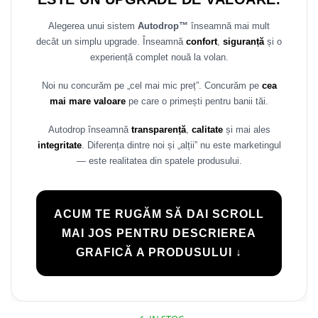
Rame adaptoare Daihatsu
Alegerea unui sistem
Autodrop™
înseamnă mai mult
decât un simplu upgrade. Înseamnă
confort
,
siguranță
și o
Rame adaptoare Mazda
experiență complet nouă la volan.
Rame adaptoare Kia
Noi nu concurăm pe „cel mai mic preț”. Concurăm pe
cea
mai mare valoare
pe care o primești pentru banii tăi.
Rame adaptoare Alfa Romeo
Autodrop înseamnă
transparență
,
calitate
și mai ales
Rame adaptoare Nissan
integritate
. Diferența dintre noi și „alții” nu este marketingul
— este realitatea din spatele produsului.
Rame adaptoare Fiat
Rame adaptoare Hyundai
ACUM TE RUGĂM SĂ DAI SCROLL
MAI JOS PENTRU DESCRIEREA
Rame adaptoare Chevrolet
GRAFICĂ A PRODUSULUI ↓
Rame adaptoare Mitsubishi
Rame adaptoare Jeep