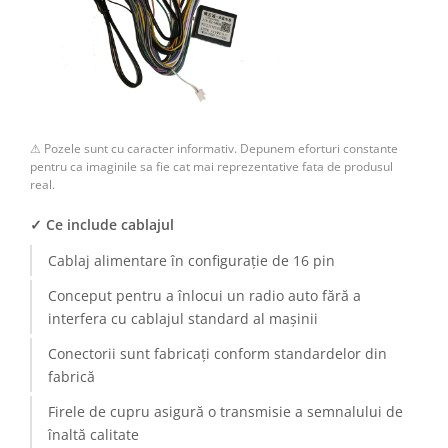
Camere Renault
Camere Fiat
Camere Citroen
⚠ Pozele sunt cu caracter informativ. Depunem eforturi constante
Camere Peugeot
pentru ca imaginile sa fie cat mai reprezentative fata de produsul
real.
Camere Fiat
✓ Ce include cablajul
Camere înregistrare trafic
Cablaj alimentare în configurație de 16 pin
Conceput pentru a înlocui un radio auto fără a
Accesorii multimedia
interfera cu cablajul standard al mașinii
Conectică Auto
Conectorii sunt fabricați conform standardelor din
fabrică
Conectică Auto
Firele de cupru asigură o transmisie a semnalului de
Conectică Audi
înaltă calitate