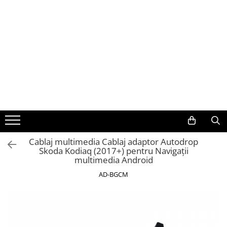
Toate Produsele
Navigații auto dedicate
Navigatii Dedicate
BMW
Volkswagen
Cablaj multimedia Cablaj adaptor Autodrop
Skoda Kodiaq (2017+) pentru Navigații
Audi
multimedia Android
Mercedes Benz
AD-BGCM
Ford
Skoda