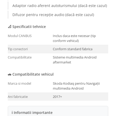
Adaptor radio aferent autoturismului (dacă este cazul)
Conectică BMW
Difuzor pentru recepție audio (dacă este cazul)
Conectică Volkswagen
📐 Specificatii tehnice
Conectică Mercedes Benz
Modul CANBUS
Inclus daca este necesar (tip
conform vehicul)
Conectică Ford
Tip conectori
Conform standard fabrica
Conectică Opel
Compatibilitate
Sisteme multimedia Android
aftermarket
Conectică Skoda
🚗 Compatibilitate vehicul
Conectică Honda
Marca si model
Skoda Kodiaq pentru Navigații
multimedia Android
Conectică Chevrolet
Ani fabricatie
2017+
Conectică Suzuki
ℹ Informatii importante
Conectică Renault