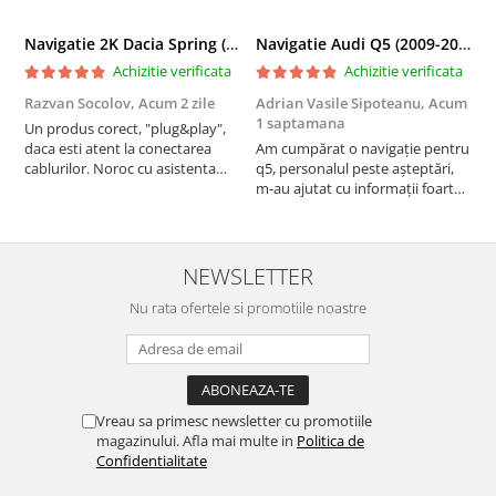
Navigatie 2K Dacia Spring (2021- Prezent), Android, S-Quadcore / 4GB RAM + 64GB ROM, 9.5 Inch - AD-BGS90042K+AD-BGRKIT366V4s
Navigatie Audi Q5 (2009-2017), Linux OS & OEM, MMI 3G, CarPlay & Android Auto Wireless, MirrorLink, Camera AHD, 12.3 Inch - AD-BGAALNXH+AD-BGRKITQ5002
Achizitie verificata
Achizitie verificata
Razvan Socolov,
Acum 2 zile
Adrian Vasile Sipoteanu,
Acum
E
1 saptamana
Un produs corect, "plug&play",
P
daca esti atent la conectarea
Am cumpărat o navigație pentru
d
cablurilor. Noroc cu asistenta
q5, personalul peste așteptări,
f
Autodrop, care a fost foarte
m-au ajutat cu informații foarte
prietenoasa si dispusa sa ajute.
prompt deși i-am deranjat în
M-a indrumat pas cu pas si mi-a
repetate rânduri. Foarte
atras atentia ca nu era conectat
serviabili, livrare rapidă, suport
cablul de video de la camera
tehnic, totul impecabil, o să revin
NEWSLETTER
OE...
la ei și pentru vi...
Nu rata ofertele si promotiile noastre
Vreau sa primesc newsletter cu promotiile
magazinului. Afla mai multe in
Politica de
Confidentialitate