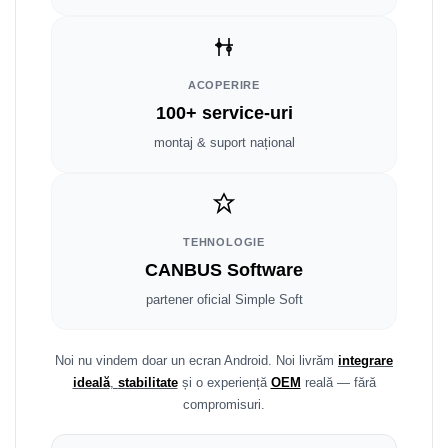
Smart
Fiat
ACOPERIRE
Jeep
100+ service-uri
montaj & suport național
Volvo
Iveco
Porsche
TEHNOLOGIE
CANBUS Software
Ssangyong
partener oficial Simple Soft
Daihatsu
Noi nu vindem doar un ecran Android. Noi livrăm
integrare
Dodge
ideală
,
stabilitate
și o experiență
OEM
reală — fără
compromisuri.
Navigații auto universale