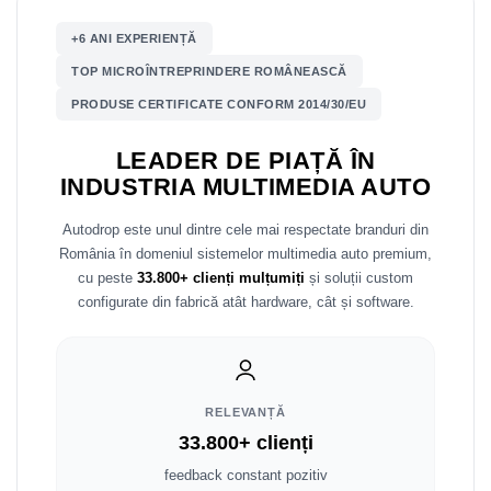
+6 ANI EXPERIENȚĂ
Nissan
TOP MICROÎNTREPRINDERE ROMÂNEASCĂ
Mitsubishi
PRODUSE CERTIFICATE CONFORM 2014/30/EU
Land Rover
LEADER DE PIAȚĂ ÎN
INDUSTRIA MULTIMEDIA AUTO
Mazda
Autodrop este unul dintre cele mai respectate branduri din
Honda
România în domeniul sistemelor multimedia auto premium,
cu peste
33.800+ clienți mulțumiți
și soluții custom
Citroen
configurate din fabrică atât hardware, cât și software.
Isuzu
Chrysler
RELEVANȚĂ
33.800+ clienți
Subaru
feedback constant pozitiv