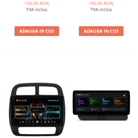
Logan / Sandero pentru
pentru Navigatii
150,00 RON
150,00 RON
Navigatii multimedia
multimedia Android
TVA inclus
TVA inclus
Android
ADAUGA IN COS
ADAUGA IN COS