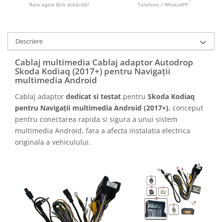
Camere marșarier auto
Rate egale fără dobândă!
Telefonic / WhatsAPP
Camere marșarier universale
Descriere
Camere Skoda
Cablaj multimedia Cablaj adaptor Autodrop
Skoda Kodiaq (2017+) pentru Navigații
Camere Volkswagen
multimedia Android
Cablaj adaptor
dedicat si testat
pentru
Skoda Kodiaq
Camere Mercedes Benz
pentru Navigații multimedia Android (2017+)
, conceput
pentru conectarea rapida si sigura a unui sistem
Camere Audi
multimedia Android, fara a afecta instalatia electrica
originala a vehiculului.
Camere BMW
Camere Ford
Camere Opel
Camere Iveco