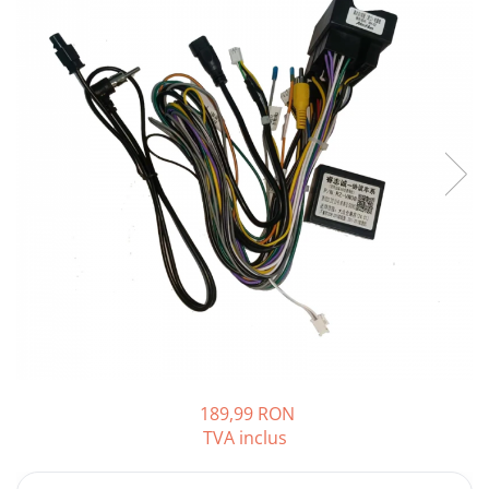
Opel
Dacia
Peugeot
Hyundai
Toyota
Seat
Kia
Chevrolet
189,99 RON
TVA inclus
Suzuki
Renault