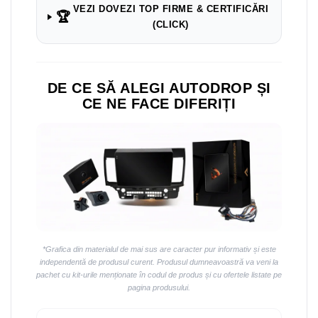
Navigații auto universale
VEZI DOVEZI TOP FIRME & CERTIFICĂRI
🏆
Navigații universale 2DIN
(CLICK)
Navigații universale 1DIN
Rame adaptoare auto
DE CE SĂ ALEGI AUTODROP ȘI
Rame adaptoare auto
CE NE FACE DIFERIȚI
Rame adaptoare Volkswagen
Rame adaptoare Ford
Rame adaptoare M-Benz
Rame adaptoare Opel
*Grafica din materialul de mai sus are caracter pur informativ și este
Rame adaptoare Skoda
independentă de produsul curent. Produsul dumneavoastră va veni la
pachet cu kit-urile menționate în codul de produs și cu ofertele listate pe
pagina produsului.
Rame adaptoare Suzuki