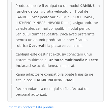
Produsul poate fi echipat cu un modul
CANBUS
, in
Conectică Kia
functie de configuratia vehiculului. Tipul de
CANBUS livrat poate varia (SIMPLE SOFT, RAISE,
Conectică Hyundai
LUZHENG, XINBAS, HIWORLD etc.), asigurandu-ne
ca este ales cel mai compatibil modul pentru
Conectică Mitsubishi
vehiculul dumneavoastra. Daca aveti preferinte
pentru un anumit producator, specificati in
Lumini ambientale
rubrica
Observatii
la plasarea comenzii.
Cablajul este destinat exclusiv conectarii unui
sistem multimedia.
Unitatea multimedia nu este
inclusa
si se achizitioneaza separat.
Rama adaptoare compatibila poate fi gasita pe
site la codul
AD-BGRKIT028-FRAME
.
Recomandam ca montajul sa fie efectuat de
personal autorizat.
Informatii conformitate produs