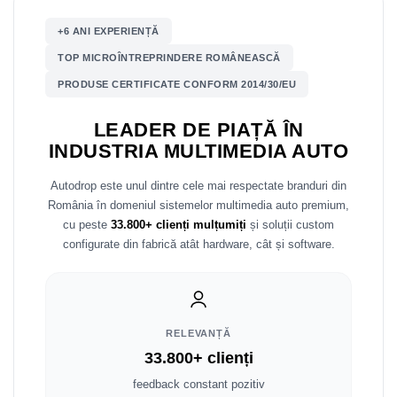
+6 ANI EXPERIENȚĂ
Nissan
TOP MICROÎNTREPRINDERE ROMÂNEASCĂ
Mitsubishi
PRODUSE CERTIFICATE CONFORM 2014/30/EU
Land Rover
LEADER DE PIAȚĂ ÎN
INDUSTRIA MULTIMEDIA AUTO
Mazda
Autodrop este unul dintre cele mai respectate branduri din
Honda
România în domeniul sistemelor multimedia auto premium,
cu peste
33.800+ clienți mulțumiți
și soluții custom
Citroen
configurate din fabrică atât hardware, cât și software.
Isuzu
Chrysler
RELEVANȚĂ
33.800+ clienți
Subaru
feedback constant pozitiv