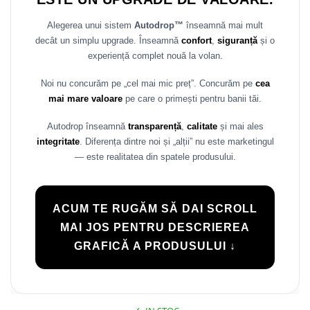
Rame adaptoare Daihatsu
Alegerea unui sistem
Autodrop™
înseamnă mai mult
decât un simplu upgrade. Înseamnă
confort
,
siguranță
și o
Rame adaptoare Mazda
experiență complet nouă la volan.
Rame adaptoare Kia
Noi nu concurăm pe „cel mai mic preț”. Concurăm pe
cea
mai mare valoare
pe care o primești pentru banii tăi.
Rame adaptoare Alfa Romeo
Autodrop înseamnă
transparență
,
calitate
și mai ales
Rame adaptoare Nissan
integritate
. Diferența dintre noi și „alții” nu este marketingul
— este realitatea din spatele produsului.
Rame adaptoare Fiat
Rame adaptoare Hyundai
ACUM TE RUGĂM SĂ DAI SCROLL
MAI JOS PENTRU DESCRIEREA
Rame adaptoare Chevrolet
GRAFICĂ A PRODUSULUI ↓
Rame adaptoare Mitsubishi
Rame adaptoare Jeep