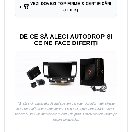
Navigații auto universale
VEZI DOVEZI TOP FIRME & CERTIFICĂRI
🏆
Navigații universale 2DIN
(CLICK)
Navigații universale 1DIN
Rame adaptoare auto
DE CE SĂ ALEGI AUTODROP ȘI
Rame adaptoare auto
CE NE FACE DIFERIȚI
Rame adaptoare Volkswagen
Rame adaptoare Ford
Rame adaptoare M-Benz
Rame adaptoare Opel
*Grafica din materialul de mai sus are caracter pur informativ și este
Rame adaptoare Skoda
independentă de produsul curent. Produsul dumneavoastră va veni la
pachet cu kit-urile menționate în codul de produs și cu ofertele listate pe
pagina produsului.
Rame adaptoare Suzuki