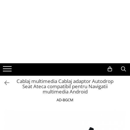
Toate Produsele
Navigații auto dedicate
Navigatii Dedicate
BMW
Volkswagen
Cablaj multimedia Cablaj adaptor Autodrop
Seat Ateca compatibil pentru Navigatii
Audi
multimedia Android
Mercedes Benz
AD-BGCM
Ford
Skoda