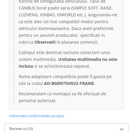
functie de configuratia vehiculului. Tipul de
CANBUS livrat poate varia (SIMPLE SOFT, RAISE,
Conectică Kia
LUZHENG, XINBAS, HIWORLD etc.), asigurandu-ne
ca este ales cel mai compatibil modul pentru
Conectică Hyundai
vehiculul dumneavoastra. Daca aveti preferinte
pentru un anumit producator, specificati in
Conectică Mitsubishi
rubrica
Observatii
la plasarea comenzii.
Cablajul este destinat exclusiv conectarii unui
Lumini ambientale
sistem multimedia.
Unitatea multimedia nu este
inclusa
si se achizitioneaza separat.
Rama adaptoare compatibila poate fi gasita pe
site la codul
AD-BGRKIT045V2-FRAME
.
Recomandam ca montajul sa fie efectuat de
personal autorizat.
Informatii conformitate produs
Review-uri
(0)