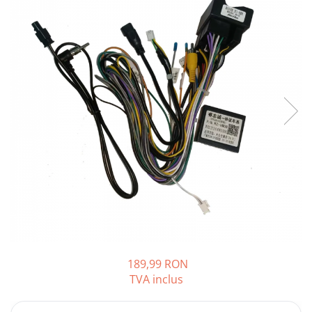
Opel
Dacia
Peugeot
Hyundai
Toyota
Seat
Kia
Chevrolet
189,99 RON
TVA inclus
Suzuki
Renault