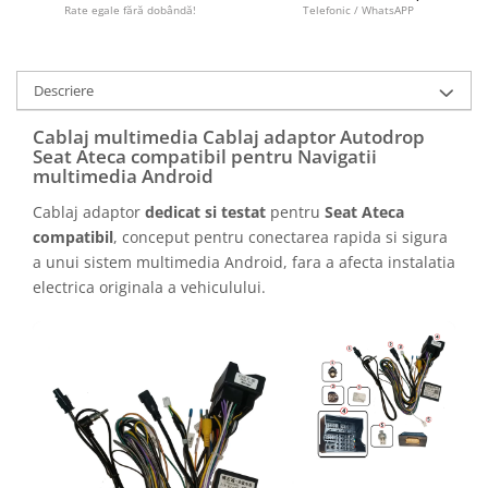
Camere marșarier auto
Rate egale fără dobândă!
Telefonic / WhatsAPP
Camere marșarier universale
Descriere
Camere Skoda
Cablaj multimedia Cablaj adaptor Autodrop
Seat Ateca compatibil pentru Navigatii
Camere Volkswagen
multimedia Android
Cablaj adaptor
dedicat si testat
pentru
Seat Ateca
Camere Mercedes Benz
compatibil
, conceput pentru conectarea rapida si sigura
a unui sistem multimedia Android, fara a afecta instalatia
Camere Audi
electrica originala a vehiculului.
Camere BMW
Camere Ford
Camere Opel
Camere Iveco