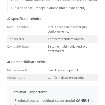
Conectică BMW
Difuzor pentru recepție audio (dacă este cazul)
Conectică Volkswagen
📐 Specificatii tehnice
Modul CANBUS
Inclus daca este necesar (tip
Conectică Mercedes Benz
conform vehicul)
Conectică Ford
Tip conectori
Conform standard fabrica
Compatibilitate
Sisteme multimedia Android
Conectică Opel
aftermarket
Conectică Skoda
🚗 Compatibilitate vehicul
Marca si model
Seat Ateca compatibil
Conectică Honda
Ani fabricatie
Conform descriere produs
Conectică Chevrolet
ℹ Informatii importante
Conectică Suzuki
Produsul poate fi echipat cu un modul
CANBUS
, in
Conectică Renault