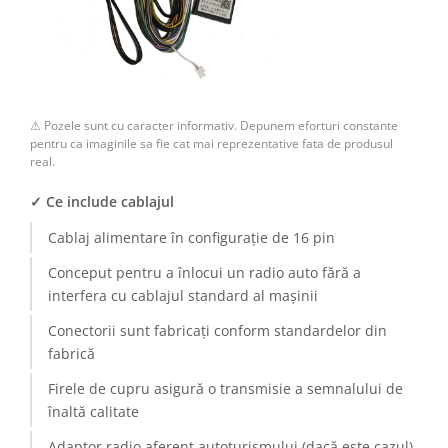
Camere Renault
Camere Fiat
Camere Citroen
⚠ Pozele sunt cu caracter informativ. Depunem eforturi constante
pentru ca imaginile sa fie cat mai reprezentative fata de produsul
Camere Peugeot
real.
✓ Ce include cablajul
Camere Fiat
Cablaj alimentare în configurație de 16 pin
Camere înregistrare trafic
Conceput pentru a înlocui un radio auto fără a
interfera cu cablajul standard al mașinii
Accesorii multimedia
Conectorii sunt fabricați conform standardelor din
Conectică Auto
fabrică
Conectică Auto
Firele de cupru asigură o transmisie a semnalului de
înaltă calitate
Conectică Audi
Adaptor radio aferent autoturismului (dacă este cazul)