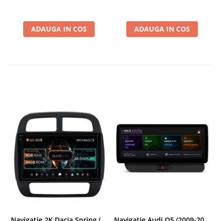
Android
ADAUGA IN COS
ADAUGA IN COS
Navigatie 2K Dacia Spring (2021- Prezent), Android, S-Quadcore / 4GB RAM + 64GB ROM, 9.5 Inch - AD-BGS90042K+AD-BGRKIT366V4s
Navigatie Audi Q5 (2009-2017), Linux OS & OEM, MMI 3G, CarPlay & Android Auto Wireless, MirrorLink, Camera AHD, 12.3 Inch - AD-BGAALNXH+AD-BGRKITQ5002