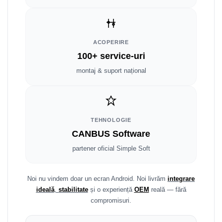
Smart
Fiat
ACOPERIRE
Jeep
100+ service-uri
montaj & suport național
Volvo
Iveco
Porsche
TEHNOLOGIE
CANBUS Software
Ssangyong
partener oficial Simple Soft
Daihatsu
Noi nu vindem doar un ecran Android. Noi livrăm
integrare
Dodge
ideală
,
stabilitate
și o experiență
OEM
reală — fără
compromisuri.
Navigații auto universale