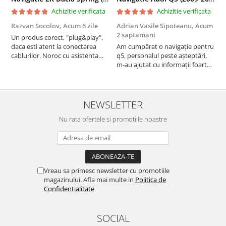
Achizitie verificata
Achizitie verificata
Razvan Socolov,
Acum 6 zile
Adrian Vasile Sipoteanu,
Acum
E
2 saptamani
Un produs corect, "plug&play",
P
daca esti atent la conectarea
Am cumpărat o navigație pentru
d
cablurilor. Noroc cu asistenta
q5, personalul peste așteptări,
f
Autodrop, care a fost foarte
m-au ajutat cu informații foarte
prietenoasa si dispusa sa ajute.
prompt deși i-am deranjat în
M-a indrumat pas cu pas si mi-a
repetate rânduri. Foarte
atras atentia ca nu era conectat
serviabili, livrare rapidă, suport
cablul de video de la camera
tehnic, totul impecabil, o să revin
NEWSLETTER
OE...
la ei și pentru vi...
Nu rata ofertele si promotiile noastre
Vreau sa primesc newsletter cu promotiile
magazinului. Afla mai multe in
Politica de
Confidentialitate
SOCIAL