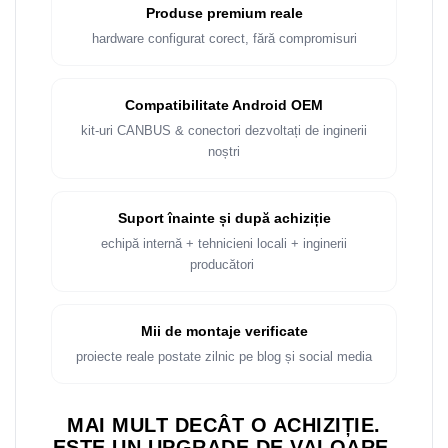
Rame adaptoare Dacia
Produse premium reale
hardware configurat corect, fără compromisuri
Rame adaptoare Audi
Rame adaptoare BMW
Compatibilitate Android OEM
kit-uri CANBUS & conectori dezvoltați de inginerii
Rame adaptoare Seat
noștri
Rame adaptoare Renault
Suport înainte și după achiziție
Rame adaptoare Volvo
echipă internă + tehnicieni locali + inginerii
producători
Rame adaptoare Honda
Rame Adaptoare Porsche
Mii de montaje verificate
proiecte reale postate zilnic pe blog și social media
Rame adaptoare Peugeot
MAI MULT DECÂT O ACHIZIȚIE.
Rame adaptoare Citroen
ESTE UN UPGRADE DE VALOARE.