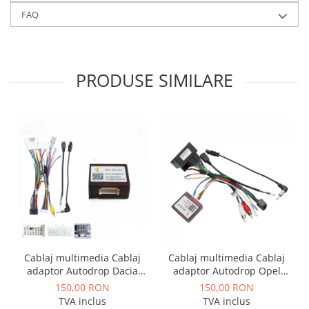
FAQ
PRODUSE SIMILARE
Cablaj multimedia Cablaj
Cablaj multimedia Cablaj
adaptor Autodrop Dacia
adaptor Autodrop Opel
Logan / Sandero pentru
pentru Navigatii
150,00 RON
150,00 RON
Navigatii multimedia
multimedia Android
TVA inclus
TVA inclus