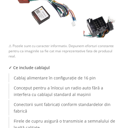
Camere Renault
Camere Fiat
Camere Citroen
⚠ Pozele sunt cu caracter informativ. Depunem eforturi constante
Camere Peugeot
pentru ca imaginile sa fie cat mai reprezentative fata de produsul
real.
Camere Fiat
✓ Ce include cablajul
Camere înregistrare trafic
Cablaj alimentare în configurație de 16 pin
Accesorii multimedia
Conceput pentru a înlocui un radio auto fără a
interfera cu cablajul standard al mașinii
Conectică Auto
Conectorii sunt fabricați conform standardelor din
Conectică Auto
fabrică
Firele de cupru asigură o transmisie a semnalului de
Conectică Audi
înaltă calitate