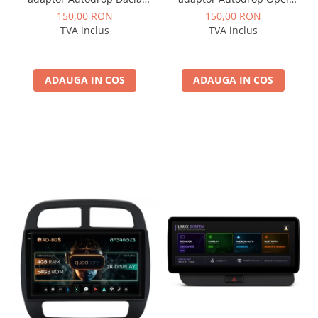
Logan / Sandero pentru
pentru Navigatii
150,00 RON
150,00 RON
Navigatii multimedia
multimedia Android
TVA inclus
TVA inclus
Android
ADAUGA IN COS
ADAUGA IN COS