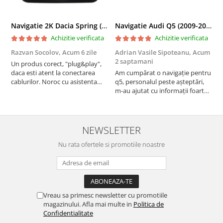
Navigatie 2K Dacia Spring (2021- Prezent), Android, S-Quadcore / 4GB RAM + 64GB ROM, 9.5 Inch - AD-BGS90042K+AD-BGRKIT366V4s
Navigatie Audi Q5 (2009-2017), Linux OS & OEM, MMI 3G, CarPlay & Android Auto Wireless, MirrorLink, Camera AHD, 12.3 Inch - AD-BGAALNXH+AD-BGRKITQ5002
Achizitie verificata
Achizitie verificata
Razvan Socolov,
Acum 6 zile
Adrian Vasile Sipoteanu,
Acum
E
2 saptamani
Un produs corect, "plug&play",
P
daca esti atent la conectarea
Am cumpărat o navigație pentru
d
cablurilor. Noroc cu asistenta
q5, personalul peste așteptări,
f
Autodrop, care a fost foarte
m-au ajutat cu informații foarte
prietenoasa si dispusa sa ajute.
prompt deși i-am deranjat în
M-a indrumat pas cu pas si mi-a
repetate rânduri. Foarte
atras atentia ca nu era conectat
serviabili, livrare rapidă, suport
cablul de video de la camera
tehnic, totul impecabil, o să revin
NEWSLETTER
OE...
la ei și pentru vi...
Nu rata ofertele si promotiile noastre
Vreau sa primesc newsletter cu promotiile
magazinului. Afla mai multe in
Politica de
Confidentialitate