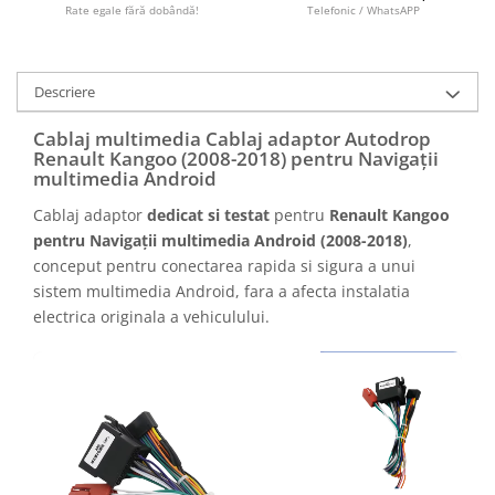
Camere marșarier auto
Rate egale fără dobândă!
Telefonic / WhatsAPP
Camere marșarier universale
Descriere
Camere Skoda
Cablaj multimedia Cablaj adaptor Autodrop
Renault Kangoo (2008-2018) pentru Navigații
Camere Volkswagen
multimedia Android
Cablaj adaptor
dedicat si testat
pentru
Renault Kangoo
Camere Mercedes Benz
pentru Navigații multimedia Android (2008-2018)
,
conceput pentru conectarea rapida si sigura a unui
Camere Audi
sistem multimedia Android, fara a afecta instalatia
electrica originala a vehiculului.
Camere BMW
Camere Ford
Camere Opel
Camere Iveco