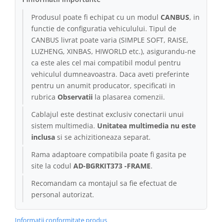
Produsul poate fi echipat cu un modul
CANBUS
, in
Conectică Kia
functie de configuratia vehiculului. Tipul de
CANBUS livrat poate varia (SIMPLE SOFT, RAISE,
Conectică Hyundai
LUZHENG, XINBAS, HIWORLD etc.), asigurandu-ne
ca este ales cel mai compatibil modul pentru
Conectică Mitsubishi
vehiculul dumneavoastra. Daca aveti preferinte
pentru un anumit producator, specificati in
Lumini ambientale
rubrica
Observatii
la plasarea comenzii.
Cablajul este destinat exclusiv conectarii unui
sistem multimedia.
Unitatea multimedia nu este
inclusa
si se achizitioneaza separat.
Rama adaptoare compatibila poate fi gasita pe
site la codul
AD-BGRKIT373 -FRAME
.
Recomandam ca montajul sa fie efectuat de
personal autorizat.
Informatii conformitate produs