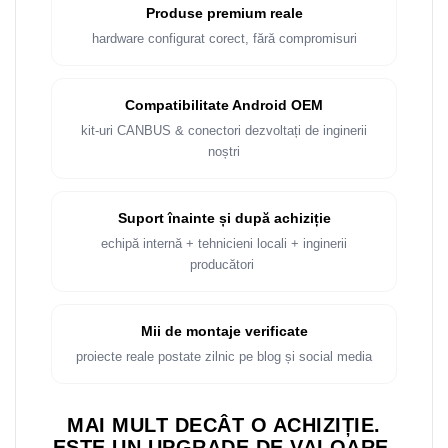
Rame adaptoare Dacia
Produse premium reale
hardware configurat corect, fără compromisuri
Rame adaptoare Audi
Rame adaptoare BMW
Compatibilitate Android OEM
kit-uri CANBUS & conectori dezvoltați de inginerii
Rame adaptoare Seat
noștri
Rame adaptoare Renault
Suport înainte și după achiziție
Rame adaptoare Volvo
echipă internă + tehnicieni locali + inginerii
producători
Rame adaptoare Honda
Rame Adaptoare Porsche
Mii de montaje verificate
proiecte reale postate zilnic pe blog și social media
Rame adaptoare Peugeot
MAI MULT DECÂT O ACHIZIȚIE.
Rame adaptoare Citroen
ESTE UN UPGRADE DE VALOARE.