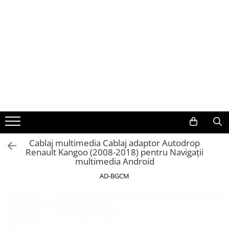
Toate Produsele
Navigații auto dedicate
Navigatii Dedicate
BMW
Volkswagen
Cablaj multimedia Cablaj adaptor Autodrop
Renault Kangoo (2008-2018) pentru Navigații
Audi
multimedia Android
Mercedes Benz
AD-BGCM
Ford
Skoda