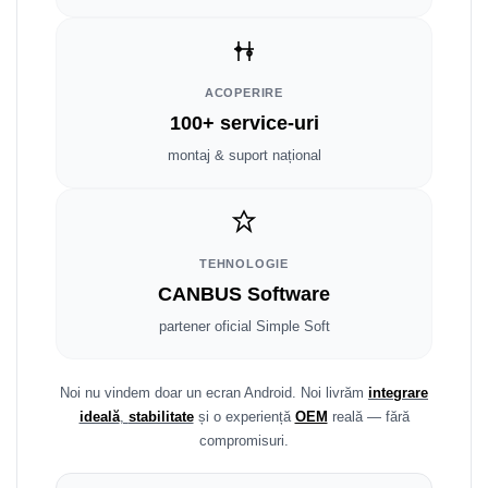
Smart
Fiat
ACOPERIRE
Jeep
100+ service-uri
montaj & suport național
Volvo
Iveco
Porsche
TEHNOLOGIE
CANBUS Software
Ssangyong
partener oficial Simple Soft
Daihatsu
Noi nu vindem doar un ecran Android. Noi livrăm
integrare
Dodge
ideală
,
stabilitate
și o experiență
OEM
reală — fără
compromisuri.
Navigații auto universale