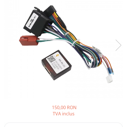
Opel
Dacia
Peugeot
Hyundai
Toyota
Seat
Kia
Chevrolet
150,00 RON
TVA inclus
Suzuki
Renault