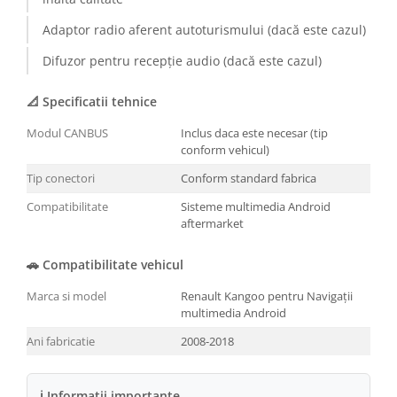
Conectică BMW
Adaptor radio aferent autoturismului (dacă este cazul)
Difuzor pentru recepție audio (dacă este cazul)
Conectică Volkswagen
📐 Specificatii tehnice
Conectică Mercedes Benz
Modul CANBUS
Inclus daca este necesar (tip
Conectică Ford
conform vehicul)
Tip conectori
Conform standard fabrica
Conectică Opel
Compatibilitate
Sisteme multimedia Android
aftermarket
Conectică Skoda
🚗 Compatibilitate vehicul
Conectică Honda
Marca si model
Renault Kangoo pentru Navigații
Conectică Chevrolet
multimedia Android
Ani fabricatie
2008-2018
Conectică Suzuki
Conectică Renault
ℹ Informatii importante