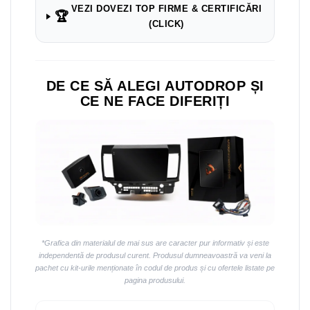
Navigații auto universale
VEZI DOVEZI TOP FIRME & CERTIFICĂRI
🏆
Navigații universale 2DIN
(CLICK)
Navigații universale 1DIN
Rame adaptoare auto
DE CE SĂ ALEGI AUTODROP ȘI
Rame adaptoare auto
CE NE FACE DIFERIȚI
Rame adaptoare Volkswagen
Rame adaptoare Ford
Rame adaptoare M-Benz
Rame adaptoare Opel
*Grafica din materialul de mai sus are caracter pur informativ și este
Rame adaptoare Skoda
independentă de produsul curent. Produsul dumneavoastră va veni la
pachet cu kit-urile menționate în codul de produs și cu ofertele listate pe
pagina produsului.
Rame adaptoare Suzuki