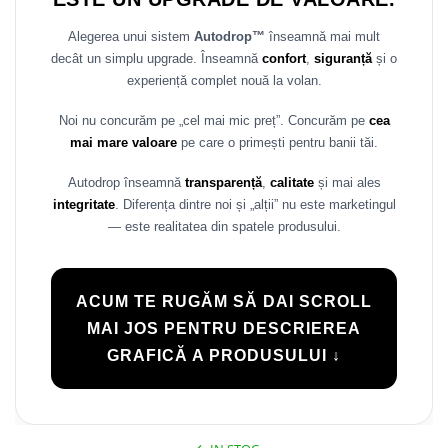
Rame adaptoare Daihatsu
Alegerea unui sistem
Autodrop™
înseamnă mai mult
decât un simplu upgrade. Înseamnă
confort
,
siguranță
și o
Rame adaptoare Mazda
experiență complet nouă la volan.
Rame adaptoare Kia
Noi nu concurăm pe „cel mai mic preț”. Concurăm pe
cea
mai mare valoare
pe care o primești pentru banii tăi.
Rame adaptoare Alfa Romeo
Autodrop înseamnă
transparență
,
calitate
și mai ales
Rame adaptoare Nissan
integritate
. Diferența dintre noi și „alții” nu este marketingul
— este realitatea din spatele produsului.
Rame adaptoare Fiat
Rame adaptoare Hyundai
ACUM TE RUGĂM SĂ DAI SCROLL
MAI JOS PENTRU DESCRIEREA
Rame adaptoare Chevrolet
GRAFICĂ A PRODUSULUI ↓
Rame adaptoare Mitsubishi
Rame adaptoare Jeep