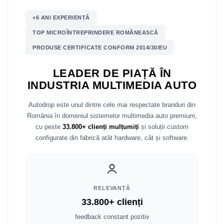
+6 ANI EXPERIENȚĂ
Nissan
TOP MICROÎNTREPRINDERE ROMÂNEASCĂ
Mitsubishi
PRODUSE CERTIFICATE CONFORM 2014/30/EU
Land Rover
LEADER DE PIAȚĂ ÎN
INDUSTRIA MULTIMEDIA AUTO
Mazda
Autodrop este unul dintre cele mai respectate branduri din
Honda
România în domeniul sistemelor multimedia auto premium,
cu peste
33.800+ clienți mulțumiți
și soluții custom
Citroen
configurate din fabrică atât hardware, cât și software.
Isuzu
Chrysler
RELEVANȚĂ
33.800+ clienți
Subaru
feedback constant pozitiv