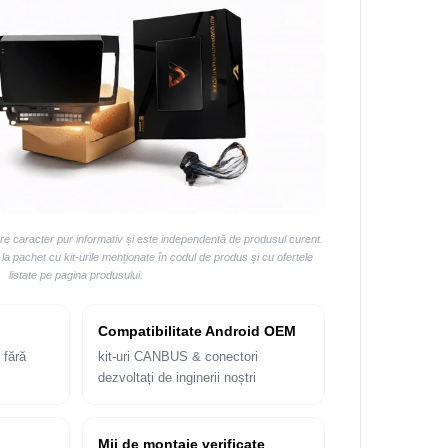
are caracter pur informativ și este independentă de produsul curent.
 pachet cu kit-urile menționate în codul de produs și cu ofertele
listate pe pagina produsului.
Compatibilitate Android OEM
 fără
kit-uri CANBUS & conectori
dezvoltați de inginerii noștri
Mii de montaje verificate