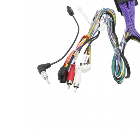
Opel
Dacia
Peugeot
Hyundai
Toyota
Seat
Kia
Chevrolet
Suzuki
Renault