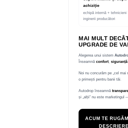
achiziție
echipă internă + tehnicieni 
inginerii producători
MAI MULT DECÂT
UPGRADE DE VA
Alegerea unui sistem
Autod
Înseamnă
confort
,
siguranță
Noi nu concurăm pe „cel mai
o primești pentru banii tăi.
Autodrop înseamnă
transpar
și „alții” nu este marketingul 
ACUM TE RUGĂM
DESCRIERE