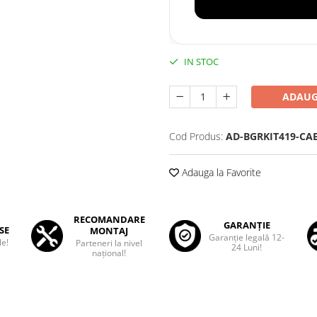
IN STOC
ADAUG
Cod Produs:
AD-BGRKIT419-CA
Adauga la Favorite
RECOMANDARE
GARANȚIE
SE
MONTAJ
Garanţie legală 12-
le!
Parteneri la nivel
24 Luni!
național!