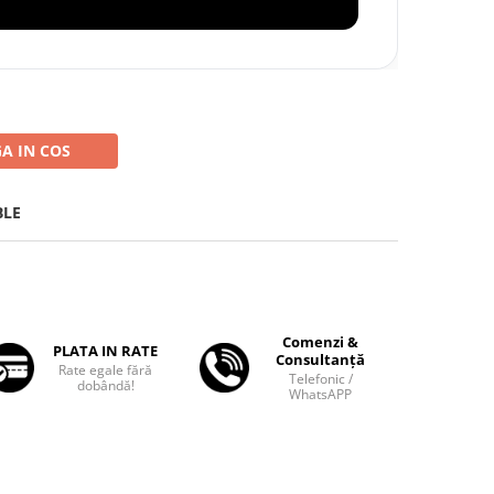
A IN COS
BLE
Comenzi &
PLATA IN RATE
Consultanță
Rate egale fără
Telefonic /
dobândă!
WhatsAPP