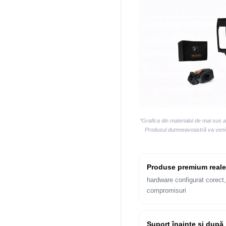
*Grafica din materialul de mai sus 
Produsul dumneavoastră va veni la
Produse premium reale
hardware configurat corect,
compromisuri
Suport înainte și după