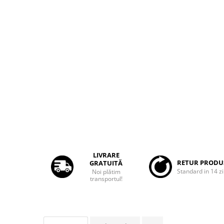
Rame adaptoare Dacia
Rame adaptoare Audi
Rame adaptoare BMW
Rame adaptoare Seat
Rame adaptoare Renault
Rame adaptoare Volvo
Rame adaptoare Honda
LIVRARE
RETUR PRODU
GRATUITĂ
Rame Adaptoare Porsche
Standard in 14 zi
Noi plătim
transportul!
Rame adaptoare Peugeot
Rame adaptoare Citroen