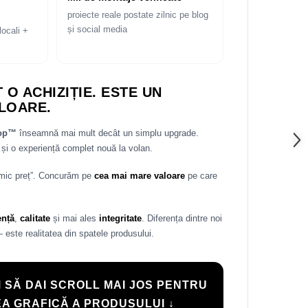
proiecte reale postate zilnic pe blog
și social media
locali +
 O ACHIZIȚIE. ESTE UN
LOARE.
rop™
înseamnă mai mult decât un simplu upgrade.
și o experiență complet nouă la volan.
 mic preț”. Concurăm pe
cea mai mare valoare
pe care
ență
,
calitate
și mai ales
integritate
. Diferența dintre noi
— este realitatea din spatele produsului.
 SĂ DAI SCROLL MAI JOS PENTRU
A GRAFICĂ A PRODUSULUI ↓