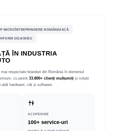
P MICROÎNTREPRINDERE ROMÂNEASCĂ
NFORM 2014/30/EU
ȚĂ ÎN INDUSTRIA
UTO
e mai respectate branduri din România în domeniul
premium, cu peste
33.800+ clienți mulțumiți
și soluții
 atât hardware, cât și software.
ACOPERIRE
100+ service-uri
montaj & suport național