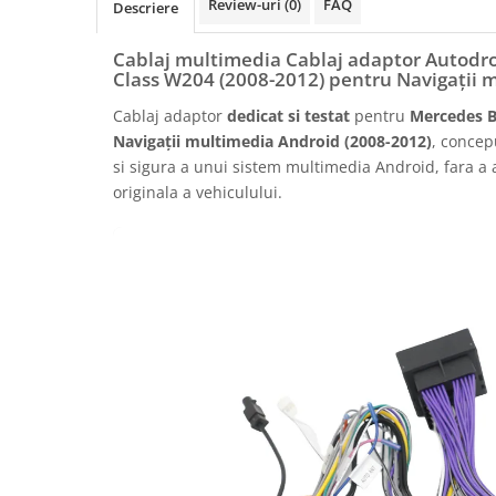
Review-uri
(0)
FAQ
Descriere
Rame adaptoare Daihatsu
Cablaj multimedia Cablaj adaptor Autodr
Rame adaptoare Mazda
Class W204 (2008-2012) pentru Navigații 
Cablaj adaptor
dedicat si testat
pentru
Mercedes B
Rame adaptoare Kia
Navigații multimedia Android (2008-2012)
, concep
si sigura a unui sistem multimedia Android, fara a a
Rame adaptoare Alfa Romeo
originala a vehiculului.
Rame adaptoare Nissan
Rame adaptoare Fiat
Rame adaptoare Hyundai
Rame adaptoare Chevrolet
Rame adaptoare Mitsubishi
Rame adaptoare Jeep