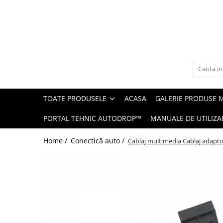
Toate Produsele
Navigații auto dedicate
Navigatii Dedicate
TOATE PRODUSELE
ACASA
GALERIE PRODUSE 
BMW
PORTAL TEHNIC AUTODROP™
MANUALE DE UTILIZA
Volkswagen
Home /
Conectică auto /
Cablaj multimedia Cablaj adapt
Audi
Mercedes Benz
Ford
Skoda