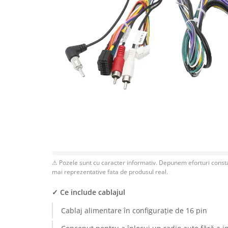
Rame adaptoare Dodge
Rame adaptoare Chrysler
Rame adaptoare Isuzu
Rame adaptoare Subaru
Rame adaptoare Iveco
Rame adaptoare Smart
Rame adaptoare Land Rover
⚠ Pozele sunt cu caracter informativ. Depunem eforturi consta
mai reprezentative fata de produsul real.
Rame adaptoare Ssangyong
✓ Ce include cablajul
Rame adaptoare Hummer
Cablaj alimentare în configurație de 16 pin
Camere marșarier auto