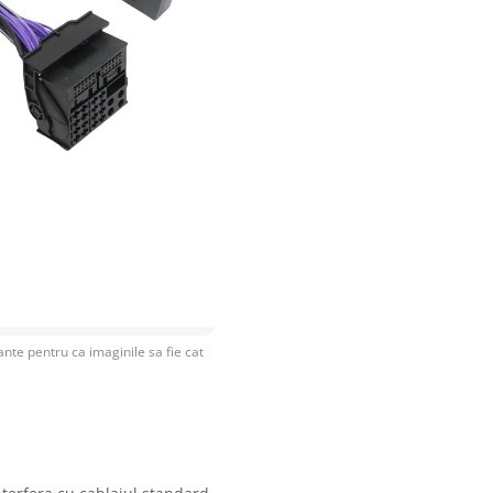
nte pentru ca imaginile sa fie cat