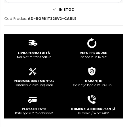
Rame adaptoare Dodge
IN STOC
Rame adaptoare Chrysler
Cod Produs:
AD-BGRKIT328V2-CABLE
Rame adaptoare Isuzu
Rame adaptoare Subaru
LIVRARE GRATUITĂ
RETUR PRODUSE
Rame adaptoare Iveco
Noi plătim transportul!
Standard in 14 zile!
Rame adaptoare Smart
RECOMANDARE MONTAJ
GARANȚIE
Rame adaptoare Land Rover
Parteneri la nivel național!
Garanţie legală 12-24 Luni!
Rame adaptoare Ssangyong
Rame adaptoare Hummer
PLATA IN RATE
COMENZI & CONSULTANȚĂ
Camere marșarier auto
Rate egale fără dobândă!
Telefonic / WhatsAPP
Camere marșarier universale