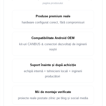
Rame adaptoare Audi
pagina produsului.
Rame adaptoare BMW
Produse premium reale
hardware configurat corect, fără compromisuri
Rame adaptoare Seat
Rame adaptoare Renault
Compatibilitate Android OEM
kit-uri CANBUS & conectori dezvoltați de inginerii
Rame adaptoare Volvo
noștri
Rame adaptoare Honda
Suport înainte și după achiziție
Rame Adaptoare Porsche
echipă internă + tehnicieni locali + inginerii
producători
Rame adaptoare Peugeot
Rame adaptoare Citroen
Mii de montaje verificate
proiecte reale postate zilnic pe blog și social media
Rame adaptoare Daihatsu