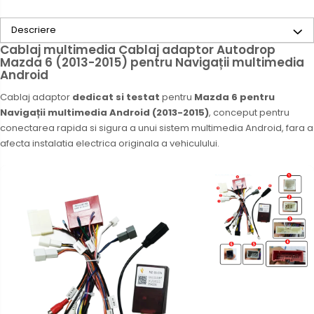
Camere Skoda
Descriere
Cablaj multimedia Cablaj adaptor Autodrop
Camere Volkswagen
Mazda 6 (2013-2015) pentru Navigații multimedia
Android
Camere Mercedes Benz
Cablaj adaptor
dedicat si testat
pentru
Mazda 6 pentru
Navigații multimedia Android (2013-2015)
, conceput pentru
Camere Audi
conectarea rapida si sigura a unui sistem multimedia Android, fara a
afecta instalatia electrica originala a vehiculului.
Camere BMW
Camere Ford
Camere Opel
Camere Iveco
Camere Renault