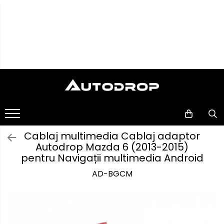
Toate Produsele
Navigații auto dedicate
Navigatii Dedicate
Navigații
auto
BMW
universale
Rame
Volkswagen
adaptoare
Cablaj multimedia Cablaj adaptor
auto
Autodrop Mazda 6 (2013-2015)
Audi
Camere
pentru Navigații multimedia Android
marșarier
AD-BGCM
Mercedes Benz
auto
Camere
înregistrare
Ford
trafic
Accesorii
Skoda