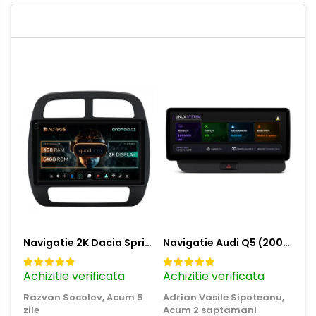
Navigatie 2K Dacia Spring (2021- Prezent), Android, S-Quadcore / 4GB RAM + 64GB ROM, 9.5 Inch - AD-BGS90042K+AD-BGRKIT366V4s
Navigatie Audi Q5 (2009-2017), Linux OS & OEM, MMI 3G, CarPlay & Android Auto Wireless, MirrorLink, Camera AHD, 12.3 Inch - AD-BGAALNXH+AD-BGRKITQ5002
Achizitie verificata
Achizitie verificata
Ac
Razvan Socolov,
Acum 5
Adrian Vasile Sipoteanu,
Eu
zile
Acum 2 saptamani
Per