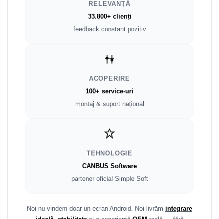
RELEVANȚĂ
33.800+ clienți
Smart
feedback constant pozitiv
Fiat
Jeep
ACOPERIRE
Volvo
100+ service-uri
montaj & suport național
Iveco
Porsche
TEHNOLOGIE
Ssangyong
CANBUS Software
Daihatsu
partener oficial Simple Soft
Dodge
Noi nu vindem doar un ecran Android. Noi livrăm
integrare
Navigații auto universale