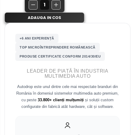
Renault
ADAUGA IN COS
Nissan
Mitsubishi
+6 ANI EXPERIENȚĂ
Land Rover
TOP MICROÎNTREPRINDERE ROMÂNEASCĂ
PRODUSE CERTIFICATE CONFORM 2014/30/EU
Mazda
LEADER DE PIAȚĂ ÎN INDUSTRIA
Honda
MULTIMEDIA AUTO
Autodrop este unul dintre cele mai respectate branduri din
Citroen
România în domeniul sistemelor multimedia auto premium,
cu peste
33.800+ clienți mulțumiți
și soluții custom
Isuzu
configurate din fabrică atât hardware, cât și software.
Chrysler
Subaru