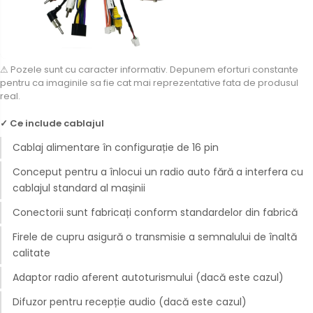
Camere Fiat
Camere Citroen
⚠ Pozele sunt cu caracter informativ. Depunem eforturi constante
Camere Peugeot
pentru ca imaginile sa fie cat mai reprezentative fata de produsul
real.
Camere Fiat
✓ Ce include cablajul
Conectică Auto
Cablaj alimentare în configurație de 16 pin
Conectică Audi
Conceput pentru a înlocui un radio auto fără a interfera cu
cablajul standard al mașinii
Conectică BMW
Conectorii sunt fabricați conform standardelor din fabrică
Conectică Volkswagen
Firele de cupru asigură o transmisie a semnalului de înaltă
calitate
Conectică Mercedes Benz
Adaptor radio aferent autoturismului (dacă este cazul)
Conectică Ford
Difuzor pentru recepție audio (dacă este cazul)