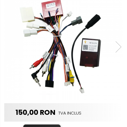
multimedia
Opel
Conectică
Auto
Dacia
Lumini
Peugeot
ambientale
Hyundai
Toyota
Seat
Kia
Chevrolet
150,00 RON
TVA INCLUS
Suzuki