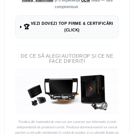
ideală
,
stabilitate
și o experiență
OEM
reală — fără
Navigații universale 2DIN
compromisuri.
Navigații universale 1DIN
Rame adaptoare auto
VEZI DOVEZI TOP FIRME & CERTIFICĂRI
🏆
(CLICK)
Rame adaptoare Volkswagen
Rame adaptoare Ford
DE CE SĂ ALEGI AUTODROP ȘI CE NE
FACE DIFERIȚI
Rame adaptoare M-Benz
Rame adaptoare Opel
Rame adaptoare Skoda
Rame adaptoare Suzuki
Rame adaptoare Dacia
*Grafica din materialul de mai sus are caracter pur informativ și este
independentă de produsul curent. Produsul dumneavoastră va veni la
pachet cu kit-urile menționate în codul de produs și cu ofertele listate pe