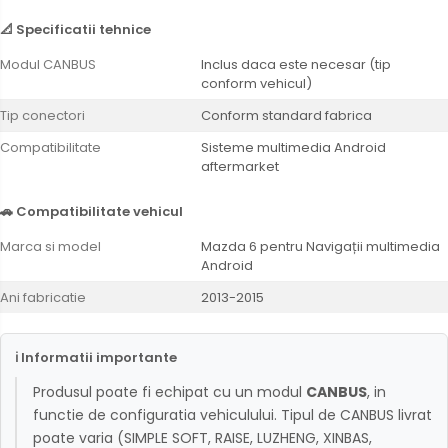
Conectică Opel
📐 Specificatii tehnice
Modul CANBUS
Inclus daca este necesar (tip
Conectică Skoda
conform vehicul)
Tip conectori
Conform standard fabrica
Conectică Honda
Compatibilitate
Sisteme multimedia Android
aftermarket
Conectică Chevrolet
🚗 Compatibilitate vehicul
Conectică Suzuki
Marca si model
Mazda 6 pentru Navigații multimedia
Conectică Renault
Android
Ani fabricatie
2013-2015
Conectică Kia
Conectică Hyundai
ℹ Informatii importante
Produsul poate fi echipat cu un modul
CANBUS
, in
Conectică Mitsubishi
functie de configuratia vehiculului. Tipul de CANBUS livrat
poate varia (SIMPLE SOFT, RAISE, LUZHENG, XINBAS,