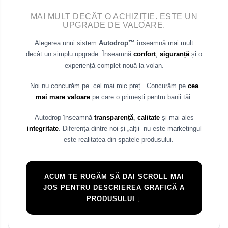
Rame adaptoare Mazda
MAI MULT DECÂT O ACHIZIȚIE. ESTE UN
UPGRADE DE VALOARE.
Rame adaptoare Kia
Alegerea unui sistem
Autodrop™
înseamnă mai mult
decât un simplu upgrade. Înseamnă
confort
,
siguranță
și o
Rame adaptoare Alfa Romeo
experiență complet nouă la volan.
Noi nu concurăm pe „cel mai mic preț”. Concurăm pe
cea
Rame adaptoare Nissan
mai mare valoare
pe care o primești pentru banii tăi.
Rame adaptoare Fiat
Autodrop înseamnă
transparență
,
calitate
și mai ales
integritate
. Diferența dintre noi și „alții” nu este marketingul
Rame adaptoare Hyundai
— este realitatea din spatele produsului.
Rame adaptoare Chevrolet
ACUM TE RUGĂM SĂ DAI SCROLL MAI
Rame adaptoare Mitsubishi
JOS PENTRU DESCRIEREA GRAFICĂ A
PRODUSULUI ↓
Rame adaptoare Jeep