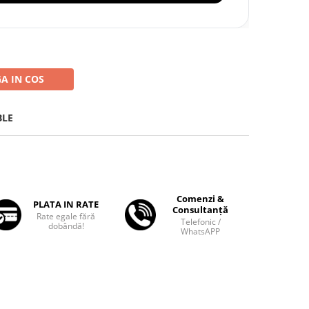
A IN COS
BLE
Comenzi &
PLATA IN RATE
Consultanță
Rate egale fără
Telefonic /
dobândă!
WhatsAPP