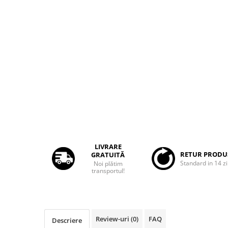
Rame adaptoare Dacia
Rame adaptoare Audi
Rame adaptoare BMW
Rame adaptoare Seat
Rame adaptoare Renault
Rame adaptoare Volvo
Rame adaptoare Honda
LIVRARE
RETUR PRODU
GRATUITĂ
Standard in 14 zi
Noi plătim
Rame Adaptoare Porsche
transportul!
Rame adaptoare Peugeot
Rame adaptoare Citroen
Review-uri
(0)
FAQ
Descriere