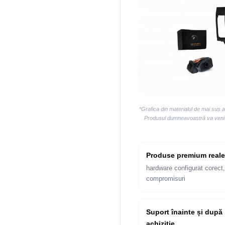
*Grafica din materialul de mai sus 
Produsul dumneavoastră va veni la
Produse premium reale
hardware configurat corect,
compromisuri
Suport înainte și după
achiziție