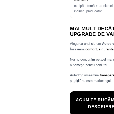
echipă internă + tehnicieni 
inginerii producători
MAI MULT DECÂT
UPGRADE DE VA
Alegerea unui sistem
Autod
Înseamnă
confort
,
siguranță
Noi nu concurăm pe „cel mai
o primești pentru banii tăi.
Autodrop înseamnă
transpar
și „alții” nu este marketingul 
ACUM TE RUGĂM
DESCRIERE