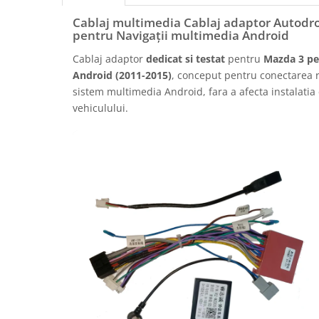
Rame adaptoare Daihatsu
Cablaj multimedia Cablaj adaptor Autodr
pentru Navigații multimedia Android
Rame adaptoare Mazda
Cablaj adaptor
dedicat si testat
pentru
Mazda 3 pe
Android (2011-2015)
, conceput pentru conectarea r
Rame adaptoare Kia
sistem multimedia Android, fara a afecta instalatia 
vehiculului.
Rame adaptoare Alfa Romeo
Rame adaptoare Nissan
Rame adaptoare Fiat
Rame adaptoare Hyundai
Rame adaptoare Chevrolet
Rame adaptoare Mitsubishi
Rame adaptoare Jeep