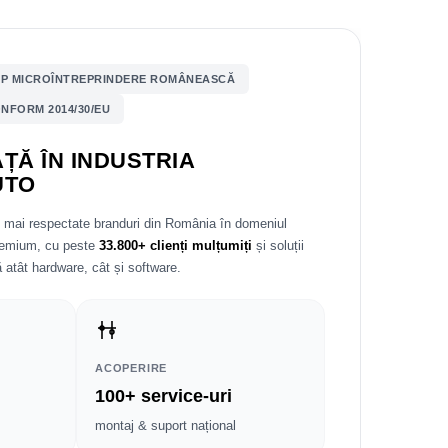
P MICROÎNTREPRINDERE ROMÂNEASCĂ
NFORM 2014/30/EU
ȚĂ ÎN INDUSTRIA
UTO
e mai respectate branduri din România în domeniul
premium, cu peste
33.800+ clienți mulțumiți
și soluții
 atât hardware, cât și software.
ACOPERIRE
100+ service-uri
montaj & suport național