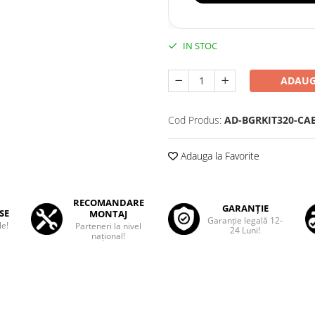
IN STOC
ADAUG
Cod Produs:
AD-BGRKIT320-CA
Adauga la Favorite
RECOMANDARE
GARANȚIE
SE
MONTAJ
Garanţie legală 12-
le!
Parteneri la nivel
24 Luni!
național!