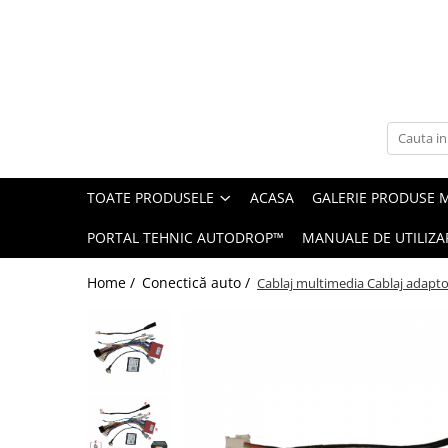
Toate Produsele
Navigații auto dedicate
Navigatii Dedicate
TOATE PRODUSELE
ACASA
GALERIE PRODUSE 
BMW
PORTAL TEHNIC AUTODROP™
MANUALE DE UTILIZA
Volkswagen
Home /
Conectică auto /
Cablaj multimedia Cablaj adapt
Audi
Mercedes Benz
Ford
Skoda