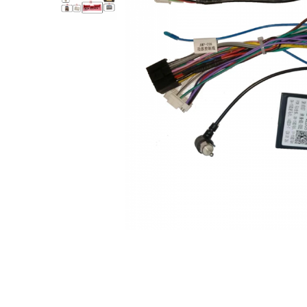
Opel
Dacia
Peugeot
Hyundai
Toyota
Seat
Kia
Chevrolet
Suzuki
Renault