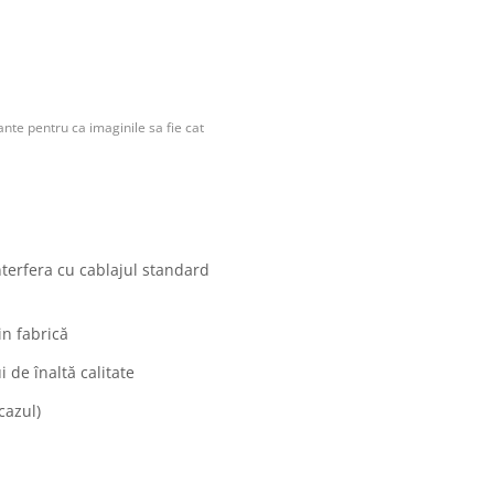
nte pentru ca imaginile sa fie cat
nterfera cu cablajul standard
in fabrică
 de înaltă calitate
cazul)