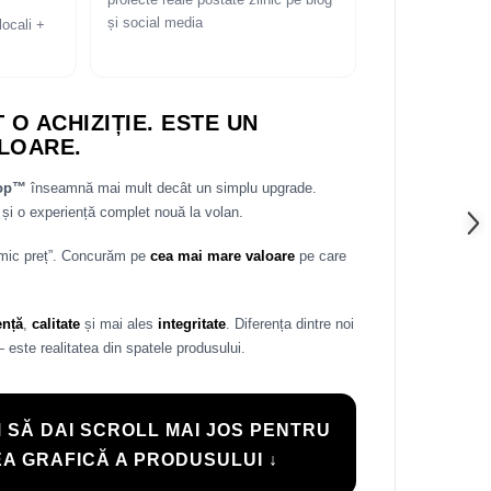
proiecte reale postate zilnic pe blog
și social media
locali +
 O ACHIZIȚIE. ESTE UN
LOARE.
rop™
înseamnă mai mult decât un simplu upgrade.
și o experiență complet nouă la volan.
 mic preț”. Concurăm pe
cea mai mare valoare
pe care
ență
,
calitate
și mai ales
integritate
. Diferența dintre noi
— este realitatea din spatele produsului.
 SĂ DAI SCROLL MAI JOS PENTRU
A GRAFICĂ A PRODUSULUI ↓