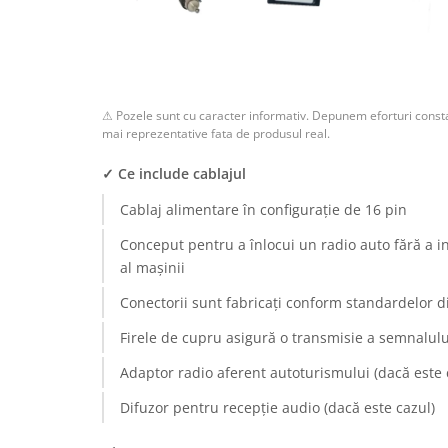
Rame adaptoare Dodge
Rame adaptoare Chrysler
⚠ Pozele sunt cu caracter informativ. Depunem eforturi consta
Rame adaptoare Isuzu
mai reprezentative fata de produsul real.
Rame adaptoare Subaru
✓ Ce include cablajul
Cablaj alimentare în configurație de 16 pin
Rame adaptoare Iveco
Conceput pentru a înlocui un radio auto fără a i
Rame adaptoare Smart
al mașinii
Conectorii sunt fabricați conform standardelor d
Rame adaptoare Land Rover
Firele de cupru asigură o transmisie a semnalului
Rame adaptoare Ssangyong
Adaptor radio aferent autoturismului (dacă este 
Rame adaptoare Hummer
Difuzor pentru recepție audio (dacă este cazul)
Camere marșarier auto