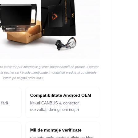
are caracter pur informativ și este independentă de produsul curent.
 pachet cu kit-urile menționate în codul de produs și cu ofertele
listate pe pagina produsului.
Compatibilitate Android OEM
 fără
kit-uri CANBUS & conectori
dezvoltați de inginerii noștri
Mii de montaje verificate