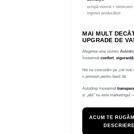
echipă internă + tehnicieni 
inginerii producători
MAI MULT DECÂT
UPGRADE DE VA
Alegerea unui sistem
Autod
Înseamnă
confort
,
siguranță
Noi nu concurăm pe „cel mai
o primești pentru banii tăi.
Autodrop înseamnă
transpar
și „alții” nu este marketingul 
ACUM TE RUGĂM
DESCRIERE