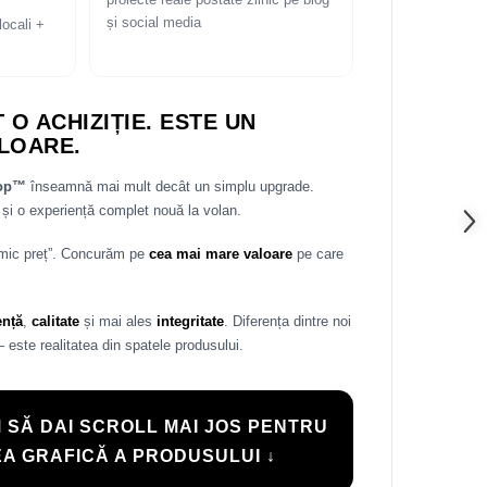
proiecte reale postate zilnic pe blog
și social media
locali +
 O ACHIZIȚIE. ESTE UN
LOARE.
rop™
înseamnă mai mult decât un simplu upgrade.
și o experiență complet nouă la volan.
 mic preț”. Concurăm pe
cea mai mare valoare
pe care
ență
,
calitate
și mai ales
integritate
. Diferența dintre noi
— este realitatea din spatele produsului.
 SĂ DAI SCROLL MAI JOS PENTRU
A GRAFICĂ A PRODUSULUI ↓