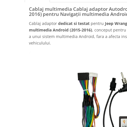
Rame adaptoare Daihatsu
Cablaj multimedia Cablaj adaptor Autodro
2016) pentru Navigații multimedia Androi
Rame adaptoare Mazda
Cablaj adaptor
dedicat si testat
pentru
Jeep Wrang
multimedia Android (2015-2016)
, conceput pentru 
Rame adaptoare Kia
a unui sistem multimedia Android, fara a afecta inst
vehiculului.
Rame adaptoare Alfa Romeo
Rame adaptoare Nissan
Rame adaptoare Fiat
Rame adaptoare Hyundai
Rame adaptoare Chevrolet
Rame adaptoare Mitsubishi
Rame adaptoare Jeep