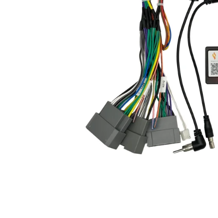
Opel
Dacia
Peugeot
Hyundai
Toyota
Seat
Kia
Chevrolet
Suzuki
Renault