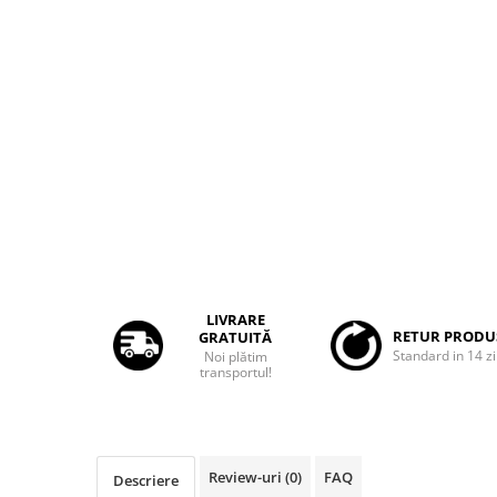
Rame adaptoare Dacia
Rame adaptoare Audi
Rame adaptoare BMW
Rame adaptoare Seat
Rame adaptoare Renault
Rame adaptoare Volvo
Rame adaptoare Honda
LIVRARE
RETUR PRODU
GRATUITĂ
Standard in 14 zi
Noi plătim
Rame Adaptoare Porsche
transportul!
Rame adaptoare Peugeot
Rame adaptoare Citroen
Review-uri
(0)
FAQ
Descriere