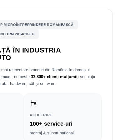
P MICROÎNTREPRINDERE ROMÂNEASCĂ
NFORM 2014/30/EU
ȚĂ ÎN INDUSTRIA
UTO
e mai respectate branduri din România în domeniul
premium, cu peste
33.800+ clienți mulțumiți
și soluții
 atât hardware, cât și software.
ACOPERIRE
100+ service-uri
montaj & suport național