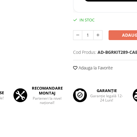
IN STOC
ADAUG
Cod Produs:
AD-BGRKIT289-CA
Adauga la Favorite
RECOMANDARE
GARANȚIE
SE
MONTAJ
Garanţie legală 12-
le!
Parteneri la nivel
24 Luni!
național!