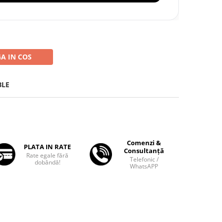
A IN COS
BLE
Comenzi &
PLATA IN RATE
Consultanță
Rate egale fără
Telefonic /
dobândă!
WhatsAPP