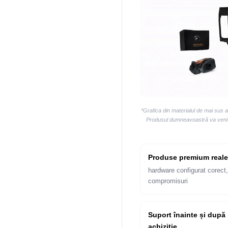
*Grafica din materialul de mai sus 
Produsul dumneavoastră va veni la
Produse premium reale
hardware configurat corect,
compromisuri
Suport înainte și după
achiziție