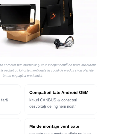
are caracter pur informativ și este independentă de produsul curent.
 pachet cu kit-urile menționate în codul de produs și cu ofertele
listate pe pagina produsului.
Compatibilitate Android OEM
 fără
kit-uri CANBUS & conectori
dezvoltați de inginerii noștri
Mii de montaje verificate