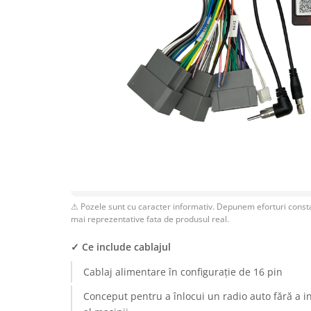
Rame adaptoare Dodge
Rame adaptoare Chrysler
Rame adaptoare Isuzu
Rame adaptoare Subaru
Rame adaptoare Iveco
Rame adaptoare Smart
⚠ Pozele sunt cu caracter informativ. Depunem eforturi consta
Rame adaptoare Land Rover
mai reprezentative fata de produsul real.
✓ Ce include cablajul
Rame adaptoare Ssangyong
Rame adaptoare Hummer
Cablaj alimentare în configurație de 16 pin
Conceput pentru a înlocui un radio auto fără a i
Camere marșarier auto