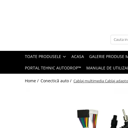
Toate Produsele
Navigații auto dedicate
Navigatii Dedicate
TOATE PRODUSELE
ACASA
GALERIE PRODUSE 
BMW
PORTAL TEHNIC AUTODROP™
MANUALE DE UTILIZA
Volkswagen
Home /
Conectică auto /
Cablaj multimedia Cablaj adapt
Audi
Mercedes Benz
Ford
Skoda