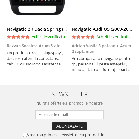
Navigatie 2K Dacia Spring (2021- Prezent), Android, S-Quadcore / 4GB RAM + 64GB ROM, 9.5 Inch - AD-BGS90042K+AD-BGRKIT366V4s
Navigatie Audi Q5 (2009-2017), Linux OS & OEM, MMI 3G, CarPlay & Android Auto Wireless, MirrorLink, Camera AHD, 12.3 Inch - AD-BGAALNXH+AD-BGRKITQ5002
Achizitie verificata
Achizitie verificata
Razvan Socolov,
Acum 5 zile
Adrian Vasile Sipoteanu,
Acum
E
2 saptamani
Un produs corect, "plug&play",
P
daca esti atent la conectarea
Am cumpărat o navigație pentru
d
cablurilor. Noroc cu asistenta
q5, personalul peste așteptări,
f
Autodrop, care a fost foarte
m-au ajutat cu informații foarte
prietenoasa si dispusa sa ajute.
prompt deși i-am deranjat în
M-a indrumat pas cu pas si mi-a
repetate rânduri. Foarte
atras atentia ca nu era conectat
serviabili, livrare rapidă, suport
cablul de video de la camera
tehnic, totul impecabil, o să revin
NEWSLETTER
OE...
la ei și pentru vi...
Nu rata ofertele si promotiile noastre
Vreau sa primesc newsletter cu promotiile