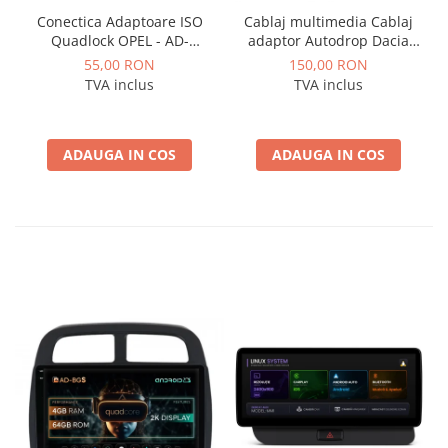
Conectica Adaptoare ISO
Cablaj multimedia Cablaj
Quadlock OPEL - AD-
adaptor Autodrop Dacia
ISOOPEL
Logan / Sandero pentru
55,00 RON
150,00 RON
Navigatii multimedia
TVA inclus
TVA inclus
Android
ADAUGA IN COS
ADAUGA IN COS