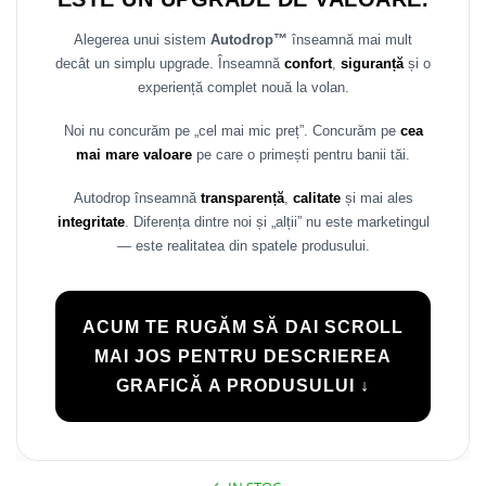
Alegerea unui sistem
Autodrop™
înseamnă mai mult
decât un simplu upgrade. Înseamnă
confort
,
siguranță
și o
experiență complet nouă la volan.
Noi nu concurăm pe „cel mai mic preț”. Concurăm pe
cea
mai mare valoare
pe care o primești pentru banii tăi.
Autodrop înseamnă
transparență
,
calitate
și mai ales
integritate
. Diferența dintre noi și „alții” nu este marketingul
— este realitatea din spatele produsului.
ACUM TE RUGĂM SĂ DAI SCROLL
MAI JOS PENTRU DESCRIEREA
GRAFICĂ A PRODUSULUI ↓