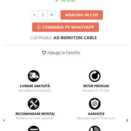
IN STOC
ADAUGA IN COS
COMANDA PE WHATSAPP
Cod Produs:
AD-BGRKIT296-CABLE
Adauga la Favorite
LIVRARE GRATUITĂ
RETUR PRODUSE
Noi plătim transportul!
Standard in 14 zile!
RECOMANDARE MONTAJ
GARANȚIE
Parteneri la nivel național!
Garanţie legală 12-24 Luni!