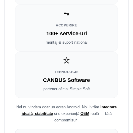
Fiat
Rame adaptoare Dodge
Jeep
Rame adaptoare Chrysler
ACOPERIRE
Volvo
Rame adaptoare Isuzu
100+ service-uri
Iveco
Rame adaptoare Subaru
montaj & suport național
Porsche
Rame adaptoare Iveco
Ssangyong
Rame adaptoare Smart
TEHNOLOGIE
CANBUS Software
Daihatsu
Rame adaptoare Land Rover
partener oficial Simple Soft
Dodge
Rame adaptoare Ssangyong
Rame adaptoare Hummer
Noi nu vindem doar un ecran Android. Noi livrăm
integrare
ideală
,
stabilitate
și o experiență
OEM
reală — fără
compromisuri.