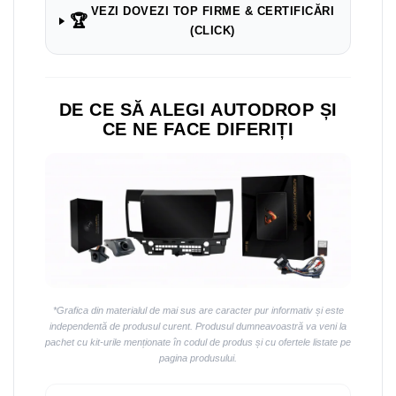
VEZI DOVEZI TOP FIRME & CERTIFICĂRI
🏆
(CLICK)
DE CE SĂ ALEGI AUTODROP ȘI
CE NE FACE DIFERIȚI
*Grafica din materialul de mai sus are caracter pur informativ și este
independentă de produsul curent. Produsul dumneavoastră va veni la
pachet cu kit-urile menționate în codul de produs și cu ofertele listate pe
pagina produsului.