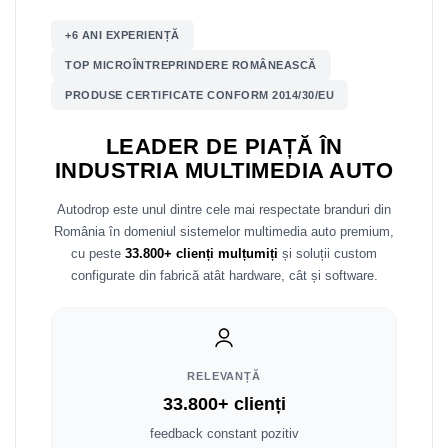
Mitsubishi
Rame adaptoare Mazda
+6 ANI EXPERIENȚĂ
TOP MICROÎNTREPRINDERE ROMÂNEASCĂ
Land Rover
Rame adaptoare Kia
PRODUSE CERTIFICATE CONFORM 2014/30/EU
Mazda
Rame adaptoare Alfa Romeo
LEADER DE PIAȚĂ ÎN
INDUSTRIA MULTIMEDIA AUTO
Honda
Rame adaptoare Nissan
Autodrop este unul dintre cele mai respectate branduri din
Citroen
Rame adaptoare Fiat
România în domeniul sistemelor multimedia auto premium,
cu peste
33.800+ clienți mulțumiți
și soluții custom
Isuzu
Rame adaptoare Hyundai
configurate din fabrică atât hardware, cât și software.
Chrysler
Rame adaptoare Chevrolet
Subaru
Rame adaptoare Mitsubishi
RELEVANȚĂ
Smart
Rame adaptoare Jeep
33.800+ clienți
feedback constant pozitiv