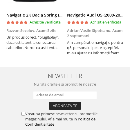
Navigatie 2K Dacia Spring (2021- Prezent), Android, S-Quadcore / 4GB RAM + 64GB ROM, 9.5 Inch - AD-BGS90042K+AD-BGRKIT366V4s
Navigatie Audi Q5 (2009-2017), Linux OS & OEM, MMI 3G, CarPlay & Android Auto Wireless, MirrorLink, Camera AHD, 12.3 Inch - AD-BGAALNXH+AD-BGRKITQ5002
Achizitie verificata
Achizitie verificata
Razvan Socolov,
Acum 5 zile
Adrian Vasile Sipoteanu,
Acum
E
2 saptamani
Un produs corect, "plug&play",
P
daca esti atent la conectarea
Am cumpărat o navigație pentru
d
cablurilor. Noroc cu asistenta
q5, personalul peste așteptări,
f
Autodrop, care a fost foarte
m-au ajutat cu informații foarte
prietenoasa si dispusa sa ajute.
prompt deși i-am deranjat în
M-a indrumat pas cu pas si mi-a
repetate rânduri. Foarte
atras atentia ca nu era conectat
serviabili, livrare rapidă, suport
cablul de video de la camera
tehnic, totul impecabil, o să revin
NEWSLETTER
OE...
la ei și pentru vi...
Nu rata ofertele si promotiile noastre
Vreau sa primesc newsletter cu promotiile
magazinului. Afla mai multe in
Politica de
Confidentialitate