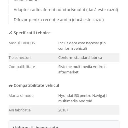
Conectică BMW
Adaptor radio aferent autoturismului (dacă este cazul)
Difuzor pentru recepție audio (dacă este cazul)
Conectică Volkswagen
📐 Specificatii tehnice
Conectică Mercedes Benz
Modul CANBUS
Inclus daca este necesar (tip
Conectică Ford
conform vehicul)
Tip conectori
Conform standard fabrica
Conectică Opel
Compatibilitate
Sisteme multimedia Android
aftermarket
Conectică Skoda
🚗 Compatibilitate vehicul
Conectică Honda
Marca si model
Hyundai I30 pentru Navigații
Conectică Chevrolet
multimedia Android
Ani fabricatie
2018+
Conectică Suzuki
Conectică Renault
ℹ Informatii importante