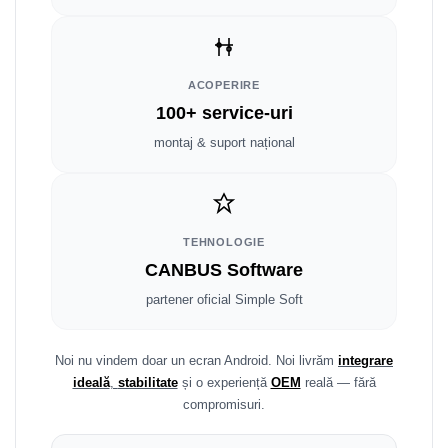
Smart
Fiat
ACOPERIRE
Jeep
100+ service-uri
montaj & suport național
Volvo
Iveco
Porsche
TEHNOLOGIE
CANBUS Software
Ssangyong
partener oficial Simple Soft
Daihatsu
Noi nu vindem doar un ecran Android. Noi livrăm
integrare
Dodge
ideală
,
stabilitate
și o experiență
OEM
reală — fără
compromisuri.
Navigații auto universale