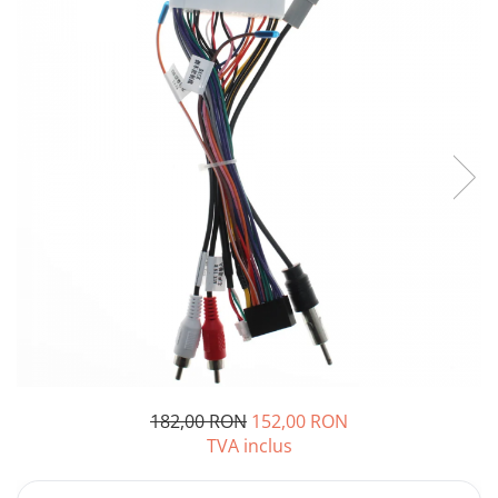
Opel
Dacia
Peugeot
Hyundai
Toyota
Seat
Kia
Chevrolet
182,00 RON
152,00 RON
TVA inclus
Suzuki
Renault