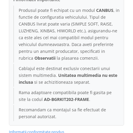
Produsul poate fi echipat cu un modul
CANBUS
, in
Conectică Kia
functie de configuratia vehiculului. Tipul de
CANBUS livrat poate varia (SIMPLE SOFT, RAISE,
Conectică Hyundai
LUZHENG, XINBAS, HIWORLD etc.), asigurandu-ne
ca este ales cel mai compatibil modul pentru
Conectică Mitsubishi
vehiculul dumneavoastra. Daca aveti preferinte
pentru un anumit producator, specificati in
Lumini ambientale
rubrica
Observatii
la plasarea comenzii.
Cablajul este destinat exclusiv conectarii unui
sistem multimedia.
Unitatea multimedia nu este
inclusa
si se achizitioneaza separat.
Rama adaptoare compatibila poate fi gasita pe
site la codul
AD-BGRKIT202-FRAME
.
Recomandam ca montajul sa fie efectuat de
personal autorizat.
Informatii conformitate produs