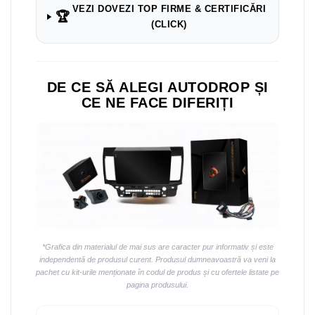
Navigații auto universale
VEZI DOVEZI TOP FIRME & CERTIFICĂRI
🏆
Navigații universale 2DIN
(CLICK)
Navigații universale 1DIN
Rame adaptoare auto
DE CE SĂ ALEGI AUTODROP ȘI
Rame adaptoare auto
CE NE FACE DIFERIȚI
Rame adaptoare Volkswagen
Rame adaptoare Ford
Rame adaptoare M-Benz
Rame adaptoare Opel
*Grafica din materialul de mai sus are caracter pur informativ și este
Rame adaptoare Skoda
independentă de produsul curent. Produsul dumneavoastră va veni la
pachet cu kit-urile menționate în codul de produs și cu ofertele listate pe
pagina produsului.
Rame adaptoare Suzuki