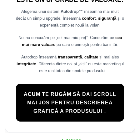
Rame adaptoare Daihatsu
Alegerea unui sistem
Autodrop™
înseamnă mai mult
decât un simplu upgrade. Înseamnă
confort
,
siguranță
și o
Rame adaptoare Mazda
experiență complet nouă la volan.
Rame adaptoare Kia
Noi nu concurăm pe „cel mai mic preț”. Concurăm pe
cea
mai mare valoare
pe care o primești pentru banii tăi.
Rame adaptoare Alfa Romeo
Autodrop înseamnă
transparență
,
calitate
și mai ales
Rame adaptoare Nissan
integritate
. Diferența dintre noi și „alții” nu este marketingul
— este realitatea din spatele produsului.
Rame adaptoare Fiat
Rame adaptoare Hyundai
ACUM TE RUGĂM SĂ DAI SCROLL
MAI JOS PENTRU DESCRIEREA
Rame adaptoare Chevrolet
GRAFICĂ A PRODUSULUI ↓
Rame adaptoare Mitsubishi
Rame adaptoare Jeep