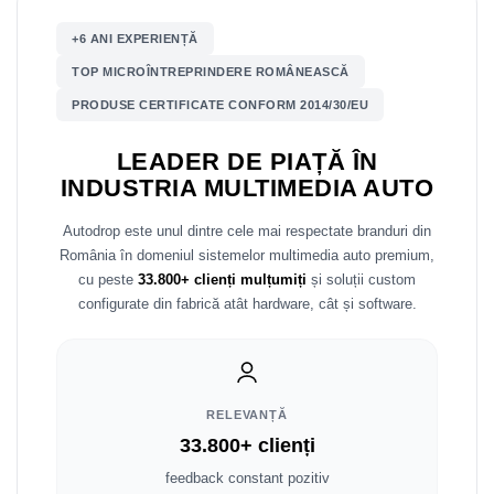
+6 ANI EXPERIENȚĂ
Nissan
TOP MICROÎNTREPRINDERE ROMÂNEASCĂ
Mitsubishi
PRODUSE CERTIFICATE CONFORM 2014/30/EU
Land Rover
LEADER DE PIAȚĂ ÎN
INDUSTRIA MULTIMEDIA AUTO
Mazda
Autodrop este unul dintre cele mai respectate branduri din
Honda
România în domeniul sistemelor multimedia auto premium,
cu peste
33.800+ clienți mulțumiți
și soluții custom
Citroen
configurate din fabrică atât hardware, cât și software.
Isuzu
Chrysler
RELEVANȚĂ
33.800+ clienți
Subaru
feedback constant pozitiv