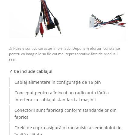
Camere Renault
Camere Fiat
Camere Citroen
⚠ Pozele sunt cu caracter informativ. Depunem eforturi constante
Camere Peugeot
pentru ca imaginile sa fie cat mai reprezentative fata de produsul
real.
Camere Fiat
✓ Ce include cablajul
Camere înregistrare trafic
Cablaj alimentare în configurație de 16 pin
Accesorii multimedia
Conceput pentru a înlocui un radio auto fără a
interfera cu cablajul standard al mașinii
Conectică Auto
Conectorii sunt fabricați conform standardelor din
Conectică Auto
fabrică
Firele de cupru asigură o transmisie a semnalului de
Conectică Audi
înaltă calitate