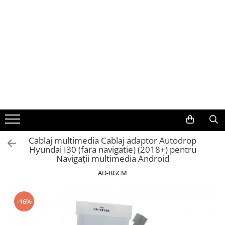
Toate Produsele
Navigații auto dedicate
Navigatii Dedicate
BMW
Volkswagen
Cablaj multimedia Cablaj adaptor Autodrop
Hyundai I30 (fara navigatie) (2018+) pentru
Audi
Navigații multimedia Android
Mercedes Benz
AD-BGCM
Ford
-16%
Skoda