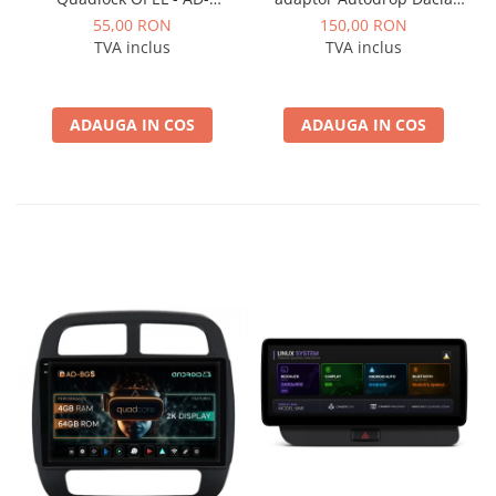
ISOOPEL
Logan / Sandero pentru
55,00 RON
150,00 RON
Navigatii multimedia
TVA inclus
TVA inclus
Android
ADAUGA IN COS
ADAUGA IN COS