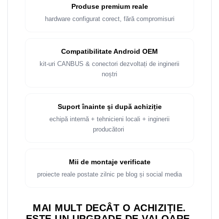
Rame adaptoare Dacia
Produse premium reale
hardware configurat corect, fără compromisuri
Rame adaptoare Audi
Rame adaptoare BMW
Compatibilitate Android OEM
kit-uri CANBUS & conectori dezvoltați de inginerii
Rame adaptoare Seat
noștri
Rame adaptoare Renault
Suport înainte și după achiziție
Rame adaptoare Volvo
echipă internă + tehnicieni locali + inginerii
producători
Rame adaptoare Honda
Rame Adaptoare Porsche
Mii de montaje verificate
proiecte reale postate zilnic pe blog și social media
Rame adaptoare Peugeot
MAI MULT DECÂT O ACHIZIȚIE.
Rame adaptoare Citroen
ESTE UN UPGRADE DE VALOARE.