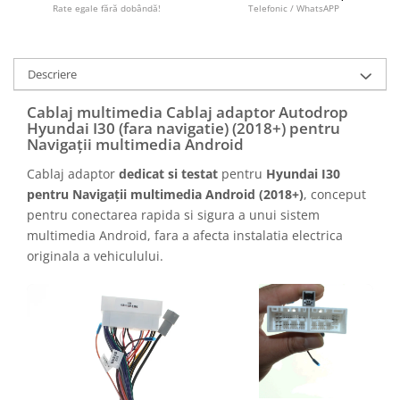
Camere marșarier auto
Rate egale fără dobândă!
Telefonic / WhatsAPP
Camere marșarier universale
Descriere
Camere Skoda
Cablaj multimedia Cablaj adaptor Autodrop
Hyundai I30 (fara navigatie) (2018+) pentru
Camere Volkswagen
Navigații multimedia Android
Cablaj adaptor
dedicat si testat
pentru
Hyundai I30
Camere Mercedes Benz
pentru Navigații multimedia Android (2018+)
, conceput
pentru conectarea rapida si sigura a unui sistem
Camere Audi
multimedia Android, fara a afecta instalatia electrica
originala a vehiculului.
Camere BMW
Camere Ford
Camere Opel
Camere Iveco