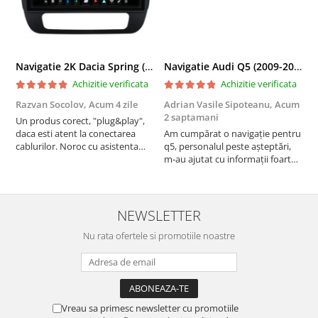
Navigatie 2K Dacia Spring (2021- Prezent), Android, S-Quadcore / 4GB RAM + 64GB ROM, 9.5 Inch - AD-BGS90042K+AD-BGRKIT366V4s
Navigatie Audi Q5 (2009-2017), Linux OS & OEM, MMI 3G, CarPlay & Android Auto Wireless, MirrorLink, Camera AHD, 12.3 Inch - AD-BGAALNXH+AD-BGRKITQ5002
Achizitie verificata
Achizitie verificata
Razvan Socolov,
Acum 4 zile
Adrian Vasile Sipoteanu,
Acum
E
2 saptamani
Un produs corect, "plug&play",
P
daca esti atent la conectarea
Am cumpărat o navigație pentru
d
cablurilor. Noroc cu asistenta
q5, personalul peste așteptări,
f
Autodrop, care a fost foarte
m-au ajutat cu informații foarte
prietenoasa si dispusa sa ajute.
prompt deși i-am deranjat în
M-a indrumat pas cu pas si mi-a
repetate rânduri. Foarte
atras atentia ca nu era conectat
serviabili, livrare rapidă, suport
cablul de video de la camera
tehnic, totul impecabil, o să revin
NEWSLETTER
OE...
la ei și pentru vi...
Nu rata ofertele si promotiile noastre
Vreau sa primesc newsletter cu promotiile