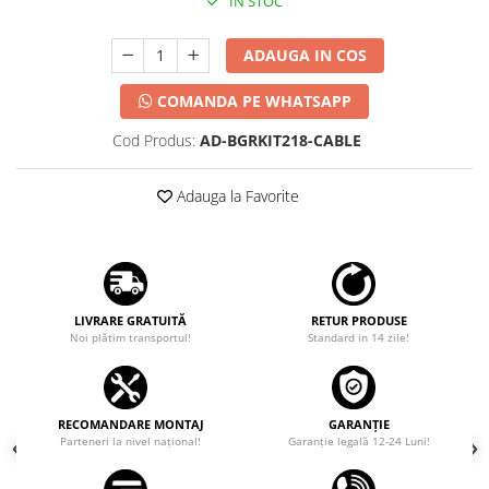
IN STOC
ADAUGA IN COS
COMANDA PE WHATSAPP
Cod Produs:
AD-BGRKIT218-CABLE
Adauga la Favorite
LIVRARE GRATUITĂ
RETUR PRODUSE
Noi plătim transportul!
Standard in 14 zile!
RECOMANDARE MONTAJ
GARANȚIE
Parteneri la nivel național!
Garanţie legală 12-24 Luni!