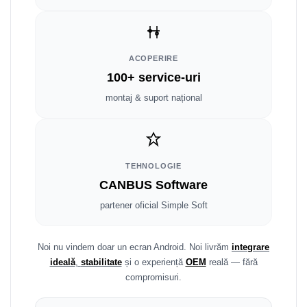
Fiat
Rame adaptoare Dodge
Jeep
Rame adaptoare Chrysler
ACOPERIRE
Volvo
Rame adaptoare Isuzu
100+ service-uri
Iveco
Rame adaptoare Subaru
montaj & suport național
Porsche
Rame adaptoare Iveco
Ssangyong
Rame adaptoare Smart
TEHNOLOGIE
CANBUS Software
Daihatsu
Rame adaptoare Land Rover
partener oficial Simple Soft
Dodge
Rame adaptoare Ssangyong
Rame adaptoare Hummer
Noi nu vindem doar un ecran Android. Noi livrăm
integrare
ideală
,
stabilitate
și o experiență
OEM
reală — fără
compromisuri.