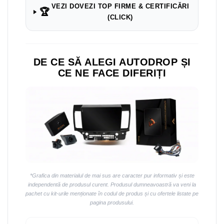
VEZI DOVEZI TOP FIRME & CERTIFICĂRI
🏆
(CLICK)
DE CE SĂ ALEGI AUTODROP ȘI
CE NE FACE DIFERIȚI
*Grafica din materialul de mai sus are caracter pur informativ și este
independentă de produsul curent. Produsul dumneavoastră va veni la
pachet cu kit-urile menționate în codul de produs și cu ofertele listate pe
pagina produsului.