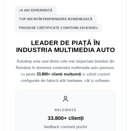
Mitsubishi
Rame adaptoare Mazda
+6 ANI EXPERIENȚĂ
TOP MICROÎNTREPRINDERE ROMÂNEASCĂ
Land Rover
Rame adaptoare Kia
PRODUSE CERTIFICATE CONFORM 2014/30/EU
Mazda
Rame adaptoare Alfa Romeo
LEADER DE PIAȚĂ ÎN
INDUSTRIA MULTIMEDIA AUTO
Honda
Rame adaptoare Nissan
Autodrop este unul dintre cele mai respectate branduri din
Citroen
Rame adaptoare Fiat
România în domeniul sistemelor multimedia auto premium,
cu peste
33.800+ clienți mulțumiți
și soluții custom
Isuzu
Rame adaptoare Hyundai
configurate din fabrică atât hardware, cât și software.
Chrysler
Rame adaptoare Chevrolet
Subaru
Rame adaptoare Mitsubishi
RELEVANȚĂ
Smart
Rame adaptoare Jeep
33.800+ clienți
feedback constant pozitiv