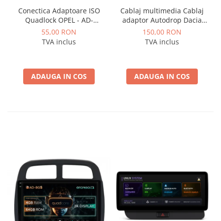
Conectica Adaptoare ISO
Cablaj multimedia Cablaj
Quadlock OPEL - AD-
adaptor Autodrop Dacia
ISOOPEL
Logan / Sandero pentru
55,00 RON
150,00 RON
Navigatii multimedia
TVA inclus
TVA inclus
Android
ADAUGA IN COS
ADAUGA IN COS