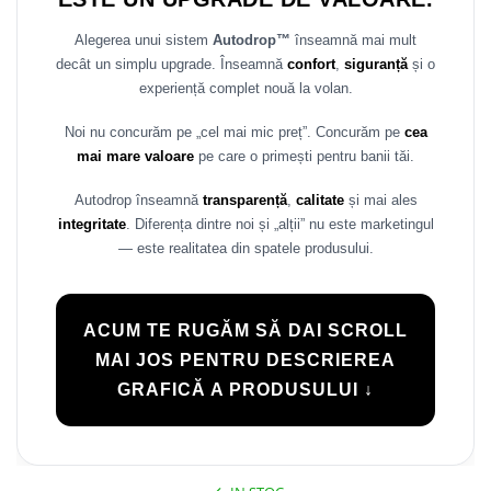
Alegerea unui sistem
Autodrop™
înseamnă mai mult
decât un simplu upgrade. Înseamnă
confort
,
siguranță
și o
experiență complet nouă la volan.
Noi nu concurăm pe „cel mai mic preț”. Concurăm pe
cea
mai mare valoare
pe care o primești pentru banii tăi.
Autodrop înseamnă
transparență
,
calitate
și mai ales
integritate
. Diferența dintre noi și „alții” nu este marketingul
— este realitatea din spatele produsului.
ACUM TE RUGĂM SĂ DAI SCROLL
MAI JOS PENTRU DESCRIEREA
GRAFICĂ A PRODUSULUI ↓