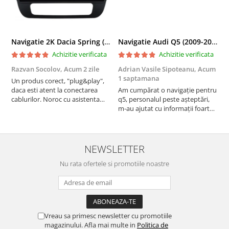
Navigatie 2K Dacia Spring (2021- Prezent), Android, S-Quadcore / 4GB RAM + 64GB ROM, 9.5 Inch - AD-BGS90042K+AD-BGRKIT366V4s
Navigatie Audi Q5 (2009-2017), Linux OS & OEM, MMI 3G, CarPlay & Android Auto Wireless, MirrorLink, Camera AHD, 12.3 Inch - AD-BGAALNXH+AD-BGRKITQ5002
Achizitie verificata
Achizitie verificata
Razvan Socolov,
Acum 2 zile
Adrian Vasile Sipoteanu,
Acum
E
1 saptamana
Un produs corect, "plug&play",
P
daca esti atent la conectarea
Am cumpărat o navigație pentru
d
cablurilor. Noroc cu asistenta
q5, personalul peste așteptări,
f
Autodrop, care a fost foarte
m-au ajutat cu informații foarte
prietenoasa si dispusa sa ajute.
prompt deși i-am deranjat în
M-a indrumat pas cu pas si mi-a
repetate rânduri. Foarte
atras atentia ca nu era conectat
serviabili, livrare rapidă, suport
cablul de video de la camera
tehnic, totul impecabil, o să revin
NEWSLETTER
OE...
la ei și pentru vi...
Nu rata ofertele si promotiile noastre
Vreau sa primesc newsletter cu promotiile
magazinului. Afla mai multe in
Politica de