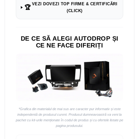
VEZI DOVEZI TOP FIRME & CERTIFICĂRI
🏆
(CLICK)
DE CE SĂ ALEGI AUTODROP ȘI
CE NE FACE DIFERIȚI
*Grafica din materialul de mai sus are caracter pur informativ și este
independentă de produsul curent. Produsul dumneavoastră va veni la
pachet cu kit-urile menționate în codul de produs și cu ofertele listate pe
pagina produsului.