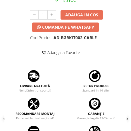
IN STOC
ADAUGA IN COS
COMANDA PE WHATSAPP
Cod Produs:
AD-BGRKIT002-CABLE
Adauga la Favorite
LIVRARE GRATUITĂ
RETUR PRODUSE
Noi plătim transportul!
Standard in 14 zile!
RECOMANDARE MONTAJ
GARANȚIE
Parteneri la nivel național!
Garanţie legală 12-24 Luni!