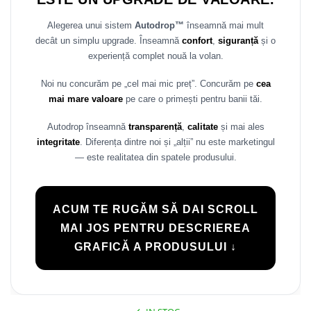
Alegerea unui sistem
Autodrop™
înseamnă mai mult
decât un simplu upgrade. Înseamnă
confort
,
siguranță
și o
experiență complet nouă la volan.
Noi nu concurăm pe „cel mai mic preț”. Concurăm pe
cea
mai mare valoare
pe care o primești pentru banii tăi.
Autodrop înseamnă
transparență
,
calitate
și mai ales
integritate
. Diferența dintre noi și „alții” nu este marketingul
— este realitatea din spatele produsului.
ACUM TE RUGĂM SĂ DAI SCROLL
MAI JOS PENTRU DESCRIEREA
GRAFICĂ A PRODUSULUI ↓