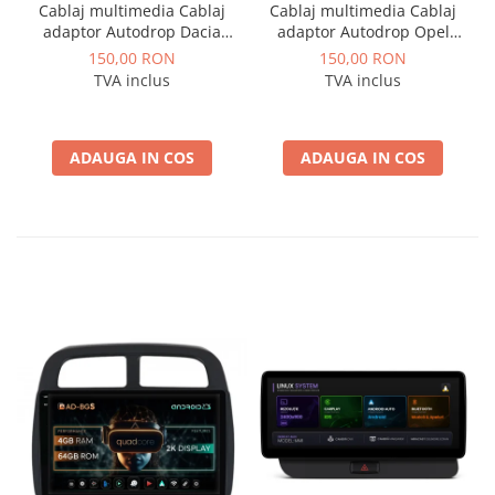
Cablaj multimedia Cablaj
Cablaj multimedia Cablaj
adaptor Autodrop Dacia
adaptor Autodrop Opel
Logan / Sandero pentru
pentru Navigatii
150,00 RON
150,00 RON
Navigatii multimedia
multimedia Android
TVA inclus
TVA inclus
Android
ADAUGA IN COS
ADAUGA IN COS