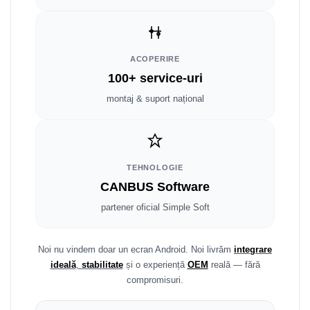
Fiat
Rame adaptoare Dodge
Jeep
Rame adaptoare Chrysler
ACOPERIRE
Volvo
Rame adaptoare Isuzu
100+ service-uri
Iveco
Rame adaptoare Subaru
montaj & suport național
Porsche
Rame adaptoare Iveco
Ssangyong
Rame adaptoare Smart
TEHNOLOGIE
CANBUS Software
Daihatsu
Rame adaptoare Land Rover
partener oficial Simple Soft
Dodge
Rame adaptoare Ssangyong
Rame adaptoare Hummer
Noi nu vindem doar un ecran Android. Noi livrăm
integrare
ideală
,
stabilitate
și o experiență
OEM
reală — fără
compromisuri.