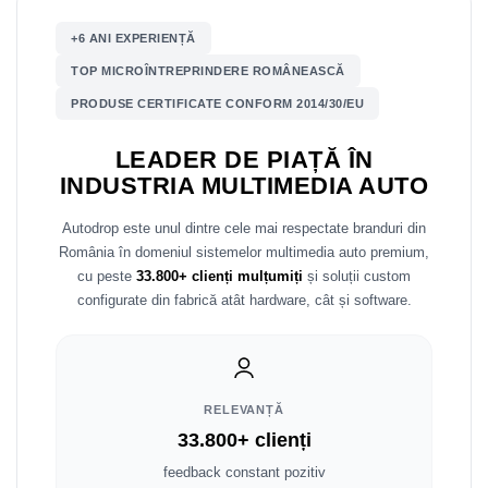
Mitsubishi
Rame adaptoare Mazda
+6 ANI EXPERIENȚĂ
TOP MICROÎNTREPRINDERE ROMÂNEASCĂ
Land Rover
Rame adaptoare Kia
PRODUSE CERTIFICATE CONFORM 2014/30/EU
Mazda
Rame adaptoare Alfa Romeo
LEADER DE PIAȚĂ ÎN
INDUSTRIA MULTIMEDIA AUTO
Honda
Rame adaptoare Nissan
Autodrop este unul dintre cele mai respectate branduri din
Citroen
Rame adaptoare Fiat
România în domeniul sistemelor multimedia auto premium,
cu peste
33.800+ clienți mulțumiți
și soluții custom
Isuzu
Rame adaptoare Hyundai
configurate din fabrică atât hardware, cât și software.
Chrysler
Rame adaptoare Chevrolet
Subaru
Rame adaptoare Mitsubishi
RELEVANȚĂ
Smart
Rame adaptoare Jeep
33.800+ clienți
feedback constant pozitiv