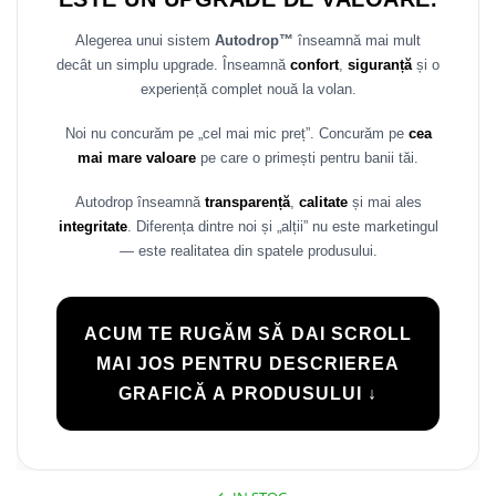
Alegerea unui sistem
Autodrop™
înseamnă mai mult
decât un simplu upgrade. Înseamnă
confort
,
siguranță
și o
experiență complet nouă la volan.
Noi nu concurăm pe „cel mai mic preț”. Concurăm pe
cea
mai mare valoare
pe care o primești pentru banii tăi.
Autodrop înseamnă
transparență
,
calitate
și mai ales
integritate
. Diferența dintre noi și „alții” nu este marketingul
— este realitatea din spatele produsului.
ACUM TE RUGĂM SĂ DAI SCROLL
MAI JOS PENTRU DESCRIEREA
GRAFICĂ A PRODUSULUI ↓