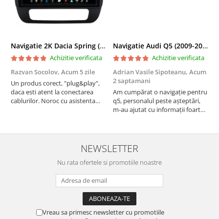
Navigatie 2K Dacia Spring (2021- Prezent), Android, S-Quadcore / 4GB RAM + 64GB ROM, 9.5 Inch - AD-BGS90042K+AD-BGRKIT366V4s
Navigatie Audi Q5 (2009-2017), Linux OS & OEM, MMI 3G, CarPlay & Android Auto Wireless, MirrorLink, Camera AHD, 12.3 Inch - AD-BGAALNXH+AD-BGRKITQ5002
Achizitie verificata
Achizitie verificata
Razvan Socolov,
Acum 5 zile
Adrian Vasile Sipoteanu,
Acum
E
2 saptamani
Un produs corect, "plug&play",
P
daca esti atent la conectarea
Am cumpărat o navigație pentru
d
cablurilor. Noroc cu asistenta
q5, personalul peste așteptări,
f
Autodrop, care a fost foarte
m-au ajutat cu informații foarte
prietenoasa si dispusa sa ajute.
prompt deși i-am deranjat în
M-a indrumat pas cu pas si mi-a
repetate rânduri. Foarte
atras atentia ca nu era conectat
serviabili, livrare rapidă, suport
cablul de video de la camera
tehnic, totul impecabil, o să revin
NEWSLETTER
OE...
la ei și pentru vi...
Nu rata ofertele si promotiile noastre
Vreau sa primesc newsletter cu promotiile