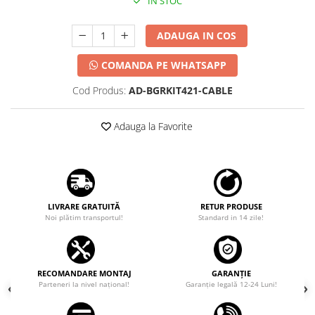
IN STOC
ADAUGA IN COS
COMANDA PE WHATSAPP
Cod Produs:
AD-BGRKIT421-CABLE
Adauga la Favorite
LIVRARE GRATUITĂ
RETUR PRODUSE
Noi plătim transportul!
Standard in 14 zile!
RECOMANDARE MONTAJ
GARANȚIE
Parteneri la nivel național!
Garanţie legală 12-24 Luni!