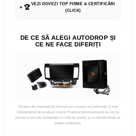
VEZI DOVEZI TOP FIRME & CERTIFICĂRI
🏆
(CLICK)
DE CE SĂ ALEGI AUTODROP ȘI
CE NE FACE DIFERIȚI
*Grafica din materialul de mai sus are caracter pur informativ și este
independentă de produsul curent. Produsul dumneavoastră va veni la
pachet cu kit-urile menționate în codul de produs și cu ofertele listate pe
pagina produsului.