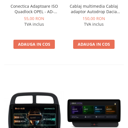
Conectica Adaptoare ISO
Cablaj multimedia Cablaj
Quadlock OPEL - AD-
adaptor Autodrop Dacia
ISOOPEL
Logan / Sandero pentru
55,00 RON
150,00 RON
Navigatii multimedia
TVA inclus
TVA inclus
Android
ADAUGA IN COS
ADAUGA IN COS