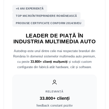
Mitsubishi
Rame adaptoare Mazda
+6 ANI EXPERIENȚĂ
TOP MICROÎNTREPRINDERE ROMÂNEASCĂ
Land Rover
Rame adaptoare Kia
PRODUSE CERTIFICATE CONFORM 2014/30/EU
Mazda
Rame adaptoare Alfa Romeo
LEADER DE PIAȚĂ ÎN
INDUSTRIA MULTIMEDIA AUTO
Honda
Rame adaptoare Nissan
Autodrop este unul dintre cele mai respectate branduri din
Citroen
Rame adaptoare Fiat
România în domeniul sistemelor multimedia auto premium,
cu peste
33.800+ clienți mulțumiți
și soluții custom
Isuzu
Rame adaptoare Hyundai
configurate din fabrică atât hardware, cât și software.
Chrysler
Rame adaptoare Chevrolet
Subaru
Rame adaptoare Mitsubishi
RELEVANȚĂ
Smart
Rame adaptoare Jeep
33.800+ clienți
feedback constant pozitiv