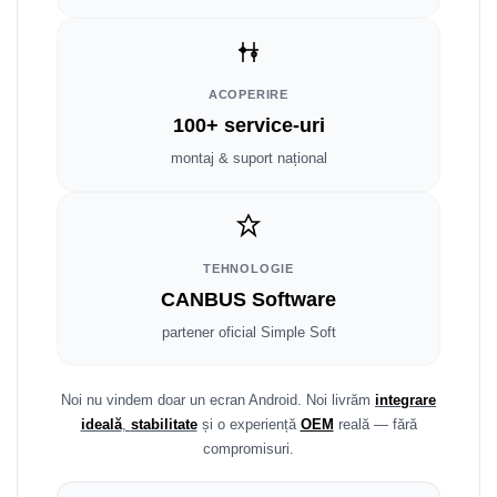
Fiat
Rame adaptoare Dodge
Jeep
Rame adaptoare Chrysler
ACOPERIRE
Volvo
Rame adaptoare Isuzu
100+ service-uri
Iveco
Rame adaptoare Subaru
montaj & suport național
Porsche
Rame adaptoare Iveco
Ssangyong
Rame adaptoare Smart
TEHNOLOGIE
CANBUS Software
Daihatsu
Rame adaptoare Land Rover
partener oficial Simple Soft
Dodge
Rame adaptoare Ssangyong
Rame adaptoare Hummer
Noi nu vindem doar un ecran Android. Noi livrăm
integrare
ideală
,
stabilitate
și o experiență
OEM
reală — fără
compromisuri.