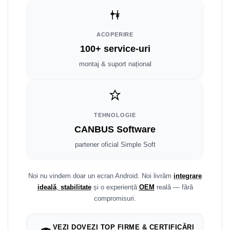
Smart
Fiat
ACOPERIRE
100+ service-uri
Jeep
montaj & suport național
Volvo
Iveco
TEHNOLOGIE
Porsche
CANBUS Software
partener oficial Simple Soft
Ssangyong
Daihatsu
Noi nu vindem doar un ecran Android. Noi livrăm
integrare
ideală
,
stabilitate
și o experiență
OEM
reală — fără
Dodge
compromisuri.
Navigații auto universale
VEZI DOVEZI TOP FIRME & CERTIFICĂRI