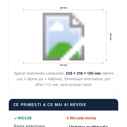
228 mm
Conectică Kia
Conectică Hyundai
130 mm
Conectică Mitsubishi
Lumini ambientale
218 mm
Aparat multimedia compatibil:
228 × 218 × 130 mm
(lățime
sus × lățime jos × înălțime).
Dimensiuni informative, pot
diferi 1–2 mm; este aceeași ramă.
CE PRIMEȘTI & CE MAI AI NEVOIE
✓ INCLUS
✗ NU este inclus
Rama adaptoare
•
Unitatea multimedia