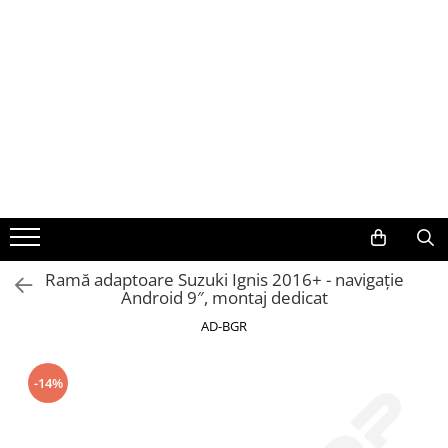
Toate Produsele
Navigații auto dedicate
Navigatii Dedicate
BMW
Volkswagen
Ramă adaptoare Suzuki Ignis 2016+ - navigație
Android 9″, montaj dedicat
Audi
AD-BGR
Mercedes Benz
-14%
Ford
Skoda