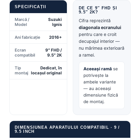
SPECIFICAȚII
Conectică BMW
DE CE 9″ FHD ȘI
9.5″ 2K?
Marcă /
Suzuki
Cifra reprezintă
Conectică Volkswagen
Model
Ignis
diagonala ecranului
pentru care e croit
Conectică Mercedes Benz
Ani fabricație
2016+
decupajul interior —
nu mărimea exterioară
Ecran
9″ FHD /
Conectică Ford
a ramei.
compatibil
9.5″ 2K
Conectică Opel
Tip
Dedicat, în
Aceeași ramă
se
montaj
locașul original
potrivește la
Conectică Skoda
ambele variante
— au aceeași
Conectică Honda
dimensiune fizică
de montaj.
Conectică Chevrolet
Conectică Suzuki
DIMENSIUNEA APARATULUI COMPATIBIL · 9 /
9.5 INCH
Conectică Renault