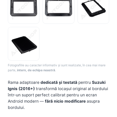
Camere Renault
Camere Fiat
Camere Citroen
Camere Peugeot
Camere Fiat
Fotografiile au caracter informativ și sunt realizate, în cea mai mare
Camere înregistrare trafic
parte,
intern, de echipa noastră
.
Accesorii multimedia
Rama adaptoare
dedicată și testată
pentru
Suzuki
Ignis (2016+)
transformă locașul original al bordului
Conectică Auto
într-un suport perfect calibrat pentru un ecran
Conectică Auto
Android modern —
fără nicio modificare
asupra
bordului.
Conectică Audi