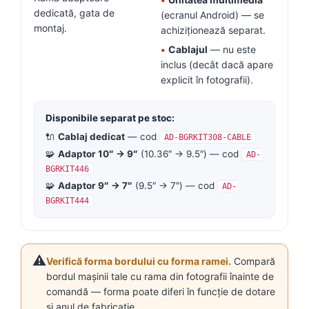
dedicată, gata de
(ecranul Android) — se
montaj.
achiziționează separat.
•
Cablajul
— nu este
inclus (decât dacă apare
explicit în fotografii).
Disponibile separat pe stoc:
🔌
Cablaj dedicat
— cod
AD-BGRKIT308-CABLE
🧩
Adaptor 10″ → 9″
(10.36″ → 9.5″) — cod
AD-
BGRKIT446
🧩
Adaptor 9″ → 7″
(9.5″ → 7″) — cod
AD-
BGRKIT444
⚠️
Verifică forma bordului cu forma ramei.
Compară
bordul mașinii tale cu rama din fotografii înainte de
comandă — forma poate diferi în funcție de dotare
și anul de fabricație.