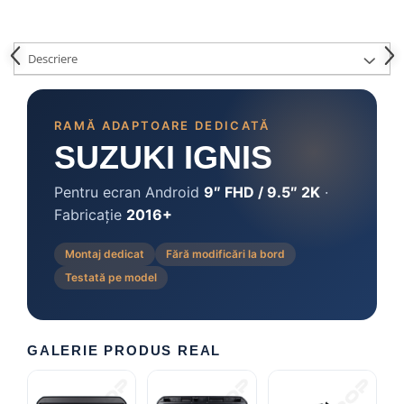
Camere marșarier auto
Camere marșarier universale
Descriere
Camere Skoda
RAMĂ ADAPTOARE DEDICATĂ
Camere Volkswagen
SUZUKI IGNIS
Camere Mercedes Benz
Pentru ecran Android
9″ FHD / 9.5″ 2K
·
Fabricație
2016+
Camere Audi
Montaj dedicat
Fără modificări la bord
Camere BMW
Testată pe model
Camere Ford
Camere Opel
GALERIE PRODUS REAL
Camere Iveco