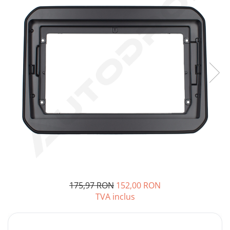
Opel
Dacia
Peugeot
Hyundai
Toyota
Seat
Kia
Chevrolet
175,97 RON
152,00 RON
TVA inclus
Suzuki
Renault