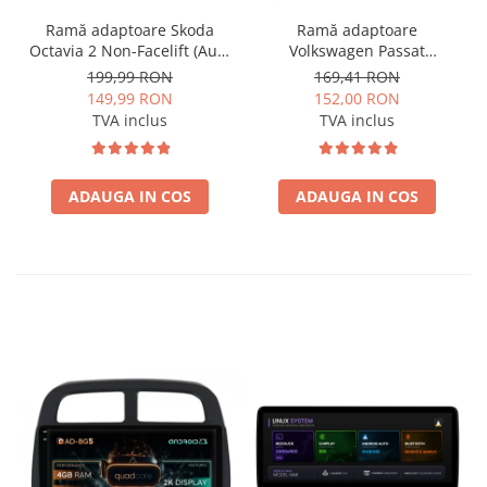
Ramă adaptoare Skoda
Ramă adaptoare
Octavia 2 Non-Facelift (Auto
Volkswagen Passat
A/C) 2004-2009 - fațetă
B6/B7/CC 2011-2015 -
199,99 RON
169,41 RON
213×133 (RNS 510 / RCD
navigație Android 10.1″,
149,99 RON
152,00 RON
330), montaj dedicat
montaj dedicat
TVA inclus
TVA inclus
ADAUGA IN COS
ADAUGA IN COS