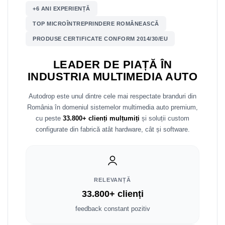
+6 ANI EXPERIENȚĂ
Nissan
TOP MICROÎNTREPRINDERE ROMÂNEASCĂ
PRODUSE CERTIFICATE CONFORM 2014/30/EU
Mitsubishi
LEADER DE PIAȚĂ ÎN
Land Rover
INDUSTRIA MULTIMEDIA AUTO
Mazda
Autodrop este unul dintre cele mai respectate branduri din
România în domeniul sistemelor multimedia auto premium,
Honda
cu peste
33.800+ clienți mulțumiți
și soluții custom
configurate din fabrică atât hardware, cât și software.
Citroen
Isuzu
RELEVANȚĂ
Chrysler
33.800+ clienți
Subaru
feedback constant pozitiv