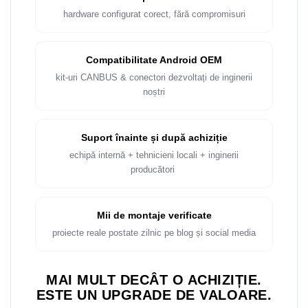
Rame adaptoare Dacia
hardware configurat corect, fără compromisuri
Rame adaptoare Audi
Compatibilitate Android OEM
Rame adaptoare BMW
kit-uri CANBUS & conectori dezvoltați de inginerii
noștri
Rame adaptoare Seat
Rame adaptoare Renault
Suport înainte și după achiziție
echipă internă + tehnicieni locali + inginerii
Rame adaptoare Volvo
producători
Rame adaptoare Honda
Mii de montaje verificate
Rame Adaptoare Porsche
proiecte reale postate zilnic pe blog și social media
Rame adaptoare Peugeot
MAI MULT DECÂT O ACHIZIȚIE.
Rame adaptoare Citroen
ESTE UN UPGRADE DE VALOARE.