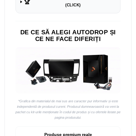
Navigații auto universale
🏆
(CLICK)
Navigații universale 2DIN
Navigații universale 1DIN
DE CE SĂ ALEGI AUTODROP ȘI
Rame adaptoare auto
CE NE FACE DIFERIȚI
Rame adaptoare auto
Rame adaptoare Volkswagen
Rame adaptoare Ford
Rame adaptoare M-Benz
Rame adaptoare Opel
*Grafica din materialul de mai sus are caracter pur informativ și este
independentă de produsul curent. Produsul dumneavoastră va veni la
Rame adaptoare Skoda
pachet cu kit-urile menționate în codul de produs și cu ofertele listate pe
pagina produsului.
Rame adaptoare Suzuki
Produse premium reale