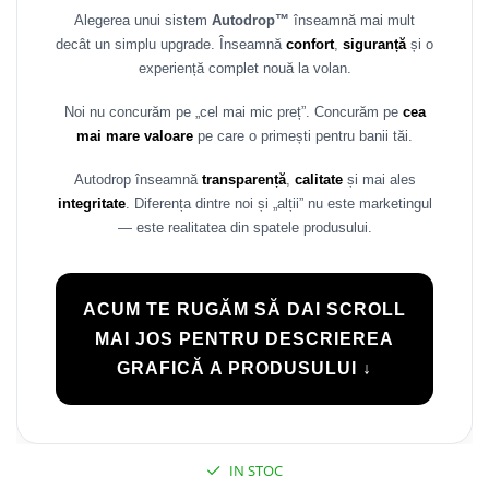
Alegerea unui sistem
Autodrop™
înseamnă mai mult
Rame adaptoare Daihatsu
decât un simplu upgrade. Înseamnă
confort
,
siguranță
și o
experiență complet nouă la volan.
Rame adaptoare Mazda
Noi nu concurăm pe „cel mai mic preț”. Concurăm pe
cea
Rame adaptoare Kia
mai mare valoare
pe care o primești pentru banii tăi.
Rame adaptoare Alfa Romeo
Autodrop înseamnă
transparență
,
calitate
și mai ales
integritate
. Diferența dintre noi și „alții” nu este marketingul
Rame adaptoare Nissan
— este realitatea din spatele produsului.
Rame adaptoare Fiat
ACUM TE RUGĂM SĂ DAI SCROLL
Rame adaptoare Hyundai
MAI JOS PENTRU DESCRIEREA
GRAFICĂ A PRODUSULUI ↓
Rame adaptoare Chevrolet
Rame adaptoare Mitsubishi
IN STOC
Rame adaptoare Jeep