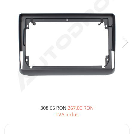
Opel
Dacia
Peugeot
Hyundai
Toyota
Seat
Kia
Chevrolet
308,65 RON
267,00 RON
TVA inclus
Suzuki
Renault