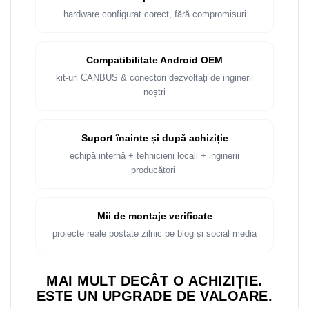
Rame adaptoare Dacia
hardware configurat corect, fără compromisuri
Rame adaptoare Audi
Compatibilitate Android OEM
Rame adaptoare BMW
kit-uri CANBUS & conectori dezvoltați de inginerii
noștri
Rame adaptoare Seat
Rame adaptoare Renault
Suport înainte și după achiziție
echipă internă + tehnicieni locali + inginerii
Rame adaptoare Volvo
producători
Rame adaptoare Honda
Mii de montaje verificate
Rame Adaptoare Porsche
proiecte reale postate zilnic pe blog și social media
Rame adaptoare Peugeot
MAI MULT DECÂT O ACHIZIȚIE.
Rame adaptoare Citroen
ESTE UN UPGRADE DE VALOARE.