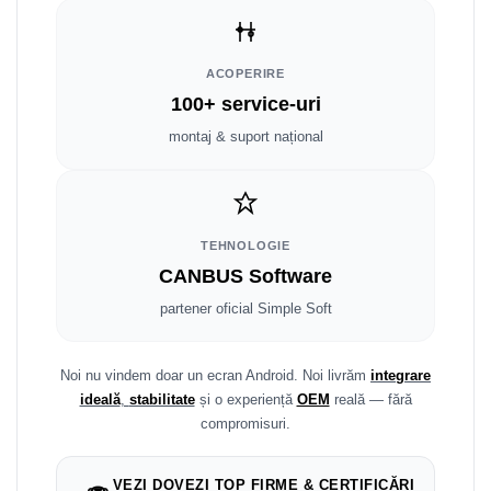
Smart
Fiat
ACOPERIRE
100+ service-uri
Jeep
montaj & suport național
Volvo
Iveco
TEHNOLOGIE
Porsche
CANBUS Software
partener oficial Simple Soft
Ssangyong
Daihatsu
Noi nu vindem doar un ecran Android. Noi livrăm
integrare
ideală
,
stabilitate
și o experiență
OEM
reală — fără
Dodge
compromisuri.
Navigații auto universale
VEZI DOVEZI TOP FIRME & CERTIFICĂRI