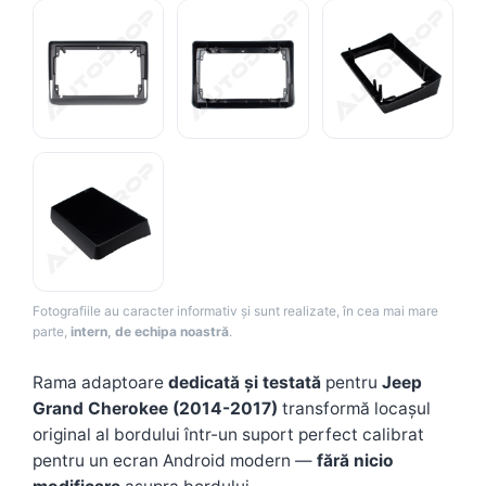
Camere Renault
Camere Fiat
Camere Citroen
Camere Peugeot
Camere Fiat
Camere înregistrare trafic
Fotografiile au caracter informativ și sunt realizate, în cea mai mare
Accesorii multimedia
parte,
intern, de echipa noastră
.
Conectică Auto
Rama adaptoare
dedicată și testată
pentru
Jeep
Grand Cherokee (2014-2017)
transformă locașul
Conectică Auto
original al bordului într-un suport perfect calibrat
pentru un ecran Android modern —
fără nicio
Conectică Audi