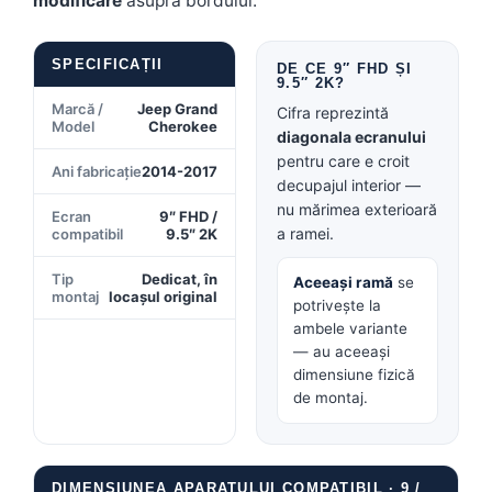
modificare
asupra bordului.
Conectică BMW
SPECIFICAȚII
DE CE 9″ FHD ȘI
Conectică Volkswagen
9.5″ 2K?
Marcă /
Jeep Grand
Cifra reprezintă
Model
Cherokee
Conectică Mercedes Benz
diagonala ecranului
pentru care e croit
Ani fabricație
2014-2017
Conectică Ford
decupajul interior —
nu mărimea exterioară
Ecran
9″ FHD /
Conectică Opel
a ramei.
compatibil
9.5″ 2K
Tip
Dedicat, în
Conectică Skoda
Aceeași ramă
se
montaj
locașul original
potrivește la
ambele variante
Conectică Honda
— au aceeași
dimensiune fizică
Conectică Chevrolet
de montaj.
Conectică Suzuki
Conectică Renault
DIMENSIUNEA APARATULUI COMPATIBIL · 9 /