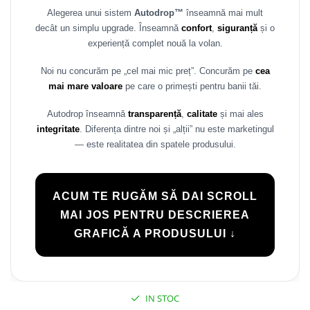
Alegerea unui sistem
Autodrop™
înseamnă mai mult
Rame adaptoare Daihatsu
decât un simplu upgrade. Înseamnă
confort
,
siguranță
și o
experiență complet nouă la volan.
Rame adaptoare Mazda
Noi nu concurăm pe „cel mai mic preț”. Concurăm pe
cea
Rame adaptoare Kia
mai mare valoare
pe care o primești pentru banii tăi.
Rame adaptoare Alfa Romeo
Autodrop înseamnă
transparență
,
calitate
și mai ales
integritate
. Diferența dintre noi și „alții” nu este marketingul
Rame adaptoare Nissan
— este realitatea din spatele produsului.
Rame adaptoare Fiat
ACUM TE RUGĂM SĂ DAI SCROLL
Rame adaptoare Hyundai
MAI JOS PENTRU DESCRIEREA
GRAFICĂ A PRODUSULUI ↓
Rame adaptoare Chevrolet
Rame adaptoare Mitsubishi
IN STOC
Rame adaptoare Jeep