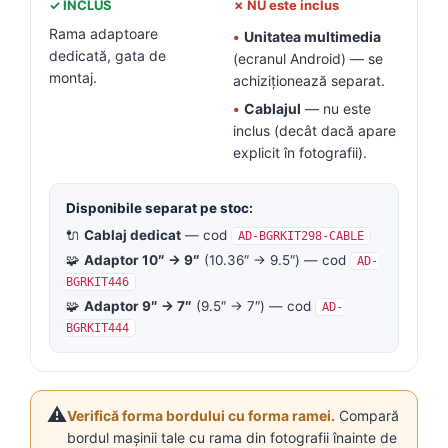
✓ INCLUS
✗ NU este inclus
Rama adaptoare
•
Unitatea multimedia
dedicată, gata de
(ecranul Android) — se
montaj.
achiziționează separat.
•
Cablajul
— nu este
inclus (decât dacă apare
explicit în fotografii).
Disponibile separat pe stoc:
🔌
Cablaj dedicat
— cod
AD-BGRKIT298-CABLE
🧩
Adaptor 10″ → 9″
(10.36″ → 9.5″) — cod
AD-
BGRKIT446
🧩
Adaptor 9″ → 7″
(9.5″ → 7″) — cod
AD-
BGRKIT444
⚠️
Verifică forma bordului cu forma ramei.
Compară
bordul mașinii tale cu rama din fotografii înainte de