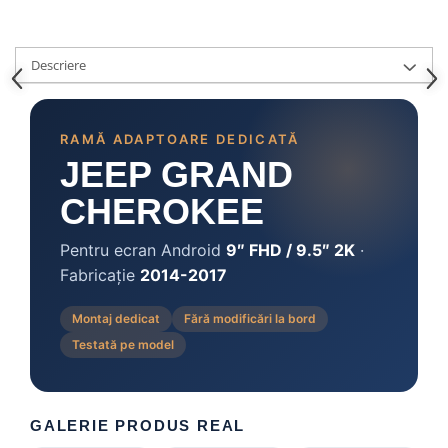
Camere marșarier auto
Camere marșarier universale
Descriere
Camere Skoda
RAMĂ ADAPTOARE DEDICATĂ
Camere Volkswagen
JEEP GRAND
Camere Mercedes Benz
CHEROKEE
Camere Audi
Pentru ecran Android
9″ FHD / 9.5″ 2K
·
Fabricație
2014-2017
Camere BMW
Montaj dedicat
Fără modificări la bord
Camere Ford
Testată pe model
Camere Opel
Camere Iveco
GALERIE PRODUS REAL