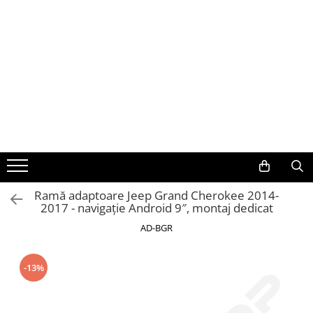
Toate Produsele
Navigații auto dedicate
Navigatii Dedicate
BMW
Volkswagen
Ramă adaptoare Jeep Grand Cherokee 2014-
2017 - navigație Android 9″, montaj dedicat
Audi
AD-BGR
Mercedes Benz
-13%
Ford
Skoda