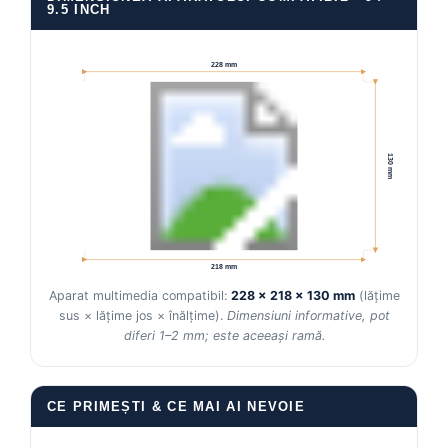
9.5 INCH
Conectică Kia
228 mm
Conectică Hyundai
Conectică Mitsubishi
130 mm
Lumini ambientale
218 mm
Aparat multimedia compatibil:
228 × 218 × 130 mm
(lățime
sus × lățime jos × înălțime).
Dimensiuni informative, pot
diferi 1–2 mm; este aceeași ramă.
CE PRIMEȘTI & CE MAI AI NEVOIE