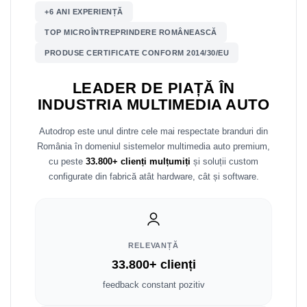
+6 ANI EXPERIENȚĂ
Nissan
TOP MICROÎNTREPRINDERE ROMÂNEASCĂ
PRODUSE CERTIFICATE CONFORM 2014/30/EU
Mitsubishi
LEADER DE PIAȚĂ ÎN
Land Rover
INDUSTRIA MULTIMEDIA AUTO
Mazda
Autodrop este unul dintre cele mai respectate branduri din
România în domeniul sistemelor multimedia auto premium,
Honda
cu peste
33.800+ clienți mulțumiți
și soluții custom
configurate din fabrică atât hardware, cât și software.
Citroen
Isuzu
RELEVANȚĂ
Chrysler
33.800+ clienți
Subaru
feedback constant pozitiv