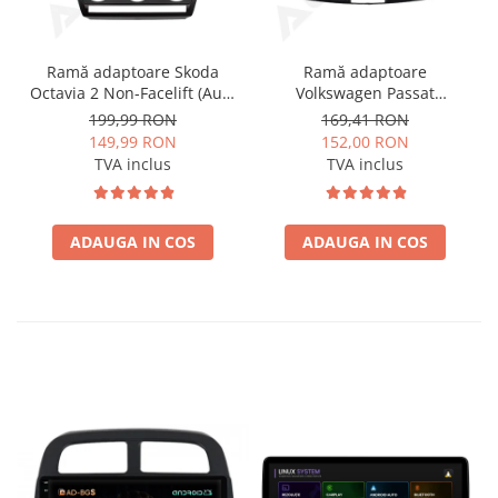
Ramă adaptoare Skoda
Ramă adaptoare
Octavia 2 Non-Facelift (Auto
Volkswagen Passat
A/C) 2004-2009 - fațetă
B6/B7/CC 2011-2015 -
199,99 RON
169,41 RON
213×133 (RNS 510 / RCD
navigație Android 10.1″,
149,99 RON
152,00 RON
330), montaj dedicat
montaj dedicat
TVA inclus
TVA inclus
ADAUGA IN COS
ADAUGA IN COS