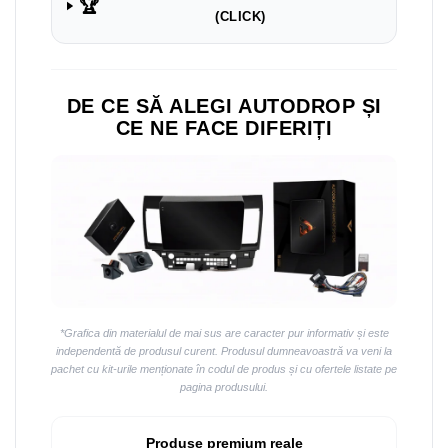
Navigații auto universale
🏆
(CLICK)
Navigații universale 2DIN
Navigații universale 1DIN
DE CE SĂ ALEGI AUTODROP ȘI
Rame adaptoare auto
CE NE FACE DIFERIȚI
Rame adaptoare auto
Rame adaptoare Volkswagen
Rame adaptoare Ford
Rame adaptoare M-Benz
Rame adaptoare Opel
*Grafica din materialul de mai sus are caracter pur informativ și este
independentă de produsul curent. Produsul dumneavoastră va veni la
Rame adaptoare Skoda
pachet cu kit-urile menționate în codul de produs și cu ofertele listate pe
pagina produsului.
Rame adaptoare Suzuki
Produse premium reale