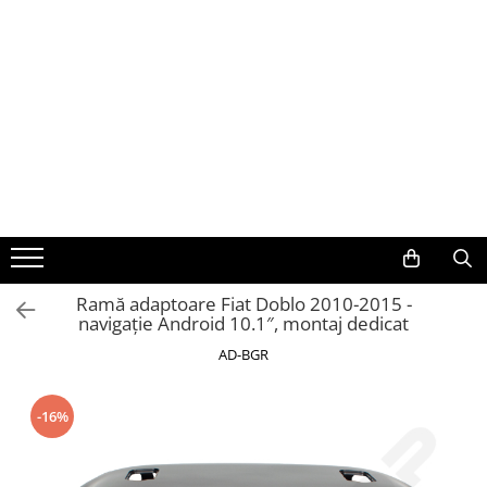
Toate Produsele
Navigații auto dedicate
Navigatii Dedicate
BMW
Volkswagen
Ramă adaptoare Fiat Doblo 2010-2015 -
navigație Android 10.1″, montaj dedicat
Audi
AD-BGR
Mercedes Benz
-16%
Ford
Skoda