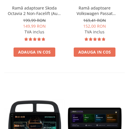
Ramă adaptoare Skoda
Ramă adaptoare
Octavia 2 Non-Facelift (Auto
Volkswagen Passat
A/C) 2004-2009 - fațetă
B6/B7/CC 2011-2015 -
199,99 RON
169,41 RON
213×133 (RNS 510 / RCD
navigație Android 10.1″,
149,99 RON
152,00 RON
330), montaj dedicat
montaj dedicat
TVA inclus
TVA inclus
ADAUGA IN COS
ADAUGA IN COS