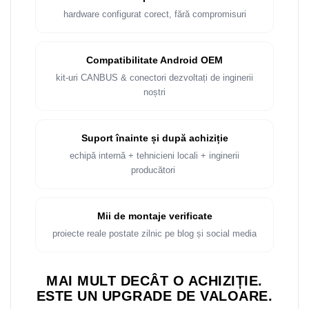
Rame adaptoare Dacia
hardware configurat corect, fără compromisuri
Rame adaptoare Audi
Compatibilitate Android OEM
Rame adaptoare BMW
kit-uri CANBUS & conectori dezvoltați de inginerii
noștri
Rame adaptoare Seat
Rame adaptoare Renault
Suport înainte și după achiziție
echipă internă + tehnicieni locali + inginerii
Rame adaptoare Volvo
producători
Rame adaptoare Honda
Mii de montaje verificate
Rame Adaptoare Porsche
proiecte reale postate zilnic pe blog și social media
Rame adaptoare Peugeot
MAI MULT DECÂT O ACHIZIȚIE.
Rame adaptoare Citroen
ESTE UN UPGRADE DE VALOARE.