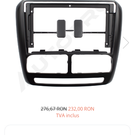
Opel
Dacia
Peugeot
Hyundai
Toyota
Seat
Kia
Chevrolet
276,67 RON
232,00 RON
TVA inclus
Suzuki
Renault