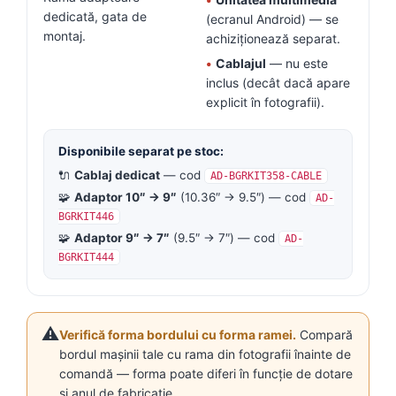
dedicată, gata de
(ecranul Android) — se
montaj.
achiziționează separat.
•
Cablajul
— nu este
inclus (decât dacă apare
explicit în fotografii).
Disponibile separat pe stoc:
🔌
Cablaj dedicat
— cod
AD-BGRKIT358-CABLE
🧩
Adaptor 10″ → 9″
(10.36″ → 9.5″) — cod
AD-
BGRKIT446
🧩
Adaptor 9″ → 7″
(9.5″ → 7″) — cod
AD-
BGRKIT444
⚠️
Verifică forma bordului cu forma ramei.
Compară
bordul mașinii tale cu rama din fotografii înainte de
comandă — forma poate diferi în funcție de dotare
și anul de fabricație.