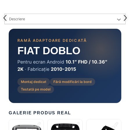
Camere marșarier auto
Camere marșarier universale
Descriere
Camere Skoda
RAMĂ ADAPTOARE DEDICATĂ
Camere Volkswagen
FIAT DOBLO
Camere Mercedes Benz
Pentru ecran Android
10.1″ FHD / 10.36″
2K
· Fabricație
2010-2015
Camere Audi
Montaj dedicat
Fără modificări la bord
Camere BMW
Testată pe model
Camere Ford
Camere Opel
GALERIE PRODUS REAL
Camere Iveco