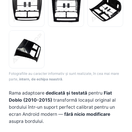
Camere Renault
Camere Fiat
Camere Citroen
Camere Peugeot
Camere Fiat
Fotografiile au caracter informativ și sunt realizate, în cea mai mare
Camere înregistrare trafic
parte,
intern, de echipa noastră
.
Accesorii multimedia
Rama adaptoare
dedicată și testată
pentru
Fiat
Doblo (2010-2015)
transformă locașul original al
Conectică Auto
bordului într-un suport perfect calibrat pentru un
Conectică Auto
ecran Android modern —
fără nicio modificare
asupra bordului.
Conectică Audi