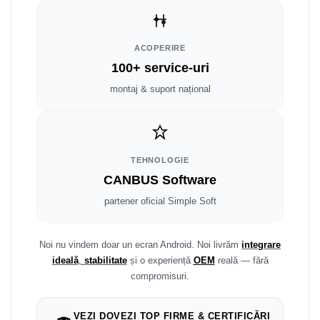
Smart
Fiat
ACOPERIRE
100+ service-uri
Jeep
montaj & suport național
Volvo
Iveco
TEHNOLOGIE
Porsche
CANBUS Software
partener oficial Simple Soft
Ssangyong
Daihatsu
Noi nu vindem doar un ecran Android. Noi livrăm
integrare
ideală
,
stabilitate
și o experiență
OEM
reală — fără
Dodge
compromisuri.
Navigații auto universale
VEZI DOVEZI TOP FIRME & CERTIFICĂRI