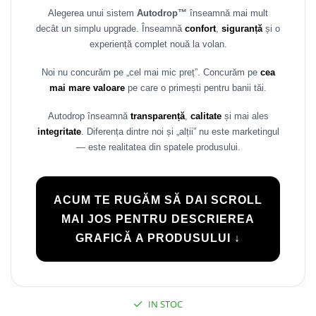
Alegerea unui sistem
Autodrop™
înseamnă mai mult
Rame adaptoare Daihatsu
decât un simplu upgrade. Înseamnă
confort
,
siguranță
și o
experiență complet nouă la volan.
Rame adaptoare Mazda
Noi nu concurăm pe „cel mai mic preț”. Concurăm pe
cea
Rame adaptoare Kia
mai mare valoare
pe care o primești pentru banii tăi.
Rame adaptoare Alfa Romeo
Autodrop înseamnă
transparență
,
calitate
și mai ales
integritate
. Diferența dintre noi și „alții” nu este marketingul
Rame adaptoare Nissan
— este realitatea din spatele produsului.
Rame adaptoare Fiat
ACUM TE RUGĂM SĂ DAI SCROLL
Rame adaptoare Hyundai
MAI JOS PENTRU DESCRIEREA
GRAFICĂ A PRODUSULUI ↓
Rame adaptoare Chevrolet
Rame adaptoare Mitsubishi
IN STOC
Rame adaptoare Jeep