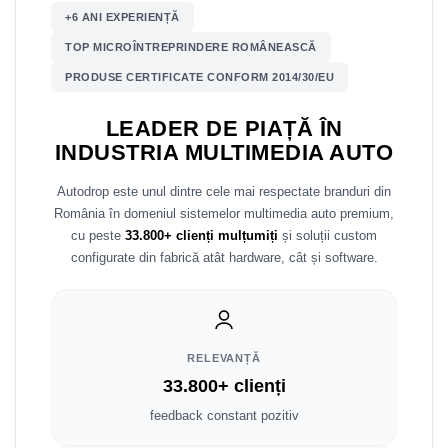
+6 ANI EXPERIENȚĂ
Nissan
TOP MICROÎNTREPRINDERE ROMÂNEASCĂ
PRODUSE CERTIFICATE CONFORM 2014/30/EU
Mitsubishi
LEADER DE PIAȚĂ ÎN
Land Rover
INDUSTRIA MULTIMEDIA AUTO
Mazda
Autodrop este unul dintre cele mai respectate branduri din
România în domeniul sistemelor multimedia auto premium,
Honda
cu peste
33.800+ clienți mulțumiți
și soluții custom
configurate din fabrică atât hardware, cât și software.
Citroen
Isuzu
RELEVANȚĂ
Chrysler
33.800+ clienți
Subaru
feedback constant pozitiv