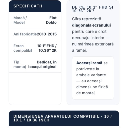
SPECIFICAȚII
Conectică BMW
DE CE 10.1″ FHD ȘI
10.36″ 2K?
Marcă /
Fiat
Cifra reprezintă
Conectică Volkswagen
Model
Doblo
diagonala ecranului
pentru care e croit
Conectică Mercedes Benz
Ani fabricație
2010-2015
decupajul interior —
nu mărimea exterioară
Ecran
10.1″ FHD /
Conectică Ford
a ramei.
compatibil
10.36″ 2K
Conectică Opel
Tip
Dedicat, în
Aceeași ramă
se
montaj
locașul original
potrivește la
Conectică Skoda
ambele variante
— au aceeași
Conectică Honda
dimensiune fizică
de montaj.
Conectică Chevrolet
Conectică Suzuki
DIMENSIUNEA APARATULUI COMPATIBIL · 10 /
10.1 / 10.36 INCH
Conectică Renault