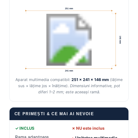
251 mm
Conectică Kia
Conectică Hyundai
146 mm
Conectică Mitsubishi
Lumini ambientale
241 mm
Aparat multimedia compatibil:
251 × 241 × 146 mm
(lățime
sus × lățime jos × înălțime).
Dimensiuni informative, pot
diferi 1–2 mm; este aceeași ramă.
CE PRIMEȘTI & CE MAI AI NEVOIE
✓ INCLUS
✗ NU este inclus
Rama adaptoare
•
Unitatea multimedia