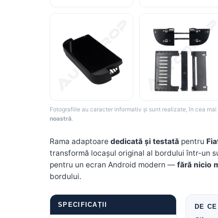
Rame adaptoare Dodge
Rame adaptoare Chrysler
Rame adaptoare Isuzu
Rame adaptoare Subaru
Rame adaptoare Iveco
Fotografiile au caracter informativ și sunt realizate, în cea ma
noastră
.
Rame adaptoare Smart
Rama adaptoare
dedicată și testată
pentru
Fi
Rame adaptoare Land Rover
transformă locașul original al bordului într-un 
pentru un ecran Android modern —
fără nicio 
Rame adaptoare Ssangyong
bordului.
Rame adaptoare Hummer
SPECIFICAȚII
DE CE 
Camere marșarier auto