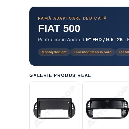
Rame adaptoare Daihatsu
RAMĂ ADAPTOARE DEDICATĂ
Rame adaptoare Mazda
FIAT 500
Rame adaptoare Kia
Pentru ecran Android
9″ FHD / 9.5″ 2K
· 
Rame adaptoare Alfa Romeo
Montaj dedicat
Fără modificări la bord
Testa
Rame adaptoare Nissan
Rame adaptoare Fiat
GALERIE PRODUS REAL
Rame adaptoare Hyundai
Rame adaptoare Chevrolet
Rame adaptoare Mitsubishi
Rame adaptoare Jeep