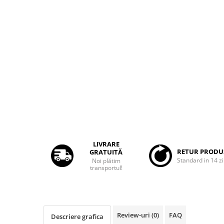
Rame adaptoare Dacia
Rame adaptoare Audi
Rame adaptoare BMW
Rame adaptoare Seat
Rame adaptoare Renault
Rame adaptoare Volvo
Rame adaptoare Honda
LIVRARE
RETUR PRODU
GRATUITĂ
Standard in 14 zi
Noi plătim
Rame Adaptoare Porsche
transportul!
Rame adaptoare Peugeot
Rame adaptoare Citroen
Review-uri
(0)
FAQ
Descriere grafica