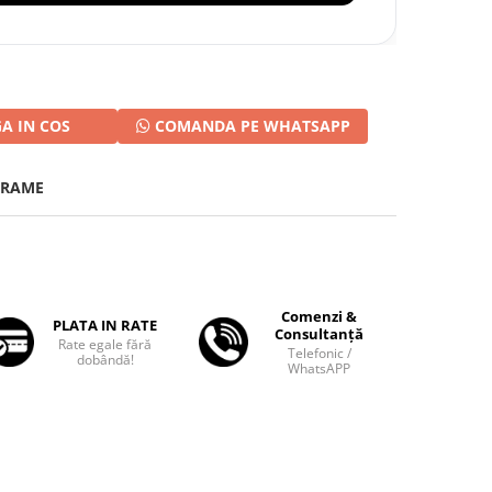
A IN COS
COMANDA PE WHATSAPP
FRAME
Comenzi &
PLATA IN RATE
Consultanță
Rate egale fără
Telefonic /
dobândă!
WhatsAPP