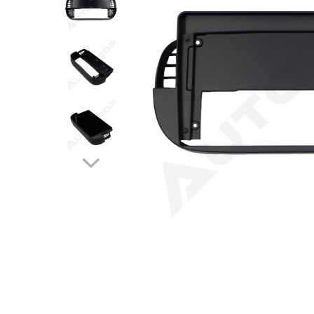
Opel
Dacia
Peugeot
Hyundai
Toyota
Seat
Kia
Chevrolet
Suzuki
Renault