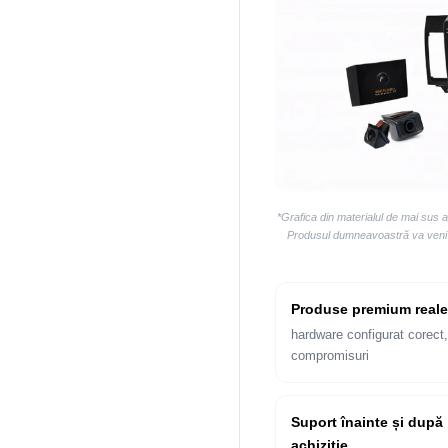
*Grafica din materialul de mai sus 
Produsul dumneavoastră va veni la
Produse premium reale
hardware configurat corect,
compromisuri
Suport înainte și după
achiziție