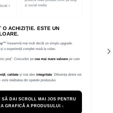
proiecte reale postate zilnic pe blog
și social media
locali +
 O ACHIZIȚIE. ESTE UN
LOARE.
rop™
înseamnă mai mult decât un simplu upgrade.
și o experiență complet nouă la volan.
 mic preț”. Concurăm pe
cea mai mare valoare
pe care
ență
,
calitate
și mai ales
integritate
. Diferența dintre noi
— este realitatea din spatele produsului.
 SĂ DAI SCROLL MAI JOS PENTRU
A GRAFICĂ A PRODUSULUI ↓