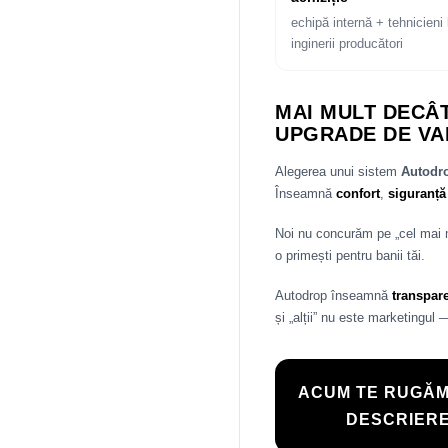
echipă internă + tehnicieni 
inginerii producători
MAI MULT DECÂT
UPGRADE DE VA
Alegerea unui sistem
Autod
Înseamnă
confort
,
siguranță
Noi nu concurăm pe „cel mai
o primești pentru banii tăi.
Autodrop înseamnă
transpar
și „alții” nu este marketingul 
ACUM TE RUGĂM
DESCRIERE