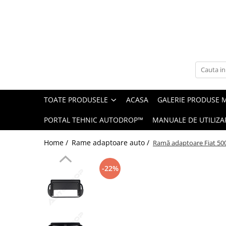
Toate Produsele
Navigații auto dedicate
Navigatii Dedicate
TOATE PRODUSELE
ACASA
GALERIE PRODUSE 
BMW
PORTAL TEHNIC AUTODROP™
MANUALE DE UTILIZA
Volkswagen
Home /
Rame adaptoare auto /
Ramă adaptoare Fiat 500
Audi
-22%
Mercedes Benz
Ford
Skoda