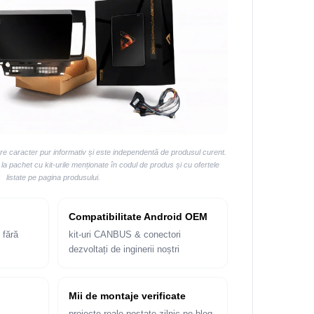
are caracter pur informativ și este independentă de produsul curent.
 pachet cu kit-urile menționate în codul de produs și cu ofertele
listate pe pagina produsului.
Compatibilitate Android OEM
 fără
kit-uri CANBUS & conectori
dezvoltați de inginerii noștri
Mii de montaje verificate