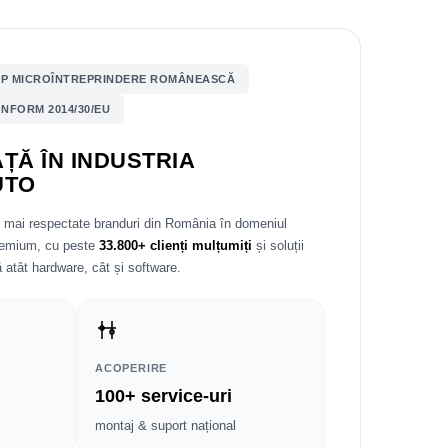
P MICROÎNTREPRINDERE ROMÂNEASCĂ
NFORM 2014/30/EU
ȚĂ ÎN INDUSTRIA
UTO
e mai respectate branduri din România în domeniul
premium, cu peste
33.800+ clienți mulțumiți
și soluții
 atât hardware, cât și software.
ACOPERIRE
100+ service-uri
montaj & suport național