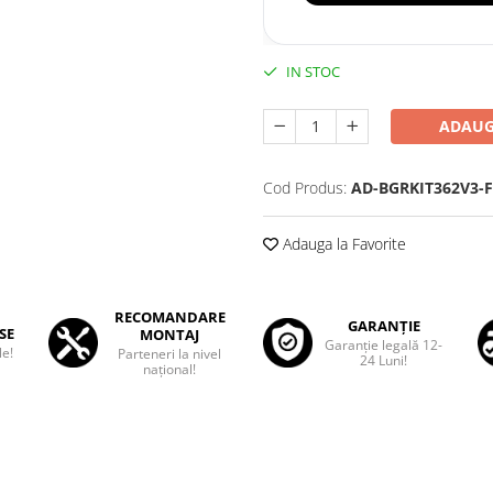
IN STOC
ADAUG
Cod Produs:
AD-BGRKIT362V3-
Adauga la Favorite
RECOMANDARE
GARANȚIE
SE
MONTAJ
Garanţie legală 12-
le!
Parteneri la nivel
24 Luni!
național!