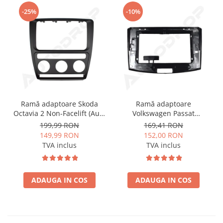
-25%
-10%
Ramă adaptoare Skoda
Ramă adaptoare
Octavia 2 Non-Facelift (Auto
Volkswagen Passat
A/C) 2004-2009 - fațetă
B6/B7/CC 2011-2015 -
199,99 RON
169,41 RON
213×133 (RNS 510 / RCD
navigație Android 10.1″,
149,99 RON
152,00 RON
330), montaj dedicat
montaj dedicat
TVA inclus
TVA inclus
ADAUGA IN COS
ADAUGA IN COS