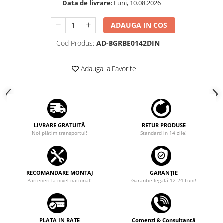
Data de livrare:
Luni, 10.08.2026
Rame adaptoare Dodge
ADAUGA IN COS
Rame adaptoare Chrysler
Cod Produs:
AD-BGRBE0142DIN
Rame adaptoare Isuzu
Adauga la Favorite
Rame adaptoare Subaru
Rame adaptoare Iveco
LIVRARE GRATUITĂ
RETUR PRODUSE
Rame adaptoare Smart
Noi plătim transportul!
Standard in 14 zile!
Rame adaptoare Land Rover
RECOMANDARE MONTAJ
GARANȚIE
Rame adaptoare Ssangyong
Parteneri la nivel național!
Garanţie legală 12-24 Luni!
Rame adaptoare Hummer
Camere marșarier auto
PLATA IN RATE
Comenzi & Consultanță