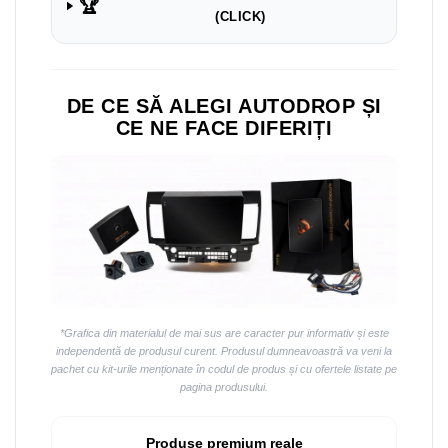
Navigații auto universale
🏆
(CLICK)
Navigații universale 2DIN
Navigații universale 1DIN
DE CE SĂ ALEGI AUTODROP ȘI
Rame adaptoare auto
CE NE FACE DIFERIȚI
Rame adaptoare auto
Rame adaptoare Volkswagen
Rame adaptoare Ford
Rame adaptoare M-Benz
Rame adaptoare Opel
*Grafica din materialul de mai sus are caracter pur informativ și este
independentă de produsul curent. Produsul dumneavoastră va veni la
Rame adaptoare Skoda
pachet cu kit-urile menționate în codul de produs și cu ofertele listate pe
pagina produsului.
Rame adaptoare Suzuki
Produse premium reale