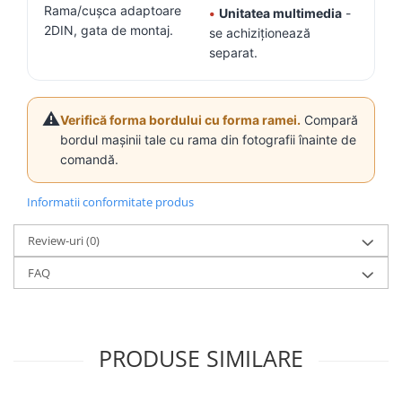
Rama/cușca adaptoare
•
Unitatea multimedia
-
2DIN, gata de montaj.
se achiziționează
Conectică Kia
separat.
Conectică Hyundai
Conectică Mitsubishi
⚠️
Verifică forma bordului cu forma ramei.
Compară
bordul mașinii tale cu rama din fotografii înainte de
Lumini ambientale
comandă.
Informatii conformitate produs
Review-uri
(0)
FAQ
PRODUSE SIMILARE