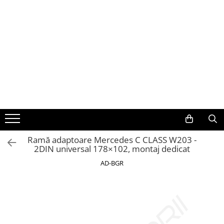
Toate Produsele
Navigații auto dedicate
Navigatii Dedicate
BMW
Volkswagen
Ramă adaptoare Mercedes C CLASS W203 -
2DIN universal 178×102, montaj dedicat
Audi
AD-BGR
Mercedes Benz
Ford
Skoda