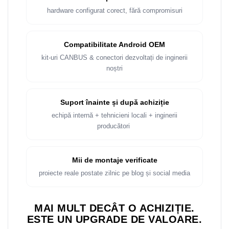
Rame adaptoare Dacia
hardware configurat corect, fără compromisuri
Rame adaptoare Audi
Compatibilitate Android OEM
Rame adaptoare BMW
kit-uri CANBUS & conectori dezvoltați de inginerii
noștri
Rame adaptoare Seat
Rame adaptoare Renault
Suport înainte și după achiziție
echipă internă + tehnicieni locali + inginerii
Rame adaptoare Volvo
producători
Rame adaptoare Honda
Mii de montaje verificate
Rame Adaptoare Porsche
proiecte reale postate zilnic pe blog și social media
Rame adaptoare Peugeot
MAI MULT DECÂT O ACHIZIȚIE.
Rame adaptoare Citroen
ESTE UN UPGRADE DE VALOARE.