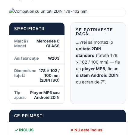
Conectică BMW
Conectică Volkswagen
SPECIFICAȚII
SE POTRIVEȘTE
DACĂ…
Conectică Mercedes Benz
Marcă /
Mercedes C
…vrei să montezi o
Model
CLASS
unitate 2DIN
Conectică Ford
standard
(fațetă 178
Ani fabricație
W203
× 102 / 100 mm) — fie
Conectică Opel
un
player MP5
, fie un
Dimensiune
178 × 102 /
sistem Android 2DIN
fațetă
100 mm
Conectică Skoda
(2DIN ISO)
cu ecran de 7″.
Conectică Honda
Tip
Player MP5 sau
aparat
Android 2DIN
Conectică Chevrolet
CE PRIMEȘTI
Conectică Suzuki
✓ INCLUS
✗ NU este inclus
Conectică Renault