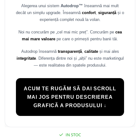
Alegerea unui sistem
Autodrop™
înseamnă mai mult
Rame adaptoare Daihatsu
decât un simplu upgrade. Înseamnă
confort
,
siguranță
și o
experiență complet nouă la volan.
Rame adaptoare Mazda
Noi nu concurăm pe „cel mai mic preț”. Concurăm pe
cea
Rame adaptoare Kia
mai mare valoare
pe care o primești pentru banii tăi.
Rame adaptoare Alfa Romeo
Autodrop înseamnă
transparență
,
calitate
și mai ales
integritate
. Diferența dintre noi și „alții” nu este marketingul
Rame adaptoare Nissan
— este realitatea din spatele produsului.
Rame adaptoare Fiat
ACUM TE RUGĂM SĂ DAI SCROLL
Rame adaptoare Hyundai
MAI JOS PENTRU DESCRIEREA
GRAFICĂ A PRODUSULUI ↓
Rame adaptoare Chevrolet
Rame adaptoare Mitsubishi
IN STOC
Rame adaptoare Jeep