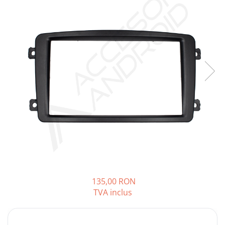
Opel
Dacia
Peugeot
Hyundai
Toyota
Seat
Kia
Chevrolet
135,00 RON
TVA inclus
Suzuki
Renault