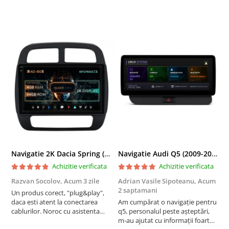
Navigatie 2K Dacia Spring (2021- Prezent), Android, S-Quadcore / 4GB RAM + 64GB ROM, 9.5 Inch - AD-BGS90042K+AD-BGRKIT366V4s
Navigatie Audi Q5 (2009-2017), Linux OS & OEM, MMI 3G, CarPlay & Android Auto Wireless, MirrorLink, Camera AHD, 12.3 Inch - AD-BGAALNXH+AD-BGRKITQ5002
Achizitie verificata
Achizitie verificata
Razvan Socolov,
Acum 3 zile
Adrian Vasile Sipoteanu,
Acum
E
2 saptamani
Un produs corect, "plug&play",
P
daca esti atent la conectarea
Am cumpărat o navigație pentru
d
cablurilor. Noroc cu asistenta
q5, personalul peste așteptări,
f
Autodrop, care a fost foarte
m-au ajutat cu informații foarte