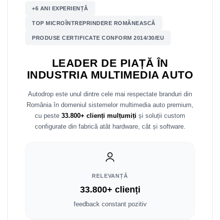
+6 ANI EXPERIENȚĂ
Nissan
TOP MICROÎNTREPRINDERE ROMÂNEASCĂ
PRODUSE CERTIFICATE CONFORM 2014/30/EU
Mitsubishi
LEADER DE PIAȚĂ ÎN
Land Rover
INDUSTRIA MULTIMEDIA AUTO
Mazda
Autodrop este unul dintre cele mai respectate branduri din
România în domeniul sistemelor multimedia auto premium,
Honda
cu peste
33.800+ clienți mulțumiți
și soluții custom
configurate din fabrică atât hardware, cât și software.
Citroen
Isuzu
RELEVANȚĂ
Chrysler
33.800+ clienți
Subaru
feedback constant pozitiv