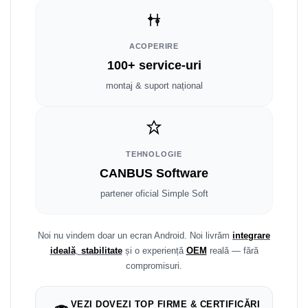
Smart
Fiat
ACOPERIRE
100+ service-uri
Jeep
montaj & suport național
Volvo
Iveco
TEHNOLOGIE
Porsche
CANBUS Software
partener oficial Simple Soft
Ssangyong
Daihatsu
Noi nu vindem doar un ecran Android. Noi livrăm
integrare
ideală
,
stabilitate
și o experiență
OEM
reală — fără
Dodge
compromisuri.
Navigații auto universale
VEZI DOVEZI TOP FIRME & CERTIFICĂRI