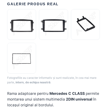
GALERIE PRODUS REAL
Camere Renault
Camere Fiat
Camere Citroen
Camere Peugeot
Camere Fiat
Camere înregistrare trafic
Accesorii multimedia
Fotografiile au caracter informativ și sunt realizate, în cea mai mare
parte,
intern, de echipa noastră
.
Conectică Auto
Conectică Auto
Rama adaptoare pentru
Mercedes C CLASS
permite
montarea unui sistem multimedia
2DIN universal
în
Conectică Audi
locașul original al bordului.