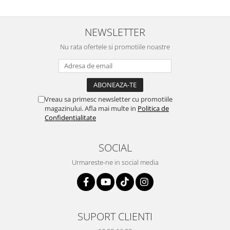
prietenoasa si dispusa sa ajute.
prompt deși i-am deranjat în
M-a indrumat pas cu pas si mi-a
repetate rânduri. Foarte
atras atentia ca nu era conectat
serviabili, livrare rapidă, suport
cablul de video de la camera
tehnic, totul impecabil, o să revin
NEWSLETTER
OE...
la ei și pentru vi...
Nu rata ofertele si promotiile noastre
Vreau sa primesc newsletter cu promotiile
magazinului. Afla mai multe in
Politica de
Confidentialitate
SOCIAL
Urmareste-ne in social media
SUPORT CLIENTI