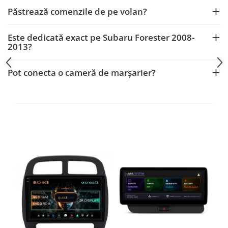
Fiat
Rame adaptoare Dodge
Păstrează comenzile de pe volan?
Jeep
Rame adaptoare Chrysler
Este dedicată exact pe Subaru Forester 2008-
2013?
Volvo
Rame adaptoare Isuzu
Iveco
Rame adaptoare Subaru
Pot conecta o cameră de marșarier?
Porsche
Rame adaptoare Iveco
Ssangyong
Rame adaptoare Smart
Daihatsu
Rame adaptoare Land Rover
Dodge
Rame adaptoare Ssangyong
Rame adaptoare Hummer