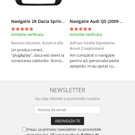
Navigatie 2K Dacia Spring (2021- Prezent), Android, S-Quadcore / 4GB RAM + 64GB ROM, 9.5 Inch - AD-BGS90042K+AD-BGRKIT366V4s
Navigatie Audi Q5 (2009-2017), Linux OS & OEM, MMI 3G, CarPlay & Android Auto Wireless, MirrorLink, Camera AHD, 12.3 Inch - AD-BGAALNXH+AD-BGRKITQ5002
Achizitie verificata
Achizitie verificata
Achi
Razvan Socolov,
Acum 6 zile
Adrian Vasile Sipoteanu,
Eug
Acum 2 saptamani
Un produs corect,
Perf
"plug&play", daca esti atent la
Am cumpărat o navigație
desc
conectarea cablurilor. Noroc
pentru q5, personalul peste
fast
cu asistenta Autodrop, care a
așteptări, m-au ajutat cu
fost foarte prietenoasa si
informații foarte prompt deși
dispusa sa ajute. M-a
i-am deranjat în repetate
indrumat pas cu pas si mi-a
rânduri. Foarte serviabili,
atras atentia ca nu era
livrare rapidă, suport tehnic,
NEWSLETTER
conectat cablul de video de la
totul impecabil, o să revin la ei
camera OE...
Nu rata ofertele si promotiile noastre
și pentru vi...
Vreau sa primesc newsletter cu promotiile
magazinului. Afla mai multe in
Politica de