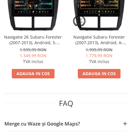
Mitsubishi
Rame adaptoare Mazda
Land Rover
Rame adaptoare Kia
Navigatie 2K Subaru Forester
Navigatie Subaru Forester
Mazda
Rame adaptoare Alfa Romeo
(2007-2013), Android, S-
(2007-2013), Android, A-
Quadcore / 4GB RAM + 64GB
Octacore / 4GB RAM + 64GB
1.599,99 RON
1.999,99 RON
Honda
Rame adaptoare Nissan
ROM, 9.5 Inch - AD-
ROM, 9 Inch - AD-
1.349,99 RON
1.779,99 RON
BGS90042K+AD-BGRKIT333
BGA9004+AD-BGRKIT333
TVA inclus
TVA inclus
Citroen
Rame adaptoare Fiat
ADAUGA IN COS
ADAUGA IN COS
Isuzu
Rame adaptoare Hyundai
Chrysler
Rame adaptoare Chevrolet
FAQ
Subaru
Rame adaptoare Mitsubishi
Smart
Rame adaptoare Jeep
Merge cu Waze și Google Maps?