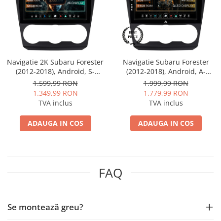
Mitsubishi
Rame adaptoare Mazda
Land Rover
Rame adaptoare Kia
Navigatie 2K Subaru Forester
Navigatie Subaru Forester
Mazda
Rame adaptoare Alfa Romeo
(2012-2018), Android, S-
(2012-2018), Android, A-
Quadcore / 4GB RAM + 64GB
Octacore / 4GB RAM + 64GB
1.599,99 RON
1.999,99 RON
Honda
Rame adaptoare Nissan
ROM, 9.5 Inch - AD-
ROM, 9 Inch - AD-
1.349,99 RON
1.779,99 RON
BGS90042K+AD-BGRKIT334
BGA9004+AD-BGRKIT334
TVA inclus
TVA inclus
Citroen
Rame adaptoare Fiat
ADAUGA IN COS
ADAUGA IN COS
Isuzu
Rame adaptoare Hyundai
Chrysler
Rame adaptoare Chevrolet
FAQ
Subaru
Rame adaptoare Mitsubishi
Smart
Rame adaptoare Jeep
Se montează greu?