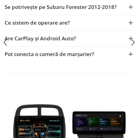
Fiat
Rame adaptoare Dodge
Se potrivește pe Subaru Forester 2012-2018?
Jeep
Rame adaptoare Chrysler
Ce sistem de operare are?
Volvo
Rame adaptoare Isuzu
Are CarPlay și Android Auto?
Iveco
Rame adaptoare Subaru
Pot conecta o cameră de marșarier?
Porsche
Rame adaptoare Iveco
Ssangyong
Rame adaptoare Smart
Daihatsu
Rame adaptoare Land Rover
Dodge
Rame adaptoare Ssangyong
Rame adaptoare Hummer