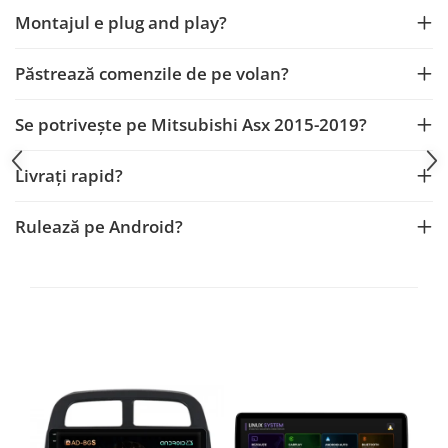
Fiat
Rame adaptoare Dodge
Montajul e plug and play?
Jeep
Rame adaptoare Chrysler
Păstrează comenzile de pe volan?
Volvo
Rame adaptoare Isuzu
Se potrivește pe Mitsubishi Asx 2015-2019?
Iveco
Rame adaptoare Subaru
Livrați rapid?
Porsche
Rame adaptoare Iveco
Rulează pe Android?
Ssangyong
Rame adaptoare Smart
Daihatsu
Rame adaptoare Land Rover
Dodge
Rame adaptoare Ssangyong
Rame adaptoare Hummer