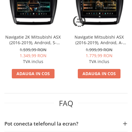
Mitsubishi
Rame adaptoare Mazda
Land Rover
Rame adaptoare Kia
Navigatie 2K Mitsubishi ASX
Navigatie Mitsubishi ASX
Mazda
Rame adaptoare Alfa Romeo
(2016-2019), Android, S-
(2016-2019), Android, A-
Quadcore / 4GB RAM + 64GB
Octacore / 4GB RAM + 64GB
1.599,99 RON
1.999,99 RON
Honda
Rame adaptoare Nissan
ROM, 9.5 Inch - AD-
ROM, 9 Inch - AD-
1.349,99 RON
1.779,99 RON
BGS90042K+AD-BGRKIT267V2
BGA9004+AD-BGRKIT267V2
TVA inclus
TVA inclus
Citroen
Rame adaptoare Fiat
ADAUGA IN COS
ADAUGA IN COS
Isuzu
Rame adaptoare Hyundai
Chrysler
Rame adaptoare Chevrolet
FAQ
Subaru
Rame adaptoare Mitsubishi
Smart
Rame adaptoare Jeep
Pot conecta telefonul la ecran?