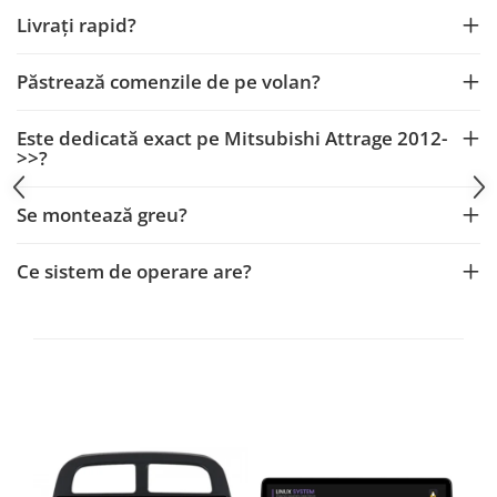
Fiat
Rame adaptoare Dodge
Livrați rapid?
Jeep
Rame adaptoare Chrysler
Păstrează comenzile de pe volan?
Volvo
Rame adaptoare Isuzu
Este dedicată exact pe Mitsubishi Attrage 2012-
Iveco
Rame adaptoare Subaru
>>?
Porsche
Rame adaptoare Iveco
Se montează greu?
Ssangyong
Rame adaptoare Smart
Ce sistem de operare are?
Daihatsu
Rame adaptoare Land Rover
Dodge
Rame adaptoare Ssangyong
Rame adaptoare Hummer