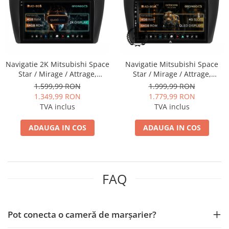
Mitsubishi
Rame adaptoare Mazda
Land Rover
Rame adaptoare Kia
Navigatie 2K Mitsubishi Space
Navigatie Mitsubishi Space
Mazda
Rame adaptoare Alfa Romeo
Star / Mirage / Attrage,
Star / Mirage / Attrage,
Android, S-Quadcore / 4GB
Android, A-Octacore / 4GB
1.599,99 RON
1.999,99 RON
Honda
Rame adaptoare Nissan
RAM + 64GB ROM, 9.5 Inch -
RAM + 64GB ROM, 9 Inch -
1.349,99 RON
1.779,99 RON
AD-BGS90042K+AD-
AD-BGA9004+AD-
TVA inclus
TVA inclus
Citroen
Rame adaptoare Fiat
BGRKIT267V3
BGRKIT267V3
ADAUGA IN COS
ADAUGA IN COS
Isuzu
Rame adaptoare Hyundai
Chrysler
Rame adaptoare Chevrolet
FAQ
Subaru
Rame adaptoare Mitsubishi
Smart
Rame adaptoare Jeep
Pot conecta o cameră de marșarier?