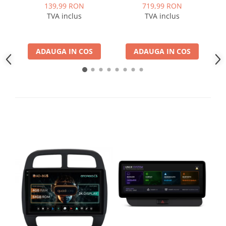
Fiat
Rame adaptoare Dodge
fațetă 213×133 (RNS 510 /
3Inch, GPS, Wi-Fi,
l
139,99 RON
719,99 RON
RCD 330), montaj dedicat
monitorizare live din
TVA inclus
TVA inclus
aplicație, Night Vision,
Jeep
Rame adaptoare Chrysler
unghi 140°, cameră spate
Full HD 1080P
Volvo
Rame adaptoare Isuzu
ADAUGA IN COS
ADAUGA IN COS
Iveco
Rame adaptoare Subaru
Porsche
Rame adaptoare Iveco
Ssangyong
Rame adaptoare Smart
Daihatsu
Rame adaptoare Land Rover
Dodge
Rame adaptoare Ssangyong
Rame adaptoare Hummer