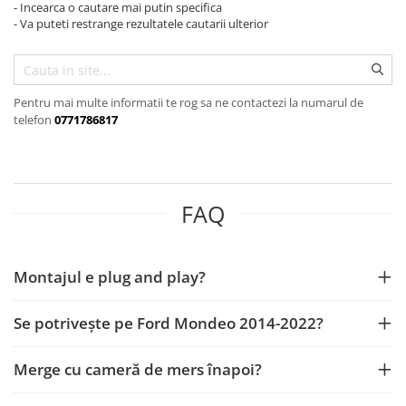
- Incearca o cautare mai putin specifica
Dacia
Rame adaptoare Audi
Camere Opel
Conectică Honda
- Va puteti restrange rezultatele cautarii ulterior
Peugeot
Rame adaptoare BMW
Camere Iveco
Conectică Chevrolet
Pentru mai multe informatii te rog sa ne contactezi la numarul de
Hyundai
Rame adaptoare Seat
Camere Renault
Conectică Suzuki
telefon
0771786817
Toyota
Rame adaptoare Renault
Camere Fiat
Conectică Renault
Seat
Rame adaptoare Volvo
Camere Citroen
Conectică Kia
FAQ
Kia
Rame adaptoare Honda
Camere Peugeot
Conectică Hyundai
Chevrolet
Rame Adaptoare Porsche
Camere Fiat
Conectică Mitsubishi
Montajul e plug and play?
Suzuki
Rame adaptoare Peugeot
Se potrivește pe Ford Mondeo 2014-2022?
Renault
Rame adaptoare Citroen
Merge cu cameră de mers înapoi?
Nissan
Rame adaptoare Daihatsu