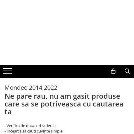
Navigații auto dedicate
Navigații auto universale
Rame adaptoare auto
Camere marșarier auto
Conectică Auto
Navigatii Dedicate
Camere marșarier auto
Conectică Auto
Navigații auto universale
Rame adaptoare auto
Navigații universale 2DIN
BMW
Rame adaptoare Volkswagen
Camere marșarier universale
Conectică Audi
Navigații universale 1DIN
Volkswagen
Rame adaptoare Ford
Camere Skoda
Conectică BMW
Audi
Rame adaptoare M-Benz
Camere Volkswagen
Conectică Volkswagen
Mercedes Benz
Rame adaptoare Opel
Camere Mercedes Benz
Conectică Mercedes Benz
Mondeo 2014-2022
Ne pare rau, nu am gasit produse
Ford
Rame adaptoare Skoda
Camere Audi
Conectică Ford
care sa se potriveasca cu cautarea
ta
Skoda
Rame adaptoare Suzuki
Camere BMW
Conectică Opel
- Verifica de doua ori scrierea
Opel
Rame adaptoare Dacia
Camere Ford
Conectică Skoda
- Incearca sa cauti cuvinte simple