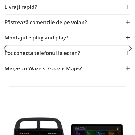
Fiat
Rame adaptoare Dodge
Livrați rapid?
Jeep
Rame adaptoare Chrysler
Păstrează comenzile de pe volan?
Volvo
Rame adaptoare Isuzu
Montajul e plug and play?
Iveco
Rame adaptoare Subaru
Pot conecta telefonul la ecran?
Porsche
Rame adaptoare Iveco
Merge cu Waze și Google Maps?
Ssangyong
Rame adaptoare Smart
Daihatsu
Rame adaptoare Land Rover
Dodge
Rame adaptoare Ssangyong
Rame adaptoare Hummer