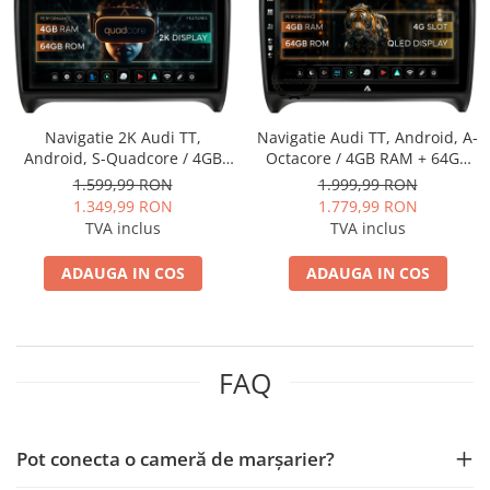
Mitsubishi
Rame adaptoare Mazda
Land Rover
Rame adaptoare Kia
Navigatie 2K Audi TT,
Navigatie Audi TT, Android, A-
Mazda
Rame adaptoare Alfa Romeo
Android, S-Quadcore / 4GB
Octacore / 4GB RAM + 64GB
RAM + 64GB ROM, 9.5 Inch -
ROM, 9 Inch - AD-
1.599,99 RON
1.999,99 RON
Honda
Rame adaptoare Nissan
AD-BGS90042K+AD-
BGA9004+AD-BGRKIT426
1.349,99 RON
1.779,99 RON
BGRKIT426
TVA inclus
TVA inclus
Citroen
Rame adaptoare Fiat
ADAUGA IN COS
ADAUGA IN COS
Isuzu
Rame adaptoare Hyundai
Chrysler
Rame adaptoare Chevrolet
FAQ
Subaru
Rame adaptoare Mitsubishi
Smart
Rame adaptoare Jeep
Pot conecta o cameră de marșarier?