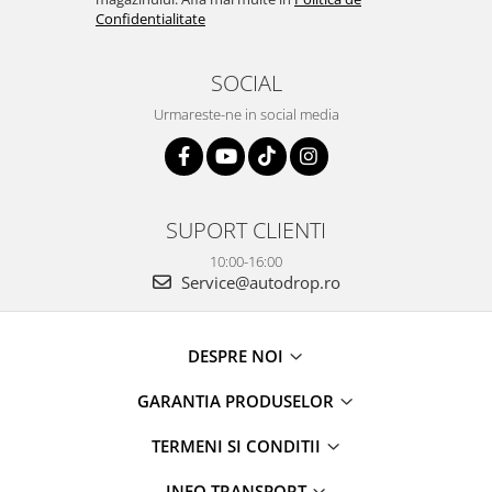
Rame adaptoare Dacia
Confidentialitate
Rame adaptoare Audi
SOCIAL
Rame adaptoare BMW
Urmareste-ne in social media
Rame adaptoare Seat
Rame adaptoare Renault
SUPORT CLIENTI
10:00-16:00
Rame adaptoare Volvo
Service@autodrop.ro
Rame adaptoare Honda
DESPRE NOI
Rame Adaptoare Porsche
GARANTIA PRODUSELOR
Rame adaptoare Peugeot
TERMENI SI CONDITII
Rame adaptoare Citroen
INFO TRANSPORT