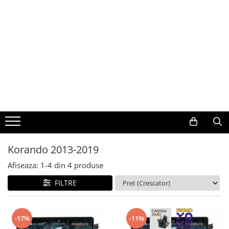
Toate Produsele
Navigații auto dedicate
Navigatii Dedicate
BMW
Volkswagen
Korando 2013-2019
Audi
Afiseaza:
1-
4
din
4
produse
Mercedes Benz
FILTRE
Ford
-17%
-11%
Skoda