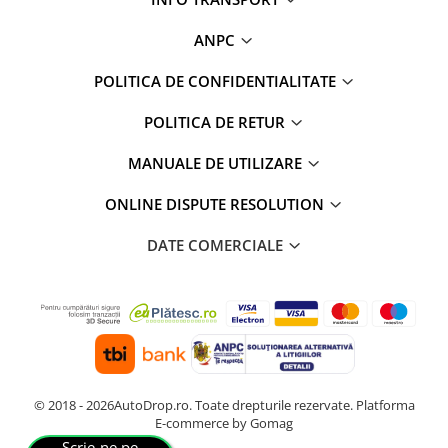
Rame adaptoare Daihatsu
ANPC
Rame adaptoare Mazda
POLITICA DE CONFIDENTIALITATE
Rame adaptoare Kia
POLITICA DE RETUR
Rame adaptoare Alfa Romeo
MANUALE DE UTILIZARE
ONLINE DISPUTE RESOLUTION
Rame adaptoare Nissan
DATE COMERCIALE
Rame adaptoare Fiat
Rame adaptoare Hyundai
Rame adaptoare Chevrolet
Rame adaptoare Mitsubishi
© 2018 - 2026AutoDrop.ro. Toate drepturile rezervate.
Platforma
E-commerce by Gomag
Rame adaptoare Jeep
Scrie-ne pe