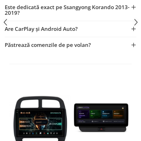
Smart
Este dedicată exact pe Ssangyong Korando 2013-
2019?
Fiat
Are CarPlay și Android Auto?
Jeep
Păstrează comenzile de pe volan?
Volvo
Iveco
Porsche
Ssangyong
Daihatsu
Dodge
Navigații auto universale