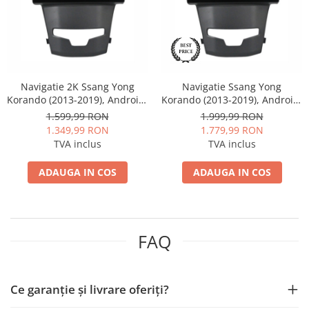
Nissan
Mitsubishi
Navigatie 2K Ssang Yong
Navigatie Ssang Yong
Land Rover
Korando (2013-2019), Android,
Korando (2013-2019), Android,
S-Quadcore / 4GB RAM +
A-Octacore / 4GB RAM + 64GB
1.599,99 RON
1.999,99 RON
Mazda
64GB ROM, 9.5 Inch - AD-
ROM, 9 Inch - AD-
1.349,99 RON
1.779,99 RON
BGS90042K+AD-BGRKIT441
BGA9004+AD-BGRKIT441
TVA inclus
TVA inclus
Honda
ADAUGA IN COS
ADAUGA IN COS
Citroen
Isuzu
FAQ
Chrysler
Subaru
Ce garanție și livrare oferiți?