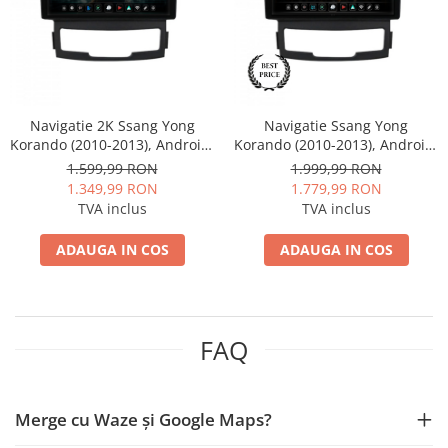
Mitsubishi
Rame adaptoare Mazda
Land Rover
Rame adaptoare Kia
Navigatie 2K Ssang Yong
Navigatie Ssang Yong
Mazda
Rame adaptoare Alfa Romeo
Korando (2010-2013), Android,
Korando (2010-2013), Android,
S-Quadcore / 4GB RAM +
A-Octacore / 4GB RAM + 64GB
1.599,99 RON
1.999,99 RON
Honda
Rame adaptoare Nissan
64GB ROM, 9.5 Inch - AD-
ROM, 9 Inch - AD-
1.349,99 RON
1.779,99 RON
BGS90042K+AD-BGRKIT432
BGA9004+AD-BGRKIT432
TVA inclus
TVA inclus
Citroen
Rame adaptoare Fiat
ADAUGA IN COS
ADAUGA IN COS
Isuzu
Rame adaptoare Hyundai
Chrysler
Rame adaptoare Chevrolet
FAQ
Subaru
Rame adaptoare Mitsubishi
Smart
Rame adaptoare Jeep
Merge cu Waze și Google Maps?