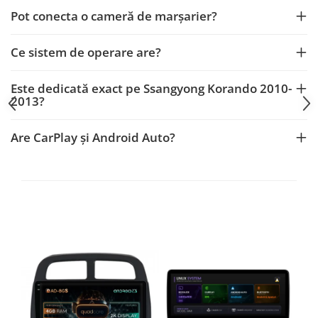
Fiat
Rame adaptoare Dodge
Pot conecta o cameră de marșarier?
Jeep
Rame adaptoare Chrysler
Ce sistem de operare are?
Volvo
Rame adaptoare Isuzu
Este dedicată exact pe Ssangyong Korando 2010-
Iveco
Rame adaptoare Subaru
2013?
Porsche
Rame adaptoare Iveco
Are CarPlay și Android Auto?
Ssangyong
Rame adaptoare Smart
Daihatsu
Rame adaptoare Land Rover
Dodge
Rame adaptoare Ssangyong
Rame adaptoare Hummer