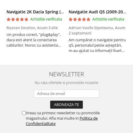
Navigatie 2K Dacia Spring (2021- Prezent), Android, S-Quadcore / 4GB RAM + 64GB ROM, 9.5 Inch - AD-BGS90042K+AD-BGRKIT366V4s
Navigatie Audi Q5 (2009-2017), Linux OS & OEM, MMI 3G, CarPlay & Android Auto Wireless, MirrorLink, Camera AHD, 12.3 Inch - AD-BGAALNXH+AD-BGRKITQ5002
Achizitie verificata
Achizitie verificata
Razvan Socolov,
Acum 3 zile
Adrian Vasile Sipoteanu,
Acum
E
2 saptamani
Un produs corect, "plug&play",
P
daca esti atent la conectarea
Am cumpărat o navigație pentru
d
cablurilor. Noroc cu asistenta
q5, personalul peste așteptări,
f
Autodrop, care a fost foarte
m-au ajutat cu informații foarte
prietenoasa si dispusa sa ajute.
prompt deși i-am deranjat în
M-a indrumat pas cu pas si mi-a
repetate rânduri. Foarte
atras atentia ca nu era conectat
serviabili, livrare rapidă, suport
cablul de video de la camera
tehnic, totul impecabil, o să revin
NEWSLETTER
OE...
la ei și pentru vi...
Nu rata ofertele si promotiile noastre
Vreau sa primesc newsletter cu promotiile
magazinului. Afla mai multe in
Politica de
Confidentialitate