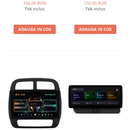
Logan / Sandero pentru
pentru Navigatii
150,00 RON
150,00 RON
Navigatii multimedia
multimedia Android
TVA inclus
TVA inclus
Android
ADAUGA IN COS
ADAUGA IN COS