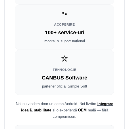
Fiat
Rame adaptoare Dodge
Jeep
Rame adaptoare Chrysler
ACOPERIRE
Volvo
Rame adaptoare Isuzu
100+ service-uri
Iveco
Rame adaptoare Subaru
montaj & suport național
Porsche
Rame adaptoare Iveco
Ssangyong
Rame adaptoare Smart
TEHNOLOGIE
CANBUS Software
Daihatsu
Rame adaptoare Land Rover
partener oficial Simple Soft
Dodge
Rame adaptoare Ssangyong
Rame adaptoare Hummer
Noi nu vindem doar un ecran Android. Noi livrăm
integrare
ideală
,
stabilitate
și o experiență
OEM
reală — fără
compromisuri.