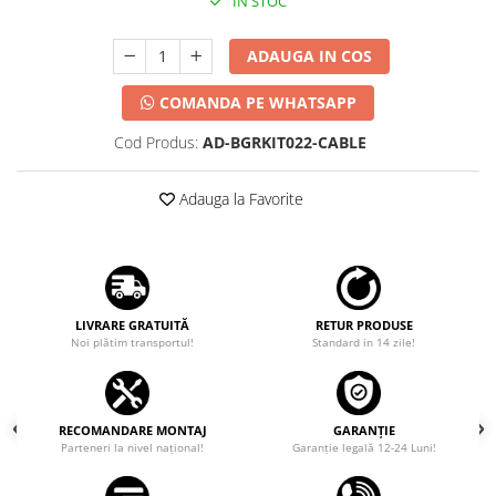
IN STOC
ADAUGA IN COS
COMANDA PE WHATSAPP
Cod Produs:
AD-BGRKIT022-CABLE
Adauga la Favorite
LIVRARE GRATUITĂ
RETUR PRODUSE
Noi plătim transportul!
Standard in 14 zile!
RECOMANDARE MONTAJ
GARANȚIE
Parteneri la nivel național!
Garanţie legală 12-24 Luni!