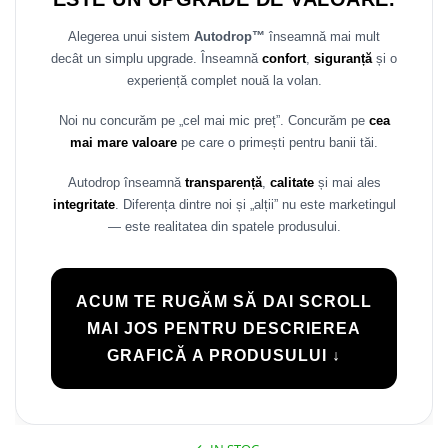
Alegerea unui sistem
Autodrop™
înseamnă mai mult
decât un simplu upgrade. Înseamnă
confort
,
siguranță
și o
experiență complet nouă la volan.
Noi nu concurăm pe „cel mai mic preț”. Concurăm pe
cea
mai mare valoare
pe care o primești pentru banii tăi.
Autodrop înseamnă
transparență
,
calitate
și mai ales
integritate
. Diferența dintre noi și „alții” nu este marketingul
— este realitatea din spatele produsului.
ACUM TE RUGĂM SĂ DAI SCROLL
MAI JOS PENTRU DESCRIEREA
GRAFICĂ A PRODUSULUI ↓