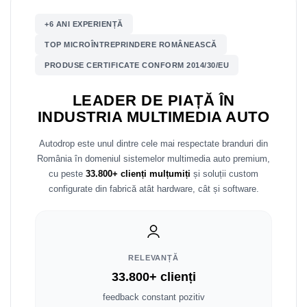
Mitsubishi
Rame adaptoare Mazda
+6 ANI EXPERIENȚĂ
TOP MICROÎNTREPRINDERE ROMÂNEASCĂ
Land Rover
Rame adaptoare Kia
PRODUSE CERTIFICATE CONFORM 2014/30/EU
Mazda
Rame adaptoare Alfa Romeo
LEADER DE PIAȚĂ ÎN
INDUSTRIA MULTIMEDIA AUTO
Honda
Rame adaptoare Nissan
Autodrop este unul dintre cele mai respectate branduri din
Citroen
Rame adaptoare Fiat
România în domeniul sistemelor multimedia auto premium,
cu peste
33.800+ clienți mulțumiți
și soluții custom
Isuzu
Rame adaptoare Hyundai
configurate din fabrică atât hardware, cât și software.
Chrysler
Rame adaptoare Chevrolet
Subaru
Rame adaptoare Mitsubishi
RELEVANȚĂ
Smart
Rame adaptoare Jeep
33.800+ clienți
feedback constant pozitiv