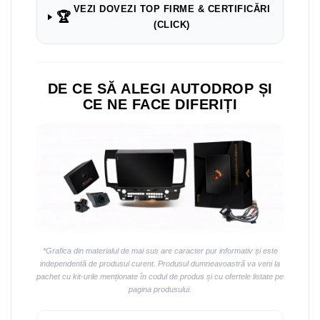
VEZI DOVEZI TOP FIRME & CERTIFICĂRI
🏆
(CLICK)
DE CE SĂ ALEGI AUTODROP ȘI
CE NE FACE DIFERIȚI
*Grafica din materialul de mai sus are caracter pur informativ și este
independentă de produsul curent. Produsul dumneavoastră va veni la
pachet cu kit-urile menționate în codul de produs și cu ofertele listate pe
pagina produsului.