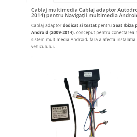
Rame adaptoare Daihatsu
Cablaj multimedia Cablaj adaptor Autodrop
2014) pentru Navigații multimedia Androi
Rame adaptoare Mazda
Cablaj adaptor
dedicat si testat
pentru
Seat Ibiza 
Android (2009-2014)
, conceput pentru conectarea r
Rame adaptoare Kia
sistem multimedia Android, fara a afecta instalatia 
vehiculului.
Rame adaptoare Alfa Romeo
Rame adaptoare Nissan
Rame adaptoare Fiat
Rame adaptoare Hyundai
Rame adaptoare Chevrolet
Rame adaptoare Mitsubishi
Rame adaptoare Jeep