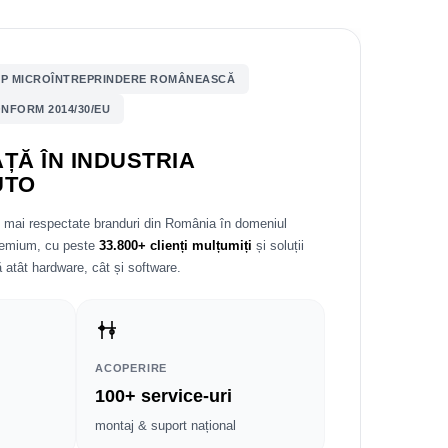
P MICROÎNTREPRINDERE ROMÂNEASCĂ
NFORM 2014/30/EU
ȚĂ ÎN INDUSTRIA
UTO
e mai respectate branduri din România în domeniul
premium, cu peste
33.800+ clienți mulțumiți
și soluții
 atât hardware, cât și software.
ACOPERIRE
100+ service-uri
montaj & suport național