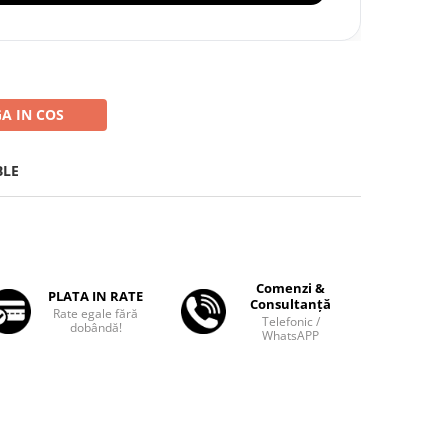
A IN COS
BLE
Comenzi &
PLATA IN RATE
Consultanță
Rate egale fără
Telefonic /
dobândă!
WhatsAPP