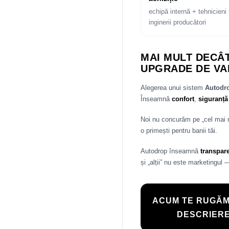
echipă internă + tehnicieni 
inginerii producători
MAI MULT DECÂT
UPGRADE DE VA
Alegerea unui sistem
Autod
Înseamnă
confort
,
siguranță
Noi nu concurăm pe „cel mai
o primești pentru banii tăi.
Autodrop înseamnă
transpar
și „alții” nu este marketingul 
ACUM TE RUGĂM
DESCRIERE