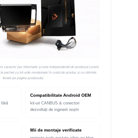
are caracter pur informativ și este independentă de produsul curent.
 pachet cu kit-urile menționate în codul de produs și cu ofertele
listate pe pagina produsului.
Compatibilitate Android OEM
 fără
kit-uri CANBUS & conectori
dezvoltați de inginerii noștri
Mii de montaje verificate