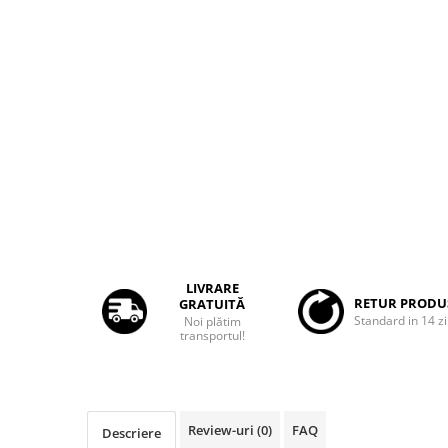
Rame adaptoare Dacia
Rame adaptoare Audi
Rame adaptoare BMW
Rame adaptoare Seat
Rame adaptoare Renault
Rame adaptoare Volvo
Rame adaptoare Honda
LIVRARE
RETUR PRODU
GRATUITĂ
Standard in 14 zi
Noi plătim
Rame Adaptoare Porsche
transportul!
Rame adaptoare Peugeot
Rame adaptoare Citroen
Review-uri
(0)
FAQ
Descriere