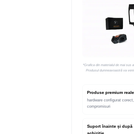
*Grafica din materialul de mai sus 
Produsul dumneavoastră va veni la
Produse premium reale
hardware configurat corect,
compromisuri
Suport înainte și după
achiziție