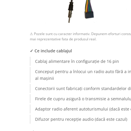
Rame adaptoare Dodge
Rame adaptoare Chrysler
⚠ Pozele sunt cu caracter informativ. Depunem eforturi consta
Rame adaptoare Isuzu
mai reprezentative fata de produsul real.
Rame adaptoare Subaru
✓ Ce include cablajul
Cablaj alimentare în configurație de 16 pin
Rame adaptoare Iveco
Conceput pentru a înlocui un radio auto fără a i
Rame adaptoare Smart
al mașinii
Conectorii sunt fabricați conform standardelor d
Rame adaptoare Land Rover
Firele de cupru asigură o transmisie a semnalului
Rame adaptoare Ssangyong
Adaptor radio aferent autoturismului (dacă este 
Rame adaptoare Hummer
Difuzor pentru recepție audio (dacă este cazul)
Camere marșarier auto