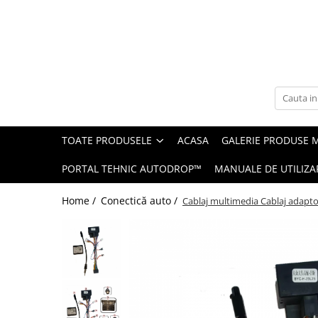
Toate Produsele
Navigații auto dedicate
Navigatii Dedicate
TOATE PRODUSELE
ACASA
GALERIE PRODUSE 
BMW
PORTAL TEHNIC AUTODROP™
MANUALE DE UTILIZA
Volkswagen
Home /
Conectică auto /
Cablaj multimedia Cablaj adapto
Audi
Mercedes Benz
Ford
Skoda