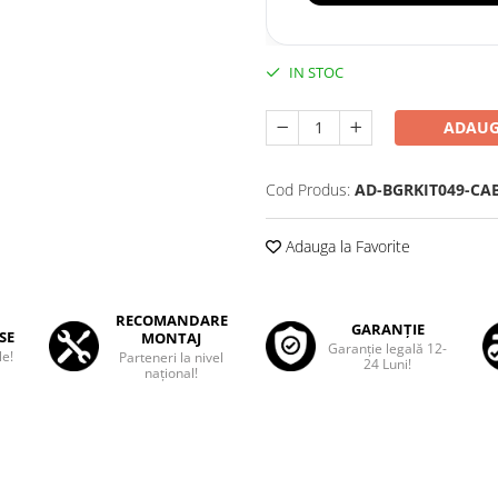
IN STOC
ADAUG
Cod Produs:
AD-BGRKIT049-CA
Adauga la Favorite
RECOMANDARE
GARANȚIE
SE
MONTAJ
Garanţie legală 12-
le!
Parteneri la nivel
24 Luni!
național!