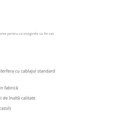
nte pentru ca imaginile sa fie cat
nterfera cu cablajul standard
in fabrică
 de înaltă calitate
cazul)