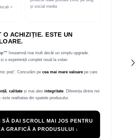
proiecte reale postate zilnic pe blog
și social media
locali +
 O ACHIZIȚIE. ESTE UN
LOARE.
rop™
înseamnă mai mult decât un simplu upgrade.
și o experiență complet nouă la volan.
 mic preț”. Concurăm pe
cea mai mare valoare
pe care
ență
,
calitate
și mai ales
integritate
. Diferența dintre noi
— este realitatea din spatele produsului.
 SĂ DAI SCROLL MAI JOS PENTRU
A GRAFICĂ A PRODUSULUI ↓