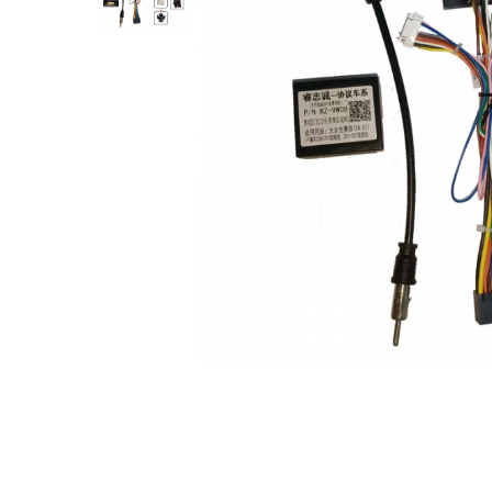
Opel
Dacia
Peugeot
Hyundai
Toyota
Seat
Kia
Chevrolet
Suzuki
Renault