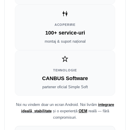
Smart
Fiat
ACOPERIRE
Jeep
100+ service-uri
montaj & suport național
Volvo
Iveco
Porsche
TEHNOLOGIE
CANBUS Software
Ssangyong
partener oficial Simple Soft
Daihatsu
Noi nu vindem doar un ecran Android. Noi livrăm
integrare
Dodge
ideală
,
stabilitate
și o experiență
OEM
reală — fără
compromisuri.
Navigații auto universale