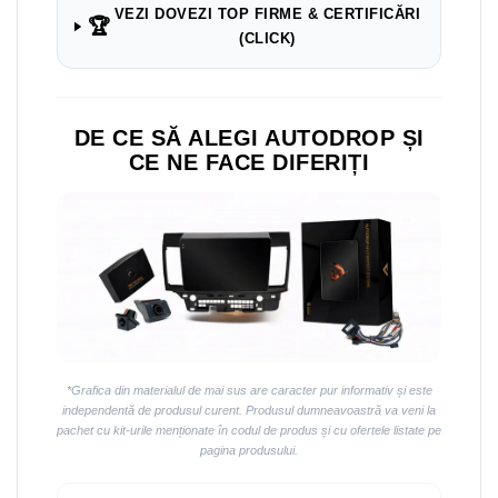
Navigații auto universale
VEZI DOVEZI TOP FIRME & CERTIFICĂRI
🏆
Navigații universale 2DIN
(CLICK)
Navigații universale 1DIN
Rame adaptoare auto
DE CE SĂ ALEGI AUTODROP ȘI
Rame adaptoare auto
CE NE FACE DIFERIȚI
Rame adaptoare Volkswagen
Rame adaptoare Ford
Rame adaptoare M-Benz
Rame adaptoare Opel
*Grafica din materialul de mai sus are caracter pur informativ și este
Rame adaptoare Skoda
independentă de produsul curent. Produsul dumneavoastră va veni la
pachet cu kit-urile menționate în codul de produs și cu ofertele listate pe
pagina produsului.
Rame adaptoare Suzuki