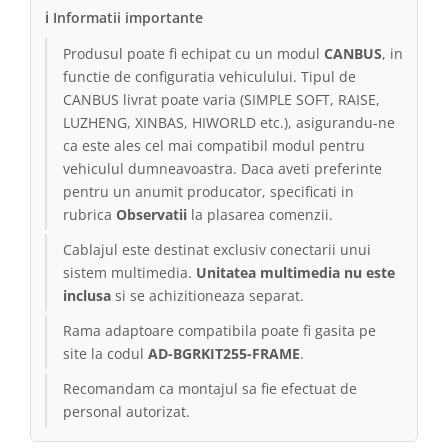
ℹ Informatii importante
Conectică Kia
Produsul poate fi echipat cu un modul
CANBUS
, in
functie de configuratia vehiculului. Tipul de
Conectică Hyundai
CANBUS livrat poate varia (SIMPLE SOFT, RAISE,
LUZHENG, XINBAS, HIWORLD etc.), asigurandu-ne
Conectică Mitsubishi
ca este ales cel mai compatibil modul pentru
vehiculul dumneavoastra. Daca aveti preferinte
Lumini ambientale
pentru un anumit producator, specificati in
rubrica
Observatii
la plasarea comenzii.
Cablajul este destinat exclusiv conectarii unui
sistem multimedia.
Unitatea multimedia nu este
inclusa
si se achizitioneaza separat.
Rama adaptoare compatibila poate fi gasita pe
site la codul
AD-BGRKIT255-FRAME
.
Recomandam ca montajul sa fie efectuat de
personal autorizat.