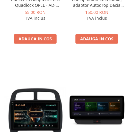
Quadlock OPEL - AD-
adaptor Autodrop Dacia
ISOOPEL
Logan / Sandero pentru
55,00 RON
150,00 RON
Navigatii multimedia
TVA inclus
TVA inclus
Android
ADAUGA IN COS
ADAUGA IN COS