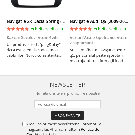
Navigatie 2K Dacia Spring (2021- Prezent), Android, S-Quadcore / 4GB RAM + 64GB ROM, 9.5 Inch - AD-BGS90042K+AD-BGRKIT366V4s
Navigatie Audi Q5 (2009-2017), Linux OS & OEM, MMI 3G, CarPlay & Android Auto Wireless, MirrorLink, Camera AHD, 12.3 Inch - AD-BGAALNXH+AD-BGRKITQ5002
Achizitie verificata
Achizitie verificata
Razvan Socolov,
Acum 4 zile
Adrian Vasile Sipoteanu,
Acum
E
2 saptamani
Un produs corect, "plug&play",
P
daca esti atent la conectarea
Am cumpărat o navigație pentru
d
cablurilor. Noroc cu asistenta
q5, personalul peste așteptări,
f
Autodrop, care a fost foarte
m-au ajutat cu informații foarte
prietenoasa si dispusa sa ajute.
prompt deși i-am deranjat în
M-a indrumat pas cu pas si mi-a
repetate rânduri. Foarte
atras atentia ca nu era conectat
serviabili, livrare rapidă, suport
cablul de video de la camera
tehnic, totul impecabil, o să revin
NEWSLETTER
OE...
la ei și pentru vi...
Nu rata ofertele si promotiile noastre
Vreau sa primesc newsletter cu promotiile
magazinului. Afla mai multe in
Politica de
Confidentialitate