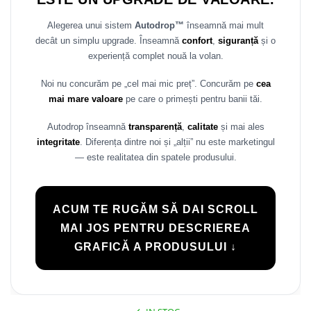
Rame adaptoare Daihatsu
Alegerea unui sistem
Autodrop™
înseamnă mai mult
decât un simplu upgrade. Înseamnă
confort
,
siguranță
și o
Rame adaptoare Mazda
experiență complet nouă la volan.
Rame adaptoare Kia
Noi nu concurăm pe „cel mai mic preț”. Concurăm pe
cea
mai mare valoare
pe care o primești pentru banii tăi.
Rame adaptoare Alfa Romeo
Autodrop înseamnă
transparență
,
calitate
și mai ales
Rame adaptoare Nissan
integritate
. Diferența dintre noi și „alții” nu este marketingul
— este realitatea din spatele produsului.
Rame adaptoare Fiat
Rame adaptoare Hyundai
ACUM TE RUGĂM SĂ DAI SCROLL
MAI JOS PENTRU DESCRIEREA
Rame adaptoare Chevrolet
GRAFICĂ A PRODUSULUI ↓
Rame adaptoare Mitsubishi
Rame adaptoare Jeep