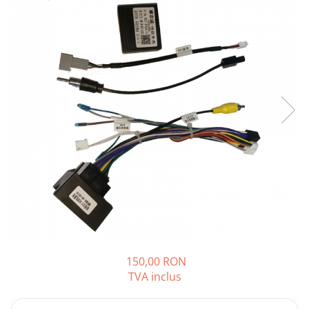
Opel
Dacia
Peugeot
Hyundai
Toyota
Seat
Kia
Chevrolet
150,00 RON
TVA inclus
Suzuki
Renault