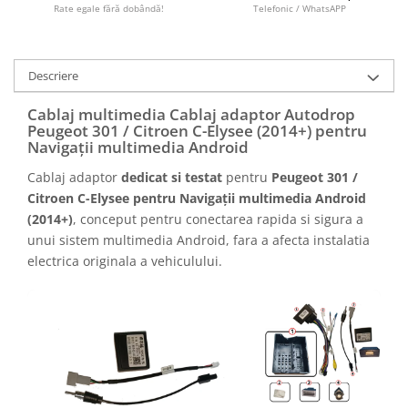
Camere marșarier auto
Rate egale fără dobândă!
Telefonic / WhatsAPP
Camere marșarier universale
Descriere
Camere Skoda
Cablaj multimedia Cablaj adaptor Autodrop
Peugeot 301 / Citroen C-Elysee (2014+) pentru
Camere Volkswagen
Navigații multimedia Android
Cablaj adaptor
dedicat si testat
pentru
Peugeot 301 /
Camere Mercedes Benz
Citroen C-Elysee pentru Navigații multimedia Android
(2014+)
, conceput pentru conectarea rapida si sigura a
Camere Audi
unui sistem multimedia Android, fara a afecta instalatia
electrica originala a vehiculului.
Camere BMW
Camere Ford
Camere Opel
Camere Iveco