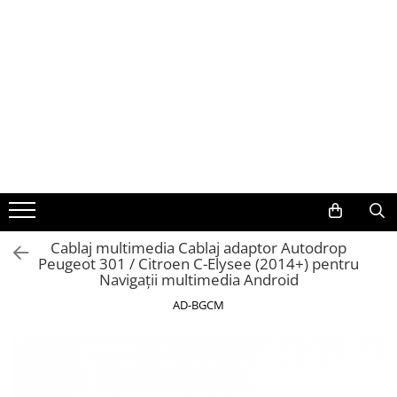
Toate Produsele
Navigații auto dedicate
Navigatii Dedicate
BMW
Volkswagen
Cablaj multimedia Cablaj adaptor Autodrop
Peugeot 301 / Citroen C-Elysee (2014+) pentru
Audi
Navigații multimedia Android
Mercedes Benz
AD-BGCM
Ford
Skoda