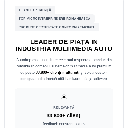
+6 ANI EXPERIENȚĂ
Nissan
TOP MICROÎNTREPRINDERE ROMÂNEASCĂ
Mitsubishi
PRODUSE CERTIFICATE CONFORM 2014/30/EU
Land Rover
LEADER DE PIAȚĂ ÎN
INDUSTRIA MULTIMEDIA AUTO
Mazda
Autodrop este unul dintre cele mai respectate branduri din
Honda
România în domeniul sistemelor multimedia auto premium,
cu peste
33.800+ clienți mulțumiți
și soluții custom
Citroen
configurate din fabrică atât hardware, cât și software.
Isuzu
Chrysler
RELEVANȚĂ
33.800+ clienți
Subaru
feedback constant pozitiv