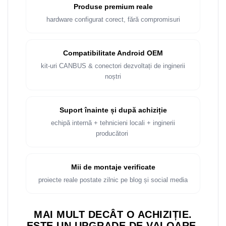
Rame adaptoare Dacia
Produse premium reale
hardware configurat corect, fără compromisuri
Rame adaptoare Audi
Rame adaptoare BMW
Compatibilitate Android OEM
kit-uri CANBUS & conectori dezvoltați de inginerii
Rame adaptoare Seat
noștri
Rame adaptoare Renault
Suport înainte și după achiziție
Rame adaptoare Volvo
echipă internă + tehnicieni locali + inginerii
producători
Rame adaptoare Honda
Rame Adaptoare Porsche
Mii de montaje verificate
proiecte reale postate zilnic pe blog și social media
Rame adaptoare Peugeot
MAI MULT DECÂT O ACHIZIȚIE.
Rame adaptoare Citroen
ESTE UN UPGRADE DE VALOARE.