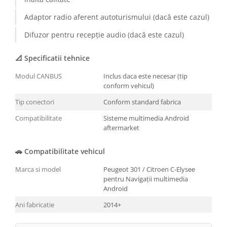
Conectică BMW
Adaptor radio aferent autoturismului (dacă este cazul)
Difuzor pentru recepție audio (dacă este cazul)
Conectică Volkswagen
📐 Specificatii tehnice
Conectică Mercedes Benz
Modul CANBUS
Inclus daca este necesar (tip
Conectică Ford
conform vehicul)
Tip conectori
Conform standard fabrica
Conectică Opel
Compatibilitate
Sisteme multimedia Android
aftermarket
Conectică Skoda
🚗 Compatibilitate vehicul
Conectică Honda
Marca si model
Peugeot 301 / Citroen C-Elysee
Conectică Chevrolet
pentru Navigații multimedia
Android
Conectică Suzuki
Ani fabricatie
2014+
Conectică Renault