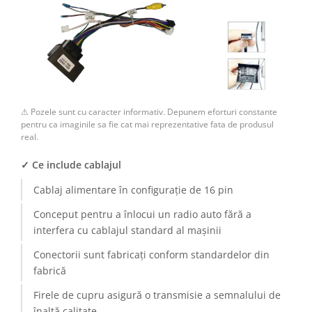
Camere Renault
Camere Fiat
Camere Citroen
⚠ Pozele sunt cu caracter informativ. Depunem eforturi constante
Camere Peugeot
pentru ca imaginile sa fie cat mai reprezentative fata de produsul
real.
Camere Fiat
✓ Ce include cablajul
Camere înregistrare trafic
Cablaj alimentare în configurație de 16 pin
Accesorii multimedia
Conceput pentru a înlocui un radio auto fără a
interfera cu cablajul standard al mașinii
Conectică Auto
Conectorii sunt fabricați conform standardelor din
Conectică Auto
fabrică
Firele de cupru asigură o transmisie a semnalului de
Conectică Audi
înaltă calitate