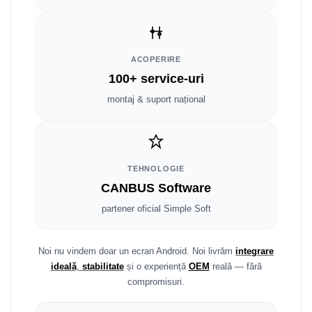
Smart
Fiat
ACOPERIRE
Jeep
100+ service-uri
montaj & suport național
Volvo
Iveco
Porsche
TEHNOLOGIE
CANBUS Software
Ssangyong
partener oficial Simple Soft
Daihatsu
Noi nu vindem doar un ecran Android. Noi livrăm
integrare
Dodge
ideală
,
stabilitate
și o experiență
OEM
reală — fără
compromisuri.
Navigații auto universale