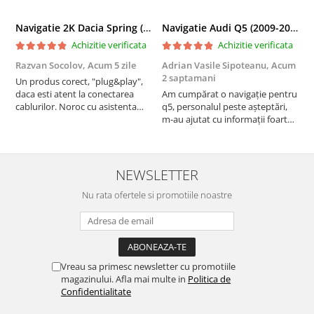
Navigatie 2K Dacia Spring (2021- Prezent), Android, S-Quadcore / 4GB RAM + 64GB ROM, 9.5 Inch - AD-BGS90042K+AD-BGRKIT366V4s
Navigatie Audi Q5 (2009-2017), Linux OS & OEM, MMI 3G, CarPlay & Android Auto Wireless, MirrorLink, Camera AHD, 12.3 Inch - AD-BGAALNXH+AD-BGRKITQ5002
Achizitie verificata
Achizitie verificata
Razvan Socolov,
Acum 5 zile
Adrian Vasile Sipoteanu,
Acum
E
2 saptamani
Un produs corect, "plug&play",
P
daca esti atent la conectarea
Am cumpărat o navigație pentru
d
cablurilor. Noroc cu asistenta
q5, personalul peste așteptări,
f
Autodrop, care a fost foarte
m-au ajutat cu informații foarte
prietenoasa si dispusa sa ajute.
prompt deși i-am deranjat în
M-a indrumat pas cu pas si mi-a
repetate rânduri. Foarte
atras atentia ca nu era conectat
serviabili, livrare rapidă, suport
cablul de video de la camera
tehnic, totul impecabil, o să revin
NEWSLETTER
OE...
la ei și pentru vi...
Nu rata ofertele si promotiile noastre
Vreau sa primesc newsletter cu promotiile
magazinului. Afla mai multe in
Politica de
Confidentialitate