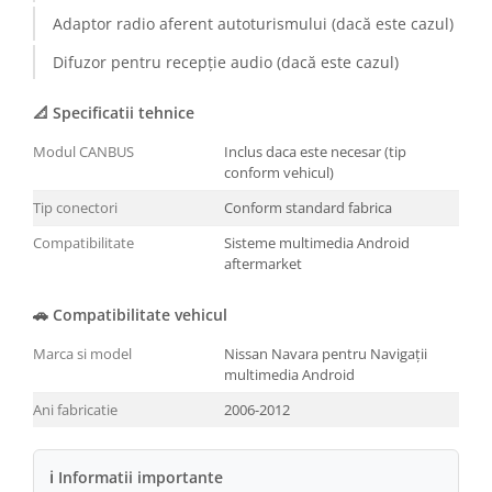
Adaptor radio aferent autoturismului (dacă este cazul)
Conectică BMW
Difuzor pentru recepție audio (dacă este cazul)
Conectică Volkswagen
📐 Specificatii tehnice
Conectică Mercedes Benz
Modul CANBUS
Inclus daca este necesar (tip
conform vehicul)
Conectică Ford
Tip conectori
Conform standard fabrica
Conectică Opel
Compatibilitate
Sisteme multimedia Android
aftermarket
Conectică Skoda
🚗 Compatibilitate vehicul
Conectică Honda
Marca si model
Nissan Navara pentru Navigații
multimedia Android
Conectică Chevrolet
Ani fabricatie
2006-2012
Conectică Suzuki
ℹ Informatii importante
Conectică Renault