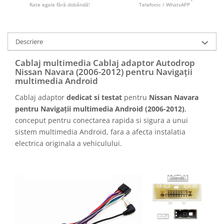
Camere marșarier auto
Rate egale fără dobândă!
Telefonic / WhatsAPP
Camere marșarier universale
Descriere
Camere Skoda
Cablaj multimedia Cablaj adaptor Autodrop
Nissan Navara (2006-2012) pentru Navigații
Camere Volkswagen
multimedia Android
Cablaj adaptor
dedicat si testat
pentru
Nissan Navara
Camere Mercedes Benz
pentru Navigații multimedia Android (2006-2012)
,
conceput pentru conectarea rapida si sigura a unui
Camere Audi
sistem multimedia Android, fara a afecta instalatia
electrica originala a vehiculului.
Camere BMW
Camere Ford
Camere Opel
Camere Iveco