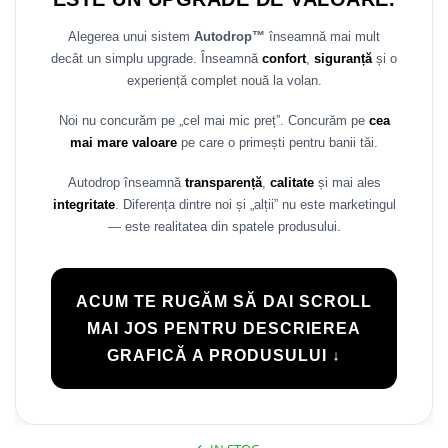
Rame adaptoare Daihatsu
Alegerea unui sistem
Autodrop™
înseamnă mai mult
decât un simplu upgrade. Înseamnă
confort
,
siguranță
și o
Rame adaptoare Mazda
experiență complet nouă la volan.
Rame adaptoare Kia
Noi nu concurăm pe „cel mai mic preț”. Concurăm pe
cea
mai mare valoare
pe care o primești pentru banii tăi.
Rame adaptoare Alfa Romeo
Autodrop înseamnă
transparență
,
calitate
și mai ales
Rame adaptoare Nissan
integritate
. Diferența dintre noi și „alții” nu este marketingul
— este realitatea din spatele produsului.
Rame adaptoare Fiat
Rame adaptoare Hyundai
ACUM TE RUGĂM SĂ DAI SCROLL
MAI JOS PENTRU DESCRIEREA
Rame adaptoare Chevrolet
GRAFICĂ A PRODUSULUI ↓
Rame adaptoare Mitsubishi
Rame adaptoare Jeep