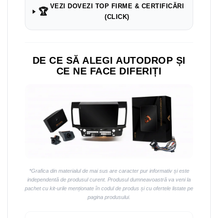
Navigații auto universale
VEZI DOVEZI TOP FIRME & CERTIFICĂRI
🏆
Navigații universale 2DIN
(CLICK)
Navigații universale 1DIN
Rame adaptoare auto
DE CE SĂ ALEGI AUTODROP ȘI
Rame adaptoare auto
CE NE FACE DIFERIȚI
Rame adaptoare Volkswagen
Rame adaptoare Ford
Rame adaptoare M-Benz
Rame adaptoare Opel
*Grafica din materialul de mai sus are caracter pur informativ și este
Rame adaptoare Skoda
independentă de produsul curent. Produsul dumneavoastră va veni la
pachet cu kit-urile menționate în codul de produs și cu ofertele listate pe
pagina produsului.
Rame adaptoare Suzuki