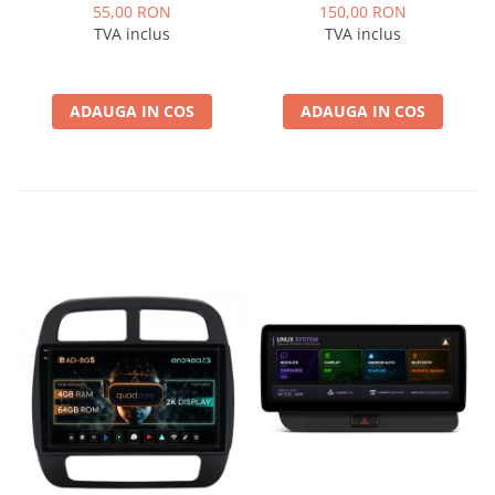
ISOOPEL
Logan / Sandero pentru
55,00 RON
150,00 RON
Navigatii multimedia
TVA inclus
TVA inclus
Android
ADAUGA IN COS
ADAUGA IN COS