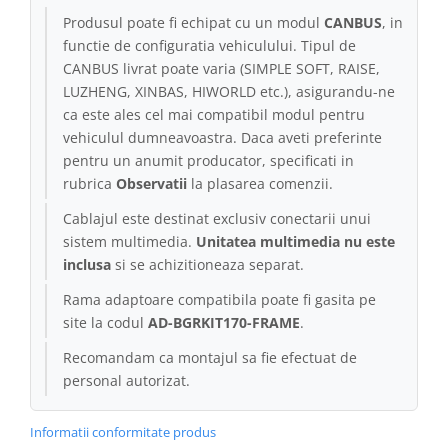
Produsul poate fi echipat cu un modul
CANBUS
, in
Conectică Kia
functie de configuratia vehiculului. Tipul de
CANBUS livrat poate varia (SIMPLE SOFT, RAISE,
Conectică Hyundai
LUZHENG, XINBAS, HIWORLD etc.), asigurandu-ne
ca este ales cel mai compatibil modul pentru
Conectică Mitsubishi
vehiculul dumneavoastra. Daca aveti preferinte
pentru un anumit producator, specificati in
Lumini ambientale
rubrica
Observatii
la plasarea comenzii.
Cablajul este destinat exclusiv conectarii unui
sistem multimedia.
Unitatea multimedia nu este
inclusa
si se achizitioneaza separat.
Rama adaptoare compatibila poate fi gasita pe
site la codul
AD-BGRKIT170-FRAME
.
Recomandam ca montajul sa fie efectuat de
personal autorizat.
Informatii conformitate produs