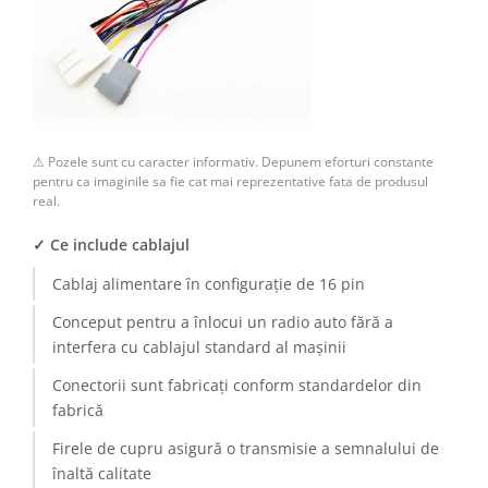
Camere Renault
Camere Fiat
Camere Citroen
⚠ Pozele sunt cu caracter informativ. Depunem eforturi constante
Camere Peugeot
pentru ca imaginile sa fie cat mai reprezentative fata de produsul
real.
Camere Fiat
✓ Ce include cablajul
Camere înregistrare trafic
Cablaj alimentare în configurație de 16 pin
Conceput pentru a înlocui un radio auto fără a
Accesorii multimedia
interfera cu cablajul standard al mașinii
Conectică Auto
Conectorii sunt fabricați conform standardelor din
fabrică
Conectică Auto
Firele de cupru asigură o transmisie a semnalului de
Conectică Audi
înaltă calitate