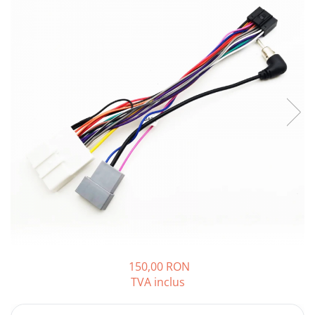
Opel
Dacia
Peugeot
Hyundai
Toyota
Seat
Kia
Chevrolet
150,00 RON
TVA inclus
Suzuki
Renault