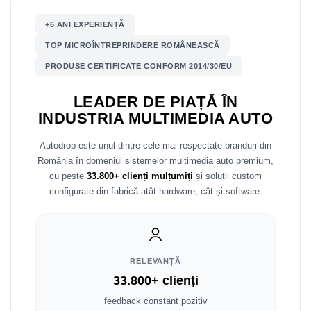
+6 ANI EXPERIENȚĂ
Nissan
TOP MICROÎNTREPRINDERE ROMÂNEASCĂ
Mitsubishi
PRODUSE CERTIFICATE CONFORM 2014/30/EU
Land Rover
LEADER DE PIAȚĂ ÎN
INDUSTRIA MULTIMEDIA AUTO
Mazda
Autodrop este unul dintre cele mai respectate branduri din
Honda
România în domeniul sistemelor multimedia auto premium,
cu peste
33.800+ clienți mulțumiți
și soluții custom
Citroen
configurate din fabrică atât hardware, cât și software.
Isuzu
Chrysler
RELEVANȚĂ
33.800+ clienți
Subaru
feedback constant pozitiv