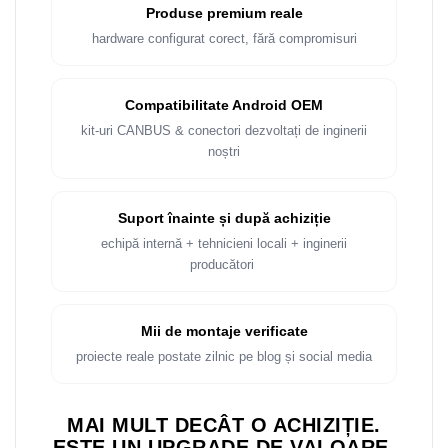
Rame adaptoare Dacia
Produse premium reale
hardware configurat corect, fără compromisuri
Rame adaptoare Audi
Rame adaptoare BMW
Compatibilitate Android OEM
kit-uri CANBUS & conectori dezvoltați de inginerii
Rame adaptoare Seat
noștri
Rame adaptoare Renault
Suport înainte și după achiziție
Rame adaptoare Volvo
echipă internă + tehnicieni locali + inginerii
producători
Rame adaptoare Honda
Rame Adaptoare Porsche
Mii de montaje verificate
proiecte reale postate zilnic pe blog și social media
Rame adaptoare Peugeot
MAI MULT DECÂT O ACHIZIȚIE.
Rame adaptoare Citroen
ESTE UN UPGRADE DE VALOARE.